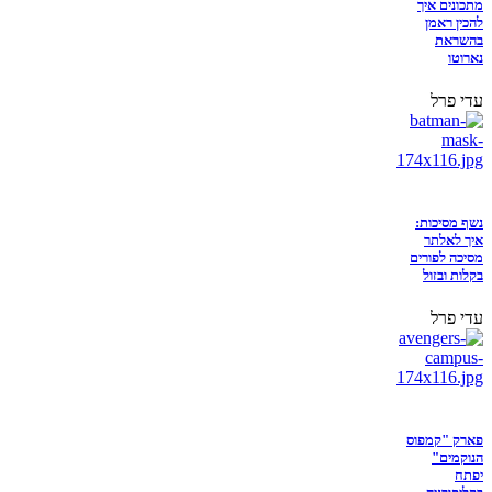
מתכונים איך
להכין ראמן
בהשראת
נארוטו
עדי פרל
נשף מסיכות:
איך לאלתר
מסיכה לפורים
בקלות ובזול
עדי פרל
פארק "קמפוס
הנוקמים"
יפתח