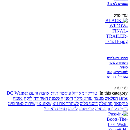
בספייס ג'אם 2
עדי פרל
הסרט האלמנה
השחורה עובר
סופית
לסטרימינג, צפו
בטריילר החדש
עדי פרל
In this category:
טריילר
מארוול
פוסטר
תור: אהבה ורעם
Warner
DC
Bros
הפלאש
מעצר
עזרא מילר
דיסני
האלמנה השחורה
לוקה
נשמה
פיקסאר
קרואלה
דיסני פלוס
לשחרר את גיא
שאנג-צ'י
שירות סטרימינג
ג'יימס לברון
זנדאיה
לוני טונס
ליהוק
ספייס ג'אם 2