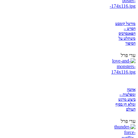
מורטל קומבט
הסרט –
הפאנסרביס
משתלט על
הסיפור
עדי פרל
אהבה
ומפלצות –
ביצוע מרגש
ומלא חן בסוף
העולם
עדי פרל