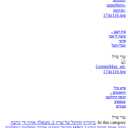
כוח רעם –
בושה לז'אנר
סרטי
גיבורי-העל
עדי פרל
איש מזל
התאומים –
הניסוי הקולנועי
שמכאיב
בעיניים
עדי פרל
In this category:
ביקורת
החתול של שרק 2: משאלה אחת ודי
כתבה
שרק
אימה
מקום שקט 2
HBO
מורטל קומבט
אהבה ומפלצות
נטפליקס