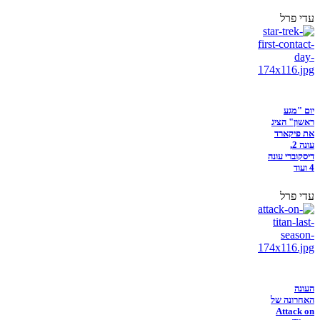
עדי פרל
יום "מגע
ראשון" הציג
את פיקארד
עונה 2,
דיסקוברי עונה
4 ועוד
עדי פרל
העונה
האחרונה של
Attack on