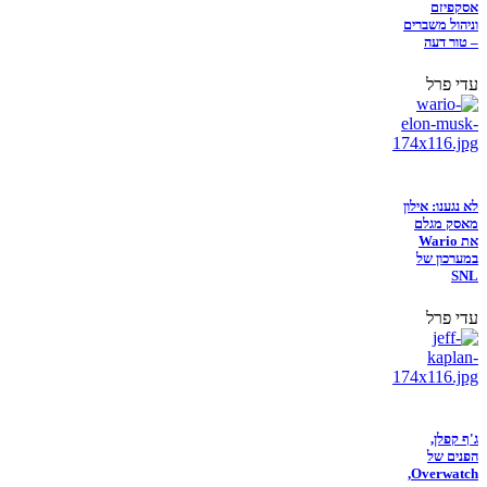
אסקפיזם
וניהול משברים
– טור דעה
עדי פרל
לא נגענו: אילון
מאסק מגלם
את Wario
במערכון של
SNL
עדי פרל
ג'ף קפלן,
הפנים של
Overwatch,