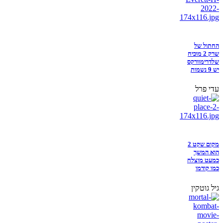
החתול של
שרק 2 מוכיח
שלדרימוורקס
יש 9 נשמות
עדי פרל
מקום שקט 2
הוא המשך
כמעט מוצלח
כמו קודמו
גיל גוטקין