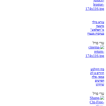
עזרא מילר
מושעה
מ"הפלאש"
בעקבות מעצרו
עדי פרל
בתי הקולנוע
חוזרים ב-27
במאי, אלה
הסרטים
שיוקרנו
עדי פרל