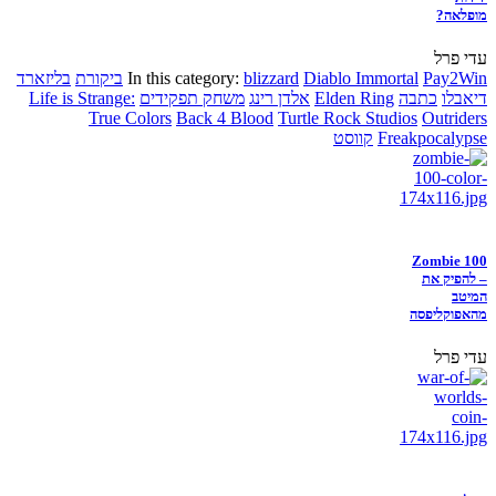
מופלאה?
עדי פרל
Pay2Win
Diablo Immortal
blizzard
In this category:
ביקורת
בליזארד
דיאבלו
כתבה
Elden Ring
אלדן רינג
משחק תפקידים
Life is Strange:
True Colors
Back 4 Blood
Turtle Rock Studios
Outriders
Freakpocalypse
קווסט
Zombie 100
– להפיק את
המיטב
מהאפוקליפסה
עדי פרל