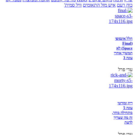
כוח רעם
איש מזל התאומים
וויל סמית'
חלל אינסופי
(Final
Space) לא
תמשיך אחרי
עונה 3
עדי פרל
ריק ומורטי
עונה 5
מתחילה מחר,
זה מה שצריך
לדעת
עדי פרל