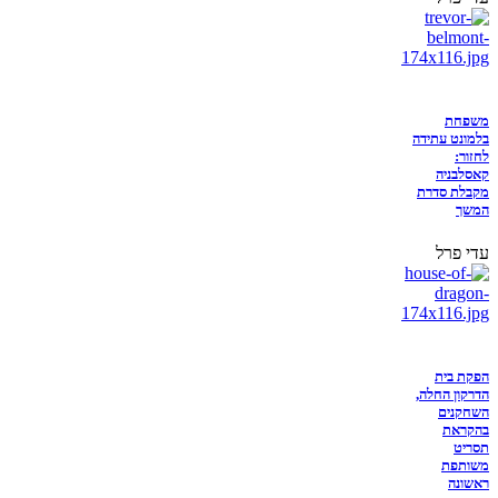
משפחת
בלמונט עתידה
לחזור:
קאסלבניה
מקבלת סדרת
המשך
עדי פרל
הפקת בית
הדרקון החלה,
השחקנים
בהקראת
תסריט
משותפת
ראשונה