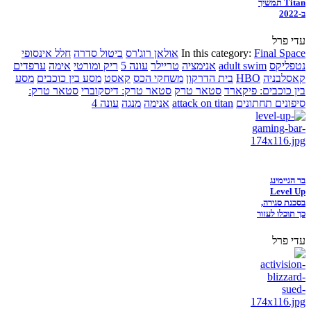
Titan תמשיך
ב-2022
עדי פרל
Final Space
In this category:
אולאן רוג'רס
ביטול סדרה
חלל אינסופי
נטפליקס
adult swim
אנימציה
טריילר
עונה 5
ריק ומורטי
אימה
ערפדים
קאסלבניה
HBO
בית הדרקון
משחקי הכס
קאסט
מסע בין כוכבים
מסע
בין כוכבים: פיקארד
סטאר טרק
סטאר טרק: דיסקוברי
סטאר טרק:
סיפונים תחתונים
attack on titan
אנימה
מנגה
עונה 4
בר הגיימינג
Level Up
בסכנת סגירה,
כך תוכלו לעזור
עדי פרל