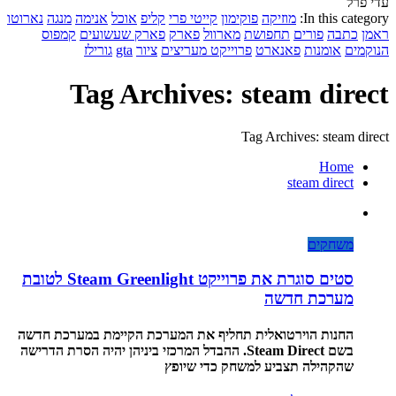
עדי פרל
In this category:
מוזיקה
פוקימון
קייטי פרי
קליפ
אוכל
אנימה
מנגה
נארוטו
ראמן
כתבה
פורים
תחפושת
מארוול
פארק
פארק שעשועים
קמפוס
הנוקמים
אומנות
פאנארט
פרוייקט מעריצים
ציור
gta
גורילז
Tag Archives: steam direct
Tag Archives: steam direct
Home
steam direct
משחקים
סטים סוגרת את פרוייקט Steam Greenlight לטובת
מערכת חדשה
החנות הוירטואלית תחליף את המערכת הקיימת במערכת חדשה
בשם Steam Direct. ההבדל המרכזי ביניהן יהיה הסרת הדרישה
שהקהילה תצביע למשחק כדי שיופץ