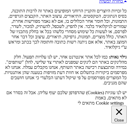
בחזרה למעלה
כל זכויות היוצרים והקניין הרוחני המופיעים באתר זה לרבות התוכנה,
בסיס הנתונים, הטקסטים, התיאורים, עיצוב האתר, הקבצים הגרפיים,
התמונות, וכל חומר אחר הכלולים בו, אם לא נאמר מפורשות אחרת,
שמורים לגיקלואיד בלבד. אין להפיץ, לשכפל, להעתיק, למכור, לשדר,
לפרסם, או לעשות כל שימוש מסחרי כלשהו בכל או בחלק מתכניו של
האתר, כולל מוצרים, תמונות, גרפיקה, תיאורים, עיצוב וכל דבר אחר
המוצג באתר, אלא אם ניתנה רשות כתובה וחתומה לכך בכתב ומראש
ע''י גיקלואיד.
גילוי נאות:
כמו לכל אתר אינטרנט אחר, יש לנו עלויות תפעול. חלק
מהלינקים באתר הם לינקים שמפנים לאתרי צד שלישי, להלן "שותפים".
במידה ומתבצעת רכישה באתר השותף, אנחנו מקבלים עמלה. אנחנו לא
מפרסמים ביקורות בתשלום או חוות דעת מזויפות בטענה שהן אותנטיות.
כל המוצרים מפורסמים על פי שיקול דעתנו הבלעדי כי אנחנו חושבים
שהם מגניבים.
יש לנו עוגיות (Cookies) שהדפדפן שלכם יעוף עליהן. אבל זה בסדר אם
לא מתאים, באמת
Cookie settings
מתאים לי
Close