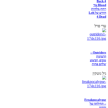
Back 4
Blood עוד
רחוק מלהיות
היורש של Left
4 Dead
עדי פרל
Outriders –
הרעיונות
טובים, הביצוע
שלהם פחות
גיל גוטקין
Freakpocalypse
– תחילתה של
ידידות