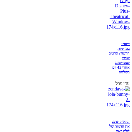
דיסני+
במדיניות
חדשה? סרטים
יעברו
לסטרימינג
אחרי 45 יום
בקולנוע
עדי פרל
זנדאיה תדבב
את הדמות של
לולה באני