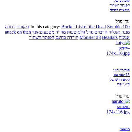
קומיקס של
הפנתר השחור
מופצות בחינם
עדי פרל
Zombie 100
Bucket List of the Dead
In this category:
ביקורת
כתבה
מנגה
אנגליה
הרברט גורג' וולס
טעות
מחווה
מטבע
פאונד
attack on titan
אנימה
Beastars
Monster #8
הורדה בחינם
הפנתר השחור
פוקימון חוגג
25 שנה עם
קליפ חדש של
קייטי פרי
עדי פרל
ארבעה