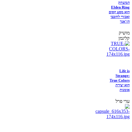
המשחק
Elden Ring
הוא מסע קסום
ואכזרי לחובבי
הז'אנר
מושיק
קלינמן
Life is
Strange:
True Colors
הוא יצירת
אומנות
עדי פרל