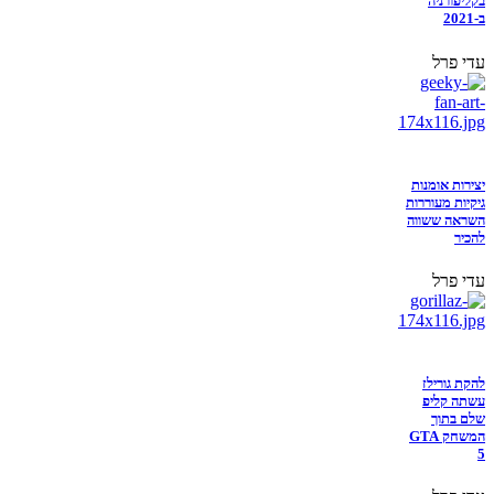
בקליפורניה
ב-2021
עדי פרל
יצירות אומנות
גיקיות מעוררות
השראה ששווה
להכיר
עדי פרל
להקת גורילז
עשתה קליפ
שלם בתוך
המשחק GTA
5