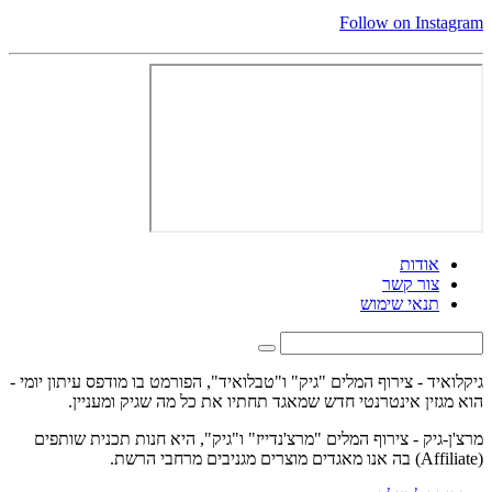
Follow on Instagram
אודות
צור קשר
תנאי שימוש
גיקלואיד - צירוף המלים "גיק" ו"טבלואיד", הפורמט בו מודפס עיתון יומי -
הוא מגזין אינטרנטי חדש שמאגד תחתיו את כל מה שגיק ומעניין.
מרצ'ן-גיק - צירוף המלים "מרצ'נדייז" ו"גיק", היא חנות תכנית שותפים
(Affiliate) בה אנו מאגדים מוצרים מגניבים מרחבי הרשת.