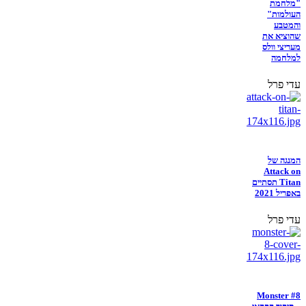
"מלחמת
העולמות"
והמטבע
שהוציא את
מעריצי וולס
למלחמה
עדי פרל
המנגה של
Attack on
Titan תסתיים
באפריל 2021
עדי פרל
Monster #8