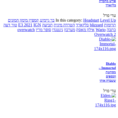
פורש מחברת
בליזארד
עדי פרל
Level Up
Headstart
In this category:
בר גיימינג
קמפיין מימון המונים
תרומות
blizzard
בליזארד
הטרדה מינית
תביעה
IGN
E3 2021
טור דעה
כתבה
Wario
אילון מאסק
מערכון
נינטנדו
סופר מריו
overwatch
Overwatch 2
Diablo
Immortal –
מסחטת
הכספים
ששברה אותי
עדי פרל