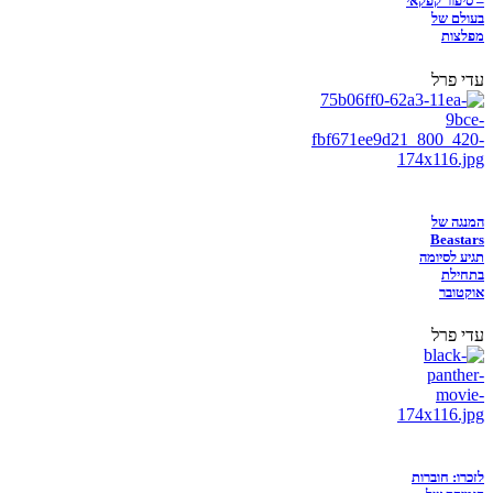
– סיפור קפקאי
בעולם של
מפלצות
עדי פרל
המנגה של
Beastars
תגיע לסיומה
בתחילת
אוקטובר
עדי פרל
לזכרו: חוברות