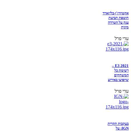
אקטיוויז'ן-בליזארד
חוטפת תביעת
ענק על הטרדה
מינית
עדי פרל
E3 2021 –
רשימת כל
המשחקים
שיופיעו באירוע
עדי פרל
בעקבות תקרית
IGN: על