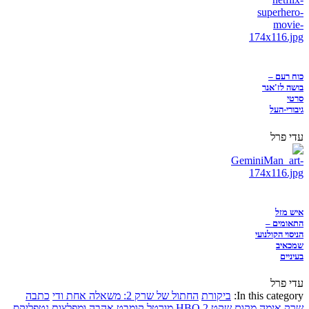
כוח רעם –
בושה לז'אנר
סרטי
גיבורי-העל
עדי פרל
איש מזל
התאומים –
הניסוי הקולנועי
שמכאיב
בעיניים
עדי פרל
In this category:
ביקורת
החתול של שרק 2: משאלה אחת ודי
כתבה
שרק
אימה
מקום שקט 2
HBO
מורטל קומבט
אהבה ומפלצות
נטפליקס