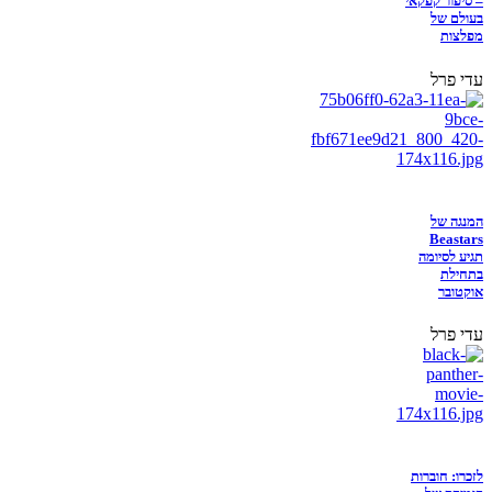
– סיפור קפקאי
בעולם של
מפלצות
עדי פרל
המנגה של
Beastars
תגיע לסיומה
בתחילת
אוקטובר
עדי פרל
לזכרו: חוברות