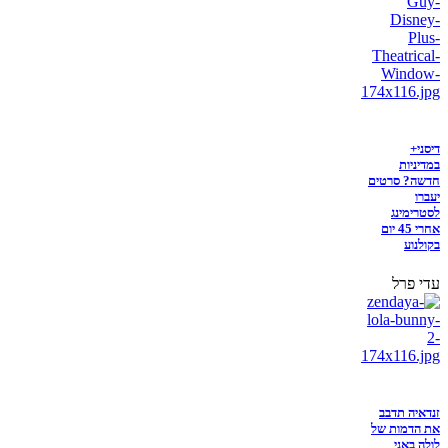
דיסני+
במדיניות
חדשה? סרטים
יעברו
לסטרימינג
אחרי 45 יום
בקולנוע
עדי פרל
זנדאיה תדבב
את הדמות של
לולה באני