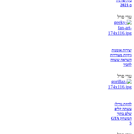
בקליפורניה
ב-2021
עדי פרל
יצירות אומנות
גיקיות מעוררות
השראה ששווה
להכיר
עדי פרל
להקת גורילז
עשתה קליפ
שלם בתוך
המשחק GTA
5