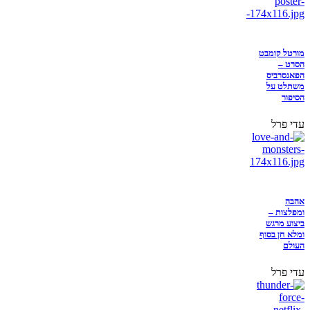
מורטל קומבט
הסרט –
הפאנסרביס
משתלט על
הסיפור
עדי פרל
אהבה
ומפלצות –
ביצוע מרגש
ומלא חן בסוף
העולם
עדי פרל