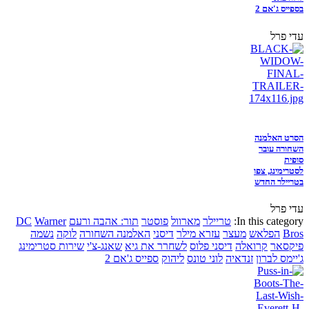
בספייס ג'אם 2
עדי פרל
הסרט האלמנה
השחורה עובר
סופית
לסטרימינג, צפו
בטריילר החדש
עדי פרל
In this category:
טריילר
מארוול
פוסטר
תור: אהבה ורעם
Warner
DC
Bros
הפלאש
מעצר
עזרא מילר
דיסני
האלמנה השחורה
לוקה
נשמה
פיקסאר
קרואלה
דיסני פלוס
לשחרר את גיא
שאנג-צ'י
שירות סטרימינג
ג'יימס לברון
זנדאיה
לוני טונס
ליהוק
ספייס ג'אם 2