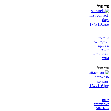
עדי פרל
יום "מגע
ראשון" הציג
את פיקארד
עונה 2,
דיסקוברי עונה
4 ועוד
עדי פרל
העונה
האחרונה של
Attack on