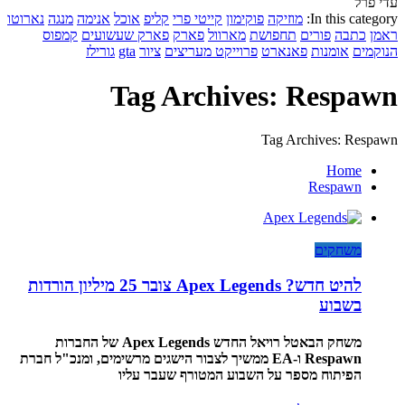
עדי פרל
In this category:
מוזיקה
פוקימון
קייטי פרי
קליפ
אוכל
אנימה
מנגה
נארוטו
ראמן
כתבה
פורים
תחפושת
מארוול
פארק
פארק שעשועים
קמפוס
הנוקמים
אומנות
פאנארט
פרוייקט מעריצים
ציור
gta
גורילז
Tag Archives: Respawn
Tag Archives: Respawn
Home
Respawn
משחקים
להיט חדש? Apex Legends צובר 25 מיליון הורדות
בשבוע
משחק הבאטל רויאל החדש Apex Legends של החברות
Respawn ו-EA ממשיך לצבור הישגים מרשימים, ומנכ"ל חברת
הפיתוח מספר על השבוע המטורף שעבר עליו