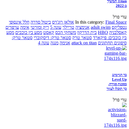
Titan תמשיך
ב-2022
עדי פרל
Final Space
In this category:
אולאן רוג'רס
ביטול סדרה
חלל אינסופי
נטפליקס
adult swim
אנימציה
טריילר
עונה 5
ריק ומורטי
אימה
ערפדים
קאסלבניה
HBO
בית הדרקון
משחקי הכס
קאסט
מסע בין כוכבים
מסע
בין כוכבים: פיקארד
סטאר טרק
סטאר טרק: דיסקוברי
סטאר טרק:
סיפונים תחתונים
attack on titan
אנימה
מנגה
עונה 4
בר הגיימינג
Level Up
בסכנת סגירה,
כך תוכלו לעזור
עדי פרל