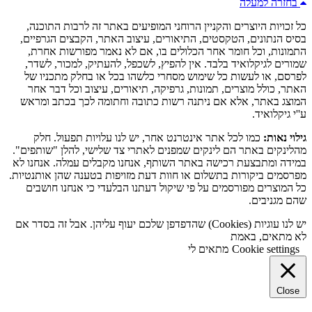
בחזרה למעלה
כל זכויות היוצרים והקניין הרוחני המופיעים באתר זה לרבות התוכנה,
בסיס הנתונים, הטקסטים, התיאורים, עיצוב האתר, הקבצים הגרפיים,
התמונות, וכל חומר אחר הכלולים בו, אם לא נאמר מפורשות אחרת,
שמורים לגיקלואיד בלבד. אין להפיץ, לשכפל, להעתיק, למכור, לשדר,
לפרסם, או לעשות כל שימוש מסחרי כלשהו בכל או בחלק מתכניו של
האתר, כולל מוצרים, תמונות, גרפיקה, תיאורים, עיצוב וכל דבר אחר
המוצג באתר, אלא אם ניתנה רשות כתובה וחתומה לכך בכתב ומראש
ע''י גיקלואיד.
גילוי נאות:
כמו לכל אתר אינטרנט אחר, יש לנו עלויות תפעול. חלק
מהלינקים באתר הם לינקים שמפנים לאתרי צד שלישי, להלן "שותפים".
במידה ומתבצעת רכישה באתר השותף, אנחנו מקבלים עמלה. אנחנו לא
מפרסמים ביקורות בתשלום או חוות דעת מזויפות בטענה שהן אותנטיות.
כל המוצרים מפורסמים על פי שיקול דעתנו הבלעדי כי אנחנו חושבים
שהם מגניבים.
יש לנו עוגיות (Cookies) שהדפדפן שלכם יעוף עליהן. אבל זה בסדר אם
לא מתאים, באמת
Cookie settings
מתאים לי
Close