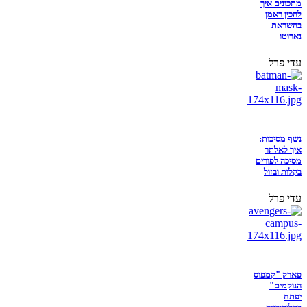
מתכונים איך
להכין ראמן
בהשראת
נארוטו
עדי פרל
נשף מסיכות:
איך לאלתר
מסיכה לפורים
בקלות ובזול
עדי פרל
פארק "קמפוס
הנוקמים"
יפתח