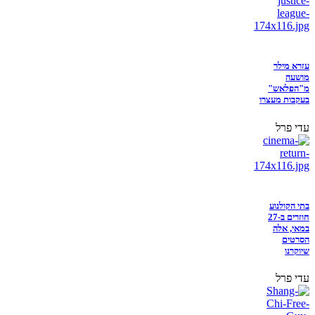
עזרא מילר
מושעה
מ"הפלאש"
בעקבות מעצרו
עדי פרל
בתי הקולנוע
חוזרים ב-27
במאי, אלה
הסרטים
שיוקרנו
עדי פרל