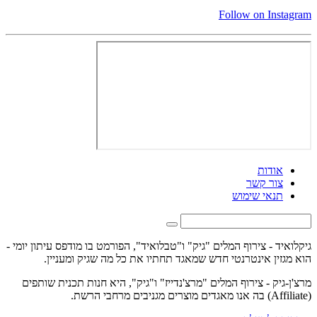
Follow on Instagram
אודות
צור קשר
תנאי שימוש
גיקלואיד - צירוף המלים "גיק" ו"טבלואיד", הפורמט בו מודפס עיתון יומי -
הוא מגזין אינטרנטי חדש שמאגד תחתיו את כל מה שגיק ומעניין.
מרצ'ן-גיק - צירוף המלים "מרצ'נדייז" ו"גיק", היא חנות תכנית שותפים
(Affiliate) בה אנו מאגדים מוצרים מגניבים מרחבי הרשת.