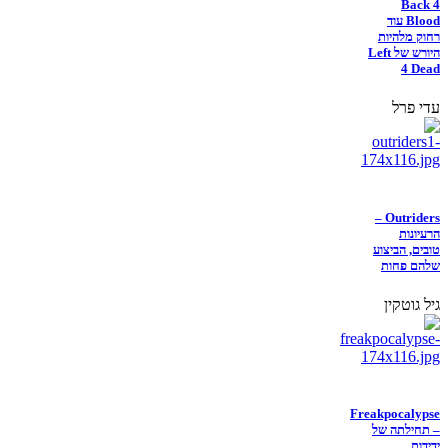
Back 4
Blood עוד
רחוק מלהיות
היורש של Left
4 Dead
עדי פרל
Outriders –
הרעיונות
טובים, הביצוע
שלהם פחות
גיל גוטקין
Freakpocalypse
– תחילתה של
ידידות