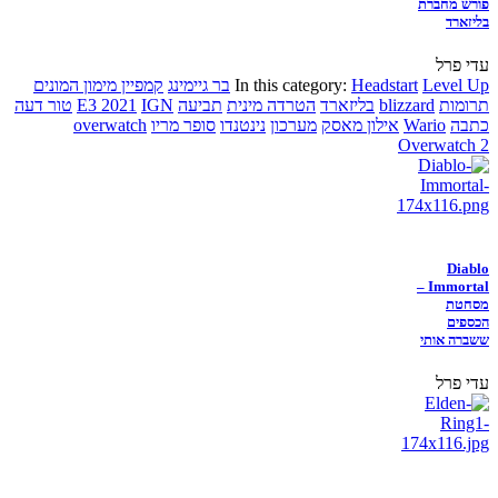
פורש מחברת
בליזארד
עדי פרל
Level Up
Headstart
In this category:
בר גיימינג
קמפיין מימון המונים
תרומות
blizzard
בליזארד
הטרדה מינית
תביעה
IGN
E3 2021
טור דעה
כתבה
Wario
אילון מאסק
מערכון
נינטנדו
סופר מריו
overwatch
Overwatch 2
Diablo
Immortal –
מסחטת
הכספים
ששברה אותי
עדי פרל