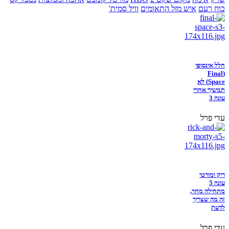
כוח רעם
איש מזל התאומים
וויל סמית'
חלל אינסופי
(Final
Space) לא
תמשיך אחרי
עונה 3
עדי פרל
ריק ומורטי
עונה 5
מתחילה מחר,
זה מה שצריך
לדעת
עדי פרל