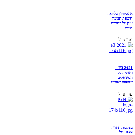
אקטיוויז'ן-בליזארד
חוטפת תביעת
ענק על הטרדה
מינית
עדי פרל
E3 2021 –
רשימת כל
המשחקים
שיופיעו באירוע
עדי פרל
בעקבות תקרית
IGN: על