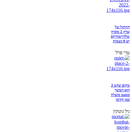
החתול של
שרק 2 מוכיח
שלדרימוורקס
יש 9 נשמות
עדי פרל
מקום שקט 2
הוא המשך
כמעט מוצלח
כמו קודמו
גיל גוטקין