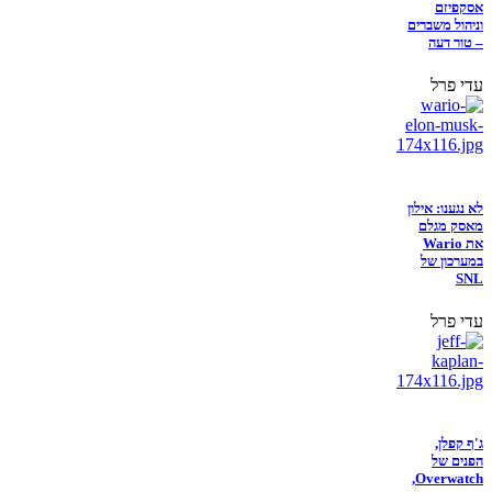
אסקפיזם
וניהול משברים
– טור דעה
עדי פרל
לא נגענו: אילון
מאסק מגלם
את Wario
במערכון של
SNL
עדי פרל
ג'ף קפלן,
הפנים של
Overwatch,