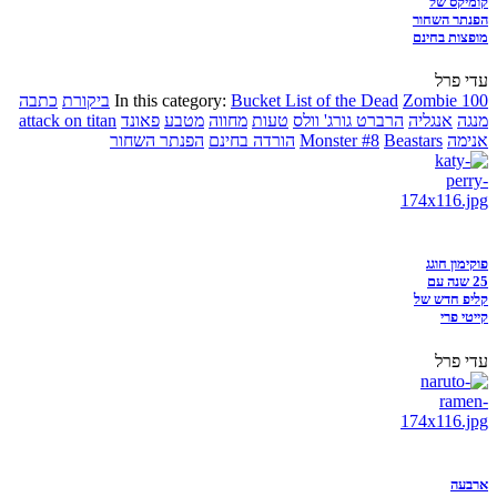
קומיקס של
הפנתר השחור
מופצות בחינם
עדי פרל
Zombie 100
Bucket List of the Dead
In this category:
ביקורת
כתבה
מנגה
אנגליה
הרברט גורג' וולס
טעות
מחווה
מטבע
פאונד
attack on titan
אנימה
Beastars
Monster #8
הורדה בחינם
הפנתר השחור
פוקימון חוגג
25 שנה עם
קליפ חדש של
קייטי פרי
עדי פרל
ארבעה