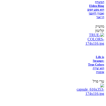
המשחק
Elden Ring
הוא מסע קסום
ואכזרי לחובבי
הז'אנר
מושיק
קלינמן
Life is
Strange:
True Colors
הוא יצירת
אומנות
עדי פרל