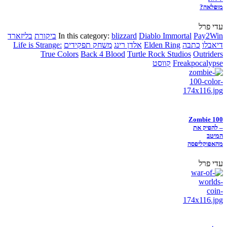
מופלאה?
עדי פרל
Pay2Win
Diablo Immortal
blizzard
In this category:
ביקורת
בליזארד
דיאבלו
כתבה
Elden Ring
אלדן רינג
משחק תפקידים
Life is Strange:
True Colors
Back 4 Blood
Turtle Rock Studios
Outriders
Freakpocalypse
קווסט
Zombie 100
– להפיק את
המיטב
מהאפוקליפסה
עדי פרל