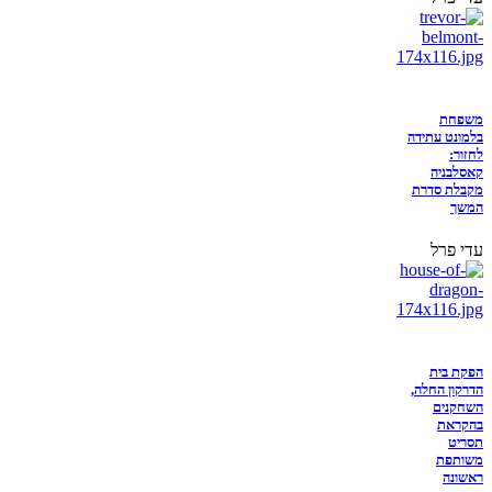
משפחת
בלמונט עתידה
לחזור:
קאסלבניה
מקבלת סדרת
המשך
עדי פרל
הפקת בית
הדרקון החלה,
השחקנים
בהקראת
תסריט
משותפת
ראשונה