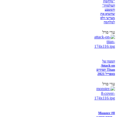
"מלחמת
העולמות"
והמטבע
שהוציא את
מעריצי וולס
למלחמה
עדי פרל
המנגה של
Attack on
Titan תסתיים
באפריל 2021
עדי פרל
Monster #8