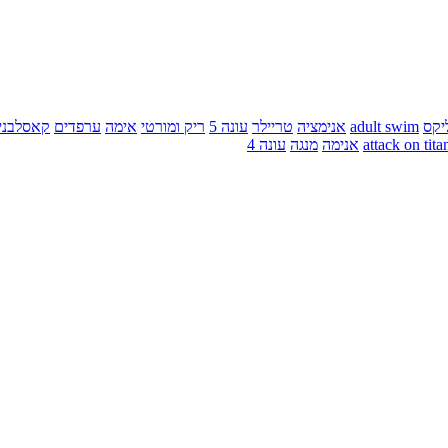
יקס
adult swim
אנימציה
טריילר
עונה 5
ריק ומורטי
אימה
ערפדים
קאסלבני
attack on tita
אנימה
מנגה
עונה 4