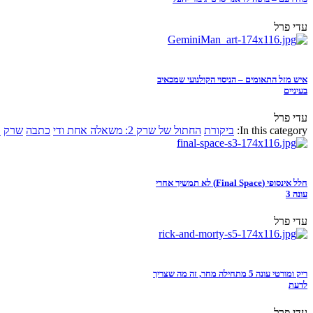
עדי פרל
איש מזל התאומים – הניסוי הקולנועי שמכאיב
בעיניים
עדי פרל
In this category:
ביקורת
החתול של שרק 2: משאלה אחת ודי
כתבה
שרק
א
חלל אינסופי (Final Space) לא תמשיך אחרי
עונה 3
עדי פרל
ריק ומורטי עונה 5 מתחילה מחר, זה מה שצריך
לדעת
עדי פרל