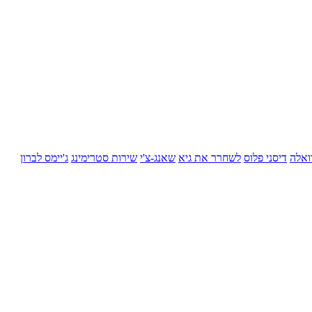
ואלה
דיסני פלוס
לשחרר את גיא
שאנג-צ'י
שירות סטרימינג
ג'יימס לברון