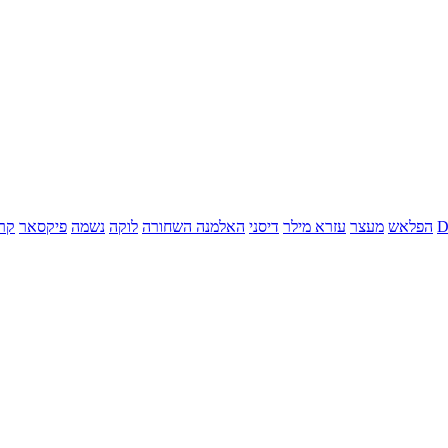
הפלאש
מעצר
עזרא מילר
דיסני
האלמנה השחורה
לוקה
נשמה
פיקסאר
קר