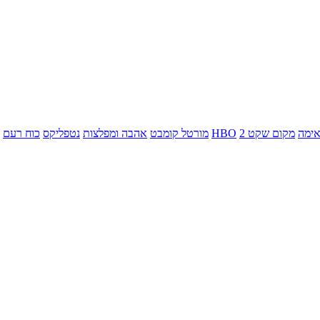
ימה
מקום שקט 2
HBO
מורטל קומבט
אהבה ומפלצות
נטפליקס
כוח רעם