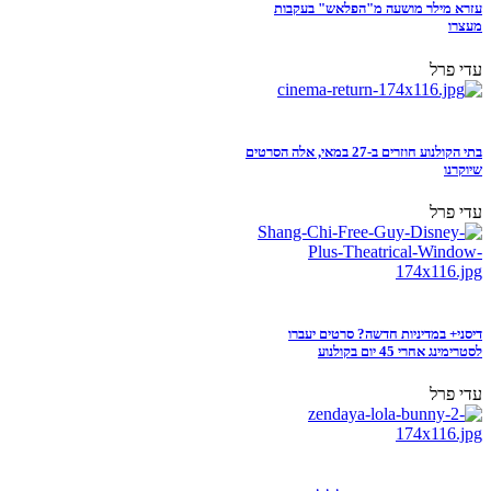
עזרא מילר מושעה מ"הפלאש" בעקבות
מעצרו
עדי פרל
בתי הקולנוע חוזרים ב-27 במאי, אלה הסרטים
שיוקרנו
עדי פרל
דיסני+ במדיניות חדשה? סרטים יעברו
לסטרימינג אחרי 45 יום בקולנוע
עדי פרל