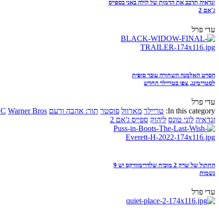
זנדאיה תדבב את הדמות של לולה באני בספייס
ג'אם 2
עדי פרל
הסרט האלמנה השחורה עובר סופית
לסטרימינג, צפו בטריילר החדש
עדי פרל
In this category:
טריילר
מארוול
פוסטר
תור: אהבה ורעם
Warner Bros
DC
זנדאיה
לוני טונס
ליהוק
ספייס ג'אם 2
החתול של שרק 2 מוכיח שלדרימוורקס יש 9
נשמות
עדי פרל