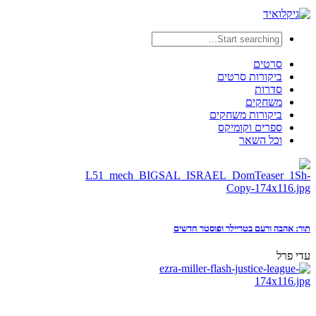
סרטים
ביקורות סרטים
סדרות
משחקים
ביקורות משחקים
ספרים וקומיקס
וכל השאר
תור: אהבה ורעם בטריילר ופוסטר חדשים
עדי פרל