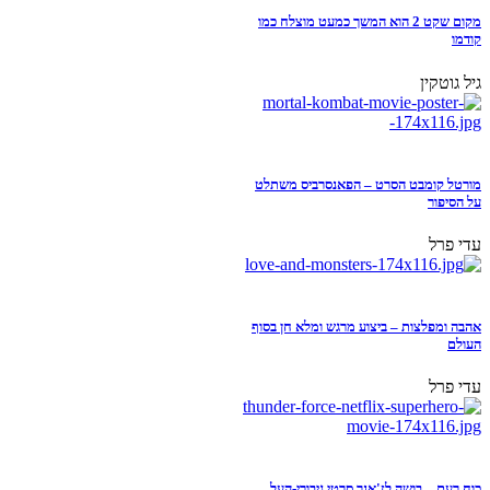
מקום שקט 2 הוא המשך כמעט מוצלח כמו
קודמו
גיל גוטקין
מורטל קומבט הסרט – הפאנסרביס משתלט
על הסיפור
עדי פרל
אהבה ומפלצות – ביצוע מרגש ומלא חן בסוף
העולם
עדי פרל
כוח רעם – בושה לז'אנר סרטי גיבורי-העל