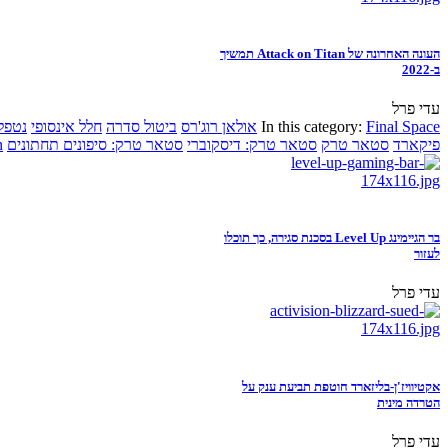
העונה האחרונה של Attack on Titan תמשיך
ב-2022
עדי פרל
Final Space
In this category:
אולאן רוג'רס
ביטול סדרה
חלל אינסופי
נטפל
פיקארד
סטאר טרק
סטאר טרק: דיסקוברי
סטאר טרק: סיפונים תחתונים
n
בר הגיימינג Level Up בסכנת סגירה, כך תוכלו
לעזור
עדי פרל
אקטיוויז'ן-בליזארד חוטפת תביעת ענק על
הטרדה מינית
עדי פרל