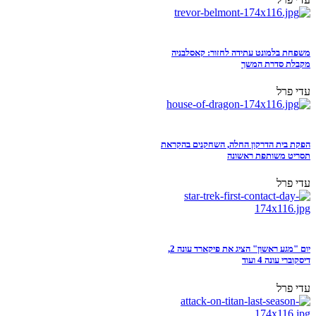
משפחת בלמונט עתידה לחזור: קאסלבניה
מקבלת סדרת המשך
עדי פרל
הפקת בית הדרקון החלה, השחקנים בהקראת
תסריט משותפת ראשונה
עדי פרל
יום "מגע ראשון" הציג את פיקארד עונה 2,
דיסקוברי עונה 4 ועוד
עדי פרל