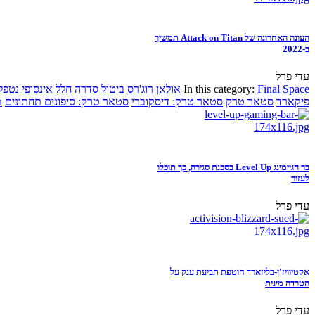
העונה האחרונה של Attack on Titan תמשיך
ב-2022
עדי פרל
Final Space
In this category:
אולאן רוג'רס
ביטול סדרה
חלל אינסופי
נטפל
פיקארד
סטאר טרק
סטאר טרק: דיסקוברי
סטאר טרק: סיפונים תחתונים
n
בר הגיימינג Level Up בסכנת סגירה, כך תוכלו
לעזור
עדי פרל
אקטיוויז'ן-בליזארד חוטפת תביעת ענק על
הטרדה מינית
עדי פרל