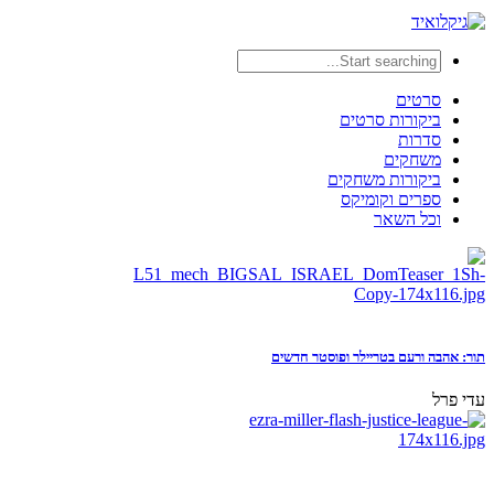
סרטים
ביקורות סרטים
סדרות
משחקים
ביקורות משחקים
ספרים וקומיקס
וכל השאר
תור: אהבה ורעם בטריילר ופוסטר חדשים
עדי פרל