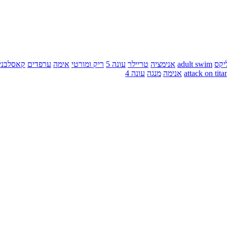
יקס
adult swim
אנימציה
טריילר
עונה 5
ריק ומורטי
אימה
ערפדים
קאסלבני
attack on tita
אנימה
מנגה
עונה 4