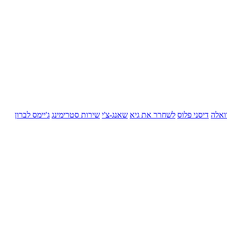
ואלה
דיסני פלוס
לשחרר את גיא
שאנג-צ'י
שירות סטרימינג
ג'יימס לברון