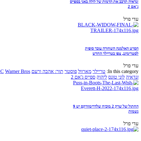
זנדאיה תדבב את הדמות של לולה באני בספייס
ג'אם 2
עדי פרל
הסרט האלמנה השחורה עובר סופית
לסטרימינג, צפו בטריילר החדש
עדי פרל
In this category:
טריילר
מארוול
פוסטר
תור: אהבה ורעם
Warner Bros
DC
זנדאיה
לוני טונס
ליהוק
ספייס ג'אם 2
החתול של שרק 2 מוכיח שלדרימוורקס יש 9
נשמות
עדי פרל