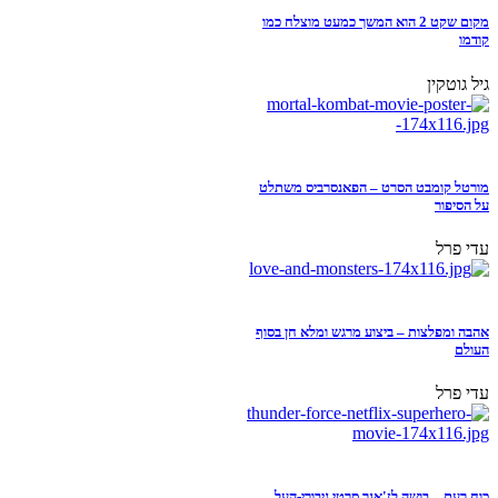
מקום שקט 2 הוא המשך כמעט מוצלח כמו
קודמו
גיל גוטקין
מורטל קומבט הסרט – הפאנסרביס משתלט
על הסיפור
עדי פרל
אהבה ומפלצות – ביצוע מרגש ומלא חן בסוף
העולם
עדי פרל
כוח רעם – בושה לז'אנר סרטי גיבורי-העל