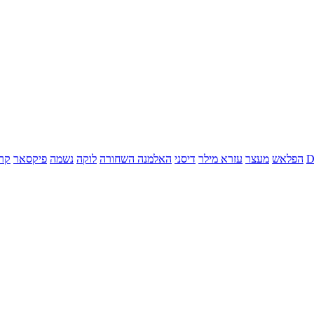
הפלאש
מעצר
עזרא מילר
דיסני
האלמנה השחורה
לוקה
נשמה
פיקסאר
קר