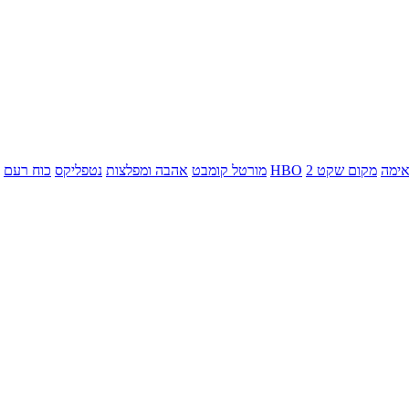
ימה
מקום שקט 2
HBO
מורטל קומבט
אהבה ומפלצות
נטפליקס
כוח רעם