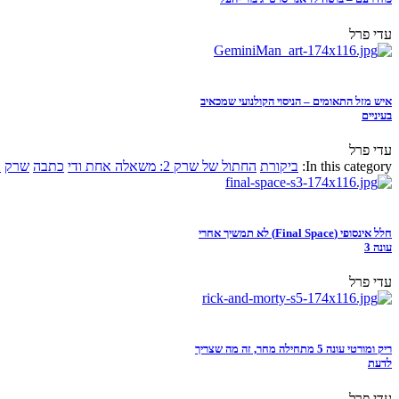
עדי פרל
איש מזל התאומים – הניסוי הקולנועי שמכאיב
בעיניים
עדי פרל
In this category:
ביקורת
החתול של שרק 2: משאלה אחת ודי
כתבה
שרק
א
חלל אינסופי (Final Space) לא תמשיך אחרי
עונה 3
עדי פרל
ריק ומורטי עונה 5 מתחילה מחר, זה מה שצריך
לדעת
עדי פרל