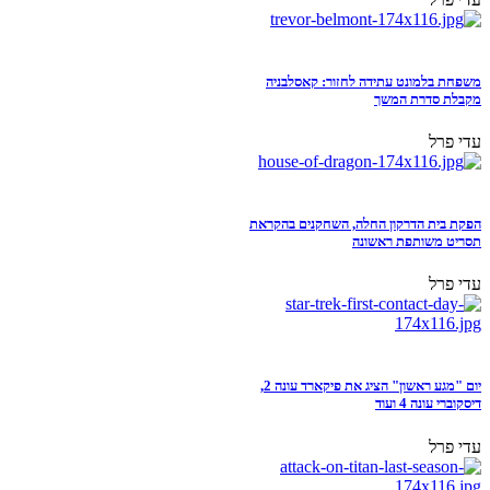
משפחת בלמונט עתידה לחזור: קאסלבניה
מקבלת סדרת המשך
עדי פרל
הפקת בית הדרקון החלה, השחקנים בהקראת
תסריט משותפת ראשונה
עדי פרל
יום "מגע ראשון" הציג את פיקארד עונה 2,
דיסקוברי עונה 4 ועוד
עדי פרל