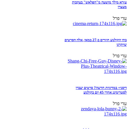
עזרא מילר מושעה מ"הפלאש" בעקבות
מעצרו
עדי פרל
בתי הקולנוע חוזרים ב-27 במאי, אלה הסרטים
שיוקרנו
עדי פרל
דיסני+ במדיניות חדשה? סרטים יעברו
לסטרימינג אחרי 45 יום בקולנוע
עדי פרל