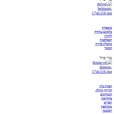
משפחת
בלמונט עתידה
לחזור:
קאסלבניה
מקבלת סדרת
המשך
עדי פרל
הפקת בית
הדרקון החלה,
השחקנים
בהקראת
תסריט
משותפת
ראשונה