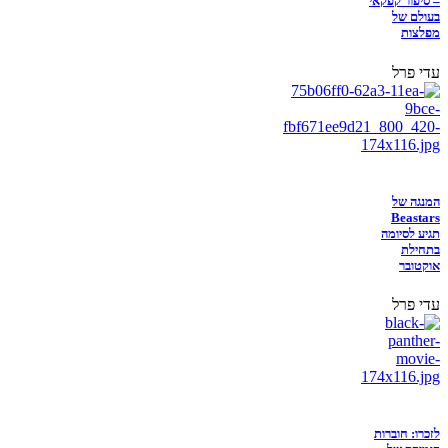
– סיפור קפקאי
בעולם של
מפלצות
עדי פרל
המנגה של
Beastars
תגיע לסיומה
בתחילת
אוקטובר
עדי פרל
לזכרו: חוברות