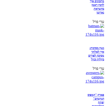
מתכונים איך
להכין ראמן
בהשראת
נארוטו
עדי פרל
נשף מסיכות:
איך לאלתר
מסיכה לפורים
בקלות ובזול
עדי פרל
פארק "קמפוס
הנוקמים"
יפתח