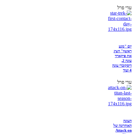
עדי פרל
יום "מגע
ראשון" הציג
את פיקארד
עונה 2,
דיסקוברי עונה
4 ועוד
עדי פרל
העונה
האחרונה של
Attack on