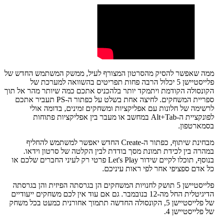
ממה שאפשר להסיק מהסרטון המצורף לעיל, ממשק המשתמש החדש של
פלייסטיישן 5 יכלול הרבה פחות תפריטים בהשוואה למערכת של
הקונסולה הקודמת ויתמקד יותר בלהכניס אתכם כמה שיותר מהר אל תוך
ספריית המשחקים. לחיצה אחת בשלט על כפתור ה-PS תעביר אתכם
לרשימה של חלונות עם אפליקציות ומשחקים זמינים, בדומה אולי
לפונקציית ה-Alt+Tab במחשב או מעבר בין אפליקציות פתוחות
בסמארטפון.
מבחינת שיתוף, כפתור ה-Create החדש יאפשר למשתמש להחליף
במהרה בין לכידת תמונת מסך בודדת לבין הקלטה של סרטון וידאו.
בנוסף, תוכלו לקיים שידור Let's Play פרטי רק לעיני החברים שלכם או
כל אדם ספציפי אחר לפי ראות עיניכם.
פלייסטיישן 5 תושק לחנויות המשחקים הן בגרסתה הפיזית והן בגרסתה
הדיגיטלית החל מה-12 בנובמבר. גם אם עוד אין לכם משחקים ייעודיים
של פלייסטיישן 5, הקונסולה החדשה תתמוך אחורנית כמעט בכל משחק
של פלייסטיישן 4.