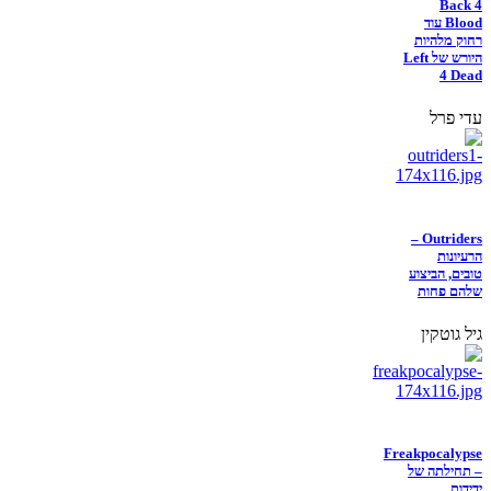
Back 4
Blood עוד
רחוק מלהיות
היורש של Left
4 Dead
עדי פרל
Outriders –
הרעיונות
טובים, הביצוע
שלהם פחות
גיל גוטקין
Freakpocalypse
– תחילתה של
ידידות