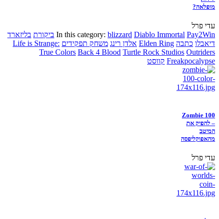
מופלאה?
עדי פרל
Pay2Win
Diablo Immortal
blizzard
In this category:
ביקורת
בליזארד
דיאבלו
כתבה
Elden Ring
אלדן רינג
משחק תפקידים
Life is Strange:
True Colors
Back 4 Blood
Turtle Rock Studios
Outriders
Freakpocalypse
קווסט
Zombie 100
– להפיק את
המיטב
מהאפוקליפסה
עדי פרל