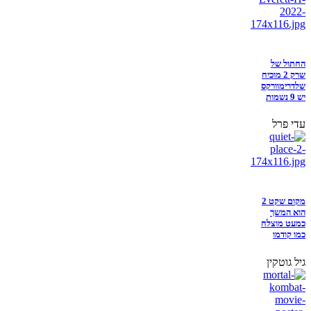
החתול של
שרק 2 מוכיח
שלדרימוורקס
יש 9 נשמות
עדי פרל
מקום שקט 2
הוא המשך
כמעט מוצלח
כמו קודמו
גיל גוטקין