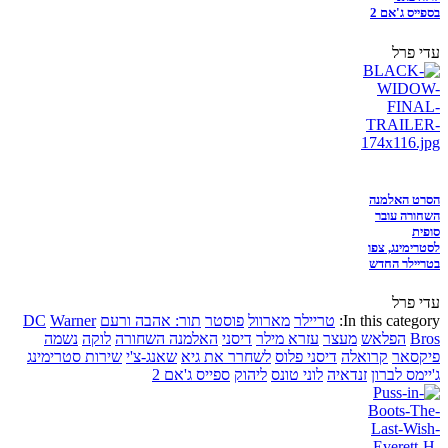
בספייס ג'אם 2
עדי פרל
הסרט האלמנה
השחורה עובר
סופית
לסטרימינג, צפו
בטריילר החדש
עדי פרל
In this category:
טריילר
מארוול
פוסטר
תור: אהבה ורעם
Warner
DC
Bros
הפלאש
מעצר
עזרא מילר
דיסני
האלמנה השחורה
לוקה
נשמה
פיקסאר
קרואלה
דיסני פלוס
לשחרר את גיא
שאנג-צ'י
שירות סטרימינג
ג'יימס לברון
זנדאיה
לוני טונס
ליהוק
ספייס ג'אם 2