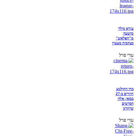
עזרא מילר
מושעה
מ"הפלאש"
בעקבות מעצרו
עדי פרל
בתי הקולנוע
חוזרים ב-27
במאי, אלה
הסרטים
שיוקרנו
עדי פרל