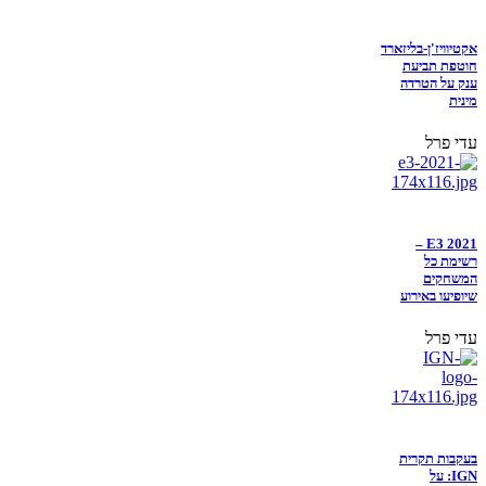
אקטיוויז'ן-בליזארד
חוטפת תביעת
ענק על הטרדה
מינית
עדי פרל
E3 2021 –
רשימת כל
המשחקים
שיופיעו באירוע
עדי פרל
בעקבות תקרית
IGN: על