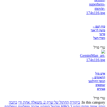
כוח רעם –
בושה לז'אנר
סרטי
גיבורי-העל
עדי פרל
איש מזל
התאומים –
הניסוי הקולנועי
שמכאיב
בעיניים
עדי פרל
In this category:
ביקורת
החתול של שרק 2: משאלה אחת ודי
כתבה
שרק
אימה
מקום שקט 2
HBO
מורטל קומבט
אהבה ומפלצות
נטפליקס