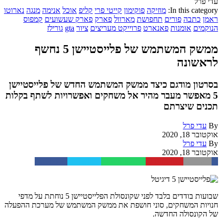
עדי פרל
In this category:
מוזיקה
פוקימון
קייטי פרי
קליפ
אוכל
אנימה
מנגה
נארוטו
ראמן
כתבה
פורים
תחפושת
מארוול
פארק
פארק שעשועים
קמפוס
הנוקמים
אומנות
פאנארט
פרוייקט מעריצים
ציור
gta
גורילז
ממשק המשתמש של פלייסטיישן 5 נחשף
לראשונה
בסרטון מודגם כיצד ממשק המשתמש החדש של פלייסטיישן
5 מאפשר מעבר מהיר אל משחקים ואפשרויות לשתף בקלות
תכנים שיצרתם
By
עדי פרל
אוקטובר 18, 2020
By
עדי פרל
אוקטובר 18, 2020
Facebook
Twitter
WhatsApp
Pinterest
Email
שבועות בודדים בלבד לפני שקונסולת הפלייסטיישן 5 נוחתת על מדפי
חנויות המשחקים, סוני חושפת את ממשק המשתמש של מערכת ההפעלה
של הקונסולה החדשה.