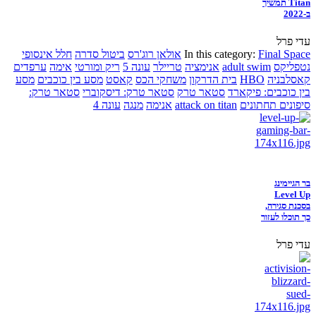
Titan תמשיך
ב-2022
עדי פרל
Final Space
In this category:
אולאן רוג'רס
ביטול סדרה
חלל אינסופי
נטפליקס
adult swim
אנימציה
טריילר
עונה 5
ריק ומורטי
אימה
ערפדים
קאסלבניה
HBO
בית הדרקון
משחקי הכס
קאסט
מסע בין כוכבים
מסע
בין כוכבים: פיקארד
סטאר טרק
סטאר טרק: דיסקוברי
סטאר טרק:
סיפונים תחתונים
attack on titan
אנימה
מנגה
עונה 4
בר הגיימינג
Level Up
בסכנת סגירה,
כך תוכלו לעזור
עדי פרל