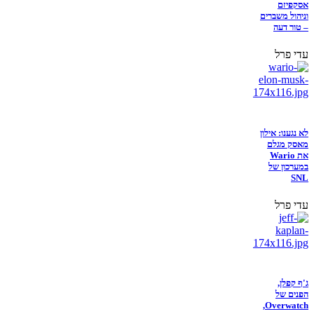
אסקפיזם
וניהול משברים
– טור דעה
עדי פרל
לא נגענו: אילון
מאסק מגלם
את Wario
במערכון של
SNL
עדי פרל
ג'ף קפלן,
הפנים של
Overwatch,