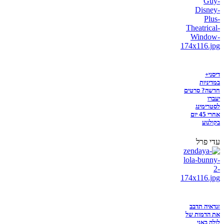
דיסני+
במדיניות
חדשה? סרטים
יעברו
לסטרימינג
אחרי 45 יום
בקולנוע
עדי פרל
זנדאיה תדבב
את הדמות של
לולה באני