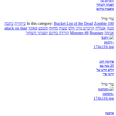
קומיקס של
הפנתר השחור
מופצות בחינם
עדי פרל
Zombie 100
Bucket List of the Dead
In this category:
ביקורת
כתבה
מנגה
אנגליה
הרברט גורג' וולס
טעות
מחווה
מטבע
פאונד
attack on titan
אנימה
Beastars
Monster #8
הורדה בחינם
הפנתר השחור
פוקימון חוגג
25 שנה עם
קליפ חדש של
קייטי פרי
עדי פרל
ארבעה