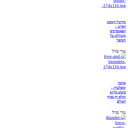
מורטל קומבט
הסרט –
הפאנסרביס
משתלט על
הסיפור
עדי פרל
אהבה
ומפלצות –
ביצוע מרגש
ומלא חן בסוף
העולם
עדי פרל