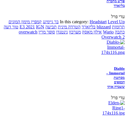
פורש מחברת
בליזארד
עדי פרל
Level Up
Headstart
In this category:
בר גיימינג
קמפיין מימון המונים
תרומות
blizzard
בליזארד
הטרדה מינית
תביעה
IGN
E3 2021
טור דעה
כתבה
Wario
אילון מאסק
מערכון
נינטנדו
סופר מריו
overwatch
Overwatch 2
Diablo
Immortal –
מסחטת
הכספים
ששברה אותי
עדי פרל