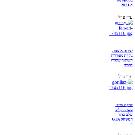
בקליפורניה
ב-2021
עדי פרל
יצירות אומנות
גיקיות מעוררות
השראה ששווה
להכיר
עדי פרל
להקת גורילז
עשתה קליפ
שלם בתוך
המשחק GTA
5