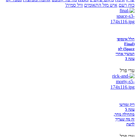
כוח רעם
איש מזל התאומים
וויל סמית'
חלל אינסופי
(Final
Space) לא
תמשיך אחרי
עונה 3
עדי פרל
ריק ומורטי
עונה 5
מתחילה מחר,
זה מה שצריך
לדעת
עדי פרל