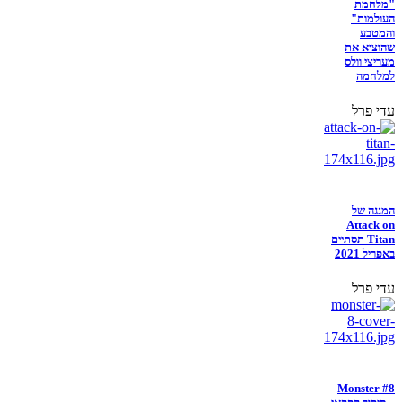
"מלחמת
העולמות"
והמטבע
שהוציא את
מעריצי וולס
למלחמה
עדי פרל
המנגה של
Attack on
Titan תסתיים
באפריל 2021
עדי פרל
Monster #8