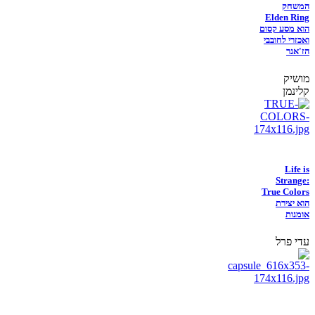
המשחק
Elden Ring
הוא מסע קסום
ואכזרי לחובבי
הז'אנר
מושיק
קלינמן
Life is
Strange:
True Colors
הוא יצירת
אומנות
עדי פרל