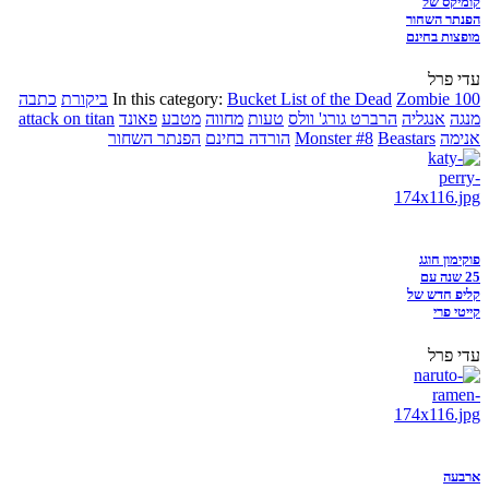
קומיקס של
הפנתר השחור
מופצות בחינם
עדי פרל
Zombie 100
Bucket List of the Dead
In this category:
ביקורת
כתבה
מנגה
אנגליה
הרברט גורג' וולס
טעות
מחווה
מטבע
פאונד
attack on titan
אנימה
Beastars
Monster #8
הורדה בחינם
הפנתר השחור
פוקימון חוגג
25 שנה עם
קליפ חדש של
קייטי פרי
עדי פרל
ארבעה