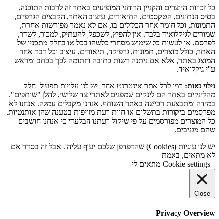
כל זכויות היוצרים והקניין הרוחני המופיעים באתר זה לרבות התוכנה,
בסיס הנתונים, הטקסטים, התיאורים, עיצוב האתר, הקבצים הגרפיים,
התמונות, וכל חומר אחר הכלולים בו, אם לא נאמר מפורשות אחרת,
שמורים לגיקלואיד בלבד. אין להפיץ, לשכפל, להעתיק, למכור, לשדר,
לפרסם, או לעשות כל שימוש מסחרי כלשהו בכל או בחלק מתכניו של
האתר, כולל מוצרים, תמונות, גרפיקה, תיאורים, עיצוב וכל דבר אחר
המוצג באתר, אלא אם ניתנה רשות כתובה וחתומה לכך בכתב ומראש
ע''י גיקלואיד.
גילוי נאות:
כמו לכל אתר אינטרנט אחר, יש לנו עלויות תפעול. חלק
מהלינקים באתר הם לינקים שמפנים לאתרי צד שלישי, להלן "שותפים".
במידה ומתבצעת רכישה באתר השותף, אנחנו מקבלים עמלה. אנחנו לא
מפרסמים ביקורות בתשלום או חוות דעת מזויפות בטענה שהן אותנטיות.
כל המוצרים מפורסמים על פי שיקול דעתנו הבלעדי כי אנחנו חושבים
שהם מגניבים.
יש לנו עוגיות (Cookies) שהדפדפן שלכם יעוף עליהן. אבל זה בסדר אם
לא מתאים, באמת
Cookie settings
מתאים לי
Close
Privacy Overview