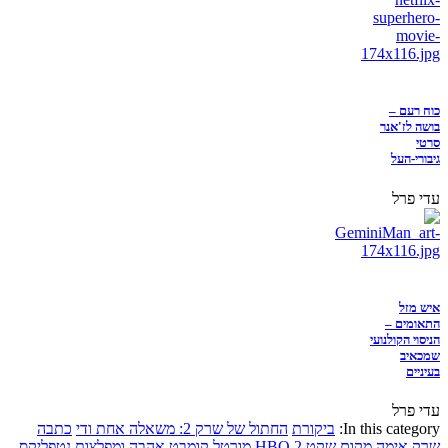
כוח רעם –
בושה לז'אנר
סרטי
גיבורי-העל
עדי פרל
איש מזל
התאומים –
הניסוי הקולנועי
שמכאיב
בעיניים
עדי פרל
In this category:
ביקורת
החתול של שרק 2: משאלה אחת ודי
כתבה
שרק
אימה
מקום שקט 2
HBO
מורטל קומבט
אהבה ומפלצות
נטפליקס