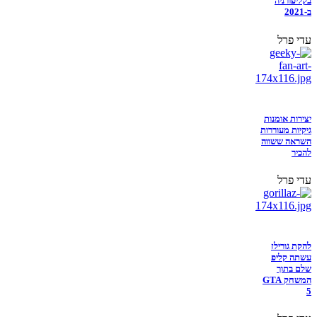
בקליפורניה
ב-2021
עדי פרל
יצירות אומנות
גיקיות מעוררות
השראה ששווה
להכיר
עדי פרל
להקת גורילז
עשתה קליפ
שלם בתוך
המשחק GTA
5