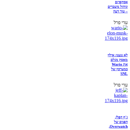
אסקפיזם
וניהול משברים
– טור דעה
עדי פרל
לא נגענו: אילון
מאסק מגלם
את Wario
במערכון של
SNL
עדי פרל
ג'ף קפלן,
הפנים של
Overwatch,