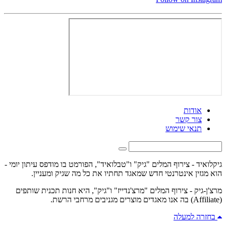
אודות
צור קשר
תנאי שימוש
גיקלואיד - צירוף המלים "גיק" ו"טבלואיד", הפורמט בו מודפס עיתון יומי -
הוא מגזין אינטרנטי חדש שמאגד תחתיו את כל מה שגיק ומעניין.
מרצ'ן-גיק - צירוף המלים "מרצ'נדייז" ו"גיק", היא חנות תכנית שותפים
(Affiliate) בה אנו מאגדים מוצרים מגניבים מרחבי הרשת.
בחזרה למעלה