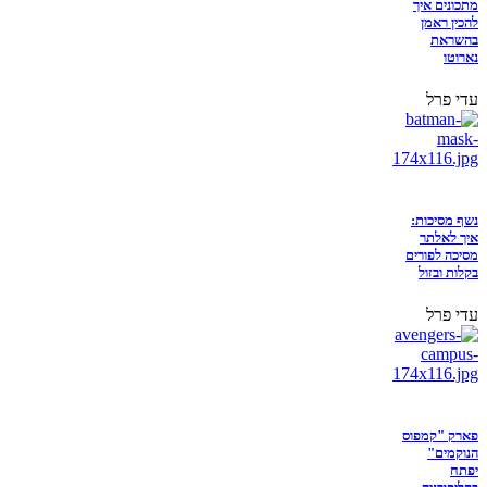
מתכונים איך
להכין ראמן
בהשראת
נארוטו
עדי פרל
נשף מסיכות:
איך לאלתר
מסיכה לפורים
בקלות ובזול
עדי פרל
פארק "קמפוס
הנוקמים"
יפתח