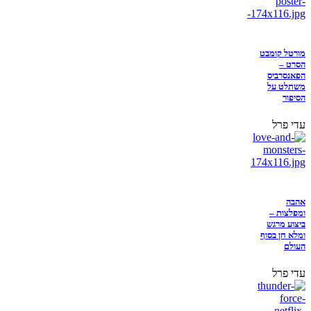
מורטל קומבט
הסרט –
הפאנסרביס
משתלט על
הסיפור
עדי פרל
אהבה
ומפלצות –
ביצוע מרגש
ומלא חן בסוף
העולם
עדי פרל