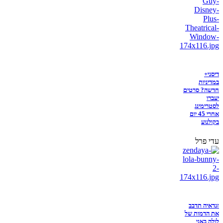
דיסני+
במדיניות
חדשה? סרטים
יעברו
לסטרימינג
אחרי 45 יום
בקולנוע
עדי פרל
זנדאיה תדבב
את הדמות של
לולה באני