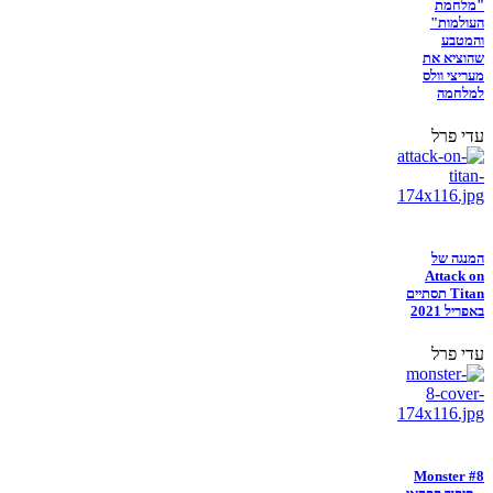
"מלחמת
העולמות"
והמטבע
שהוציא את
מעריצי וולס
למלחמה
עדי פרל
המנגה של
Attack on
Titan תסתיים
באפריל 2021
עדי פרל
Monster #8