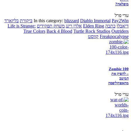
מופלאה?
עדי פרל
Pay2Win
Diablo Immortal
blizzard
In this category:
ביקורת
בליזארד
דיאבלו
כתבה
Elden Ring
אלדן רינג
משחק תפקידים
Life is Strange:
True Colors
Back 4 Blood
Turtle Rock Studios
Outriders
Freakpocalypse
קווסט
Zombie 100
– להפיק את
המיטב
מהאפוקליפסה
עדי פרל