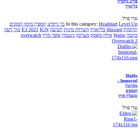
פורש מחברת
בליזארד
עדי פרל
Level Up
Headstart
In this category:
בר גיימינג
קמפיין מימון המונים
תרומות
blizzard
בליזארד
הטרדה מינית
תביעה
IGN
E3 2021
טור דעה
כתבה
Wario
אילון מאסק
מערכון
נינטנדו
סופר מריו
overwatch
Overwatch 2
Diablo
Immortal –
מסחטת
הכספים
ששברה אותי
עדי פרל