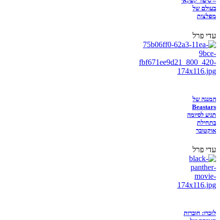
– סיפור קפקאי
בעולם של
מפלצות
עדי פרל
המנגה של
Beastars
תגיע לסיומה
בתחילת
אוקטובר
עדי פרל
לזכרו: חוברות