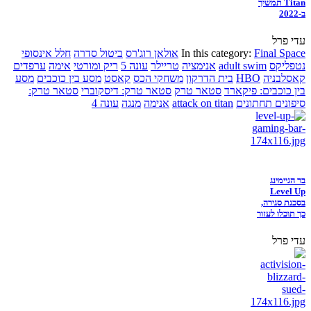
Titan תמשיך
ב-2022
עדי פרל
Final Space
In this category:
אולאן רוג'רס
ביטול סדרה
חלל אינסופי
נטפליקס
adult swim
אנימציה
טריילר
עונה 5
ריק ומורטי
אימה
ערפדים
קאסלבניה
HBO
בית הדרקון
משחקי הכס
קאסט
מסע בין כוכבים
מסע
בין כוכבים: פיקארד
סטאר טרק
סטאר טרק: דיסקוברי
סטאר טרק:
סיפונים תחתונים
attack on titan
אנימה
מנגה
עונה 4
בר הגיימינג
Level Up
בסכנת סגירה,
כך תוכלו לעזור
עדי פרל