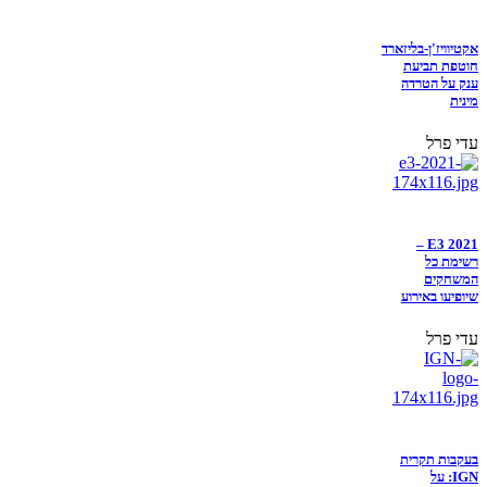
אקטיוויז'ן-בליזארד
חוטפת תביעת
ענק על הטרדה
מינית
עדי פרל
E3 2021 –
רשימת כל
המשחקים
שיופיעו באירוע
עדי פרל
בעקבות תקרית
IGN: על