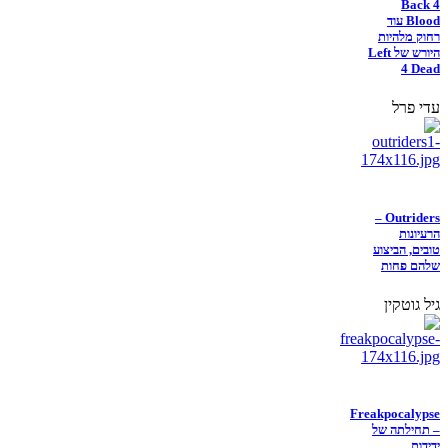
Back 4
Blood עוד
רחוק מלהיות
היורש של Left
4 Dead
עדי פרל
Outriders –
הרעיונות
טובים, הביצוע
שלהם פחות
גיל גוטקין
Freakpocalypse
– תחילתה של
ידידות