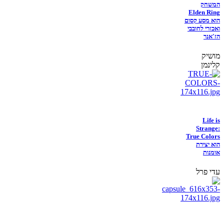
המשחק
Elden Ring
הוא מסע קסום
ואכזרי לחובבי
הז'אנר
מושיק
קלינמן
Life is
Strange:
True Colors
הוא יצירת
אומנות
עדי פרל