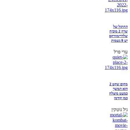
החתול של
שרק 2 מוכיח
שלדרימוורקס
יש 9 נשמות
עדי פרל
מקום שקט 2
הוא המשך
כמעט מוצלח
כמו קודמו
גיל גוטקין