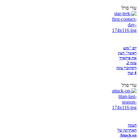
עדי פרל
יום "מגע
ראשון" הציג
את פיקארד
עונה 2,
דיסקוברי עונה
4 ועוד
עדי פרל
העונה
האחרונה של
Attack on