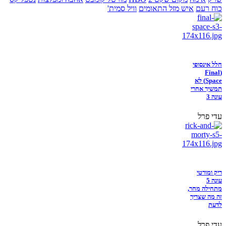
כוח רעם
איש מזל התאומים
וויל סמית'
חלל אינסופי
(Final
Space) לא
תמשיך אחרי
עונה 3
עדי פרל
ריק ומורטי
עונה 5
מתחילה מחר,
זה מה שצריך
לדעת
עדי פרל