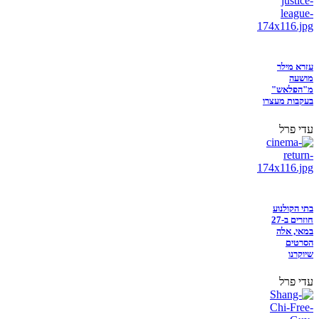
עזרא מילר
מושעה
מ"הפלאש"
בעקבות מעצרו
עדי פרל
בתי הקולנוע
חוזרים ב-27
במאי, אלה
הסרטים
שיוקרנו
עדי פרל