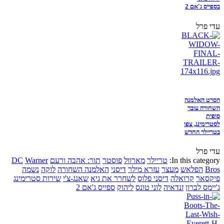
בספייס ג'אם 2
עדי פרל
הסרט האלמנה
השחורה עובר
סופית
לסטרימינג, צפו
בטריילר החדש
עדי פרל
In this category:
טריילר
מארוול
פוסטר
תור: אהבה ורעם
Warner
DC
Bros
הפלאש
מעצר
עזרא מילר
דיסני
האלמנה השחורה
לוקה
נשמה
פיקסאר
קרואלה
דיסני פלוס
לשחרר את גיא
שאנג-צ'י
שירות סטרימינג
ג'יימס לברון
זנדאיה
לוני טונס
ליהוק
ספייס ג'אם 2