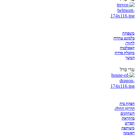
משפחת
בלמונט עתידה
לחזור:
קאסלבניה
מקבלת סדרת
המשך
עדי פרל
הפקת בית
הדרקון החלה,
השחקנים
בהקראת
תסריט
משותפת
ראשונה