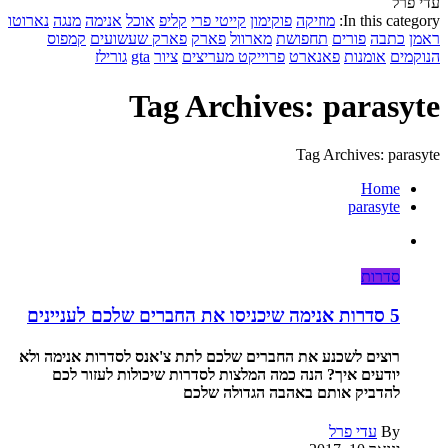
עדי פרל
In this category:
מוזיקה
פוקימון
קייטי פרי
קליפ
אוכל
אנימה
מנגה
נארוטו
ראמן
כתבה
פורים
תחפושת
מארוול
פארק
פארק שעשועים
קמפוס
הנוקמים
אומנות
פאנארט
פרוייקט מעריצים
ציור
gta
גורילז
Tag Archives: parasyte
Tag Archives: parasyte
Home
parasyte
סדרות
5 סדרות אנימה שיכניסו את החברים שלכם לעניינים
רוצים לשכנע את החברים שלכם לתת צ'אנס לסדרות אנימה ולא
יודעים איך? הנה כמה המלצות לסדרות שיכולות לעזור לכם
להדביק אותם באהבה הגדולה שלכם
By
עדי פרל