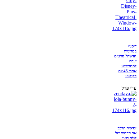
דיסני+
במדיניות
חדשה? סרטים
יעברו
לסטרימינג
אחרי 45 יום
בקולנוע
עדי פרל
זנדאיה תדבב
את הדמות של
לולה באני