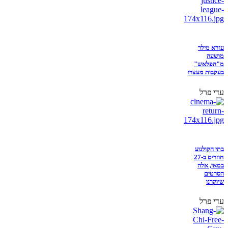
עזרא מילר
מושעה
מ"הפלאש"
בעקבות מעצרו
עדי פרל
בתי הקולנוע
חוזרים ב-27
במאי, אלה
הסרטים
שיוקרנו
עדי פרל