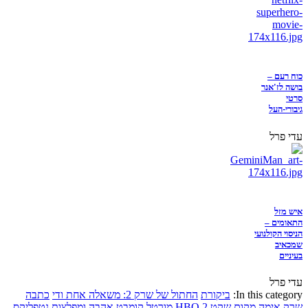
כוח רעם –
בושה לז'אנר
סרטי
גיבורי-העל
עדי פרל
איש מזל
התאומים –
הניסוי הקולנועי
שמכאיב
בעיניים
עדי פרל
In this category:
ביקורת
החתול של שרק 2: משאלה אחת ודי
כתבה
שרק
אימה
מקום שקט 2
HBO
מורטל קומבט
אהבה ומפלצות
נטפליקס