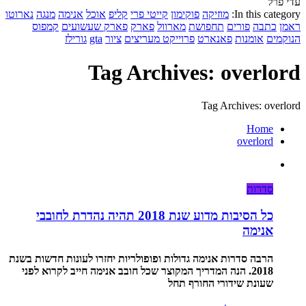
עדי פרל
In this category:
מוזיקה
פוקימון
קייטי פרי
קליפ
אוכל
אנימה
מנגה
נארוטו
ראמן
כתבה
פורים
תחפושת
מארוול
פארק
פארק שעשועים
קמפוס
הנוקמים
אומנות
פאנארט
פרוייקט מעריצים
ציור
gta
גורילז
Tag Archives: overlord
Tag Archives: overlord
Home
overlord
סדרות
כל הסיבות מדוע שנת 2018 תהיה נהדרת לחובבי
אנימה
הרבה סדרות אנימה גדולות ופופולריות יחזרו לעונות חדשות בשנת
2018. הנה המדריך המקוצר שכל חובב אנימה חייב לקרוא לפני
שעונת שידורי החורף תחל