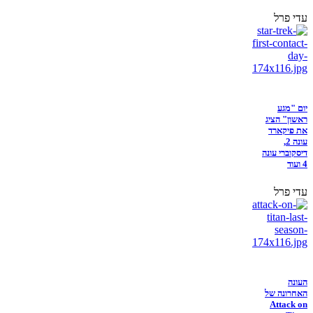
עדי פרל
יום "מגע
ראשון" הציג
את פיקארד
עונה 2,
דיסקוברי עונה
4 ועוד
עדי פרל
העונה
האחרונה של
Attack on