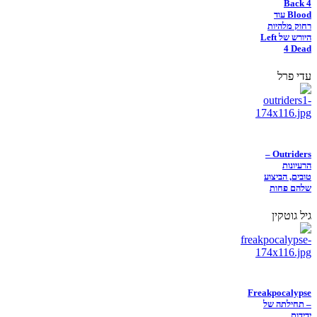
Back 4
Blood עוד
רחוק מלהיות
היורש של Left
4 Dead
עדי פרל
Outriders –
הרעיונות
טובים, הביצוע
שלהם פחות
גיל גוטקין
Freakpocalypse
– תחילתה של
ידידות