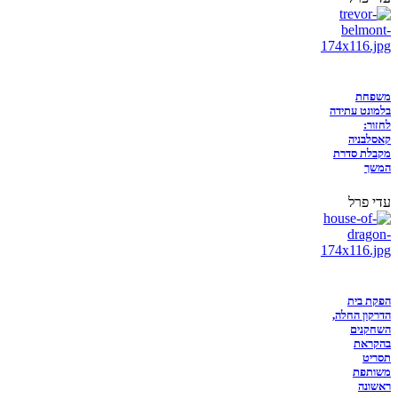
משפחת
בלמונט עתידה
לחזור:
קאסלבניה
מקבלת סדרת
המשך
עדי פרל
הפקת בית
הדרקון החלה,
השחקנים
בהקראת
תסריט
משותפת
ראשונה