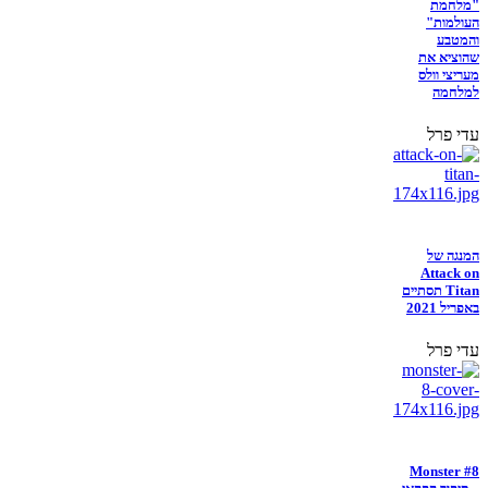
"מלחמת
העולמות"
והמטבע
שהוציא את
מעריצי וולס
למלחמה
עדי פרל
המנגה של
Attack on
Titan תסתיים
באפריל 2021
עדי פרל
Monster #8