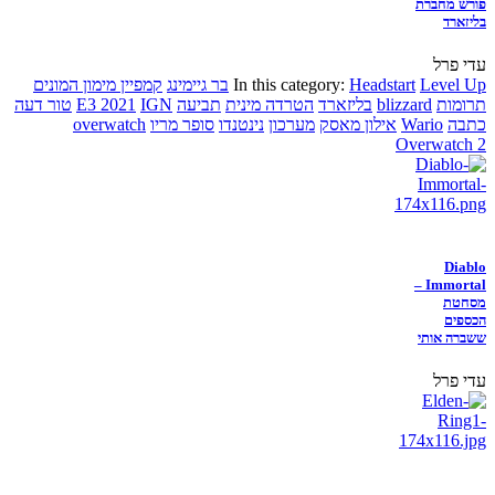
פורש מחברת
בליזארד
עדי פרל
Level Up
Headstart
In this category:
בר גיימינג
קמפיין מימון המונים
תרומות
blizzard
בליזארד
הטרדה מינית
תביעה
IGN
E3 2021
טור דעה
כתבה
Wario
אילון מאסק
מערכון
נינטנדו
סופר מריו
overwatch
Overwatch 2
Diablo
Immortal –
מסחטת
הכספים
ששברה אותי
עדי פרל