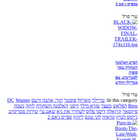
בספייס ג'אם 2
עדי פרל
הסרט האלמנה
השחורה עובר
סופית
לסטרימינג, צפו
בטריילר החדש
עדי פרל
In this category:
טריילר
מארוול
פוסטר
תור: אהבה ורעם
Warner
DC
Bros
הפלאש
מעצר
עזרא מילר
דיסני
האלמנה השחורה
לוקה
נשמה
פיקסאר
קרואלה
דיסני פלוס
לשחרר את גיא
שאנג-צ'י
שירות סטרימינג
ג'יימס לברון
זנדאיה
לוני טונס
ליהוק
ספייס ג'אם 2