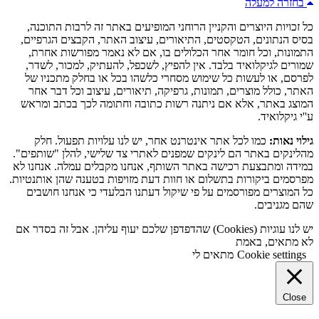
בחזרה למעלה
כל זכויות היוצרים והקניין הרוחני המופיעים באתר זה לרבות התוכנה,
בסיס הנתונים, הטקסטים, התיאורים, עיצוב האתר, הקבצים הגרפיים,
התמונות, וכל חומר אחר הכלולים בו, אם לא נאמר מפורשות אחרת,
שמורים לגיקלואיד בלבד. אין להפיץ, לשכפל, להעתיק, למכור, לשדר,
לפרסם, או לעשות כל שימוש מסחרי כלשהו בכל או בחלק מתכניו של
האתר, כולל מוצרים, תמונות, גרפיקה, תיאורים, עיצוב וכל דבר אחר
המוצג באתר, אלא אם ניתנה רשות כתובה וחתומה לכך בכתב ומראש
ע''י גיקלואיד.
גילוי נאות:
כמו לכל אתר אינטרנט אחר, יש לנו עלויות תפעול. חלק
מהלינקים באתר הם לינקים שמפנים לאתרי צד שלישי, להלן "שותפים".
במידה ומתבצעת רכישה באתר השותף, אנחנו מקבלים עמלה. אנחנו לא
מפרסמים ביקורות בתשלום או חוות דעת מזויפות בטענה שהן אותנטיות.
כל המוצרים מפורסמים על פי שיקול דעתנו הבלעדי כי אנחנו חושבים
שהם מגניבים.
יש לנו עוגיות (Cookies) שהדפדפן שלכם יעוף עליהן. אבל זה בסדר אם
לא מתאים, באמת
Cookie settings
מתאים לי
Close