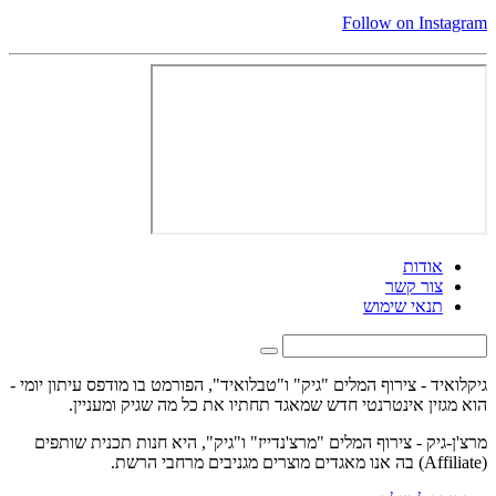
Follow on Instagram
אודות
צור קשר
תנאי שימוש
גיקלואיד - צירוף המלים "גיק" ו"טבלואיד", הפורמט בו מודפס עיתון יומי -
הוא מגזין אינטרנטי חדש שמאגד תחתיו את כל מה שגיק ומעניין.
מרצ'ן-גיק - צירוף המלים "מרצ'נדייז" ו"גיק", היא חנות תכנית שותפים
(Affiliate) בה אנו מאגדים מוצרים מגניבים מרחבי הרשת.