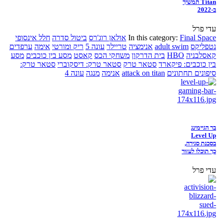
Titan תמשיך
ב-2022
עדי פרל
Final Space
In this category:
אולאן רוג'רס
ביטול סדרה
חלל אינסופי
נטפליקס
adult swim
אנימציה
טריילר
עונה 5
ריק ומורטי
אימה
ערפדים
קאסלבניה
HBO
בית הדרקון
משחקי הכס
קאסט
מסע בין כוכבים
מסע
בין כוכבים: פיקארד
סטאר טרק
סטאר טרק: דיסקוברי
סטאר טרק:
סיפונים תחתונים
attack on titan
אנימה
מנגה
עונה 4
בר הגיימינג
Level Up
בסכנת סגירה,
כך תוכלו לעזור
עדי פרל