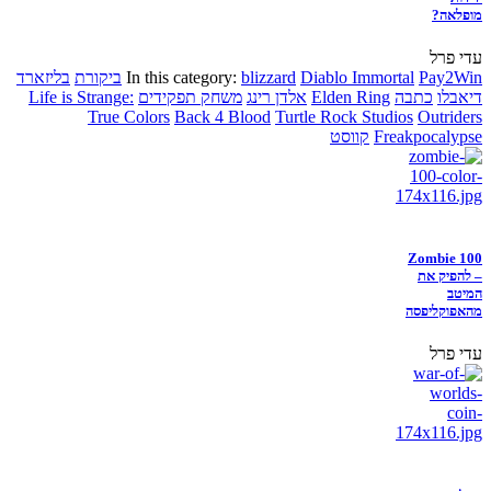
מופלאה?
עדי פרל
Pay2Win
Diablo Immortal
blizzard
In this category:
ביקורת
בליזארד
דיאבלו
כתבה
Elden Ring
אלדן רינג
משחק תפקידים
Life is Strange:
True Colors
Back 4 Blood
Turtle Rock Studios
Outriders
Freakpocalypse
קווסט
Zombie 100
– להפיק את
המיטב
מהאפוקליפסה
עדי פרל