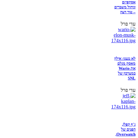
אסקפיזם
וניהול משברים
– טור דעה
עדי פרל
לא נגענו: אילון
מאסק מגלם
את Wario
במערכון של
SNL
עדי פרל
ג'ף קפלן,
הפנים של
Overwatch,