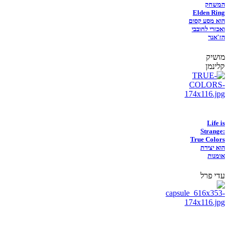
המשחק
Elden Ring
הוא מסע קסום
ואכזרי לחובבי
הז'אנר
מושיק
קלינמן
Life is
Strange:
True Colors
הוא יצירת
אומנות
עדי פרל