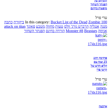
קומיקס של
הפנתר השחור
מופצות בחינם
עדי פרל
Zombie 100
Bucket List of the Dead
In this category:
ביקורת
כתבה
מנגה
אנגליה
הרברט גורג' וולס
טעות
מחווה
מטבע
פאונד
attack on titan
אנימה
Beastars
Monster #8
הורדה בחינם
הפנתר השחור
פוקימון חוגג
25 שנה עם
קליפ חדש של
קייטי פרי
עדי פרל
ארבעה