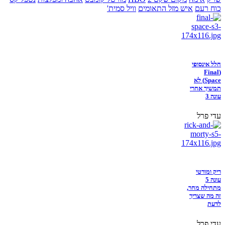
כוח רעם
איש מזל התאומים
וויל סמית'
חלל אינסופי
(Final
Space) לא
תמשיך אחרי
עונה 3
עדי פרל
ריק ומורטי
עונה 5
מתחילה מחר,
זה מה שצריך
לדעת
עדי פרל