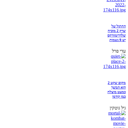
החתול של
שרק 2 מוכיח
שלדרימוורקס
יש 9 נשמות
עדי פרל
מקום שקט 2
הוא המשך
כמעט מוצלח
כמו קודמו
גיל גוטקין