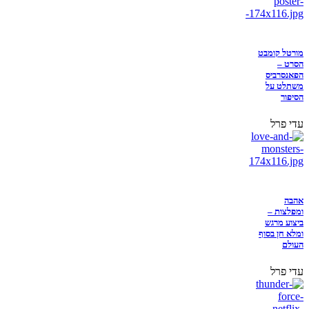
מורטל קומבט
הסרט –
הפאנסרביס
משתלט על
הסיפור
עדי פרל
אהבה
ומפלצות –
ביצוע מרגש
ומלא חן בסוף
העולם
עדי פרל