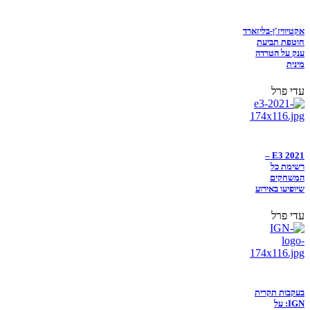
אקטיוויז'ן-בליזארד
חוטפת תביעת
ענק על הטרדה
מינית
עדי פרל
E3 2021 –
רשימת כל
המשחקים
שיופיעו באירוע
עדי פרל
בעקבות תקרית
IGN: על