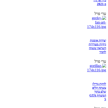
בקליפורניה
ב-2021
עדי פרל
יצירות אומנות
גיקיות מעוררות
השראה ששווה
להכיר
עדי פרל
להקת גורילז
עשתה קליפ
שלם בתוך
המשחק GTA
5