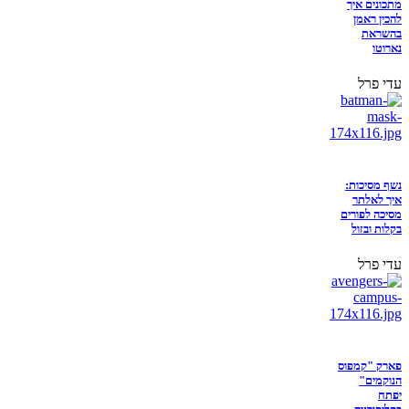
מתכונים איך
להכין ראמן
בהשראת
נארוטו
עדי פרל
נשף מסיכות:
איך לאלתר
מסיכה לפורים
בקלות ובזול
עדי פרל
פארק "קמפוס
הנוקמים"
יפתח