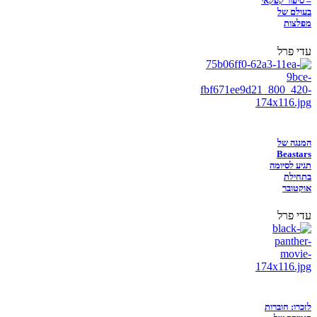
– סיפור קפקאי
בעולם של
מפלצות
עדי פרל
המנגה של
Beastars
תגיע לסיומה
בתחילת
אוקטובר
עדי פרל
לזכרו: חוברות