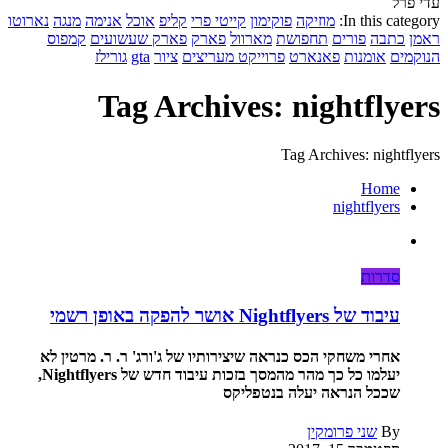
עדי פרל
In this category:
מוזיקה
פוקימון
קייטי פרי
קליפ
אוכל
אנימה
מנגה
נארוטו
ראמן
כתבה
פורים
תחפושת
מארוול
פארק
פארק שעשועים
קמפוס
הנוקמים
אומנות
פאנארט
פרוייקט מעריצים
ציור
gta
גורילז
Tag Archives: nightflyers
Tag Archives: nightflyers
Home
nightflyers
סדרות
עיבוד של Nightflyers אושר להפקה באופן רשמי
אחרי משחקי הכס כנראה שיצירותיו של ג'ורג' ר. ר. מרטין לא
יעלמו כל כך מהר מהמסך בזכות עיבוד חדש של Nightflyers,
שככל הנראה יעלה בנטפליקס
By
שני פרומקין