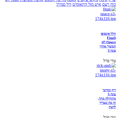
כוח רעם
איש מזל התאומים
וויל סמית'
חלל אינסופי
(Final
Space) לא
תמשיך אחרי
עונה 3
עדי פרל
ריק ומורטי
עונה 5
מתחילה מחר,
זה מה שצריך
לדעת
עדי פרל