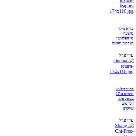
עזרא מילר
מושעה
מ"הפלאש"
בעקבות מעצרו
עדי פרל
בתי הקולנוע
חוזרים ב-27
במאי, אלה
הסרטים
שיוקרנו
עדי פרל