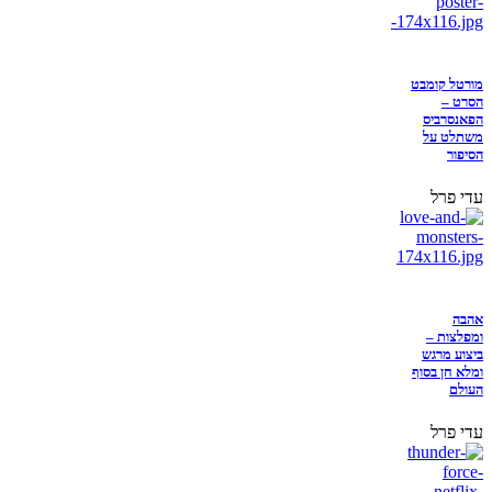
מורטל קומבט
הסרט –
הפאנסרביס
משתלט על
הסיפור
עדי פרל
אהבה
ומפלצות –
ביצוע מרגש
ומלא חן בסוף
העולם
עדי פרל