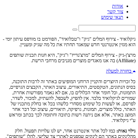
אודות
צור קשר
תנאי שימוש
גיקלואיד - צירוף המלים "גיק" ו"טבלואיד", הפורמט בו מודפס עיתון יומי -
הוא מגזין אינטרנטי חדש שמאגד תחתיו את כל מה שגיק ומעניין.
מרצ'ן-גיק - צירוף המלים "מרצ'נדייז" ו"גיק", היא חנות תכנית שותפים
(Affiliate) בה אנו מאגדים מוצרים מגניבים מרחבי הרשת.
בחזרה למעלה
כל זכויות היוצרים והקניין הרוחני המופיעים באתר זה לרבות התוכנה,
בסיס הנתונים, הטקסטים, התיאורים, עיצוב האתר, הקבצים הגרפיים,
התמונות, וכל חומר אחר הכלולים בו, אם לא נאמר מפורשות אחרת,
שמורים לגיקלואיד בלבד. אין להפיץ, לשכפל, להעתיק, למכור, לשדר,
לפרסם, או לעשות כל שימוש מסחרי כלשהו בכל או בחלק מתכניו של
האתר, כולל מוצרים, תמונות, גרפיקה, תיאורים, עיצוב וכל דבר אחר
המוצג באתר, אלא אם ניתנה רשות כתובה וחתומה לכך בכתב ומראש
ע''י גיקלואיד.
גילוי נאות:
כמו לכל אתר אינטרנט אחר, יש לנו עלויות תפעול. חלק
מהלינקים באתר הם לינקים שמפנים לאתרי צד שלישי, להלן "שותפים".