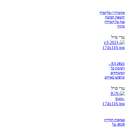
אקטיוויז'ן-בליזארד
חוטפת תביעת
ענק על הטרדה
מינית
עדי פרל
E3 2021 –
רשימת כל
המשחקים
שיופיעו באירוע
עדי פרל
בעקבות תקרית
IGN: על