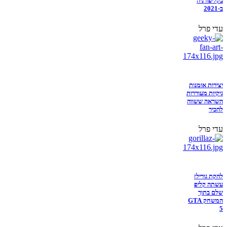
בקליפורניה
ב-2021
עדי פרל
יצירות אומנות
גיקיות מעוררות
השראה ששווה
להכיר
עדי פרל
להקת גורילז
עשתה קליפ
שלם בתוך
המשחק GTA
5