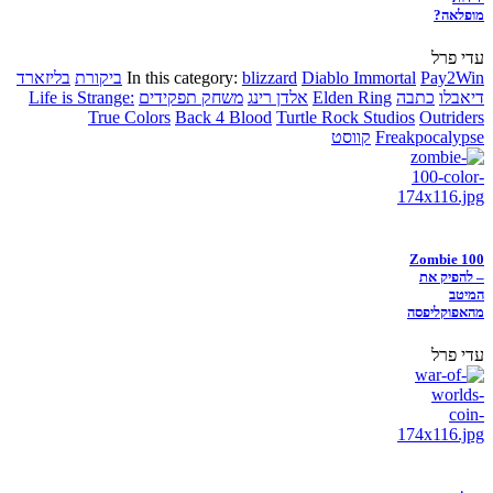
מופלאה?
עדי פרל
Pay2Win
Diablo Immortal
blizzard
In this category:
ביקורת
בליזארד
דיאבלו
כתבה
Elden Ring
אלדן רינג
משחק תפקידים
Life is Strange:
True Colors
Back 4 Blood
Turtle Rock Studios
Outriders
Freakpocalypse
קווסט
Zombie 100
– להפיק את
המיטב
מהאפוקליפסה
עדי פרל