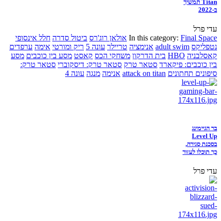
Titan תמשיך
ב-2022
עדי פרל
Final Space
In this category:
אולאן רוג'רס
ביטול סדרה
חלל אינסופי
נטפליקס
adult swim
אנימציה
טריילר
עונה 5
ריק ומורטי
אימה
ערפדים
קאסלבניה
HBO
בית הדרקון
משחקי הכס
קאסט
מסע בין כוכבים
מסע
בין כוכבים: פיקארד
סטאר טרק
סטאר טרק: דיסקוברי
סטאר טרק:
סיפונים תחתונים
attack on titan
אנימה
מנגה
עונה 4
בר הגיימינג
Level Up
בסכנת סגירה,
כך תוכלו לעזור
עדי פרל