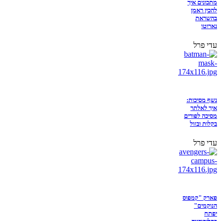
מתכונים איך
להכין ראמן
בהשראת
נארוטו
עדי פרל
נשף מסיכות:
איך לאלתר
מסיכה לפורים
בקלות ובזול
עדי פרל
פארק "קמפוס
הנוקמים"
יפתח