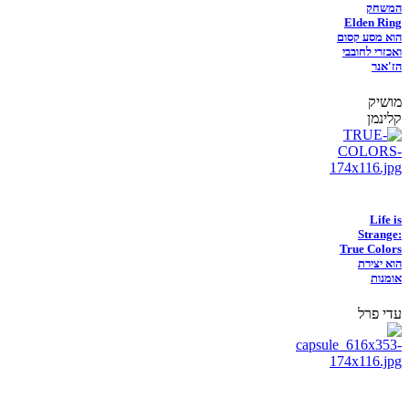
המשחק
Elden Ring
הוא מסע קסום
ואכזרי לחובבי
הז'אנר
מושיק
קלינמן
Life is
Strange:
True Colors
הוא יצירת
אומנות
עדי פרל