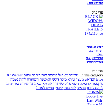
בספייס ג'אם 2
עדי פרל
הסרט האלמנה
השחורה עובר
סופית
לסטרימינג, צפו
בטריילר החדש
עדי פרל
In this category:
טריילר
מארוול
פוסטר
תור: אהבה ורעם
Warner
DC
Bros
הפלאש
מעצר
עזרא מילר
דיסני
האלמנה השחורה
לוקה
נשמה
פיקסאר
קרואלה
דיסני פלוס
לשחרר את גיא
שאנג-צ'י
שירות סטרימינג
ג'יימס לברון
זנדאיה
לוני טונס
ליהוק
ספייס ג'אם 2