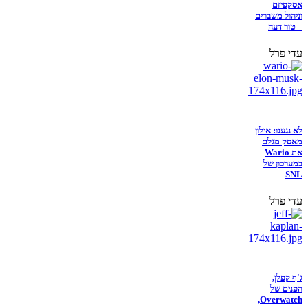
אסקפיזם
וניהול משברים
– טור דעה
עדי פרל
לא נגענו: אילון
מאסק מגלם
את Wario
במערכון של
SNL
עדי פרל
ג'ף קפלן,
הפנים של
Overwatch,