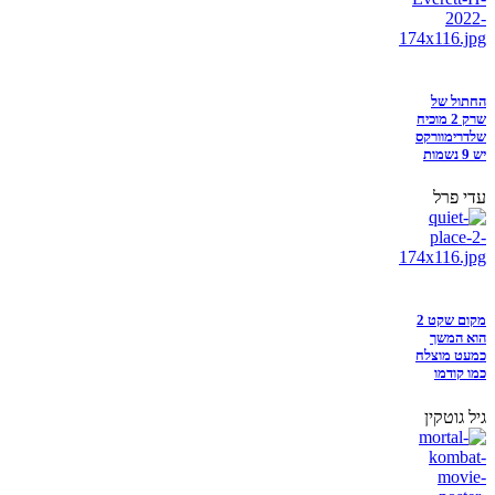
החתול של
שרק 2 מוכיח
שלדרימוורקס
יש 9 נשמות
עדי פרל
מקום שקט 2
הוא המשך
כמעט מוצלח
כמו קודמו
גיל גוטקין