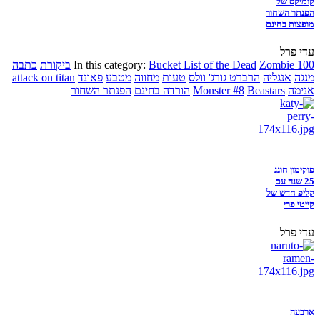
קומיקס של
הפנתר השחור
מופצות בחינם
עדי פרל
Zombie 100
Bucket List of the Dead
In this category:
ביקורת
כתבה
מנגה
אנגליה
הרברט גורג' וולס
טעות
מחווה
מטבע
פאונד
attack on titan
אנימה
Beastars
Monster #8
הורדה בחינם
הפנתר השחור
פוקימון חוגג
25 שנה עם
קליפ חדש של
קייטי פרי
עדי פרל
ארבעה