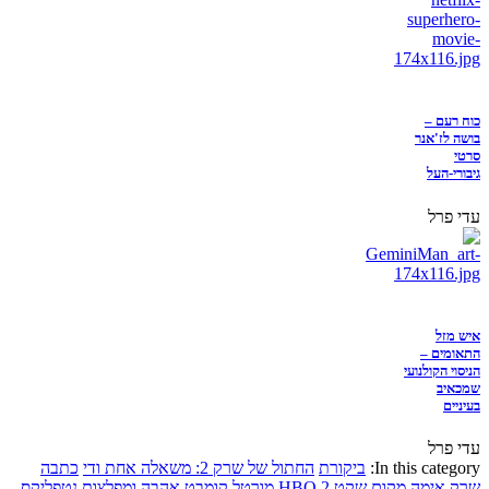
כוח רעם –
בושה לז'אנר
סרטי
גיבורי-העל
עדי פרל
איש מזל
התאומים –
הניסוי הקולנועי
שמכאיב
בעיניים
עדי פרל
In this category:
ביקורת
החתול של שרק 2: משאלה אחת ודי
כתבה
שרק
אימה
מקום שקט 2
HBO
מורטל קומבט
אהבה ומפלצות
נטפליקס