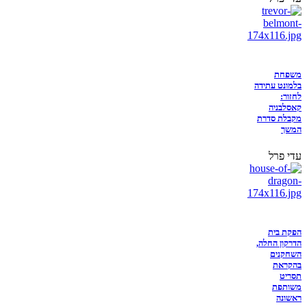
משפחת
בלמונט עתידה
לחזור:
קאסלבניה
מקבלת סדרת
המשך
עדי פרל
הפקת בית
הדרקון החלה,
השחקנים
בהקראת
תסריט
משותפת
ראשונה