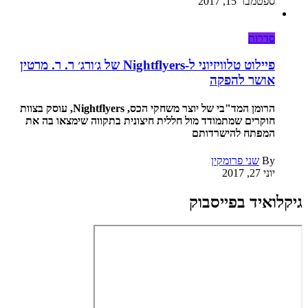
ספטמבר 15, 2017
סדרות
פיילוט טלוויזיוני ל-Nightflyers של ג׳ורג׳ ר. ר. מרטין
אושר להפקה
הרומן המד"בי של יוצר משחקי הכס, Nightflyers, עוסק בצוות
חוקרים שמתמודד מול חללית חיצונית בתקווה שימצאו בה את
המפתח להישרדותם
By
שני פרומקין
יוני 27, 2017
גיקלואיד בפייסבוק