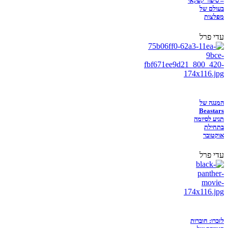
– סיפור קפקאי
בעולם של
מפלצות
עדי פרל
המנגה של
Beastars
תגיע לסיומה
בתחילת
אוקטובר
עדי פרל
לזכרו: חוברות