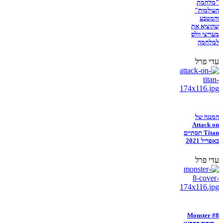
"מלחמת
העולמות"
והמטבע
שהוציא את
מעריצי וולס
למלחמה
עדי פרל
המנגה של
Attack on
Titan תסתיים
באפריל 2021
עדי פרל
Monster #8