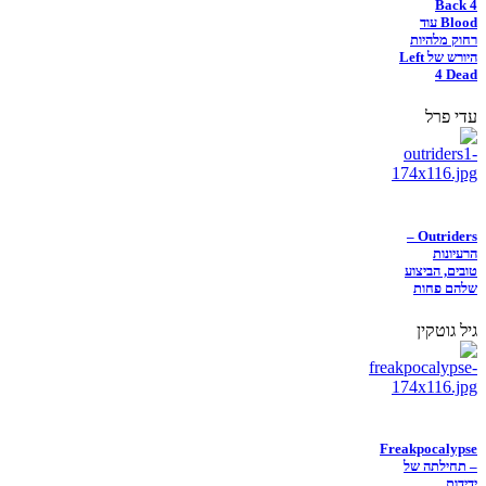
Back 4
Blood עוד
רחוק מלהיות
היורש של Left
4 Dead
עדי פרל
Outriders –
הרעיונות
טובים, הביצוע
שלהם פחות
גיל גוטקין
Freakpocalypse
– תחילתה של
ידידות