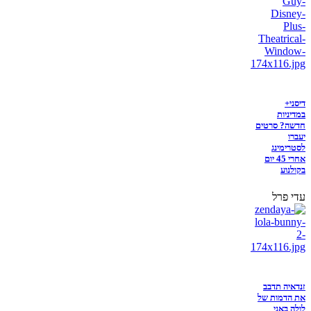
דיסני+
במדיניות
חדשה? סרטים
יעברו
לסטרימינג
אחרי 45 יום
בקולנוע
עדי פרל
זנדאיה תדבב
את הדמות של
לולה באני