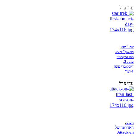
עדי פרל
יום "מגע
ראשון" הציג
את פיקארד
עונה 2,
דיסקוברי עונה
4 ועוד
עדי פרל
העונה
האחרונה של
Attack on