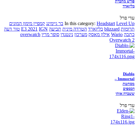
פורש מחברת
בליזארד
עדי פרל
Level Up
Headstart
In this category:
בר גיימינג
קמפיין מימון המונים
תרומות
blizzard
בליזארד
הטרדה מינית
תביעה
IGN
E3 2021
טור דעה
כתבה
Wario
אילון מאסק
מערכון
נינטנדו
סופר מריו
overwatch
Overwatch 2
Diablo
Immortal –
מסחטת
הכספים
ששברה אותי
עדי פרל