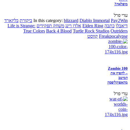
מופלאה?
עדי פרל
Pay2Win
Diablo Immortal
blizzard
In this category:
ביקורת
בליזארד
דיאבלו
כתבה
Elden Ring
אלדן רינג
משחק תפקידים
Life is Strange:
True Colors
Back 4 Blood
Turtle Rock Studios
Outriders
Freakpocalypse
קווסט
Zombie 100
– להפיק את
המיטב
מהאפוקליפסה
עדי פרל