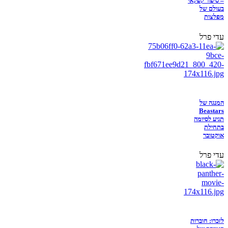
– סיפור קפקאי
בעולם של
מפלצות
עדי פרל
המנגה של
Beastars
תגיע לסיומה
בתחילת
אוקטובר
עדי פרל
לזכרו: חוברות