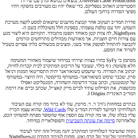
Universal Cable Productions,
נמצאים
במשא
ומתן
עם
שירות
הסטרימינג
האהוב
נטפליקס
,
כדי
שאלו
יהיו
גם
מעורבים
בהפקה
ויהיו
מפיצי
הסדרה
ברחבי
העולם
.
סדרת
המד״ב
תעקוב
אחר
קבוצת
מדענים
שיוצאים
למסע
לקצה
מערכת
השמש
,
יחד
עם
טלפת
עוצמתי
,
בספינת
חלל
משוכללת
בשם
ה
-
Nightflyers,
לה
צוות
קטן
מאוחד
וקפטן
מתבודד
.
תקוותם
היא
ליצור
מגע
עם
צורות
חיים
חוצניות
,
אך
מאורעות
מבהילים
מתרחשים
וגורמים
לקבוצה
להתחיל
לפקפק
אחד
בשני
,
ומציבים
מכשולים
בלתי
צפויים
בשביל
לשרוד
את
המסע
.
מסתמן כי
SyFy בחרו בצוות יצירתי במיוחד שיעמוד מאחורי המשימה
הלא פשוטה:
ג׳ף
בולר
,
שעובד
על
הריבוט
המתקרב
ל
בית
קברות
לחיות
,
יכתוב את הסדרה
.
מי
שישמש
כשואוראנר
יהיה
התסריטאי
המגוון
דניאל
סרון
,
שכבר
שימש
כשואוראנר
–
במשותף
ב
דקסטר
,
היה
היוצר
–
במשותף
של
קונסטנטין
,
וכתב
עבור
הרשימה
השחורה
,
המנטליסט
ואפילו
מכושפות
.
את
הפיילוט
עתיד
לביים
מייק
קאצ׳יל
,
שכתב
וביים
את
דרמת
המד״ב
האינדית
I Origins.
בנתיים
במחוזות
ג'ורג' ר. ר.
מרטין
,
עוד
לא
ברור
מה
קורה
עם
העיבוד
הטלוויזיוני
המיועד
לסדרת
המד״ב
שלו
Wild Cards
,
שהוא
עצמו
הכריז
עליו
בבלוג
שלו
,
או
מה
קורה
עם
הספין
אוף
שהסופר
מפתח
ל
משחקי
הכס
,
שלאחרונה
סיימה את עונתה השביעית
והפופולארית
במיוחד
.
נקווה
שהעיבוד
הטלוויזיוני
המתקרב
יהנה מגורל זהה יותר
לעיבוד
הטלוויזיוני
של
שיר
של
קרח
ואש
,
ופחות
לעיבוד
הקודם
ש
-Nightflyers