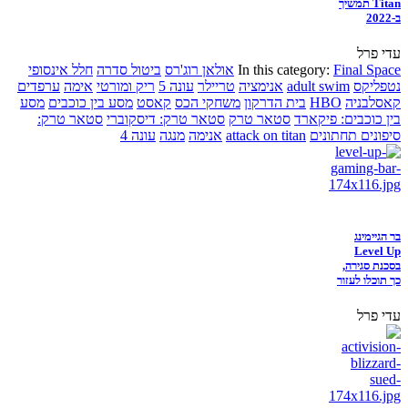
Titan תמשיך
ב-2022
עדי פרל
Final Space
In this category:
אולאן רוג'רס
ביטול סדרה
חלל אינסופי
נטפליקס
adult swim
אנימציה
טריילר
עונה 5
ריק ומורטי
אימה
ערפדים
קאסלבניה
HBO
בית הדרקון
משחקי הכס
קאסט
מסע בין כוכבים
מסע
בין כוכבים: פיקארד
סטאר טרק
סטאר טרק: דיסקוברי
סטאר טרק:
סיפונים תחתונים
attack on titan
אנימה
מנגה
עונה 4
בר הגיימינג
Level Up
בסכנת סגירה,
כך תוכלו לעזור
עדי פרל