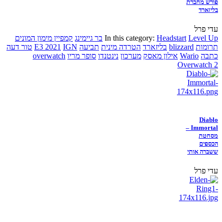
פורש מחברת
בליזארד
עדי פרל
Level Up
Headstart
In this category:
בר גיימינג
קמפיין מימון המונים
תרומות
blizzard
בליזארד
הטרדה מינית
תביעה
IGN
E3 2021
טור דעה
כתבה
Wario
אילון מאסק
מערכון
נינטנדו
סופר מריו
overwatch
Overwatch 2
Diablo
Immortal –
מסחטת
הכספים
ששברה אותי
עדי פרל