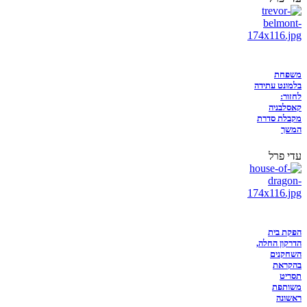
משפחת
בלמונט עתידה
לחזור:
קאסלבניה
מקבלת סדרת
המשך
עדי פרל
הפקת בית
הדרקון החלה,
השחקנים
בהקראת
תסריט
משותפת
ראשונה