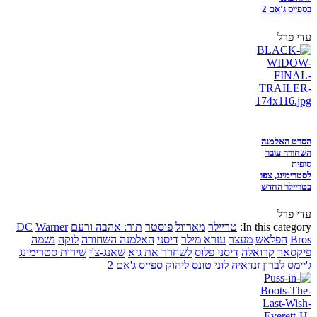
בספייס ג'אם 2
עדי פרל
הסרט האלמנה
השחורה עובר
סופית
לסטרימינג, צפו
בטריילר החדש
עדי פרל
In this category:
טריילר
מארוול
פוסטר
תור: אהבה ורעם
Warner
DC
Bros
הפלאש
מעצר
עזרא מילר
דיסני
האלמנה השחורה
לוקה
נשמה
פיקסאר
קרואלה
דיסני פלוס
לשחרר את גיא
שאנג-צ'י
שירות סטרימינג
ג'יימס לברון
זנדאיה
לוני טונס
ליהוק
ספייס ג'אם 2