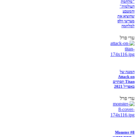
"מלחמת
העולמות"
והמטבע
שהוציא את
מעריצי וולס
למלחמה
עדי פרל
המנגה של
Attack on
Titan תסתיים
באפריל 2021
עדי פרל
Monster #8