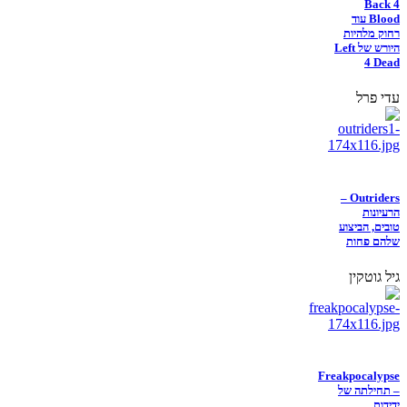
Back 4
Blood עוד
רחוק מלהיות
היורש של Left
4 Dead
עדי פרל
Outriders –
הרעיונות
טובים, הביצוע
שלהם פחות
גיל גוטקין
Freakpocalypse
– תחילתה של
ידידות