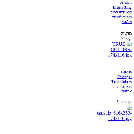
המשחק
Elden Ring
הוא מסע קסום
ואכזרי לחובבי
הז'אנר
מושיק
קלינמן
Life is
Strange:
True Colors
הוא יצירת
אומנות
עדי פרל