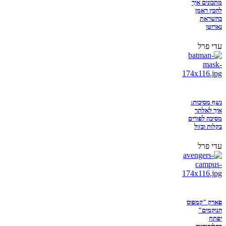
מתכונים איך
להכין ראמן
בהשראת
נארוטו
עדי פרל
נשף מסיכות:
איך לאלתר
מסיכה לפורים
בקלות ובזול
עדי פרל
פארק "קמפוס
הנוקמים"
יפתח