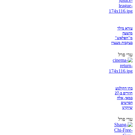
עזרא מילר
מושעה
מ"הפלאש"
בעקבות מעצרו
עדי פרל
בתי הקולנוע
חוזרים ב-27
במאי, אלה
הסרטים
שיוקרנו
עדי פרל