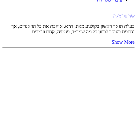
שני פרומקין
בעלת תואר ראשון בקולנוע מאונ׳ ת״א. אוהבת את כל הז׳אנרים, אך
נסחפת בעיקר לכיוון כל מה שמד״ב, פנטזיה, קסם וזומבים.
Show More