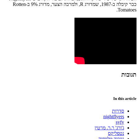
כבר
קיבלה
ב
-1987,
שמדורג
R,
ולמרבה הצער
,
מדורג
9%
ב
-Rotten
Tomatoes.
תגובות
In this article
סדרות
nightflyers
syfy
ג'ורג' ר.ר. מרטין
נטפליקס
עיבוד טלוויזיה