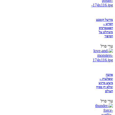
מורטל קומבט
הסרט –
הפאנסרביס
משתלט על
הסיפור
עדי פרל
אהבה
ומפלצות –
ביצוע מרגש
ומלא חן בסוף
העולם
עדי פרל