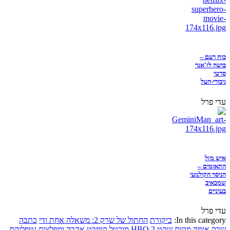
כוח רעם –
בושה לז'אנר
סרטי
גיבורי-העל
עדי פרל
איש מזל
התאומים –
הניסוי הקולנועי
שמכאיב
בעיניים
עדי פרל
In this category:
ביקורת
החתול של שרק 2: משאלה אחת ודי
כתבה
שרק
אימה
מקום שקט 2
HBO
מורטל קומבט
אהבה ומפלצות
נטפליקס