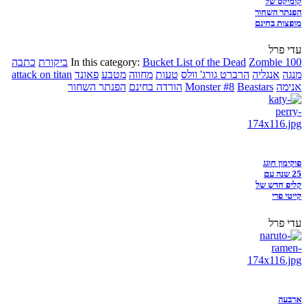
קומיקס של
הפנתר השחור
מופצות בחינם
עדי פרל
Zombie 100
Bucket List of the Dead
In this category:
ביקורת
כתבה
מנגה
אנגליה
הרברט גורג' וולס
טעות
מחווה
מטבע
פאונד
attack on titan
אנימה
Beastars
Monster #8
הורדה בחינם
הפנתר השחור
פוקימון חוגג
25 שנה עם
קליפ חדש של
קייטי פרי
עדי פרל
ארבעה