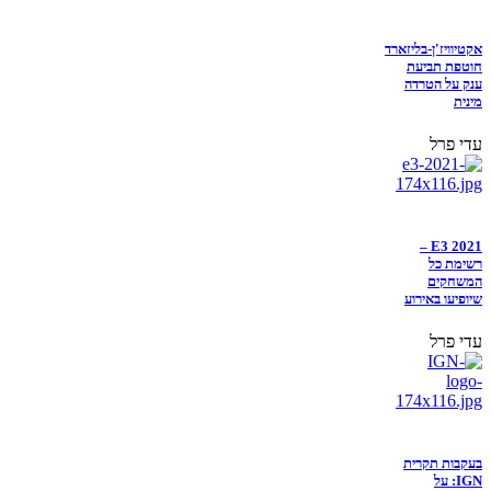
אקטיוויז'ן-בליזארד
חוטפת תביעת
ענק על הטרדה
מינית
עדי פרל
E3 2021 –
רשימת כל
המשחקים
שיופיעו באירוע
עדי פרל
בעקבות תקרית
IGN: על