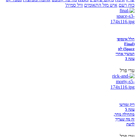
כוח רעם
איש מזל התאומים
וויל סמית'
חלל אינסופי
(Final
Space) לא
תמשיך אחרי
עונה 3
עדי פרל
ריק ומורטי
עונה 5
מתחילה מחר,
זה מה שצריך
לדעת
עדי פרל