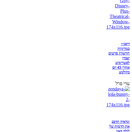
דיסני+
במדיניות
חדשה? סרטים
יעברו
לסטרימינג
אחרי 45 יום
בקולנוע
עדי פרל
זנדאיה תדבב
את הדמות של
לולה באני