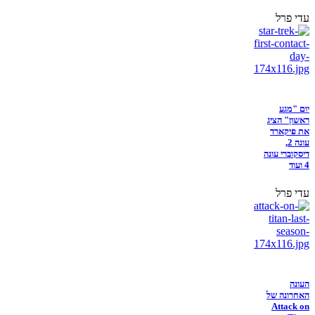
עדי פרל
יום "מגע
ראשון" הציג
את פיקארד
עונה 2,
דיסקוברי עונה
4 ועוד
עדי פרל
העונה
האחרונה של
Attack on