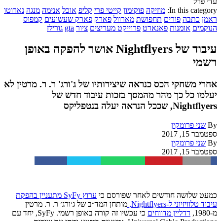
עדי פרל
In this category:
מוזיקה
פוקימון
קייטי פרי
קליפ
אוכל
אנימה
מנגה
נארוטו
ראמן
כתבה
פורים
תחפושת
מארוול
פארק
פארק שעשועים
קמפוס
הנוקמים
אומנות
פאנארט
פרוייקט מעריצים
ציור
gta
גורילז
עיבוד של Nightflyers אושר להפקה באופן
רשמי
אחרי משחקי הכס כנראה שיצירותיו של ג'ורג' ר. ר. מרטין לא
יעלמו כל כך מהר מהמסך בזכות עיבוד חדש של
Nightflyers, שככל הנראה יעלה בנטפליקס
By
שני פרומקין
ספטמבר 15, 2017
By
שני פרומקין
ספטמבר 15, 2017
Facebook
Twitter
WhatsApp
Pinterest
Email
כמעט
שלושה
חודשים
לאחר
שפורסם
כי
ערוץ
SyFy
מתעניין
בהפקת
עיבוד
טלוויזיוני
ל
-Nightflyers,
מותחן
המד״ב
של
ג׳ורג׳
ר
.
ר
.
מרטין
מ
-1980,
דדליין
מדווחים
כי
עכשיו
זה
קורה
באופן
רשמי
. SyFy,
יחד
עם