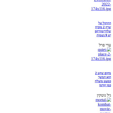
החתול של
שרק 2 מוכיח
שלדרימוורקס
יש 9 נשמות
עדי פרל
מקום שקט 2
הוא המשך
כמעט מוצלח
כמו קודמו
גיל גוטקין