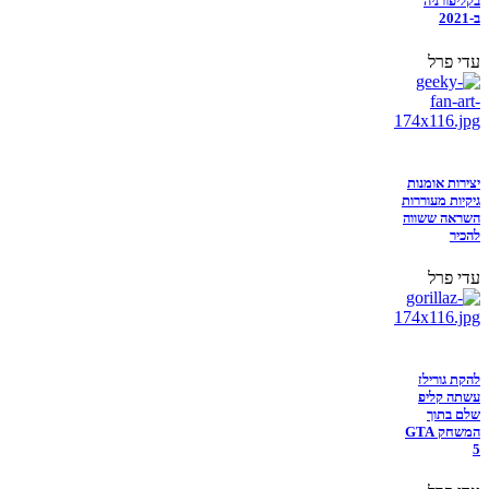
בקליפורניה
ב-2021
עדי פרל
יצירות אומנות
גיקיות מעוררות
השראה ששווה
להכיר
עדי פרל
להקת גורילז
עשתה קליפ
שלם בתוך
המשחק GTA
5