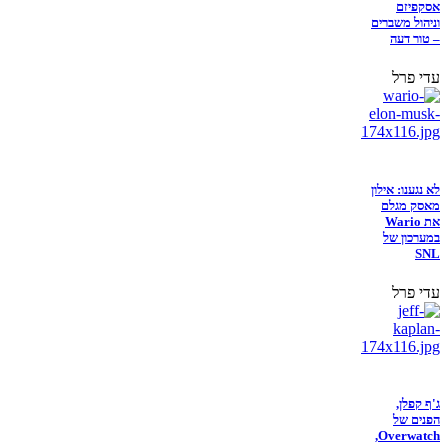
אסקפיזם
וניהול משברים
– טור דעה
עדי פרל
לא נגענו: אילון
מאסק מגלם
את Wario
במערכון של
SNL
עדי פרל
ג'ף קפלן,
הפנים של
Overwatch,