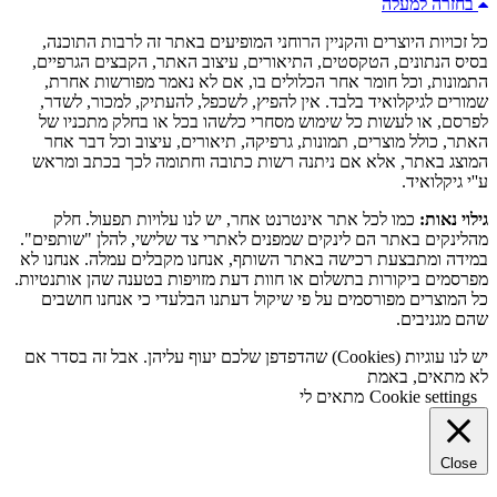
בחזרה למעלה
כל זכויות היוצרים והקניין הרוחני המופיעים באתר זה לרבות התוכנה,
בסיס הנתונים, הטקסטים, התיאורים, עיצוב האתר, הקבצים הגרפיים,
התמונות, וכל חומר אחר הכלולים בו, אם לא נאמר מפורשות אחרת,
שמורים לגיקלואיד בלבד. אין להפיץ, לשכפל, להעתיק, למכור, לשדר,
לפרסם, או לעשות כל שימוש מסחרי כלשהו בכל או בחלק מתכניו של
האתר, כולל מוצרים, תמונות, גרפיקה, תיאורים, עיצוב וכל דבר אחר
המוצג באתר, אלא אם ניתנה רשות כתובה וחתומה לכך בכתב ומראש
ע''י גיקלואיד.
גילוי נאות:
כמו לכל אתר אינטרנט אחר, יש לנו עלויות תפעול. חלק
מהלינקים באתר הם לינקים שמפנים לאתרי צד שלישי, להלן "שותפים".
במידה ומתבצעת רכישה באתר השותף, אנחנו מקבלים עמלה. אנחנו לא
מפרסמים ביקורות בתשלום או חוות דעת מזויפות בטענה שהן אותנטיות.
כל המוצרים מפורסמים על פי שיקול דעתנו הבלעדי כי אנחנו חושבים
שהם מגניבים.
יש לנו עוגיות (Cookies) שהדפדפן שלכם יעוף עליהן. אבל זה בסדר אם
לא מתאים, באמת
Cookie settings
מתאים לי
Close