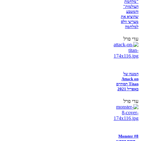
"מלחמת
העולמות"
והמטבע
שהוציא את
מעריצי וולס
למלחמה
עדי פרל
המנגה של
Attack on
Titan תסתיים
באפריל 2021
עדי פרל
Monster #8