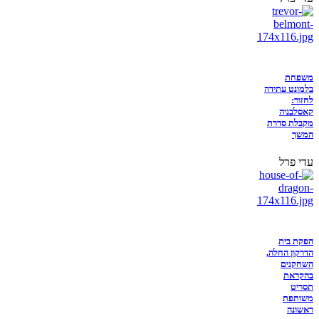
משפחת
בלמונט עתידה
לחזור:
קאסלבניה
מקבלת סדרת
המשך
עדי פרל
הפקת בית
הדרקון החלה,
השחקנים
בהקראת
תסריט
משותפת
ראשונה