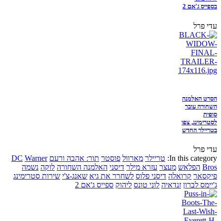
בספייס ג'אם 2
עדי פרל
הסרט האלמנה
השחורה עובר
סופית
לסטרימינג, צפו
בטריילר החדש
עדי פרל
In this category:
טריילר
מארוול
פוסטר
תור: אהבה ורעם
Warner
DC
Bros
הפלאש
מעצר
עזרא מילר
דיסני
האלמנה השחורה
לוקה
נשמה
פיקסאר
קרואלה
דיסני פלוס
לשחרר את גיא
שאנג-צ'י
שירות סטרימינג
ג'יימס לברון
זנדאיה
לוני טונס
ליהוק
ספייס ג'אם 2