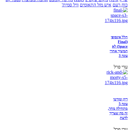
כוח רעם
איש מזל התאומים
וויל סמית'
חלל אינסופי
(Final
Space) לא
תמשיך אחרי
עונה 3
עדי פרל
ריק ומורטי
עונה 5
מתחילה מחר,
זה מה שצריך
לדעת
עדי פרל