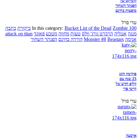
קומיקס של
הפנתר השחור
מופצות בחינם
עדי פרל
Zombie 100
Bucket List of the Dead
In this category:
ביקורת
כתבה
מנגה
אנגליה
הרברט גורג' וולס
טעות
מחווה
מטבע
פאונד
attack on titan
אנימה
Beastars
Monster #8
הורדה בחינם
הפנתר השחור
פוקימון חוגג
25 שנה עם
קליפ חדש של
קייטי פרי
עדי פרל
ארבעה