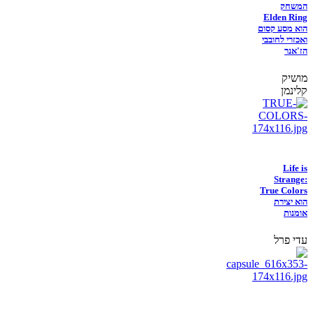
המשחק
Elden Ring
הוא מסע קסום
ואכזרי לחובבי
הז'אנר
מושיק
קלינמן
Life is
Strange:
True Colors
הוא יצירת
אומנות
עדי פרל