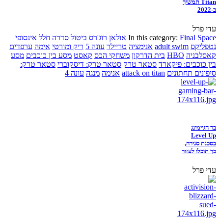
Titan תמשיך
ב-2022
עדי פרל
Final Space
In this category:
אולאן רוג'רס
ביטול סדרה
חלל אינסופי
נטפליקס
adult swim
אנימציה
טריילר
עונה 5
ריק ומורטי
אימה
ערפדים
קאסלבניה
HBO
בית הדרקון
משחקי הכס
קאסט
מסע בין כוכבים
מסע
בין כוכבים: פיקארד
סטאר טרק
סטאר טרק: דיסקוברי
סטאר טרק:
סיפונים תחתונים
attack on titan
אנימה
מנגה
עונה 4
בר הגיימינג
Level Up
בסכנת סגירה,
כך תוכלו לעזור
עדי פרל