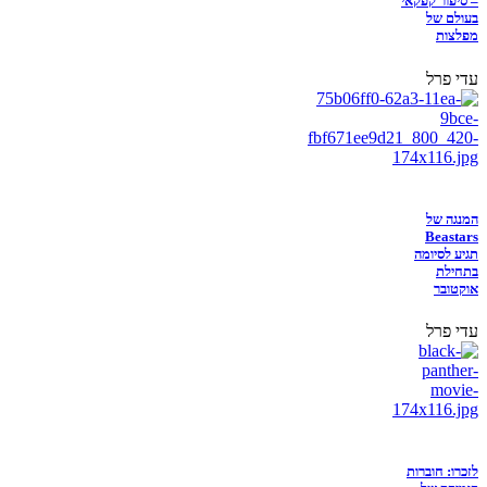
– סיפור קפקאי
בעולם של
מפלצות
עדי פרל
המנגה של
Beastars
תגיע לסיומה
בתחילת
אוקטובר
עדי פרל
לזכרו: חוברות