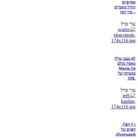
אסקפיזם
וניהול משברים
– טור דעה
עדי פרל
לא נגענו: אילון
מאסק מגלם
את Wario
במערכון של
SNL
עדי פרל
ג'ף קפלן,
הפנים של
Overwatch,