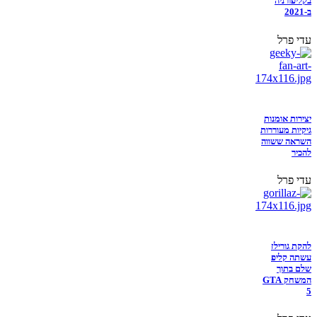
בקליפורניה
ב-2021
עדי פרל
יצירות אומנות
גיקיות מעוררות
השראה ששווה
להכיר
עדי פרל
להקת גורילז
עשתה קליפ
שלם בתוך
המשחק GTA
5