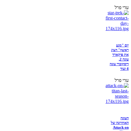
עדי פרל
יום "מגע
ראשון" הציג
את פיקארד
עונה 2,
דיסקוברי עונה
4 ועוד
עדי פרל
העונה
האחרונה של
Attack on