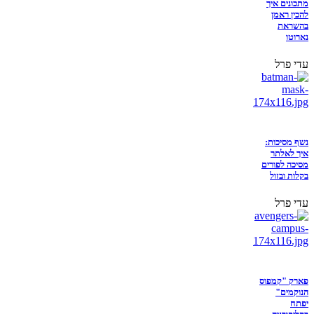
מתכונים איך
להכין ראמן
בהשראת
נארוטו
עדי פרל
נשף מסיכות:
איך לאלתר
מסיכה לפורים
בקלות ובזול
עדי פרל
פארק "קמפוס
הנוקמים"
יפתח