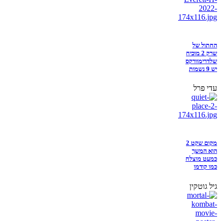
החתול של
שרק 2 מוכיח
שלדרימוורקס
יש 9 נשמות
עדי פרל
מקום שקט 2
הוא המשך
כמעט מוצלח
כמו קודמו
גיל גוטקין