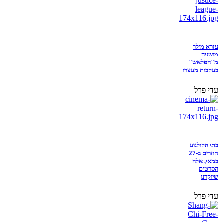
עזרא מילר
מושעה
מ"הפלאש"
בעקבות מעצרו
עדי פרל
בתי הקולנוע
חוזרים ב-27
במאי, אלה
הסרטים
שיוקרנו
עדי פרל