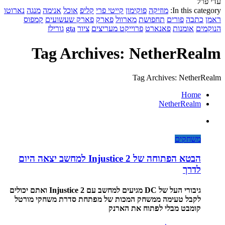
עדי פרל
In this category:
מוזיקה
פוקימון
קייטי פרי
קליפ
אוכל
אנימה
מנגה
נארוטו
ראמן
כתבה
פורים
תחפושת
מארוול
פארק
פארק שעשועים
קמפוס
הנוקמים
אומנות
פאנארט
פרוייקט מעריצים
ציור
gta
גורילז
Tag Archives: NetherRealm
Tag Archives: NetherRealm
Home
NetherRealm
משחקים
הבטא הפתוחה של Injustice 2 למחשב יצאה היום
לדרך
גיבורי העל של DC מגיעים למחשב עם Injustice 2 ואתם יכולים
לקבל טעימה ממשחק המכות של מפתחת סדרת משחקי מורטל
קומבט מבלי לפתוח את הארנק