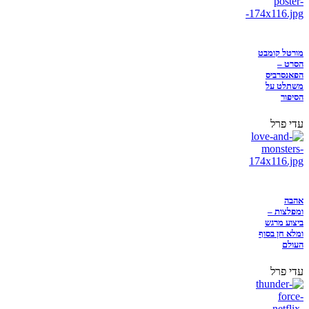
מורטל קומבט
הסרט –
הפאנסרביס
משתלט על
הסיפור
עדי פרל
אהבה
ומפלצות –
ביצוע מרגש
ומלא חן בסוף
העולם
עדי פרל