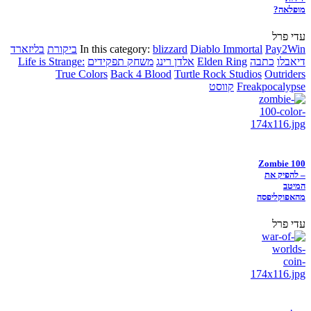
מופלאה?
עדי פרל
Pay2Win
Diablo Immortal
blizzard
In this category:
ביקורת
בליזארד
דיאבלו
כתבה
Elden Ring
אלדן רינג
משחק תפקידים
Life is Strange:
True Colors
Back 4 Blood
Turtle Rock Studios
Outriders
Freakpocalypse
קווסט
Zombie 100
– להפיק את
המיטב
מהאפוקליפסה
עדי פרל