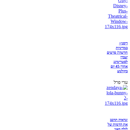
דיסני+
במדיניות
חדשה? סרטים
יעברו
לסטרימינג
אחרי 45 יום
בקולנוע
עדי פרל
זנדאיה תדבב
את הדמות של
לולה באני