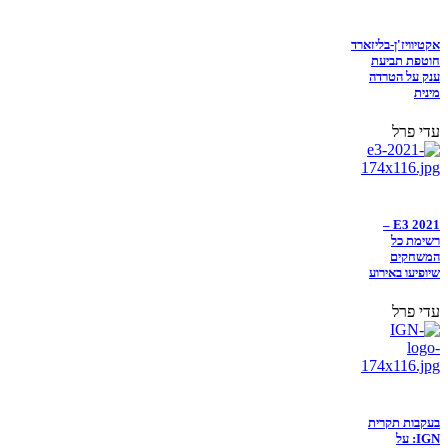
אקטיוויז'ן-בליזארד
חוטפת תביעת
ענק על הטרדה
מינית
עדי פרל
E3 2021 –
רשימת כל
המשחקים
שיופיעו באירוע
עדי פרל
בעקבות תקרית
IGN: על