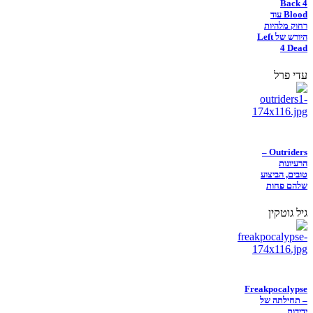
Back 4
Blood עוד
רחוק מלהיות
היורש של Left
4 Dead
עדי פרל
Outriders –
הרעיונות
טובים, הביצוע
שלהם פחות
גיל גוטקין
Freakpocalypse
– תחילתה של
ידידות