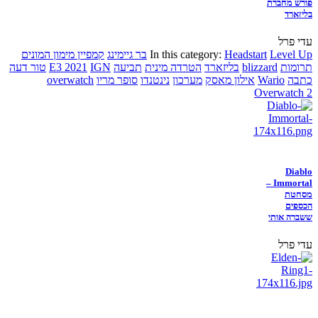
פורש מחברת
בליזארד
עדי פרל
Level Up
Headstart
In this category:
בר גיימינג
קמפיין מימון המונים
תרומות
blizzard
בליזארד
הטרדה מינית
תביעה
IGN
E3 2021
טור דעה
כתבה
Wario
אילון מאסק
מערכון
נינטנדו
סופר מריו
overwatch
Overwatch 2
Diablo
Immortal –
מסחטת
הכספים
ששברה אותי
עדי פרל