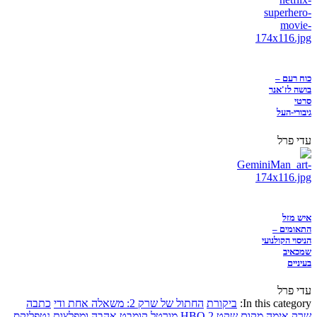
כוח רעם –
בושה לז'אנר
סרטי
גיבורי-העל
עדי פרל
איש מזל
התאומים –
הניסוי הקולנועי
שמכאיב
בעיניים
עדי פרל
In this category:
ביקורת
החתול של שרק 2: משאלה אחת ודי
כתבה
שרק
אימה
מקום שקט 2
HBO
מורטל קומבט
אהבה ומפלצות
נטפליקס