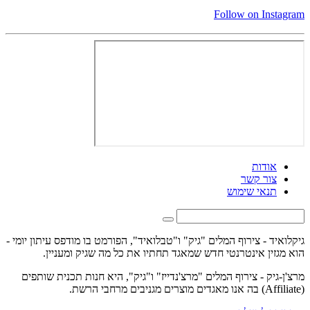
Follow on Instagram
אודות
צור קשר
תנאי שימוש
גיקלואיד - צירוף המלים "גיק" ו"טבלואיד", הפורמט בו מודפס עיתון יומי -
הוא מגזין אינטרנטי חדש שמאגד תחתיו את כל מה שגיק ומעניין.
מרצ'ן-גיק - צירוף המלים "מרצ'נדייז" ו"גיק", היא חנות תכנית שותפים
(Affiliate) בה אנו מאגדים מוצרים מגניבים מרחבי הרשת.