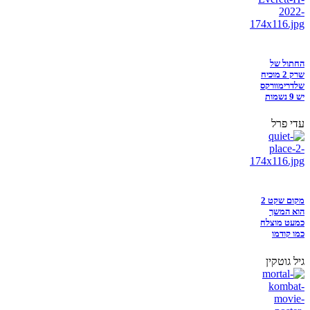
החתול של
שרק 2 מוכיח
שלדרימוורקס
יש 9 נשמות
עדי פרל
מקום שקט 2
הוא המשך
כמעט מוצלח
כמו קודמו
גיל גוטקין