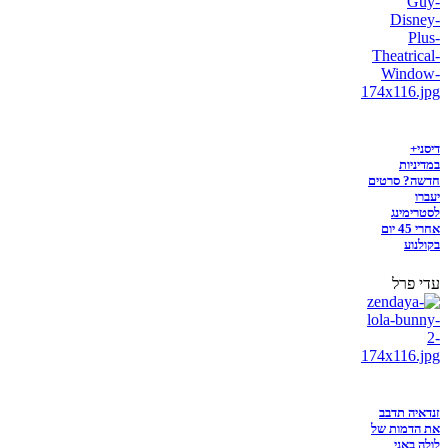
דיסני+
במדיניות
חדשה? סרטים
יעברו
לסטרימינג
אחרי 45 יום
בקולנוע
עדי פרל
זנדאיה תדבב
את הדמות של
לולה באני