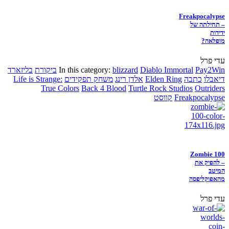
Freakpocalypse
– תחילתה של
ידידות
מופלאה?
עדי פרל
Pay2Win
Diablo Immortal
blizzard
In this category:
ביקורת
בליזארד
דיאבלו
כתבה
Elden Ring
אלדן רינג
משחק תפקידים
Life is Strange:
True Colors
Back 4 Blood
Turtle Rock Studios
Outriders
Freakpocalypse
קווסט
Zombie 100
– להפיק את
המיטב
מהאפוקליפסה
עדי פרל