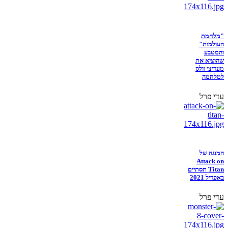
"מלחמת
העולמות"
והמטבע
שהוציא את
מעריצי וולס
למלחמה
עדי פרל
המנגה של
Attack on
Titan תסתיים
באפריל 2021
עדי פרל