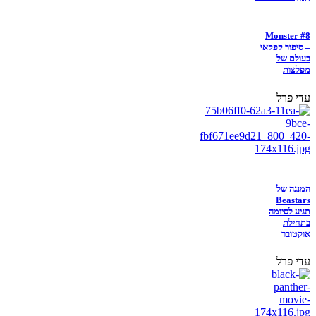
Monster #8
– סיפור קפקאי
בעולם של
מפלצות
עדי פרל
המנגה של
Beastars
תגיע לסיומה
בתחילת
אוקטובר
עדי פרל