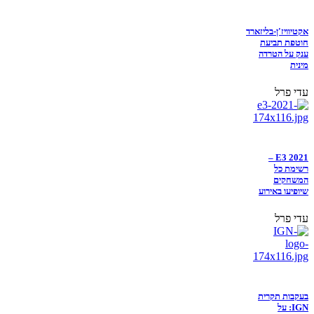
אקטיוויז'ן-בליזארד
חוטפת תביעת
ענק על הטרדה
מינית
עדי פרל
E3 2021 –
רשימת כל
המשחקים
שיופיעו באירוע
עדי פרל
בעקבות תקרית
IGN: על