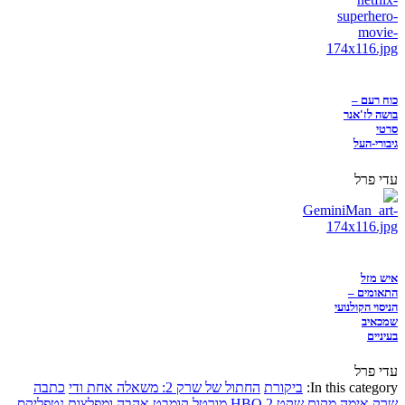
כוח רעם –
בושה לז'אנר
סרטי
גיבורי-העל
עדי פרל
איש מזל
התאומים –
הניסוי הקולנועי
שמכאיב
בעיניים
עדי פרל
In this category:
ביקורת
החתול של שרק 2: משאלה אחת ודי
כתבה
שרק
אימה
מקום שקט 2
HBO
מורטל קומבט
אהבה ומפלצות
נטפליקס