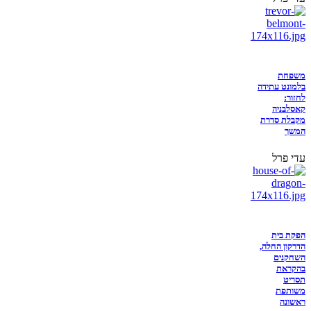
משפחת
בלמונט עתידה
לחזור:
קאסלבניה
מקבלת סדרת
המשך
עדי פרל
הפקת בית
הדרקון החלה,
השחקנים
בהקראת
תסריט
משותפת
ראשונה