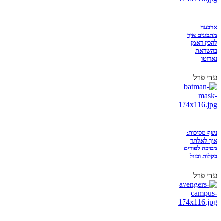
ארבעה
מתכונים איך
להכין ראמן
בהשראת
נארוטו
עדי פרל
נשף מסיכות:
איך לאלתר
מסיכה לפורים
בקלות ובזול
עדי פרל