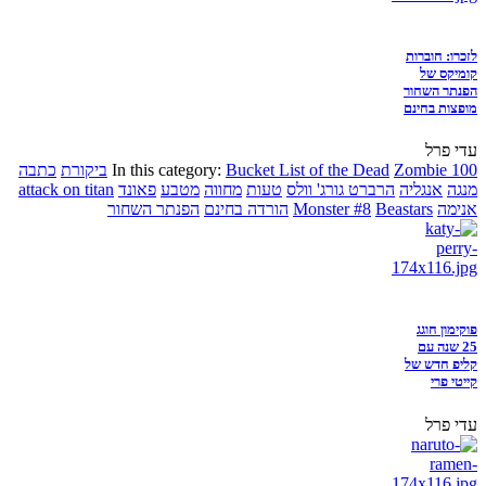
לזכרו: חוברות
קומיקס של
הפנתר השחור
מופצות בחינם
עדי פרל
Zombie 100
Bucket List of the Dead
In this category:
ביקורת
כתבה
מנגה
אנגליה
הרברט גורג' וולס
טעות
מחווה
מטבע
פאונד
attack on titan
אנימה
Beastars
Monster #8
הורדה בחינם
הפנתר השחור
פוקימון חוגג
25 שנה עם
קליפ חדש של
קייטי פרי
עדי פרל