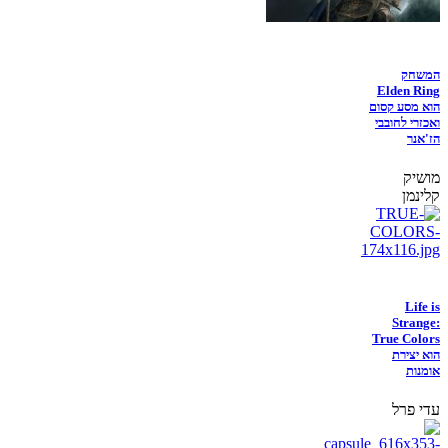
המשחק
Elden Ring
הוא מסע קסום
ואכזרי לחובבי
הז'אנר
מושיק
קלינמן
Life is
Strange:
True Colors
הוא יצירת
אומנות
עדי פרל