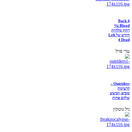
Back 4
Blood עוד
רחוק מלהיות
היורש של Left
4 Dead
עדי פרל
Outriders –
הרעיונות
טובים, הביצוע
שלהם פחות
גיל גוטקין