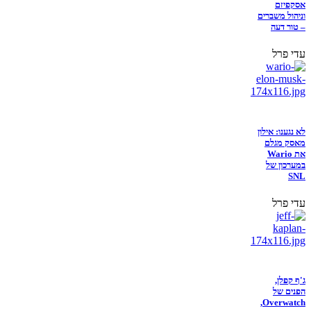
אסקפיזם
וניהול משברים
– טור דעה
עדי פרל
לא נגענו: אילון
מאסק מגלם
את Wario
במערכון של
SNL
עדי פרל
ג'ף קפלן,
הפנים של
Overwatch,