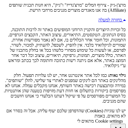
מרצ'ן-גיק - צירוף המלים "מרצ'נדייז" ו"גיק", היא חנות תכנית שותפים
(Affiliate) בה אנו מאגדים מוצרים מגניבים מרחבי הרשת.
בחזרה למעלה
כל זכויות היוצרים והקניין הרוחני המופיעים באתר זה לרבות התוכנה,
בסיס הנתונים, הטקסטים, התיאורים, עיצוב האתר, הקבצים הגרפיים,
התמונות, וכל חומר אחר הכלולים בו, אם לא נאמר מפורשות אחרת,
שמורים לגיקלואיד בלבד. אין להפיץ, לשכפל, להעתיק, למכור, לשדר,
לפרסם, או לעשות כל שימוש מסחרי כלשהו בכל או בחלק מתכניו של
האתר, כולל מוצרים, תמונות, גרפיקה, תיאורים, עיצוב וכל דבר אחר
המוצג באתר, אלא אם ניתנה רשות כתובה וחתומה לכך בכתב ומראש
ע''י גיקלואיד.
גילוי נאות:
כמו לכל אתר אינטרנט אחר, יש לנו עלויות תפעול. חלק
מהלינקים באתר הם לינקים שמפנים לאתרי צד שלישי, להלן "שותפים".
במידה ומתבצעת רכישה באתר השותף, אנחנו מקבלים עמלה. אנחנו לא
מפרסמים ביקורות בתשלום או חוות דעת מזויפות בטענה שהן אותנטיות.
כל המוצרים מפורסמים על פי שיקול דעתנו הבלעדי כי אנחנו חושבים
שהם מגניבים.
יש לנו עוגיות (Cookies) שהדפדפן שלכם יעוף עליהן. אבל זה בסדר אם
לא מתאים, באמת
Cookie settings
מתאים לי