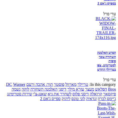
בספייס ג'אם 2
עדי פרל
הסרט האלמנה
השחורה עובר
סופית
לסטרימינג, צפו
בטריילר החדש
עדי פרל
In this category:
טריילר
מארוול
פוסטר
תור: אהבה ורעם
Warner
DC
Bros
הפלאש
מעצר
עזרא מילר
דיסני
האלמנה השחורה
לוקה
נשמה
פיקסאר
קרואלה
דיסני פלוס
לשחרר את גיא
שאנג-צ'י
שירות סטרימינג
ג'יימס לברון
זנדאיה
לוני טונס
ליהוק
ספייס ג'אם 2