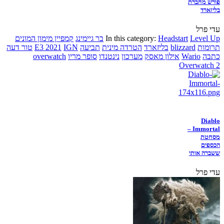
פורש מחברת
בליזארד
עדי פרל
Level Up
Headstart
In this category:
בר גיימינג
קמפיין מימון המונים
תרומות
blizzard
בליזארד
הטרדה מינית
תביעה
IGN
E3 2021
טור דעה
כתבה
Wario
אילון מאסק
מערכון
נינטנדו
סופר מריו
overwatch
Overwatch 2
Diablo
Immortal –
מסחטת
הכספים
ששברה אותי
עדי פרל