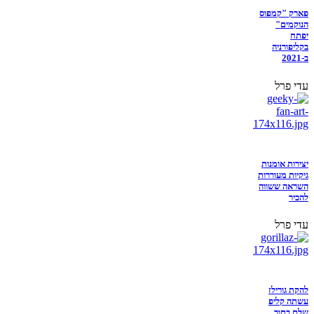
פארק "קמפוס
הנוקמים"
יפתח
בקליפורניה
ב-2021
עדי פרל
יצירות אומנות
גיקיות מעוררות
השראה ששווה
להכיר
עדי פרל
להקת גורילז
עשתה קליפ
שלם בתוך