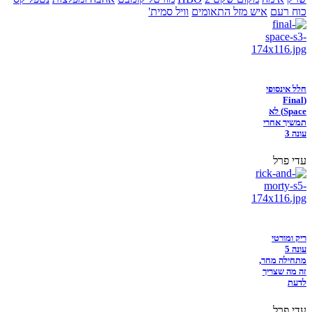
כוח רעם
איש מזל התאומים
וויל סמית'
חלל אינסופי
(Final
Space) לא
תמשיך אחרי
עונה 3
עדי פרל
ריק ומורטי
עונה 5
מתחילה מחר,
זה מה שצריך
לדעת
עדי פרל