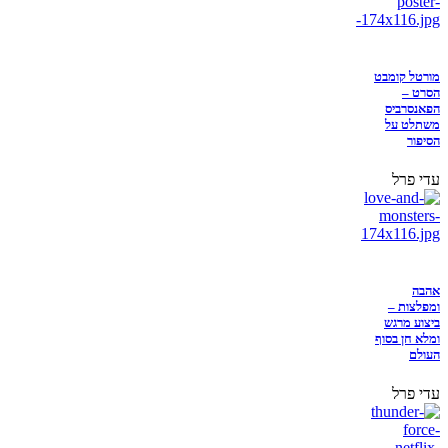
מורטל קומבט
הסרט –
הפאנסרביס
משתלט על
הסיפור
עדי פרל
אהבה
ומפלצות –
ביצוע מרגש
ומלא חן בסוף
העולם
עדי פרל