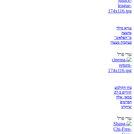
עזרא מילר
מושעה
מ"הפלאש"
בעקבות מעצרו
עדי פרל
בתי הקולנוע
חוזרים ב-27
במאי, אלה
הסרטים
שיוקרנו
עדי פרל