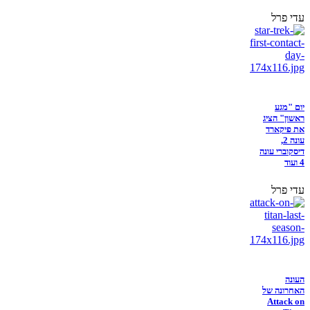
עדי פרל
יום "מגע
ראשון" הציג
את פיקארד
עונה 2,
דיסקוברי עונה
4 ועוד
עדי פרל
העונה
האחרונה של
Attack on