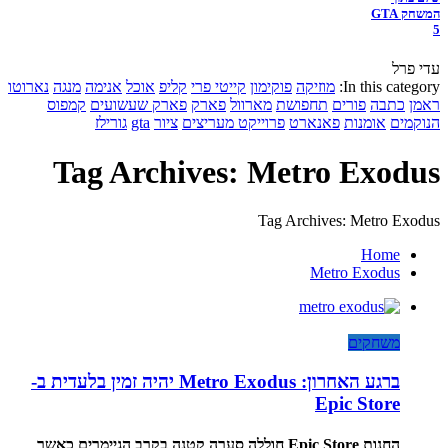
המשחק GTA
5
עדי פרל
In this category:
מוזיקה
פוקימון
קייטי פרי
קליפ
אוכל
אנימה
מנגה
נארוטו
ראמן
כתבה
פורים
תחפושת
מארוול
פארק
פארק שעשועים
קמפוס
הנוקמים
אומנות
פאנארט
פרוייקט מעריצים
ציור
gta
גורילז
Tag Archives: Metro Exodus
Tag Archives: Metro Exodus
Home
Metro Exodus
משחקים
ברגע האחרון: Metro Exodus יהיה זמין בלעדית ב-
Epic Store
החנות Epic Store חוללה סערה קטנה בקרב הגיימרים כאשר