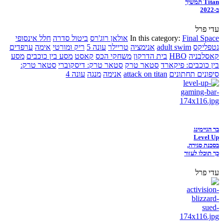
Titan תמשיך
ב-2022
עדי פרל
Final Space
In this category:
אולאן רוג'רס
ביטול סדרה
חלל אינסופי
נטפליקס
adult swim
אנימציה
טריילר
עונה 5
ריק ומורטי
אימה
ערפדים
קאסלבניה
HBO
בית הדרקון
משחקי הכס
קאסט
מסע בין כוכבים
מסע
בין כוכבים: פיקארד
סטאר טרק
סטאר טרק: דיסקוברי
סטאר טרק:
סיפונים תחתונים
attack on titan
אנימה
מנגה
עונה 4
בר הגיימינג
Level Up
בסכנת סגירה,
כך תוכלו לעזור
עדי פרל