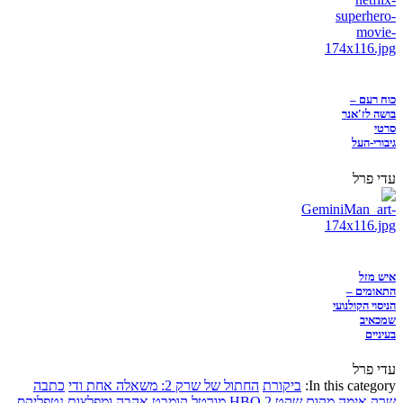
כוח רעם –
בושה לז'אנר
סרטי
גיבורי-העל
עדי פרל
איש מזל
התאומים –
הניסוי הקולנועי
שמכאיב
בעיניים
עדי פרל
In this category:
ביקורת
החתול של שרק 2: משאלה אחת ודי
כתבה
שרק
אימה
מקום שקט 2
HBO
מורטל קומבט
אהבה ומפלצות
נטפליקס