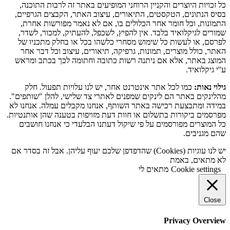
כל זכויות היוצרים והקניין הרוחני המופיעים באתר זה לרבות התוכנה,
בסיס הנתונים, הטקסטים, התיאורים, עיצוב האתר, הקבצים הגרפיים,
התמונות, וכל חומר אחר הכלולים בו, אם לא נאמר מפורשות אחרת,
שמורים לגיקלואיד בלבד. אין להפיץ, לשכפל, להעתיק, למכור, לשדר,
לפרסם, או לעשות כל שימוש מסחרי כלשהו בכל או בחלק מתכניו של
האתר, כולל מוצרים, תמונות, גרפיקה, תיאורים, עיצוב וכל דבר אחר
המוצג באתר, אלא אם ניתנה רשות כתובה וחתומה לכך בכתב ומראש
ע''י גיקלואיד.
גילוי נאות:
כמו לכל אתר אינטרנט אחר, יש לנו עלויות תפעול. חלק
מהלינקים באתר הם לינקים שמפנים לאתרי צד שלישי, להלן "שותפים".
במידה ומתבצעת רכישה באתר השותף, אנחנו מקבלים עמלה. אנחנו לא
מפרסמים ביקורות בתשלום או חוות דעת מזויפות בטענה שהן אותנטיות.
כל המוצרים מפורסמים על פי שיקול דעתנו הבלעדי כי אנחנו חושבים
שהם מגניבים.
יש לנו עוגיות (Cookies) שהדפדפן שלכם יעוף עליהן. אבל זה בסדר אם
לא מתאים, באמת
Cookie settings
מתאים לי
Close
Privacy Overview