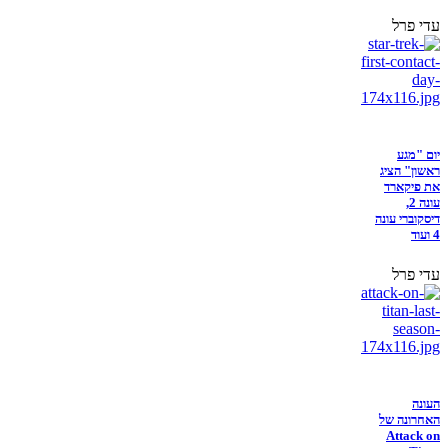
עדי פרל
יום "מגע
ראשון" הציג
את פיקארד
עונה 2,
דיסקוברי עונה
4 ועוד
עדי פרל
העונה
האחרונה של
Attack on