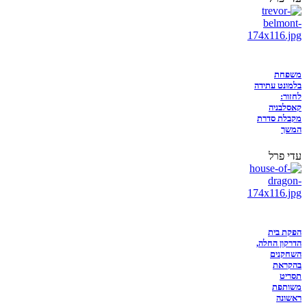
משפחת
בלמונט עתידה
לחזור:
קאסלבניה
מקבלת סדרת
המשך
עדי פרל
הפקת בית
הדרקון החלה,
השחקנים
בהקראת
תסריט
משותפת
ראשונה