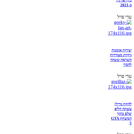
בקליפורניה
ב-2021
עדי פרל
יצירות אומנות
גיקיות מעוררות
השראה ששווה
להכיר
עדי פרל
להקת גורילז
עשתה קליפ
שלם בתוך
המשחק GTA
5