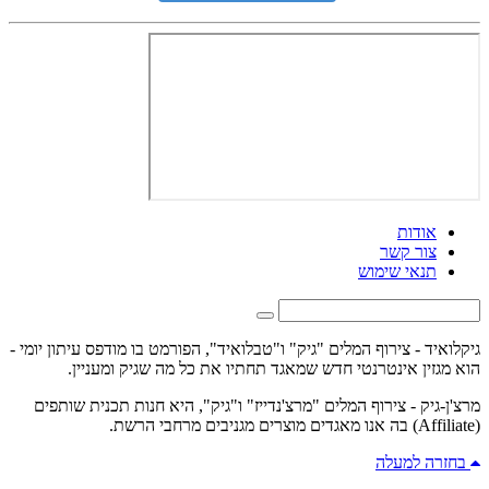
אודות
צור קשר
תנאי שימוש
גיקלואיד - צירוף המלים "גיק" ו"טבלואיד", הפורמט בו מודפס עיתון יומי -
הוא מגזין אינטרנטי חדש שמאגד תחתיו את כל מה שגיק ומעניין.
מרצ'ן-גיק - צירוף המלים "מרצ'נדייז" ו"גיק", היא חנות תכנית שותפים
(Affiliate) בה אנו מאגדים מוצרים מגניבים מרחבי הרשת.
בחזרה למעלה