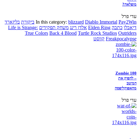
מופלאה?
עדי פרל
Pay2Win
Diablo Immortal
blizzard
In this category:
ביקורת
בליזארד
דיאבלו
כתבה
Elden Ring
אלדן רינג
משחק תפקידים
Life is Strange:
True Colors
Back 4 Blood
Turtle Rock Studios
Outriders
Freakpocalypse
קווסט
Zombie 100
– להפיק את
המיטב
מהאפוקליפסה
עדי פרל