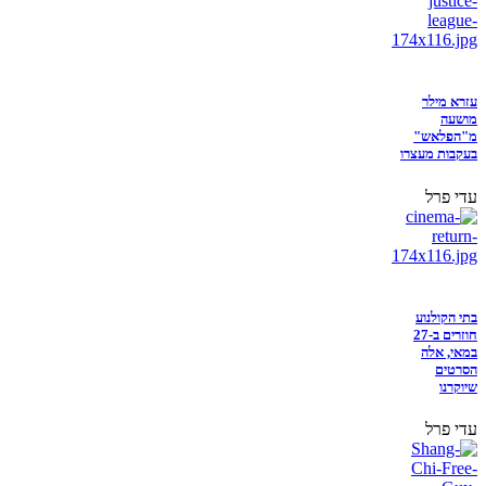
עזרא מילר
מושעה
מ"הפלאש"
בעקבות מעצרו
עדי פרל
בתי הקולנוע
חוזרים ב-27
במאי, אלה
הסרטים
שיוקרנו
עדי פרל