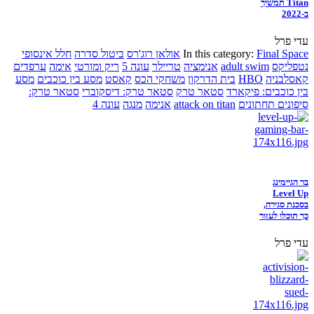
Titan תמשיך
ב-2022
עדי פרל
Final Space
In this category:
אולאן רוג'רס
ביטול סדרה
חלל אינסופי
נטפליקס
adult swim
אנימציה
טריילר
עונה 5
ריק ומורטי
אימה
ערפדים
קאסלבניה
HBO
בית הדרקון
משחקי הכס
קאסט
מסע בין כוכבים
מסע
בין כוכבים: פיקארד
סטאר טרק
סטאר טרק: דיסקוברי
סטאר טרק:
סיפונים תחתונים
attack on titan
אנימה
מנגה
עונה 4
בר הגיימינג
Level Up
בסכנת סגירה,
כך תוכלו לעזור
עדי פרל