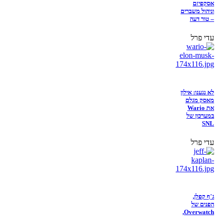
אסקפיזם
וניהול משברים
– טור דעה
עדי פרל
לא נגענו: אילון
מאסק מגלם
את Wario
במערכון של
SNL
עדי פרל
ג'ף קפלן,
הפנים של
Overwatch,