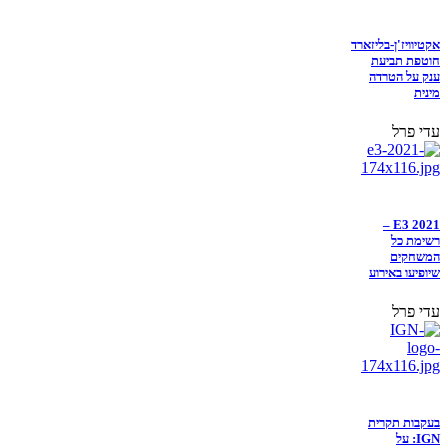
אקטיוויז'ן-בליזארד
חוטפת תביעת
ענק על הטרדה
מינית
עדי פרל
E3 2021 –
רשימת כל
המשחקים
שיופיעו באירוע
עדי פרל
בעקבות תקרית
IGN: על