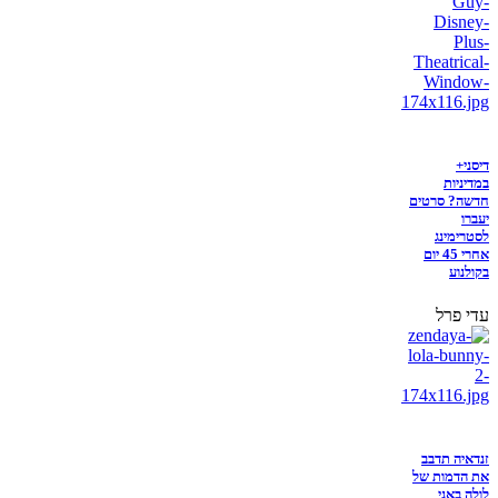
דיסני+
במדיניות
חדשה? סרטים
יעברו
לסטרימינג
אחרי 45 יום
בקולנוע
עדי פרל
זנדאיה תדבב
את הדמות של
לולה באני