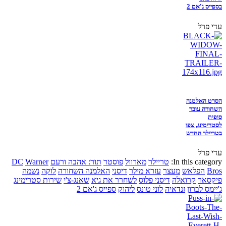
בספייס ג'אם 2
עדי פרל
הסרט האלמנה
השחורה עובר
סופית
לסטרימינג, צפו
בטריילר החדש
עדי פרל
In this category:
טריילר
מארוול
פוסטר
תור: אהבה ורעם
Warner
DC
Bros
הפלאש
מעצר
עזרא מילר
דיסני
האלמנה השחורה
לוקה
נשמה
פיקסאר
קרואלה
דיסני פלוס
לשחרר את גיא
שאנג-צ'י
שירות סטרימינג
ג'יימס לברון
זנדאיה
לוני טונס
ליהוק
ספייס ג'אם 2