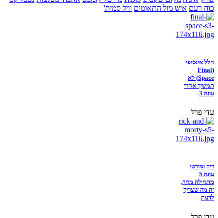
כוח רעם
איש מזל התאומים
וויל סמית'
חלל אינסופי
(Final
Space) לא
תמשיך אחרי
עונה 3
עדי פרל
ריק ומורטי
עונה 5
מתחילה מחר,
זה מה שצריך
לדעת
עדי פרל