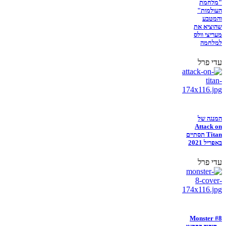
"מלחמת
העולמות"
והמטבע
שהוציא את
מעריצי וולס
למלחמה
עדי פרל
המנגה של
Attack on
Titan תסתיים
באפריל 2021
עדי פרל
Monster #8