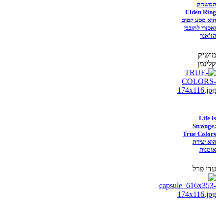
המשחק
Elden Ring
הוא מסע קסום
ואכזרי לחובבי
הז'אנר
מושיק
קלינמן
Life is
Strange:
True Colors
הוא יצירת
אומנות
עדי פרל