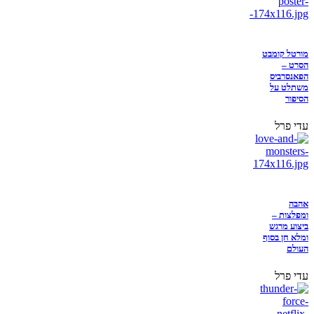
מורטל קומבט
הסרט –
הפאנסרביס
משתלט על
הסיפור
עדי פרל
אהבה
ומפלצות –
ביצוע מרגש
ומלא חן בסוף
העולם
עדי פרל