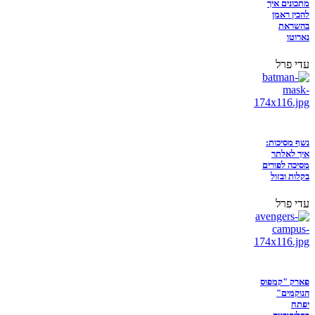
מתכונים איך
להכין ראמן
בהשראת
נארוטו
עדי פרל
נשף מסיכות:
איך לאלתר
מסיכה לפורים
בקלות ובזול
עדי פרל
פארק "קמפוס
הנוקמים"
יפתח