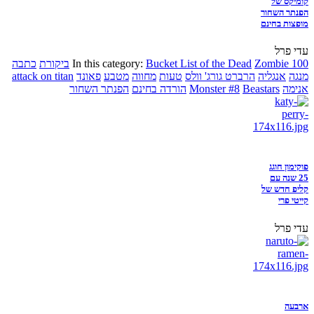
קומיקס של
הפנתר השחור
מופצות בחינם
עדי פרל
Zombie 100
Bucket List of the Dead
In this category:
ביקורת
כתבה
מנגה
אנגליה
הרברט גורג' וולס
טעות
מחווה
מטבע
פאונד
attack on titan
אנימה
Beastars
Monster #8
הורדה בחינם
הפנתר השחור
פוקימון חוגג
25 שנה עם
קליפ חדש של
קייטי פרי
עדי פרל
ארבעה