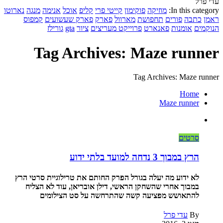
עדי פרל
In this category:
מוזיקה
פוקימון
קייטי פרי
קליפ
אוכל
אנימה
מנגה
נארוטו
ראמן
כתבה
פורים
תחפושת
מארוול
פארק
פארק שעשועים
קמפוס
הנוקמים
אומנות
פאנארט
פרוייקט מעריצים
ציור
gta
גורילז
Tag Archives: Maze runner
Tag Archives: Maze runner
Home
Maze runner
סרטים
הרץ במבוך 3 נדחה למועד בלתי ידוע
לא ידוע מה יעלה בגורל הפרק החותם את טרילוגיית סרטי הרץ
במבוך אחרי שהשחקן הראשי, דילן אובריאן, עוד לא הצליח
להתאושש מפציעה קשה שהתרחשה על סט הצילומים
By
עדי פרל