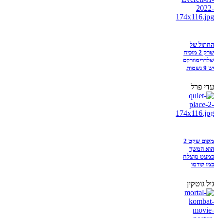
החתול של
שרק 2 מוכיח
שלדרימוורקס
יש 9 נשמות
עדי פרל
מקום שקט 2
הוא המשך
כמעט מוצלח
כמו קודמו
גיל גוטקין