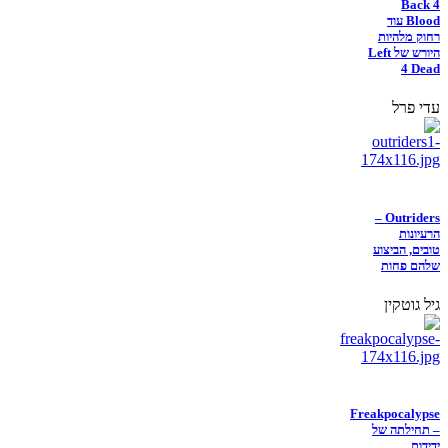
Back 4
Blood עוד
רחוק מלהיות
היורש של Left
4 Dead
עדי פרל
Outriders –
הרעיונות
טובים, הביצוע
שלהם פחות
גיל גוטקין
Freakpocalypse
– תחילתה של
ידידות