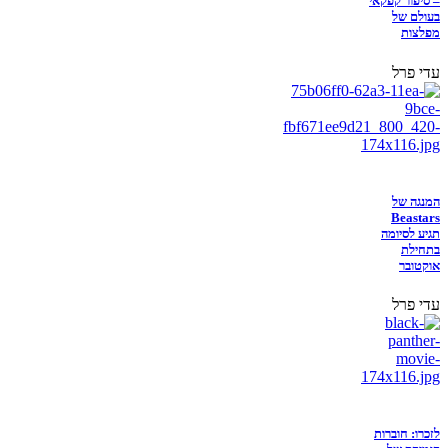
– סיפור קפקאי
בעולם של
מפלצות
עדי פרל
המנגה של
Beastars
תגיע לסיומה
בתחילת
אוקטובר
עדי פרל
לזכרו: חוברות