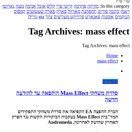
עדי פרל
In this category:
מוזיקה
פוקימון
קייטי פרי
קליפ
אוכל
אנימה
מנגה
נארוטו
ראמן
כתבה
פורים
תחפושת
מארוול
פארק
פארק שעשועים
קמפוס
הנוקמים
אומנות
פאנארט
פרוייקט מעריצים
ציור
gta
גורילז
Tag Archives: mass effect
Tag Archives: mass effect
Home
mass effect
משחקים
סדרת משחקי Mass Effect הוקפאה עד להודעה
חדשה
חברת ההפצה EA הקפיאה את סדרת משחקי התפקידים
המד"בית Mass Effect בעקבות הביקורות הקשות נגד הפרק
האחרון שהושק לאחרונה, Andromeda