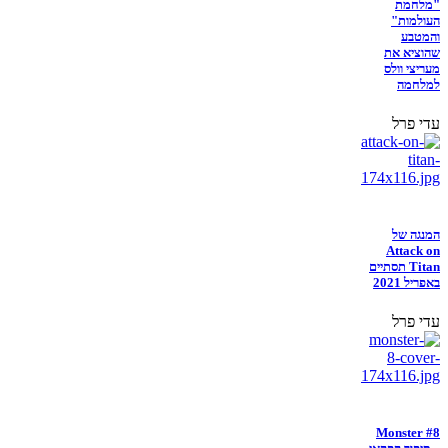
"מלחמת
העולמות"
והמטבע
שהוציא את
מעריצי וולס
למלחמה
עדי פרל
המנגה של
Attack on
Titan תסתיים
באפריל 2021
עדי פרל
Monster #8