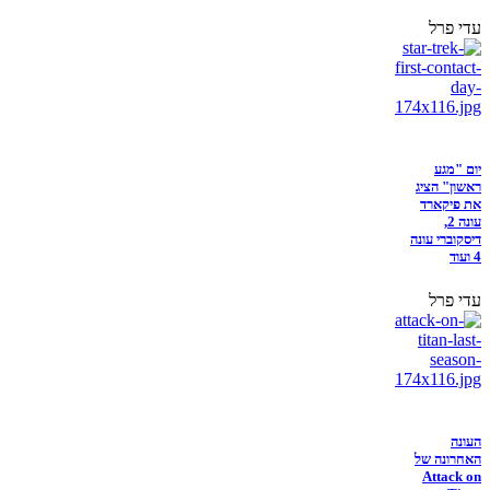
עדי פרל
יום "מגע
ראשון" הציג
את פיקארד
עונה 2,
דיסקוברי עונה
4 ועוד
עדי פרל
העונה
האחרונה של
Attack on