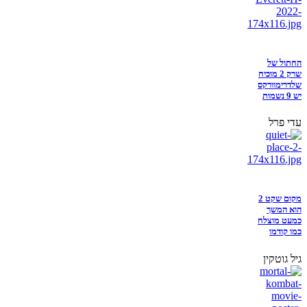
החתול של
שרק 2 מוכיח
שלדרימוורקס
יש 9 נשמות
עדי פרל
מקום שקט 2
הוא המשך
כמעט מוצלח
כמו קודמו
גיל גוטקין