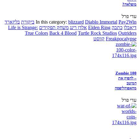
מופלאה?
עדי פרל
Pay2Win
Diablo Immortal
blizzard
In this category:
ביקורת
בליזארד
דיאבלו
כתבה
Elden Ring
אלדן רינג
משחק תפקידים
Life is Strange:
True Colors
Back 4 Blood
Turtle Rock Studios
Outriders
Freakpocalypse
קווסט
Zombie 100
– להפיק את
המיטב
מהאפוקליפסה
עדי פרל