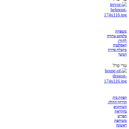
משפחת
בלמונט עתידה
לחזור:
קאסלבניה
מקבלת סדרת
המשך
עדי פרל
הפקת בית
הדרקון החלה,
השחקנים
בהקראת
תסריט
משותפת
ראשונה