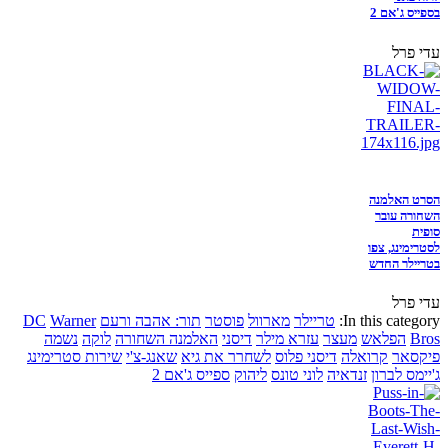
בספייס ג'אם 2
עדי פרל
הסרט האלמנה
השחורה עובר
סופית
לסטרימינג, צפו
בטריילר החדש
עדי פרל
In this category:
טריילר
מארוול
פוסטר
תור: אהבה ורעם
Warner
DC
Bros
הפלאש
מעצר
עזרא מילר
דיסני
האלמנה השחורה
לוקה
נשמה
פיקסאר
קרואלה
דיסני פלוס
לשחרר את גיא
שאנג-צ'י
שירות סטרימינג
ג'יימס לברון
זנדאיה
לוני טונס
ליהוק
ספייס ג'אם 2