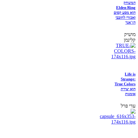
המשחק
Elden Ring
הוא מסע קסום
ואכזרי לחובבי
הז'אנר
מושיק
קלינמן
Life is
Strange:
True Colors
הוא יצירת
אומנות
עדי פרל