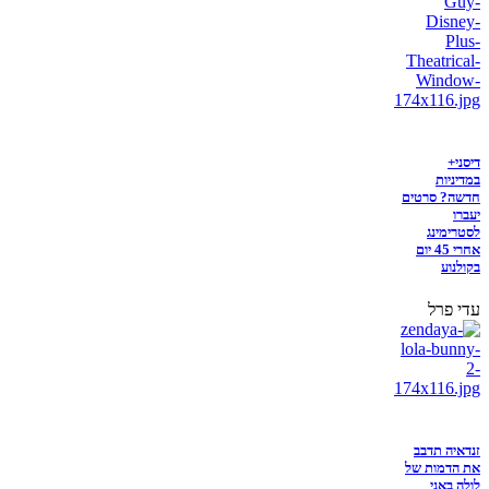
דיסני+
במדיניות
חדשה? סרטים
יעברו
לסטרימינג
אחרי 45 יום
בקולנוע
עדי פרל
זנדאיה תדבב
את הדמות של
לולה באני