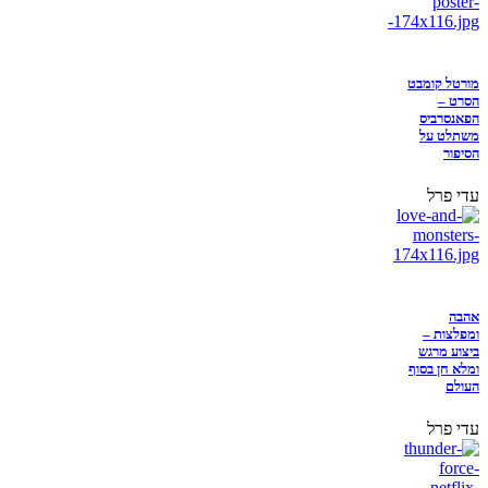
מורטל קומבט
הסרט –
הפאנסרביס
משתלט על
הסיפור
עדי פרל
אהבה
ומפלצות –
ביצוע מרגש
ומלא חן בסוף
העולם
עדי פרל