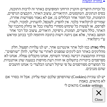
בחזרה למעלה
כל זכויות היוצרים והקניין הרוחני המופיעים באתר זה לרבות התוכנה,
בסיס הנתונים, הטקסטים, התיאורים, עיצוב האתר, הקבצים הגרפיים,
התמונות, וכל חומר אחר הכלולים בו, אם לא נאמר מפורשות אחרת,
שמורים לגיקלואיד בלבד. אין להפיץ, לשכפל, להעתיק, למכור, לשדר,
לפרסם, או לעשות כל שימוש מסחרי כלשהו בכל או בחלק מתכניו של
האתר, כולל מוצרים, תמונות, גרפיקה, תיאורים, עיצוב וכל דבר אחר
המוצג באתר, אלא אם ניתנה רשות כתובה וחתומה לכך בכתב ומראש
ע''י גיקלואיד.
גילוי נאות:
כמו לכל אתר אינטרנט אחר, יש לנו עלויות תפעול. חלק
מהלינקים באתר הם לינקים שמפנים לאתרי צד שלישי, להלן "שותפים".
במידה ומתבצעת רכישה באתר השותף, אנחנו מקבלים עמלה. אנחנו לא
מפרסמים ביקורות בתשלום או חוות דעת מזויפות בטענה שהן אותנטיות.
כל המוצרים מפורסמים על פי שיקול דעתנו הבלעדי כי אנחנו חושבים
שהם מגניבים.
יש לנו עוגיות (Cookies) שהדפדפן שלכם יעוף עליהן. אבל זה בסדר אם
לא מתאים, באמת
Cookie settings
מתאים לי
Close