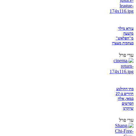
עזרא מילר
מושעה
מ"הפלאש"
בעקבות מעצרו
עדי פרל
בתי הקולנוע
חוזרים ב-27
במאי, אלה
הסרטים
שיוקרנו
עדי פרל