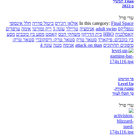
Titan תמשיך
ב-2022
עדי פרל
Final Space
In this category:
אולאן רוג'רס
ביטול סדרה
חלל אינסופי
נטפליקס
adult swim
אנימציה
טריילר
עונה 5
ריק ומורטי
אימה
ערפדים
קאסלבניה
HBO
בית הדרקון
משחקי הכס
קאסט
מסע בין כוכבים
מסע
בין כוכבים: פיקארד
סטאר טרק
סטאר טרק: דיסקוברי
סטאר טרק:
סיפונים תחתונים
attack on titan
אנימה
מנגה
עונה 4
בר הגיימינג
Level Up
בסכנת סגירה,
כך תוכלו לעזור
עדי פרל