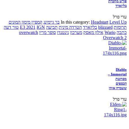
פורש מחברת
בליזארד
עדי פרל
Level Up
Headstart
In this category:
בר גיימינג
קמפיין מימון המונים
תרומות
blizzard
בליזארד
הטרדה מינית
תביעה
IGN
E3 2021
טור דעה
כתבה
Wario
אילון מאסק
מערכון
נינטנדו
סופר מריו
overwatch
Overwatch 2
Diablo
Immortal –
מסחטת
הכספים
ששברה אותי
עדי פרל