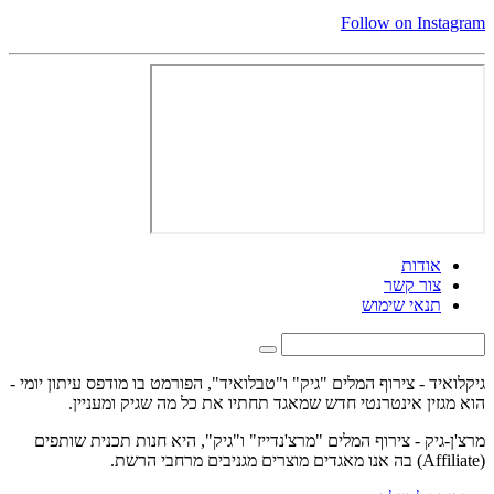
Follow on Instagram
אודות
צור קשר
תנאי שימוש
גיקלואיד - צירוף המלים "גיק" ו"טבלואיד", הפורמט בו מודפס עיתון יומי -
הוא מגזין אינטרנטי חדש שמאגד תחתיו את כל מה שגיק ומעניין.
מרצ'ן-גיק - צירוף המלים "מרצ'נדייז" ו"גיק", היא חנות תכנית שותפים
(Affiliate) בה אנו מאגדים מוצרים מגניבים מרחבי הרשת.