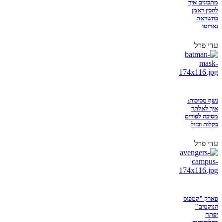
מתכונים איך
להכין ראמן
בהשראת
נארוטו
עדי פרל
נשף מסיכות:
איך לאלתר
מסיכה לפורים
בקלות ובזול
עדי פרל
פארק "קמפוס
הנוקמים"
יפתח