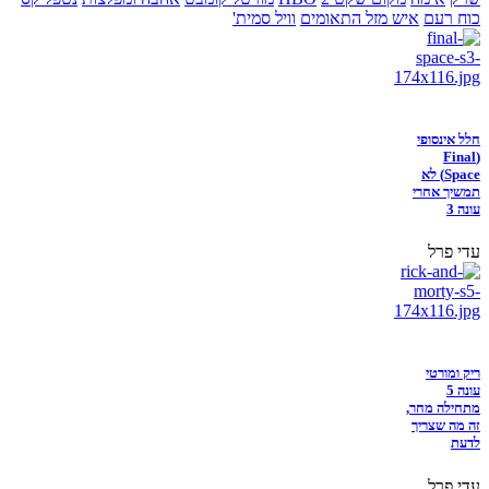
כוח רעם
איש מזל התאומים
וויל סמית'
חלל אינסופי
(Final
Space) לא
תמשיך אחרי
עונה 3
עדי פרל
ריק ומורטי
עונה 5
מתחילה מחר,
זה מה שצריך
לדעת
עדי פרל