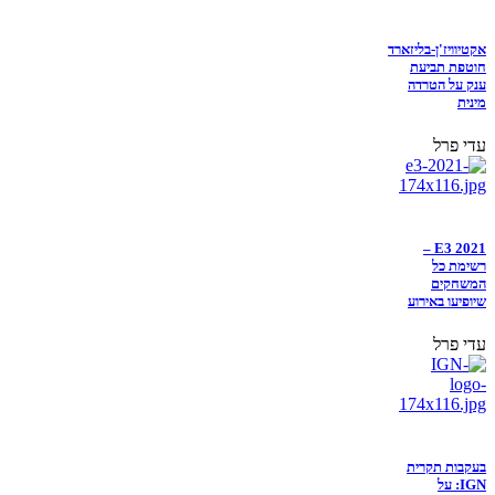
אקטיוויז'ן-בליזארד
חוטפת תביעת
ענק על הטרדה
מינית
עדי פרל
E3 2021 –
רשימת כל
המשחקים
שיופיעו באירוע
עדי פרל
בעקבות תקרית
IGN: על