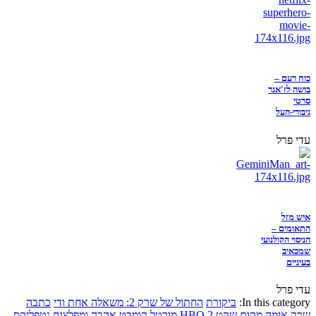
כוח רעם –
בושה לז'אנר
סרטי
גיבורי-העל
עדי פרל
איש מזל
התאומים –
הניסוי הקולנועי
שמכאיב
בעיניים
עדי פרל
In this category:
ביקורת
החתול של שרק 2: משאלה אחת ודי
כתבה
שרק
אימה
מקום שקט 2
HBO
מורטל קומבט
אהבה ומפלצות
נטפליקס