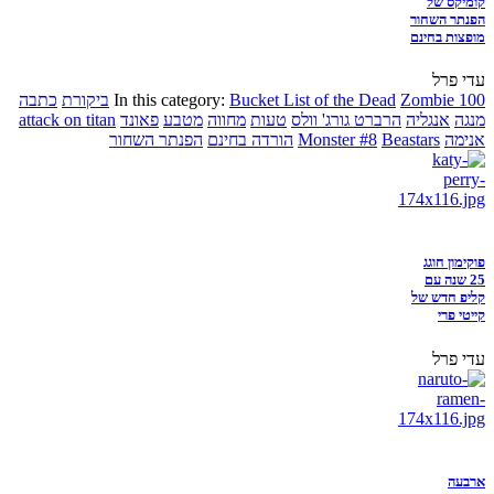
קומיקס של
הפנתר השחור
מופצות בחינם
עדי פרל
Zombie 100
Bucket List of the Dead
In this category:
ביקורת
כתבה
מנגה
אנגליה
הרברט גורג' וולס
טעות
מחווה
מטבע
פאונד
attack on titan
אנימה
Beastars
Monster #8
הורדה בחינם
הפנתר השחור
פוקימון חוגג
25 שנה עם
קליפ חדש של
קייטי פרי
עדי פרל
ארבעה