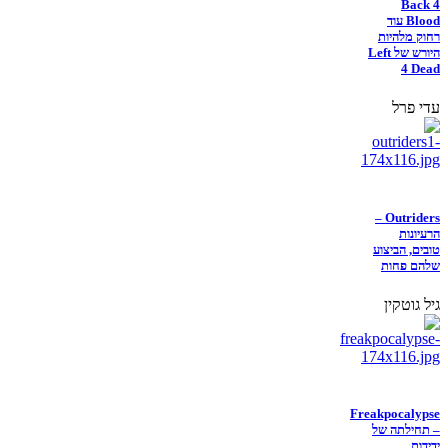
Back 4
Blood עוד
רחוק מלהיות
היורש של Left
4 Dead
עדי פרל
Outriders –
הרעיונות
טובים, הביצוע
שלהם פחות
גיל גוטקין
Freakpocalypse
– תחילתה של
ידידות