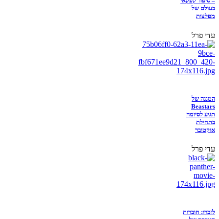
– סיפור קפקאי
בעולם של
מפלצות
עדי פרל
המנגה של
Beastars
תגיע לסיומה
בתחילת
אוקטובר
עדי פרל
לזכרו: חוברות