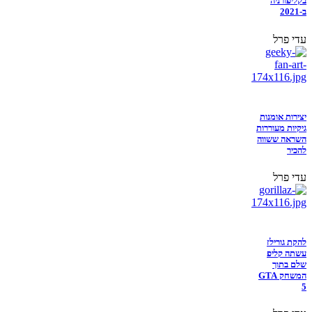
בקליפורניה
ב-2021
עדי פרל
יצירות אומנות
גיקיות מעוררות
השראה ששווה
להכיר
עדי פרל
להקת גורילז
עשתה קליפ
שלם בתוך
המשחק GTA
5