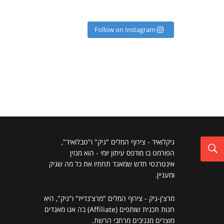
Follow on Instagram
גיקלואיד - צירוף המלים "גיק" ו"טבלואיד",
הפורמט בו מודפס עיתון יומי - הוא מגזין
אינטרנטי חדש שמאגד תחתיו את כל מה שגיק
ומעניין.
מרצ'ן-גיק - צירוף המלים "מרצ'נדייז" ו"גיק", היא
חנות תכנית שותפים (Affiliate) בה אנו מאגדים
מוצרים מגניבים מרחבי הרשת.