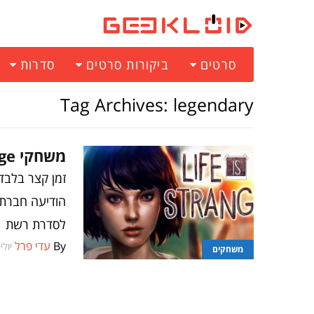
סרטים
ביקורות סרטים
סדרות
Tag Archives: legendary
משחקי Life is Strange יהפכו לסדרת רשת
לסדרת רשת
By
עדי פרל
יולי 28, 16
משחקים