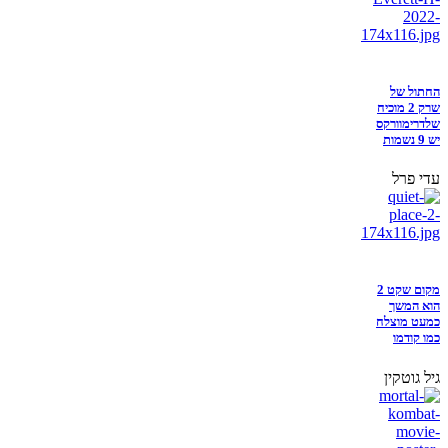
החתול של
שרק 2 מוכיח
שלדרימוורקס
יש 9 נשמות
עדי פרל
מקום שקט 2
הוא המשך
כמעט מוצלח
כמו קודמו
גיל גוטקין