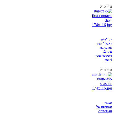
עדי פרל
יום "מגע
ראשון" הציג
את פיקארד
עונה 2,
דיסקוברי עונה
4 ועוד
עדי פרל
העונה
האחרונה של
Attack on