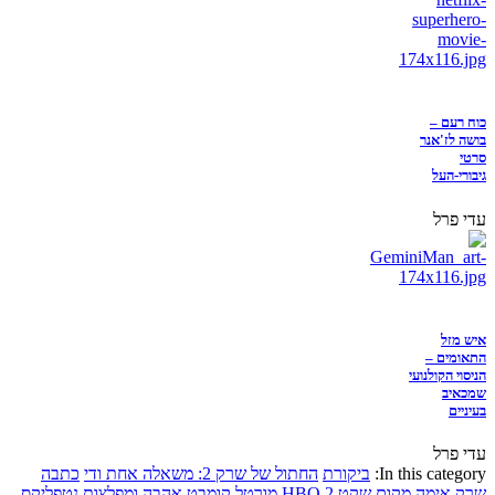
כוח רעם –
בושה לז'אנר
סרטי
גיבורי-העל
עדי פרל
איש מזל
התאומים –
הניסוי הקולנועי
שמכאיב
בעיניים
עדי פרל
In this category:
ביקורת
החתול של שרק 2: משאלה אחת ודי
כתבה
שרק
אימה
מקום שקט 2
HBO
מורטל קומבט
אהבה ומפלצות
נטפליקס