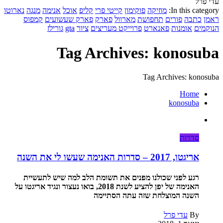
עדי פרל
In this category:
מוזיקה
פוקימון
קייטי פרי
קליפ
אוכל
אנימה
מנגה
נארוטו
ראמן
כתבה
פורים
תחפושת
מארוול
פארק
פארק שעשועים
קמפוס
הנוקמים
אומנות
פאנארט
פרוייקט מעריצים
ציור
gta
גורילז
Tag Archives: konosuba
Tag Archives: konosuba
Home
konosuba
סדרות
אריגטו, 2017 – סדרות האנימה שעשו לי את השנה
רגע לפני שכולנו מפנים את תשומת הלב למה שיש לתעשיית
האנימה של יפן להציע לשנת 2018, בואו נעצור ונגיד אריגטו על
השנה המוצלחת שזה עתה הסתיימה
By
עדי פרל