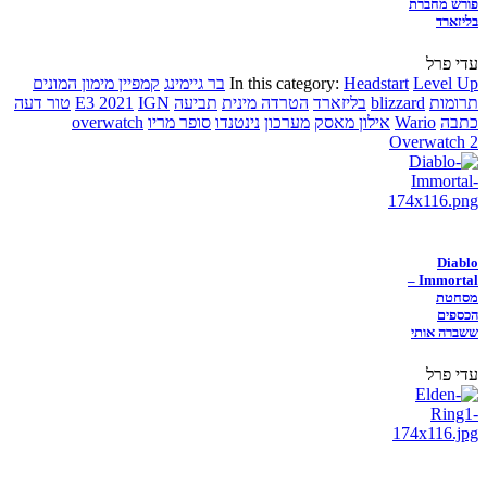
פורש מחברת
בליזארד
עדי פרל
Level Up
Headstart
In this category:
בר גיימינג
קמפיין מימון המונים
תרומות
blizzard
בליזארד
הטרדה מינית
תביעה
IGN
E3 2021
טור דעה
כתבה
Wario
אילון מאסק
מערכון
נינטנדו
סופר מריו
overwatch
Overwatch 2
Diablo
Immortal –
מסחטת
הכספים
ששברה אותי
עדי פרל