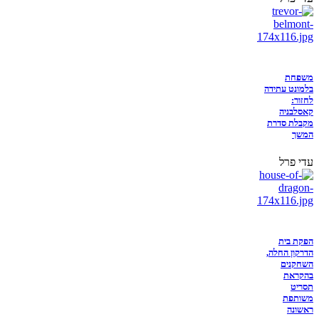
משפחת
בלמונט עתידה
לחזור:
קאסלבניה
מקבלת סדרת
המשך
עדי פרל
הפקת בית
הדרקון החלה,
השחקנים
בהקראת
תסריט
משותפת
ראשונה