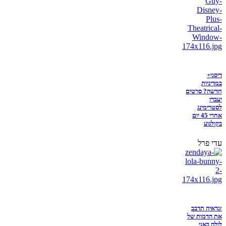
דיסני+
במדיניות
חדשה? סרטים
יעברו
לסטרימינג
אחרי 45 יום
בקולנוע
עדי פרל
זנדאיה תדבב
את הדמות של
לולה באני