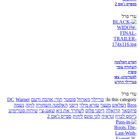
בספייס ג'אם 2
עדי פרל
הסרט האלמנה
השחורה עובר
סופית
לסטרימינג, צפו
בטריילר החדש
עדי פרל
In this category:
טריילר
מארוול
פוסטר
תור: אהבה ורעם
Warner
DC
Bros
הפלאש
מעצר
עזרא מילר
דיסני
האלמנה השחורה
לוקה
נשמה
פיקסאר
קרואלה
דיסני פלוס
לשחרר את גיא
שאנג-צ'י
שירות סטרימינג
ג'יימס לברון
זנדאיה
לוני טונס
ליהוק
ספייס ג'אם 2