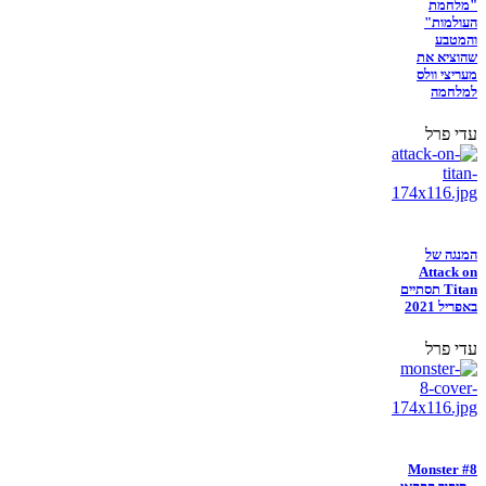
"מלחמת
העולמות"
והמטבע
שהוציא את
מעריצי וולס
למלחמה
עדי פרל
המנגה של
Attack on
Titan תסתיים
באפריל 2021
עדי פרל
Monster #8