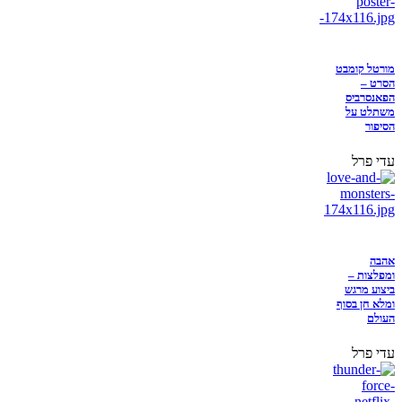
מורטל קומבט
הסרט –
הפאנסרביס
משתלט על
הסיפור
עדי פרל
אהבה
ומפלצות –
ביצוע מרגש
ומלא חן בסוף
העולם
עדי פרל