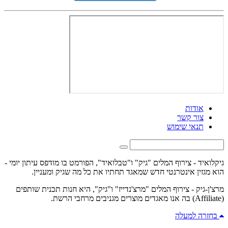
אודות
צור קשר
תנאי שימוש
גיקלואיד - צירוף המלים "גיק" ו"טבלואיד", הפורמט בו מודפס עיתון יומי -
הוא מגזין אינטרנטי חדש שמאגד תחתיו את כל מה שגיק ומעניין.
מרצ'ן-גיק - צירוף המלים "מרצ'נדייז" ו"גיק", היא חנות תכנית שותפים
(Affiliate) בה אנו מאגדים מוצרים מגניבים מרחבי הרשת.
בחזרה למעלה