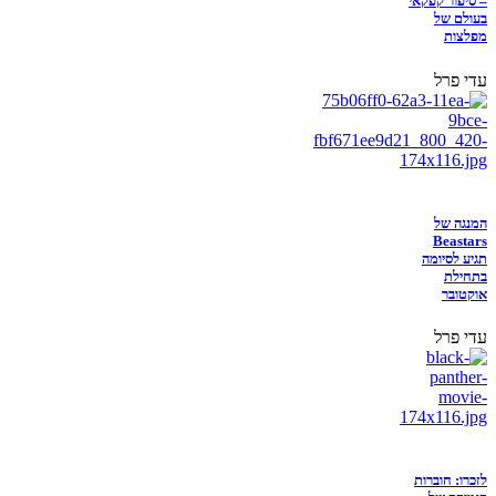
– סיפור קפקאי
בעולם של
מפלצות
עדי פרל
המנגה של
Beastars
תגיע לסיומה
בתחילת
אוקטובר
עדי פרל
לזכרו: חוברות