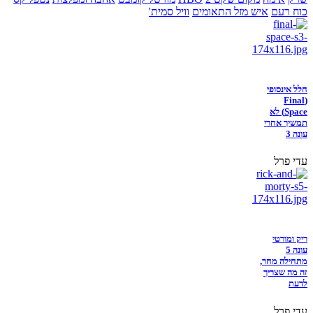
כוח רעם
איש מזל התאומים
וויל סמית'
חלל אינסופי
(Final
Space) לא
תמשיך אחרי
עונה 3
עדי פרל
ריק ומורטי
עונה 5
מתחילה מחר,
זה מה שצריך
לדעת
עדי פרל