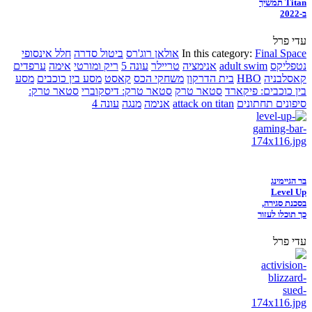
Titan תמשיך
ב-2022
עדי פרל
Final Space
In this category:
אולאן רוג'רס
ביטול סדרה
חלל אינסופי
נטפליקס
adult swim
אנימציה
טריילר
עונה 5
ריק ומורטי
אימה
ערפדים
קאסלבניה
HBO
בית הדרקון
משחקי הכס
קאסט
מסע בין כוכבים
מסע
בין כוכבים: פיקארד
סטאר טרק
סטאר טרק: דיסקוברי
סטאר טרק:
סיפונים תחתונים
attack on titan
אנימה
מנגה
עונה 4
בר הגיימינג
Level Up
בסכנת סגירה,
כך תוכלו לעזור
עדי פרל