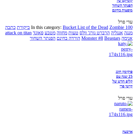
קומיקס של
הפנתר השחור
מופצות בחינם
עדי פרל
Zombie 100
Bucket List of the Dead
In this category:
ביקורת
כתבה
מנגה
אנגליה
הרברט גורג' וולס
טעות
מחווה
מטבע
פאונד
attack on titan
אנימה
Beastars
Monster #8
הורדה בחינם
הפנתר השחור
פוקימון חוגג
25 שנה עם
קליפ חדש של
קייטי פרי
עדי פרל
ארבעה