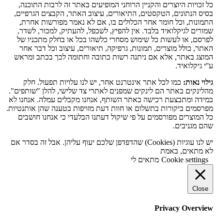
כל זכויות היוצרים והקניין הרוחני המופיעים באתר זה לרבות התוכנה,
בסיס הנתונים, הטקסטים, התיאורים, עיצוב האתר, הקבצים הגרפיים,
התמונות, וכל חומר אחר הכלולים בו, אם לא נאמר מפורשות אחרת,
שמורים לגיקלואיד בלבד. אין להפיץ, לשכפל, להעתיק, למכור, לשדר,
לפרסם, או לעשות כל שימוש מסחרי כלשהו בכל או בחלק מתכניו של
האתר, כולל מוצרים, תמונות, גרפיקה, תיאורים, עיצוב וכל דבר אחר
המוצג באתר, אלא אם ניתנה רשות כתובה וחתומה לכך בכתב ומראש
ע''י גיקלואיד.
גילוי נאות:
כמו לכל אתר אינטרנט אחר, יש לנו עלויות תפעול. חלק
מהלינקים באתר הם לינקים שמפנים לאתרי צד שלישי, להלן "שותפים".
במידה ומתבצעת רכישה באתר השותף, אנחנו מקבלים עמלה. אנחנו לא
מפרסמים ביקורות בתשלום או חוות דעת מזויפות בטענה שהן אותנטיות.
כל המוצרים מפורסמים על פי שיקול דעתנו הבלעדי כי אנחנו חושבים
שהם מגניבים.
יש לנו עוגיות (Cookies) שהדפדפן שלכם יעוף עליהן. אבל זה בסדר אם
לא מתאים, באמת
Cookie settings
מתאים לי
Close
Privacy Overview