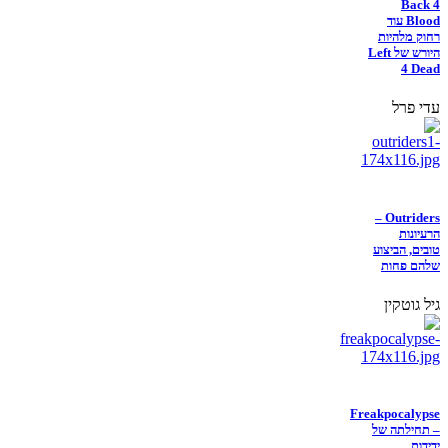
Back 4
Blood עוד
רחוק מלהיות
היורש של Left
4 Dead
עדי פרל
Outriders –
הרעיונות
טובים, הביצוע
שלהם פחות
גיל גוטקין
Freakpocalypse
– תחילתה של
ידידות