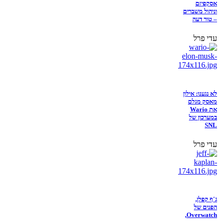
אסקפיזם
וניהול משברים
– טור דעה
עדי פרל
לא נגענו: אילון
מאסק מגלם
את Wario
במערכון של
SNL
עדי פרל
ג'ף קפלן,
הפנים של
Overwatch,