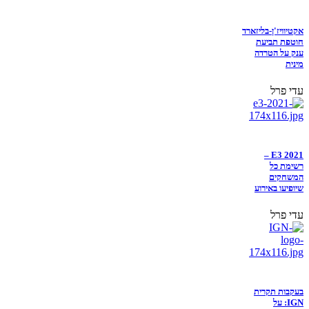
אקטיוויז'ן-בליזארד
חוטפת תביעת
ענק על הטרדה
מינית
עדי פרל
E3 2021 –
רשימת כל
המשחקים
שיופיעו באירוע
עדי פרל
בעקבות תקרית
IGN: על