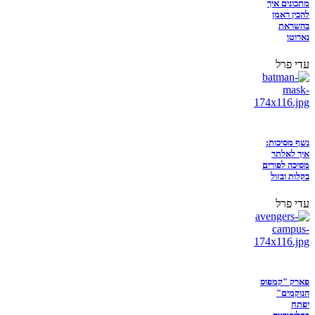
מתכונים איך
להכין ראמן
בהשראת
נארוטו
עדי פרל
נשף מסיכות:
איך לאלתר
מסיכה לפורים
בקלות ובזול
עדי פרל
פארק "קמפוס
הנוקמים"
יפתח