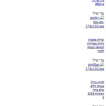
בקליפורניה
ב-2021
עדי פרל
יצירות אומנות
גיקיות מעוררות
השראה ששווה
להכיר
עדי פרל
להקת גורילז
עשתה קליפ
שלם בתוך
המשחק GTA
5