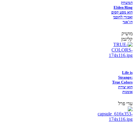
המשחק
Elden Ring
הוא מסע קסום
ואכזרי לחובבי
הז'אנר
מושיק
קלינמן
Life is
Strange:
True Colors
הוא יצירת
אומנות
עדי פרל