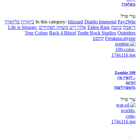
מופלאה?
עדי פרל
Pay2Win
Diablo Immortal
blizzard
In this category:
ביקורת
בליזארד
דיאבלו
כתבה
Elden Ring
אלדן רינג
משחק תפקידים
Life is Strange:
True Colors
Back 4 Blood
Turtle Rock Studios
Outriders
Freakpocalypse
קווסט
Zombie 100
– להפיק את
המיטב
מהאפוקליפסה
עדי פרל