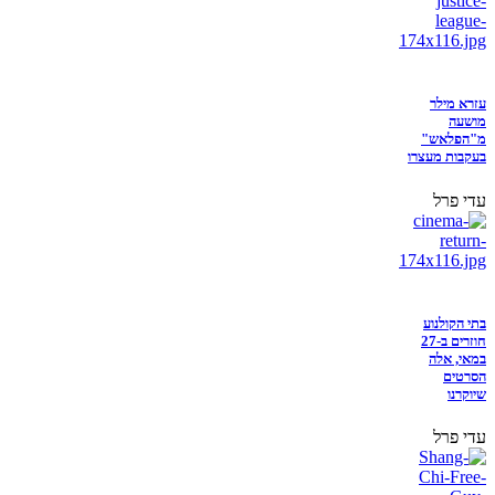
עזרא מילר
מושעה
מ"הפלאש"
בעקבות מעצרו
עדי פרל
בתי הקולנוע
חוזרים ב-27
במאי, אלה
הסרטים
שיוקרנו
עדי פרל