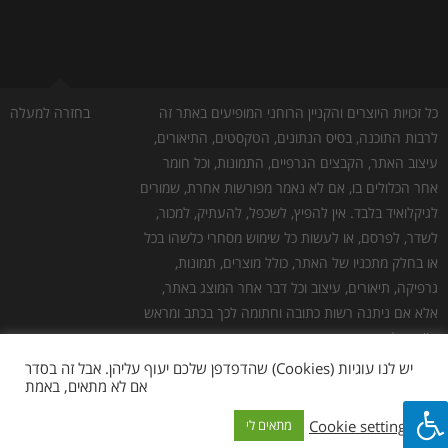
כל זכויות היוצרים והקניין הרוחני המופיעים באתר זה
בחזרה למעלה
לרבות התוכנה, בסיס הנתונים, הטקסטים, התיאורים,
עיצוב האתר, הקבצים הגרפיים, התמונות, וכל חומר
אחר הכלולים בו, אם לא נאמר מפורשות אחרת, שמורים
לגיקלואיד בלבד. אין להפיץ, לשכפל, להעתיק, למכור,
לשדר, לפרסם, או לעשות כל שימוש מסחרי כלשהו בכל
או בחלק מתכניו של האתר, כולל מוצרים, תמונות,
גרפיקה, תיאורים, עיצוב וכל דבר אחר המוצג באתר,
אלא אם ניתנה רשות כתובה וחתומה לכך בכתב ומראש
ע''י גיקלואיד.
גילוי נאות:
כמו לכל אתר אינטרנט אחר, יש לנו עלויות
יש לנו עוגיות (Cookies) שהדפדפן שלכם יעוף עליהן. אבל זה בסדר
אם לא מתאים, באמת
תפעול. חלק מהלינקים באתר הם לינקים שמפנים
לאתרי צד שלישי, להלן "שותפים". במידה ומתבצעת
Cookie settings
מתאים לי
רכישה באתר השותף, אנחנו מקבלים עמלה. אנחנו לא