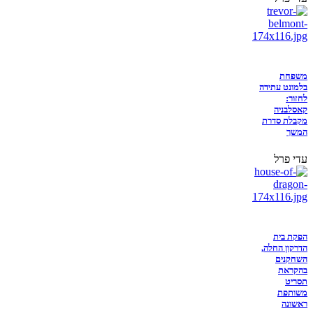
משפחת
בלמונט עתידה
לחזור:
קאסלבניה
מקבלת סדרת
המשך
עדי פרל
הפקת בית
הדרקון החלה,
השחקנים
בהקראת
תסריט
משותפת
ראשונה