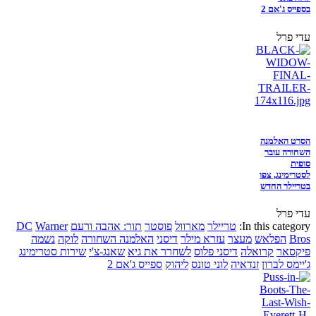
בספייס ג'אם 2
עדי פרל
הסרט האלמנה
השחורה עובר
סופית
לסטרימינג, צפו
בטריילר החדש
עדי פרל
In this category:
טריילר
מארוול
פוסטר
תור: אהבה ורעם
Warner
DC
Bros
הפלאש
מעצר
עזרא מילר
דיסני
האלמנה השחורה
לוקה
נשמה
פיקסאר
קרואלה
דיסני פלוס
לשחרר את גיא
שאנג-צ'י
שירות סטרימינג
ג'יימס לברון
זנדאיה
לוני טונס
ליהוק
ספייס ג'אם 2