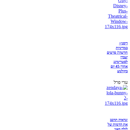
דיסני+
במדיניות
חדשה? סרטים
יעברו
לסטרימינג
אחרי 45 יום
בקולנוע
עדי פרל
זנדאיה תדבב
את הדמות של
לולה באני