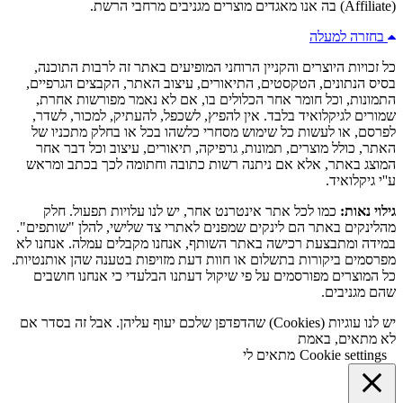
(Affiliate) בה אנו מאגדים מוצרים מגניבים מרחבי הרשת.
בחזרה למעלה
כל זכויות היוצרים והקניין הרוחני המופיעים באתר זה לרבות התוכנה,
בסיס הנתונים, הטקסטים, התיאורים, עיצוב האתר, הקבצים הגרפיים,
התמונות, וכל חומר אחר הכלולים בו, אם לא נאמר מפורשות אחרת,
שמורים לגיקלואיד בלבד. אין להפיץ, לשכפל, להעתיק, למכור, לשדר,
לפרסם, או לעשות כל שימוש מסחרי כלשהו בכל או בחלק מתכניו של
האתר, כולל מוצרים, תמונות, גרפיקה, תיאורים, עיצוב וכל דבר אחר
המוצג באתר, אלא אם ניתנה רשות כתובה וחתומה לכך בכתב ומראש
ע''י גיקלואיד.
גילוי נאות:
כמו לכל אתר אינטרנט אחר, יש לנו עלויות תפעול. חלק
מהלינקים באתר הם לינקים שמפנים לאתרי צד שלישי, להלן "שותפים".
במידה ומתבצעת רכישה באתר השותף, אנחנו מקבלים עמלה. אנחנו לא
מפרסמים ביקורות בתשלום או חוות דעת מזויפות בטענה שהן אותנטיות.
כל המוצרים מפורסמים על פי שיקול דעתנו הבלעדי כי אנחנו חושבים
שהם מגניבים.
יש לנו עוגיות (Cookies) שהדפדפן שלכם יעוף עליהן. אבל זה בסדר אם
לא מתאים, באמת
Cookie settings
מתאים לי