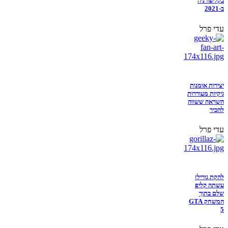
בקליפורניה
ב-2021
עדי פרל
יצירות אומנות
גיקיות מעוררות
השראה ששווה
להכיר
עדי פרל
להקת גורילז
עשתה קליפ
שלם בתוך
המשחק GTA
5