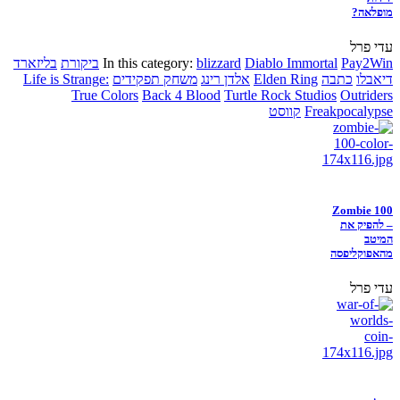
מופלאה?
עדי פרל
Pay2Win
Diablo Immortal
blizzard
In this category:
ביקורת
בליזארד
דיאבלו
כתבה
Elden Ring
אלדן רינג
משחק תפקידים
Life is Strange:
True Colors
Back 4 Blood
Turtle Rock Studios
Outriders
Freakpocalypse
קווסט
Zombie 100
– להפיק את
המיטב
מהאפוקליפסה
עדי פרל