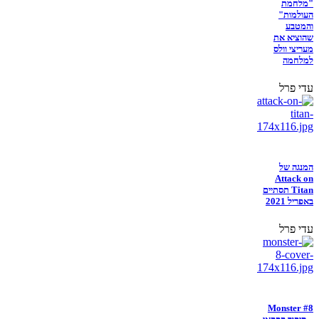
"מלחמת
העולמות"
והמטבע
שהוציא את
מעריצי וולס
למלחמה
עדי פרל
המנגה של
Attack on
Titan תסתיים
באפריל 2021
עדי פרל
Monster #8