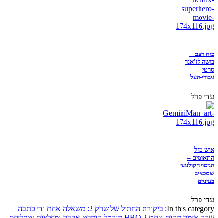
כוח רעם –
בושה לז'אנר
סרטי
גיבורי-העל
עדי פרל
איש מזל
התאומים –
הניסוי הקולנועי
שמכאיב
בעיניים
עדי פרל
In this category:
ביקורת
החתול של שרק 2: משאלה אחת ודי
כתבה
שרק
אימה
מקום שקט 2
HBO
מורטל קומבט
אהבה ומפלצות
נטפליקס