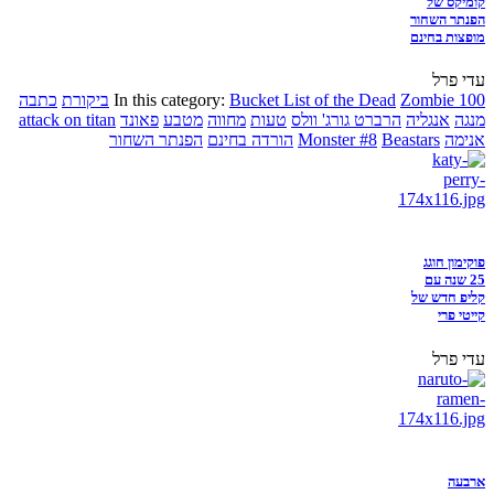
קומיקס של
הפנתר השחור
מופצות בחינם
עדי פרל
Zombie 100
Bucket List of the Dead
In this category:
ביקורת
כתבה
מנגה
אנגליה
הרברט גורג' וולס
טעות
מחווה
מטבע
פאונד
attack on titan
אנימה
Beastars
Monster #8
הורדה בחינם
הפנתר השחור
פוקימון חוגג
25 שנה עם
קליפ חדש של
קייטי פרי
עדי פרל
ארבעה