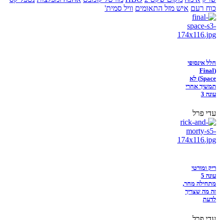
כוח רעם
איש מזל התאומים
וויל סמית'
חלל אינסופי
(Final
Space) לא
תמשיך אחרי
עונה 3
עדי פרל
ריק ומורטי
עונה 5
מתחילה מחר,
זה מה שצריך
לדעת
עדי פרל