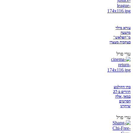
עזרא מילר
מושעה
מ"הפלאש"
בעקבות מעצרו
עדי פרל
בתי הקולנוע
חוזרים ב-27
במאי, אלה
הסרטים
שיוקרנו
עדי פרל