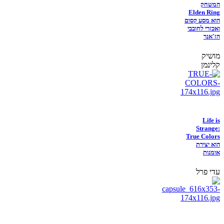
המשחק
Elden Ring
הוא מסע קסום
ואכזרי לחובבי
הז'אנר
מושיק
קלינמן
Life is
Strange:
True Colors
הוא יצירת
אומנות
עדי פרל