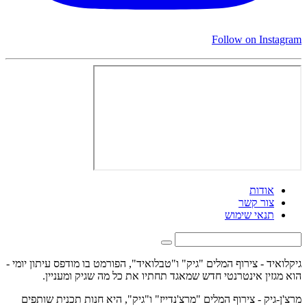
Follow on Instagram
אודות
צור קשר
תנאי שימוש
גיקלואיד - צירוף המלים "גיק" ו"טבלואיד", הפורמט בו מודפס עיתון יומי -
הוא מגזין אינטרנטי חדש שמאגד תחתיו את כל מה שגיק ומעניין.
מרצ'ן-גיק - צירוף המלים "מרצ'נדייז" ו"גיק", היא חנות תכנית שותפים