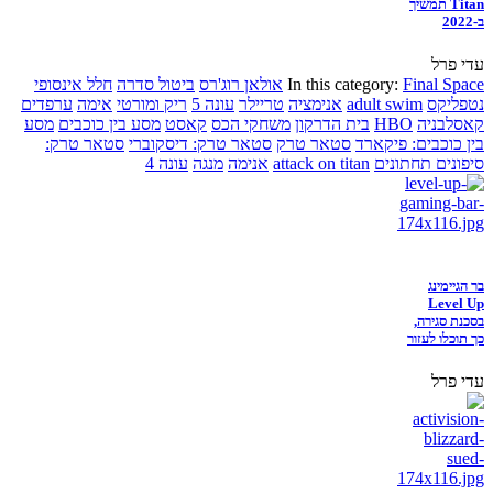
Titan תמשיך
ב-2022
עדי פרל
Final Space
In this category:
אולאן רוג'רס
ביטול סדרה
חלל אינסופי
נטפליקס
adult swim
אנימציה
טריילר
עונה 5
ריק ומורטי
אימה
ערפדים
קאסלבניה
HBO
בית הדרקון
משחקי הכס
קאסט
מסע בין כוכבים
מסע
בין כוכבים: פיקארד
סטאר טרק
סטאר טרק: דיסקוברי
סטאר טרק:
סיפונים תחתונים
attack on titan
אנימה
מנגה
עונה 4
בר הגיימינג
Level Up
בסכנת סגירה,
כך תוכלו לעזור
עדי פרל