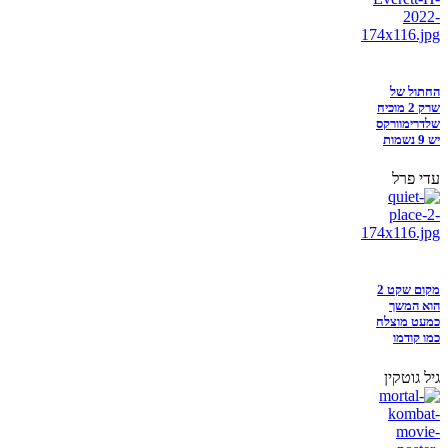
החתול של
שרק 2 מוכיח
שלדרימוורקס
יש 9 נשמות
עדי פרל
מקום שקט 2
הוא המשך
כמעט מוצלח
כמו קודמו
גיל גוטקין