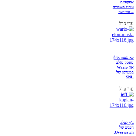
אסקפיזם
וניהול משברים
– טור דעה
עדי פרל
לא נגענו: אילון
מאסק מגלם
את Wario
במערכון של
SNL
עדי פרל
ג'ף קפלן,
הפנים של
Overwatch,