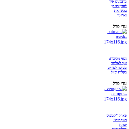
מתכונים איך
להכין ראמן
בהשראת
נארוטו
עדי פרל
נשף מסיכות:
איך לאלתר
מסיכה לפורים
בקלות ובזול
עדי פרל
פארק "קמפוס
הנוקמים"
יפתח