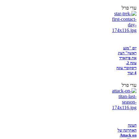
עדי פרל
יום "מגע
ראשון" הציג
את פיקארד
עונה 2,
דיסקוברי עונה
4 ועוד
עדי פרל
העונה
האחרונה של
Attack on