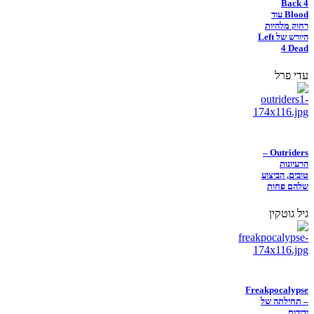
Back 4
Blood עוד
רחוק מלהיות
היורש של Left
4 Dead
עדי פרל
Outriders –
הרעיונות
טובים, הביצוע
שלהם פחות
גיל גוטקין
Freakpocalypse
– תחילתה של
ידידות