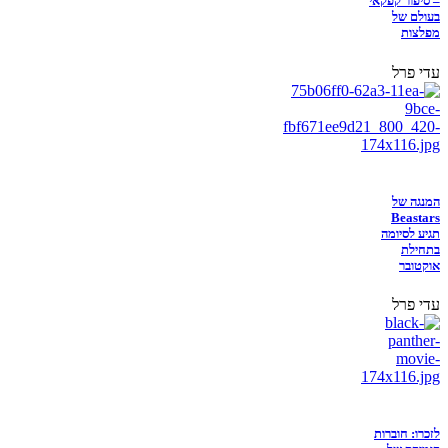
– סיפור קפקאי
בעולם של
מפלצות
עדי פרל
המנגה של
Beastars
תגיע לסיומה
בתחילת
אוקטובר
עדי פרל
לזכרו: חוברות