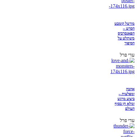
מורטל קומבט
הסרט –
הפאנסרביס
משתלט על
הסיפור
עדי פרל
אהבה
ומפלצות –
ביצוע מרגש
ומלא חן בסוף
העולם
עדי פרל