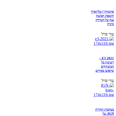
אקטיוויז'ן-בליזארד
חוטפת תביעת
ענק על הטרדה
מינית
עדי פרל
E3 2021 –
רשימת כל
המשחקים
שיופיעו באירוע
עדי פרל
בעקבות תקרית
IGN: על