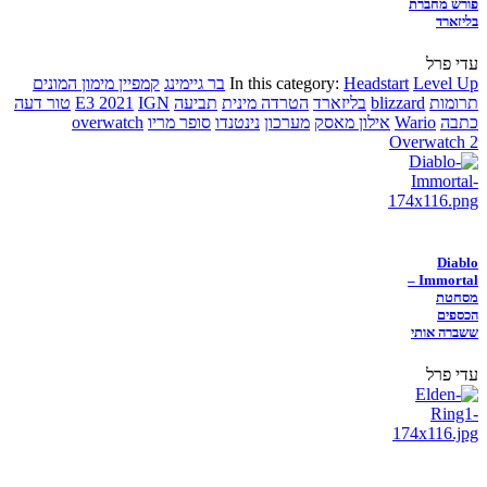
פורש מחברת
בליזארד
עדי פרל
Level Up
Headstart
In this category:
בר גיימינג
קמפיין מימון המונים
תרומות
blizzard
בליזארד
הטרדה מינית
תביעה
IGN
E3 2021
טור דעה
כתבה
Wario
אילון מאסק
מערכון
נינטנדו
סופר מריו
overwatch
Overwatch 2
Diablo
Immortal –
מסחטת
הכספים
ששברה אותי
עדי פרל