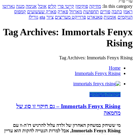
עדי פרל
In this category:
מוזיקה
פוקימון
קייטי פרי
קליפ
אוכל
אנימה
מנגה
נארוטו
ראמן
כתבה
פורים
תחפושת
מארוול
פארק
פארק שעשועים
קמפוס
הנוקמים
אומנות
פאנארט
פרוייקט מעריצים
ציור
gta
גורילז
Tag Archives: Immortals Fenyx
Rising
Tag Archives: Immortals Fenyx Rising
Home
Immortals Fenyx Rising
ביקורות משחקים
Immortals Fenyx Rising – גם חיקוי זו סוג של
מחמאה
מי ששיחק במשחק האחרון של זלדה עלול להרגיש דז'ה-וו עם
Immortals Fenyx Rising, אבל למרות הנטייה לחקות הוא עדיין