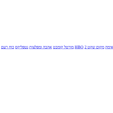
ימה
מקום שקט 2
HBO
מורטל קומבט
אהבה ומפלצות
נטפליקס
כוח רעם