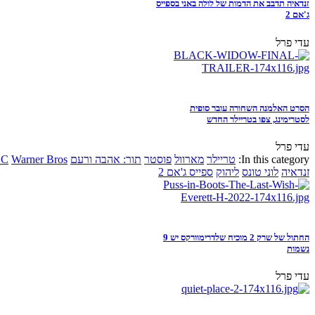
זנדאיה תדבב את הדמות של לולה באני בספייס
ג'אם 2
עדי פרל
הסרט האלמנה השחורה עובר סופית
לסטרימינג, צפו בטריילר החדש
עדי פרל
In this category:
טריילר
מארוול
פוסטר
תור: אהבה ורעם
Warner Bros
DC
זנדאיה
לוני טונס
ליהוק
ספייס ג'אם 2
החתול של שרק 2 מוכיח שלדרימוורקס יש 9
נשמות
עדי פרל