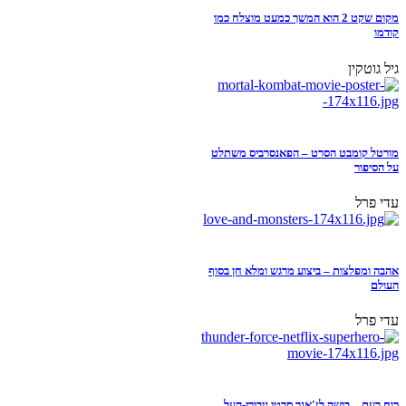
מקום שקט 2 הוא המשך כמעט מוצלח כמו
קודמו
גיל גוטקין
מורטל קומבט הסרט – הפאנסרביס משתלט
על הסיפור
עדי פרל
אהבה ומפלצות – ביצוע מרגש ומלא חן בסוף
העולם
עדי פרל
כוח רעם – בושה לז'אנר סרטי גיבורי-העל