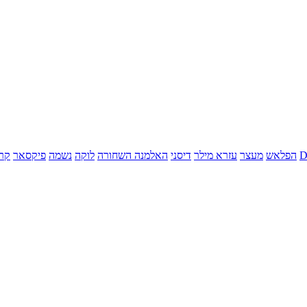
הפלאש
מעצר
עזרא מילר
דיסני
האלמנה השחורה
לוקה
נשמה
פיקסאר
קר