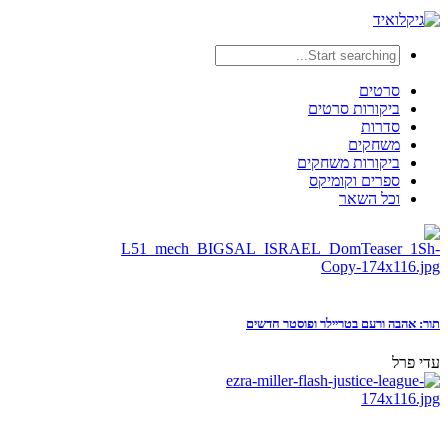
סרטים
ביקורות סרטים
סדרות
משחקים
ביקורות משחקים
ספרים וקומיקס
וכל השאר
תור: אהבה ורעם בטריילר ופוסטר חדשים
עדי פרל