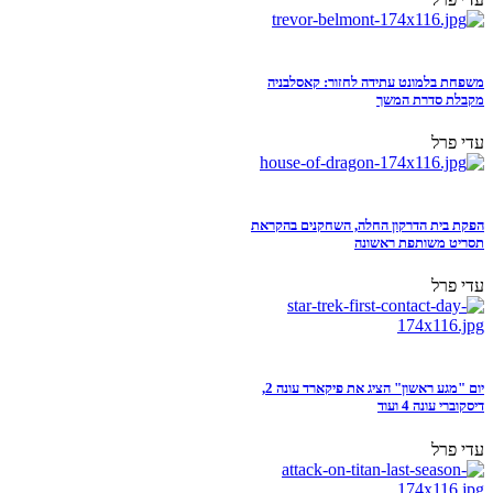
משפחת בלמונט עתידה לחזור: קאסלבניה
מקבלת סדרת המשך
עדי פרל
הפקת בית הדרקון החלה, השחקנים בהקראת
תסריט משותפת ראשונה
עדי פרל
יום "מגע ראשון" הציג את פיקארד עונה 2,
דיסקוברי עונה 4 ועוד
עדי פרל