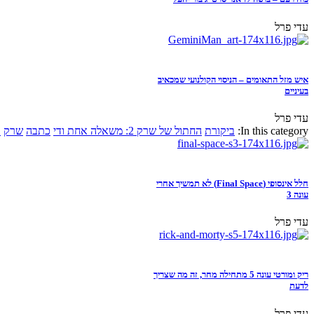
עדי פרל
איש מזל התאומים – הניסוי הקולנועי שמכאיב
בעיניים
עדי פרל
In this category:
ביקורת
החתול של שרק 2: משאלה אחת ודי
כתבה
שרק
א
חלל אינסופי (Final Space) לא תמשיך אחרי
עונה 3
עדי פרל
ריק ומורטי עונה 5 מתחילה מחר, זה מה שצריך
לדעת
עדי פרל