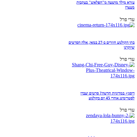
עזרא מילר מושעה מ"הפלאש" בעקבות
מעצרו
עדי פרל
בתי הקולנוע חוזרים ב-27 במאי, אלה הסרטים
שיוקרנו
עדי פרל
דיסני+ במדיניות חדשה? סרטים יעברו
לסטרימינג אחרי 45 יום בקולנוע
עדי פרל