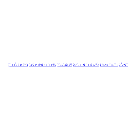
ואלה
דיסני פלוס
לשחרר את גיא
שאנג-צ'י
שירות סטרימינג
ג'יימס לברון