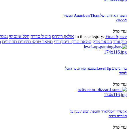
העונה האחרונה של Attack on Titan תמשיך
ב-2022
עדי פרל
Final Space
In this category:
אולאן רוג'רס
ביטול סדרה
חלל אינסופי
נטפל
פיקארד
סטאר טרק
סטאר טרק: דיסקוברי
סטאר טרק: סיפונים תחתונים
n
בר הגיימינג Level Up בסכנת סגירה, כך תוכלו
לעזור
עדי פרל
אקטיוויז'ן-בליזארד חוטפת תביעת ענק על
הטרדה מינית
עדי פרל