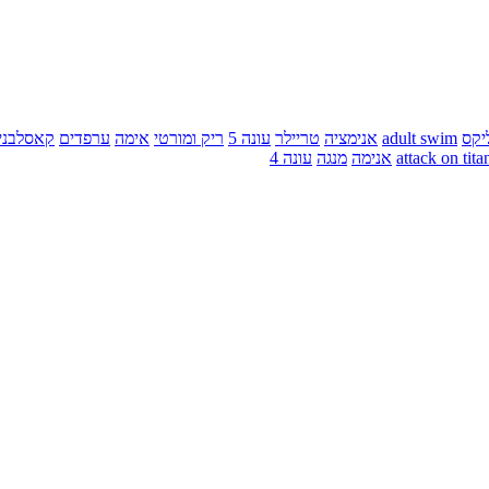
יקס
adult swim
אנימציה
טריילר
עונה 5
ריק ומורטי
אימה
ערפדים
קאסלבני
attack on tita
אנימה
מנגה
עונה 4