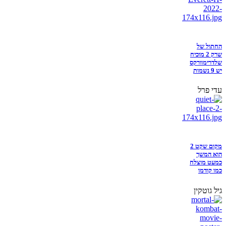
החתול של
שרק 2 מוכיח
שלדרימוורקס
יש 9 נשמות
עדי פרל
מקום שקט 2
הוא המשך
כמעט מוצלח
כמו קודמו
גיל גוטקין