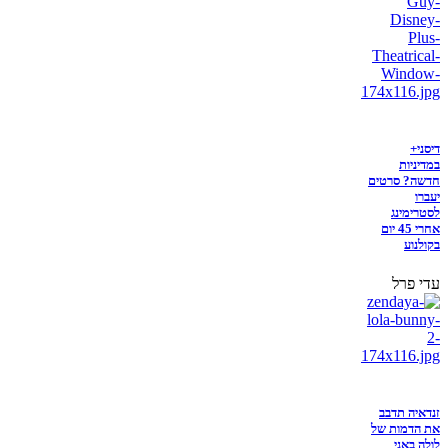
דיסני+
במדיניות
חדשה? סרטים
יעברו
לסטרימינג
אחרי 45 יום
בקולנוע
עדי פרל
זנדאיה תדבב
את הדמות של
לולה באני