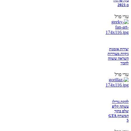
בקליפורניה
ב-2021
עדי פרל
יצירות אומנות
גיקיות מעוררות
השראה ששווה
להכיר
עדי פרל
להקת גורילז
עשתה קליפ
שלם בתוך
המשחק GTA
5