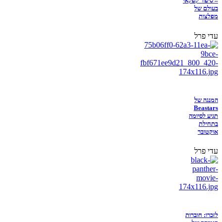
– סיפור קפקאי
בעולם של
מפלצות
עדי פרל
המנגה של
Beastars
תגיע לסיומה
בתחילת
אוקטובר
עדי פרל
לזכרו: חוברות