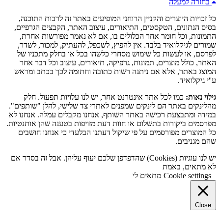
בחזרה למעלה
כל זכויות היוצרים והקניין הרוחני המופיעים באתר זה לרבות התוכנה,
בסיס הנתונים, הטקסטים, התיאורים, עיצוב האתר, הקבצים הגרפיים,
התמונות, וכל חומר אחר הכלולים בו, אם לא נאמר מפורשות אחרת,
שמורים לגיקלואיד בלבד. אין להפיץ, לשכפל, להעתיק, למכור, לשדר,
לפרסם, או לעשות כל שימוש מסחרי כלשהו בכל או בחלק מתכניו של
האתר, כולל מוצרים, תמונות, גרפיקה, תיאורים, עיצוב וכל דבר אחר
המוצג באתר, אלא אם ניתנה רשות כתובה וחתומה לכך בכתב ומראש
ע''י גיקלואיד.
גילוי נאות:
כמו לכל אתר אינטרנט אחר, יש לנו עלויות תפעול. חלק
מהלינקים באתר הם לינקים שמפנים לאתרי צד שלישי, להלן "שותפים".
במידה ומתבצעת רכישה באתר השותף, אנחנו מקבלים עמלה. אנחנו לא
מפרסמים ביקורות בתשלום או חוות דעת מזויפות בטענה שהן אותנטיות.
כל המוצרים מפורסמים על פי שיקול דעתנו הבלעדי כי אנחנו חושבים
שהם מגניבים.
יש לנו עוגיות (Cookies) שהדפדפן שלכם יעוף עליהן. אבל זה בסדר אם
לא מתאים, באמת
Cookie settings
מתאים לי
Close