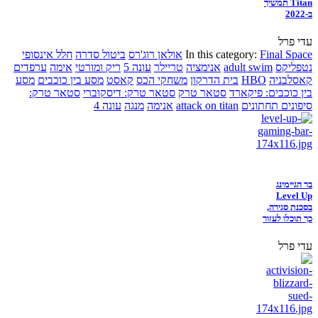
Titan תמשיך
ב-2022
עדי פרל
Final Space
In this category:
אולאן רוג'רס
ביטול סדרה
חלל אינסופי
נטפליקס
adult swim
אנימציה
טריילר
עונה 5
ריק ומורטי
אימה
ערפדים
קאסלבניה
HBO
בית הדרקון
משחקי הכס
קאסט
מסע בין כוכבים
מסע
בין כוכבים: פיקארד
סטאר טרק
סטאר טרק: דיסקוברי
סטאר טרק:
סיפונים תחתונים
attack on titan
אנימה
מנגה
עונה 4
בר הגיימינג
Level Up
בסכנת סגירה,
כך תוכלו לעזור
עדי פרל