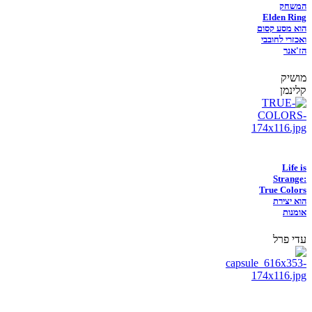
המשחק
Elden Ring
הוא מסע קסום
ואכזרי לחובבי
הז'אנר
מושיק
קלינמן
Life is
Strange:
True Colors
הוא יצירת
אומנות
עדי פרל