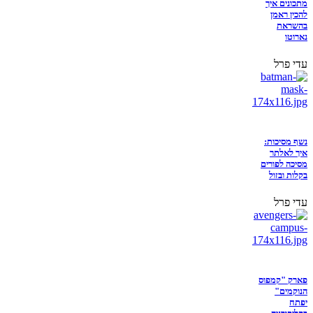
מתכונים איך
להכין ראמן
בהשראת
נארוטו
עדי פרל
נשף מסיכות:
איך לאלתר
מסיכה לפורים
בקלות ובזול
עדי פרל
פארק "קמפוס
הנוקמים"
יפתח