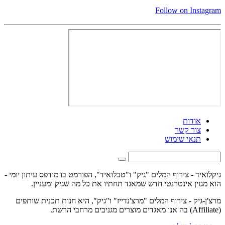
Follow on Instagram
אודות
צור קשר
תנאי שימוש
גיקלואיד - צירוף המלים "גיק" ו"טבלואיד", הפורמט בו מודפס עיתון יומי -
הוא מגזין אינטרנטי חדש שמאגד תחתיו את כל מה שגיק ומעניין.
מרצ'ן-גיק - צירוף המלים "מרצ'נדייז" ו"גיק", היא חנות תכנית שותפים
(Affiliate) בה אנו מאגדים מוצרים מגניבים מרחבי הרשת.