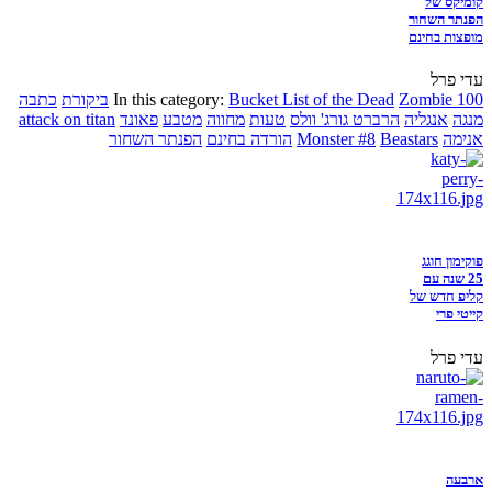
קומיקס של
הפנתר השחור
מופצות בחינם
עדי פרל
Zombie 100
Bucket List of the Dead
In this category:
ביקורת
כתבה
מנגה
אנגליה
הרברט גורג' וולס
טעות
מחווה
מטבע
פאונד
attack on titan
אנימה
Beastars
Monster #8
הורדה בחינם
הפנתר השחור
פוקימון חוגג
25 שנה עם
קליפ חדש של
קייטי פרי
עדי פרל
ארבעה