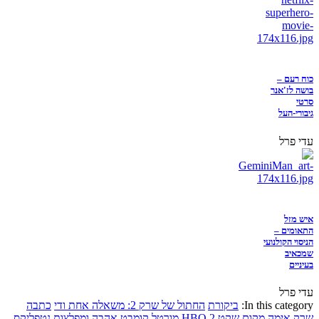
כוח רעם –
בושה לז'אנר
סרטי
גיבורי-העל
עדי פרל
איש מזל
התאומים –
הניסוי הקולנועי
שמכאיב
בעיניים
עדי פרל
In this category:
ביקורת
החתול של שרק 2: משאלה אחת ודי
כתבה
שרק
אימה
מקום שקט 2
HBO
מורטל קומבט
אהבה ומפלצות
נטפליקס