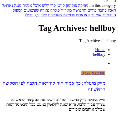
עדי פרל
In this category:
מוזיקה
פוקימון
קייטי פרי
קליפ
אוכל
אנימה
מנגה
נארוטו
ראמן
כתבה
פורים
תחפושת
מארוול
פארק
פארק שעשועים
קמפוס
הנוקמים
אומנות
פאנארט
פרוייקט מעריצים
ציור
gta
גורילז
Tag Archives: hellboy
Tag Archives: hellboy
Home
hellboy
ספרים וקומיקס
מייק מינולה: כך אמור היה להיראות הלבוי לפי הסקיצה
הראשונה
מייק מינולה צייץ בחשבון הטוויטר שלו את הסקיצה הראשונה
שצייר עבור הלבוי, והיא שונה לחלוטין כמעט בכל היבט מהדמות
שכולנו אוהבים ומכירים