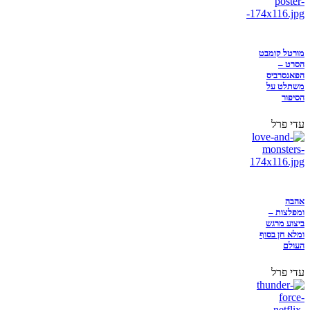
מורטל קומבט
הסרט –
הפאנסרביס
משתלט על
הסיפור
עדי פרל
אהבה
ומפלצות –
ביצוע מרגש
ומלא חן בסוף
העולם
עדי פרל