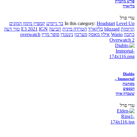
פורש מחברת
בליזארד
עדי פרל
Level Up
Headstart
In this category:
בר גיימינג
קמפיין מימון המונים
תרומות
blizzard
בליזארד
הטרדה מינית
תביעה
IGN
E3 2021
טור דעה
כתבה
Wario
אילון מאסק
מערכון
נינטנדו
סופר מריו
overwatch
Overwatch 2
Diablo
Immortal –
מסחטת
הכספים
ששברה אותי
עדי פרל