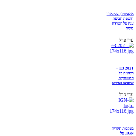
אקטיוויז'ן-בליזארד
חוטפת תביעת
ענק על הטרדה
מינית
עדי פרל
E3 2021 –
רשימת כל
המשחקים
שיופיעו באירוע
עדי פרל
בעקבות תקרית
IGN: על