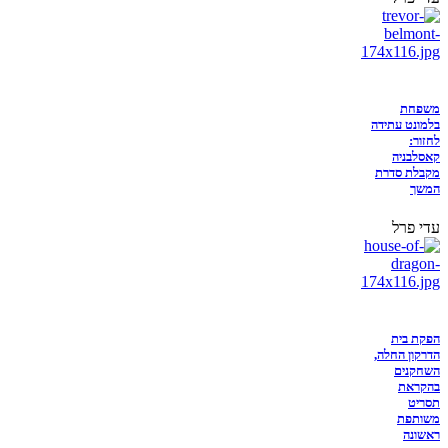
משפחת
בלמונט עתידה
לחזור:
קאסלבניה
מקבלת סדרת
המשך
עדי פרל
הפקת בית
הדרקון החלה,
השחקנים
בהקראת
תסריט
משותפת
ראשונה