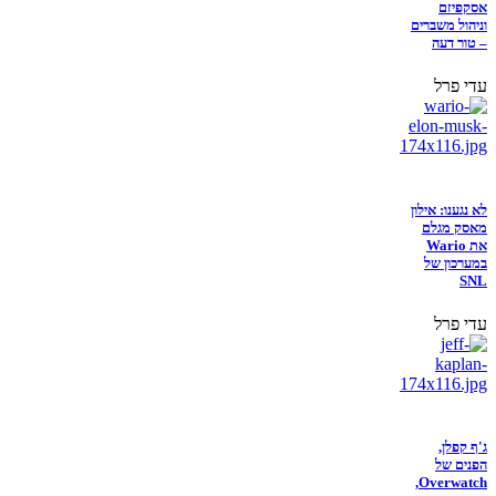
אסקפיזם
וניהול משברים
– טור דעה
עדי פרל
לא נגענו: אילון
מאסק מגלם
את Wario
במערכון של
SNL
עדי פרל
ג'ף קפלן,
הפנים של
Overwatch,