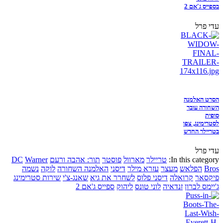
בספייס ג'אם 2
עדי פרל
הסרט האלמנה
השחורה עובר
סופית
לסטרימינג, צפו
בטריילר החדש
עדי פרל
In this category:
טריילר
מארוול
פוסטר
תור: אהבה ורעם
Warner
DC
Bros
הפלאש
מעצר
עזרא מילר
דיסני
האלמנה השחורה
לוקה
נשמה
פיקסאר
קרואלה
דיסני פלוס
לשחרר את גיא
שאנג-צ'י
שירות סטרימינג
ג'יימס לברון
זנדאיה
לוני טונס
ליהוק
ספייס ג'אם 2