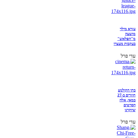
עזרא מילר
מושעה
מ"הפלאש"
בעקבות מעצרו
עדי פרל
בתי הקולנוע
חוזרים ב-27
במאי, אלה
הסרטים
שיוקרנו
עדי פרל