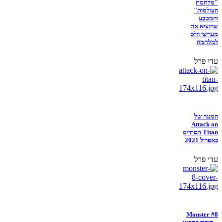
"מלחמת
העולמות"
והמטבע
שהוציא את
מעריצי וולס
למלחמה
עדי פרל
המנגה של
Attack on
Titan תסתיים
באפריל 2021
עדי פרל
Monster #8