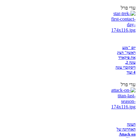
עדי פרל
יום "מגע
ראשון" הציג
את פיקארד
עונה 2,
דיסקוברי עונה
4 ועוד
עדי פרל
העונה
האחרונה של
Attack on