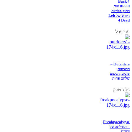
Back 4
Blood עוד
רחוק מלהיות
היורש של Left
4 Dead
עדי פרל
Outriders –
הרעיונות
טובים, הביצוע
שלהם פחות
גיל גוטקין
Freakpocalypse
– תחילתה של
ידידות