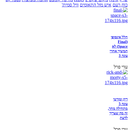
כוח רעם
איש מזל התאומים
וויל סמית'
חלל אינסופי
(Final
Space) לא
תמשיך אחרי
עונה 3
עדי פרל
ריק ומורטי
עונה 5
מתחילה מחר,
זה מה שצריך
לדעת
עדי פרל