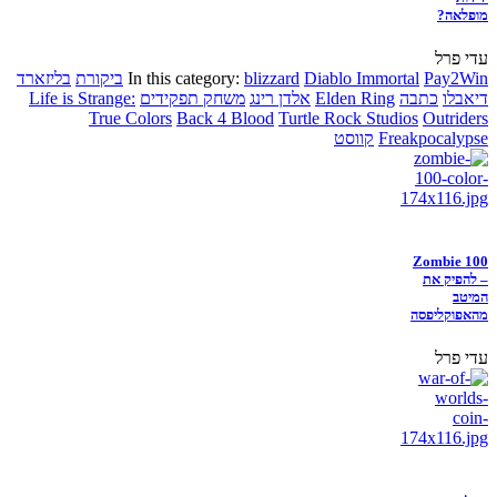
מופלאה?
עדי פרל
Pay2Win
Diablo Immortal
blizzard
In this category:
ביקורת
בליזארד
דיאבלו
כתבה
Elden Ring
אלדן רינג
משחק תפקידים
Life is Strange:
True Colors
Back 4 Blood
Turtle Rock Studios
Outriders
Freakpocalypse
קווסט
Zombie 100
– להפיק את
המיטב
מהאפוקליפסה
עדי פרל