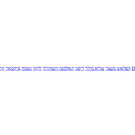
הפלאש
מעצר
עזרא מילר
דיסני
האלמנה השחורה
לוקה
נשמה
פיקסאר
קר