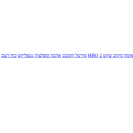
ימה
מקום שקט 2
HBO
מורטל קומבט
אהבה ומפלצות
נטפליקס
כוח רעם