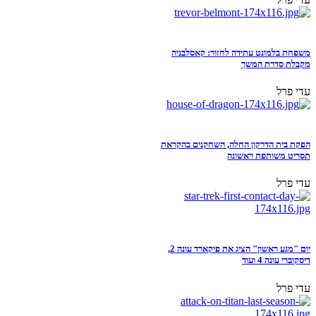
משפחת בלמונט עתידה לחזור: קאסלבניה
מקבלת סדרת המשך
עדי פרל
הפקת בית הדרקון החלה, השחקנים בהקראת
תסריט משותפת ראשונה
עדי פרל
יום "מגע ראשון" הציג את פיקארד עונה 2,
דיסקוברי עונה 4 ועוד
עדי פרל