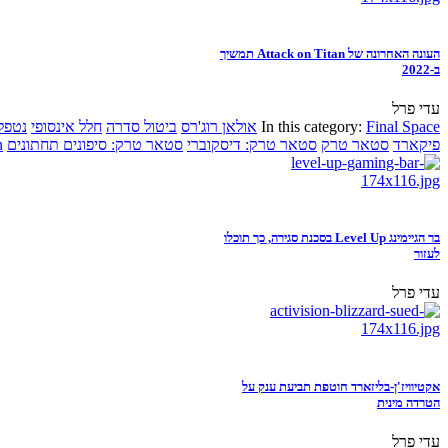
העונה האחרונה של Attack on Titan תמשיך
ב-2022
עדי פרל
Final Space
In this category:
אולאן רוג'רס
ביטול סדרה
חלל אינסופי
נטפל
פיקארד
סטאר טרק
סטאר טרק: דיסקוברי
סטאר טרק: סיפונים תחתונים
n
בר הגיימינג Level Up בסכנת סגירה, כך תוכלו
לעזור
עדי פרל
אקטיוויז'ן-בליזארד חוטפת תביעת ענק על
הטרדה מינית
עדי פרל