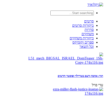
סרטים
ביקורות סרטים
סדרות
משחקים
ביקורות משחקים
ספרים וקומיקס
וכל השאר
תור: אהבה ורעם בטריילר ופוסטר חדשים
עדי פרל