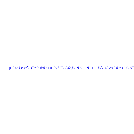
ואלה
דיסני פלוס
לשחרר את גיא
שאנג-צ'י
שירות סטרימינג
ג'יימס לברון