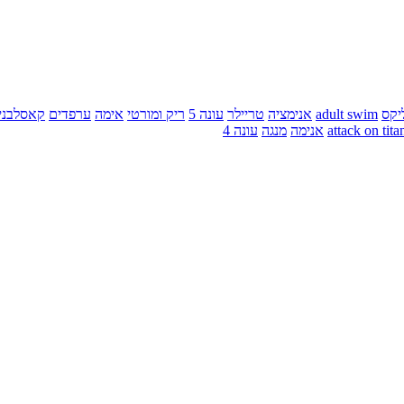
יקס
adult swim
אנימציה
טריילר
עונה 5
ריק ומורטי
אימה
ערפדים
קאסלבני
attack on tita
אנימה
מנגה
עונה 4