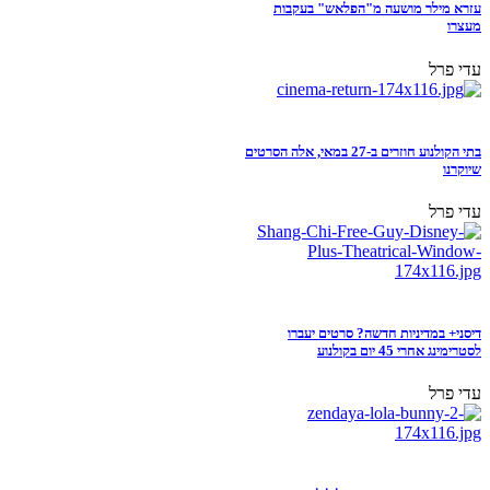
עזרא מילר מושעה מ"הפלאש" בעקבות
מעצרו
עדי פרל
בתי הקולנוע חוזרים ב-27 במאי, אלה הסרטים
שיוקרנו
עדי פרל
דיסני+ במדיניות חדשה? סרטים יעברו
לסטרימינג אחרי 45 יום בקולנוע
עדי פרל