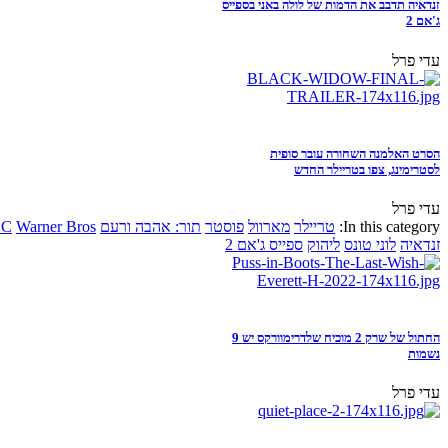
זנדאיה תדבב את הדמות של לולה באני בספייס
ג'אם 2
עדי פרל
הסרט האלמנה השחורה עובר סופית
לסטרימינג, צפו בטריילר החדש
עדי פרל
In this category:
טריילר
מארוול
פוסטר
תור: אהבה ורעם
Warner Bros
DC
זנדאיה
לוני טונס
ליהוק
ספייס ג'אם 2
החתול של שרק 2 מוכיח שלדרימוורקס יש 9
נשמות
עדי פרל