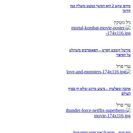
מקום שקט 2 הוא המשך כמעט מוצלח כמו
קודמו
גיל גוטקין
מורטל קומבט הסרט – הפאנסרביס משתלט
על הסיפור
עדי פרל
אהבה ומפלצות – ביצוע מרגש ומלא חן בסוף
העולם
עדי פרל
כוח רעם – בושה לז'אנר סרטי גיבורי-העל