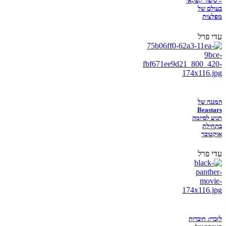
– סיפור קפקאי
בעולם של
מפלצות
עדי פרל
המנגה של
Beastars
תגיע לסיומה
בתחילת
אוקטובר
עדי פרל
לזכרו: חוברות