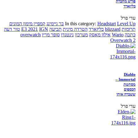
פורש מחברת
בליזארד
עדי פרל
Level Up
Headstart
In this category:
בר גיימינג
קמפיין מימון המונים
תרומות
blizzard
בליזארד
הטרדה מינית
תביעה
IGN
E3 2021
טור דעה
כתבה
Wario
אילון מאסק
מערכון
נינטנדו
סופר מריו
overwatch
Overwatch 2
Diablo
Immortal –
מסחטת
הכספים
ששברה אותי
עדי פרל