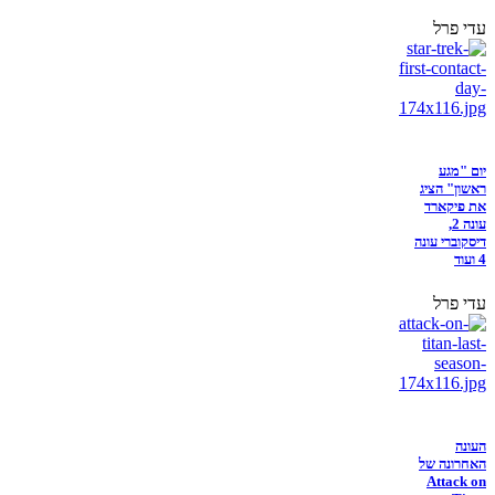
עדי פרל
יום "מגע
ראשון" הציג
את פיקארד
עונה 2,
דיסקוברי עונה
4 ועוד
עדי פרל
העונה
האחרונה של
Attack on