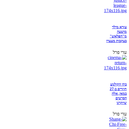
עזרא מילר
מושעה
מ"הפלאש"
בעקבות מעצרו
עדי פרל
בתי הקולנוע
חוזרים ב-27
במאי, אלה
הסרטים
שיוקרנו
עדי פרל