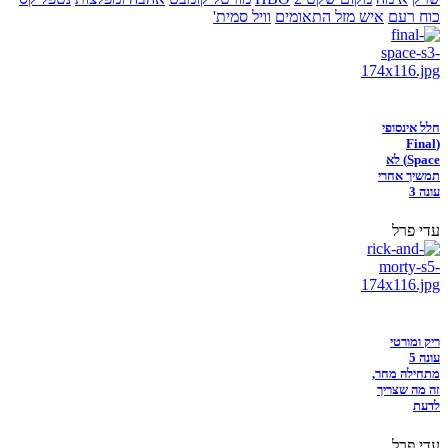
כוח רעם
איש מזל התאומים
וויל סמית'
חלל אינסופי
(Final
Space) לא
תמשיך אחרי
עונה 3
עדי פרל
ריק ומורטי
עונה 5
מתחילה מחר,
זה מה שצריך
לדעת
עדי פרל