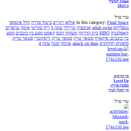
Titan תמשיך
ב-2022
עדי פרל
Final Space
In this category:
אולאן רוג'רס
ביטול סדרה
חלל אינסופי
נטפליקס
adult swim
אנימציה
טריילר
עונה 5
ריק ומורטי
אימה
ערפדים
קאסלבניה
HBO
בית הדרקון
משחקי הכס
קאסט
מסע בין כוכבים
מסע
בין כוכבים: פיקארד
סטאר טרק
סטאר טרק: דיסקוברי
סטאר טרק:
סיפונים תחתונים
attack on titan
אנימה
מנגה
עונה 4
בר הגיימינג
Level Up
בסכנת סגירה,
כך תוכלו לעזור
עדי פרל