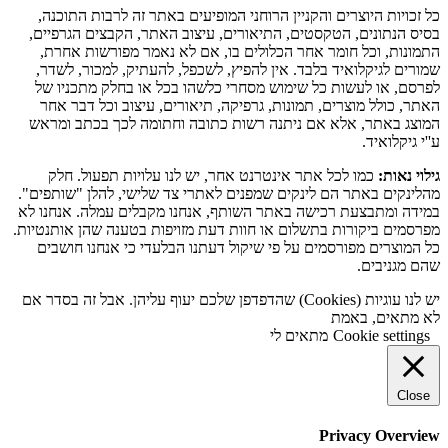
כל זכויות היוצרים והקניין הרוחני המופיעים באתר זה לרבות התוכנה,
בסיס הנתונים, הטקסטים, התיאורים, עיצוב האתר, הקבצים הגרפיים,
התמונות, וכל חומר אחר הכלולים בו, אם לא נאמר מפורשות אחרת,
שמורים לגיקלואיד בלבד. אין להפיץ, לשכפל, להעתיק, למכור, לשדר,
לפרסם, או לעשות כל שימוש מסחרי כלשהו בכל או בחלק מתכניו של
האתר, כולל מוצרים, תמונות, גרפיקה, תיאורים, עיצוב וכל דבר אחר
המוצג באתר, אלא אם ניתנה רשות כתובה וחתומה לכך בכתב ומראש
ע''י גיקלואיד.
גילוי נאות:
כמו לכל אתר אינטרנט אחר, יש לנו עלויות תפעול. חלק
מהלינקים באתר הם לינקים שמפנים לאתרי צד שלישי, להלן "שותפים".
במידה ומתבצעת רכישה באתר השותף, אנחנו מקבלים עמלה. אנחנו לא
מפרסמים ביקורות בתשלום או חוות דעת מזויפות בטענה שהן אותנטיות.
כל המוצרים מפורסמים על פי שיקול דעתנו הבלעדי כי אנחנו חושבים
שהם מגניבים.
יש לנו עוגיות (Cookies) שהדפדפן שלכם יעוף עליהן. אבל זה בסדר אם
לא מתאים, באמת
Cookie settings
מתאים לי
Close
Privacy Overview