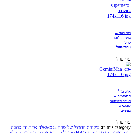
כוח רעם –
בושה לז'אנר
סרטי
גיבורי-העל
עדי פרל
איש מזל
התאומים –
הניסוי הקולנועי
שמכאיב
בעיניים
עדי פרל
In this category:
ביקורת
החתול של שרק 2: משאלה אחת ודי
כתבה
שרק
אימה
מקום שקט 2
HBO
מורטל קומבט
אהבה ומפלצות
נטפליקס