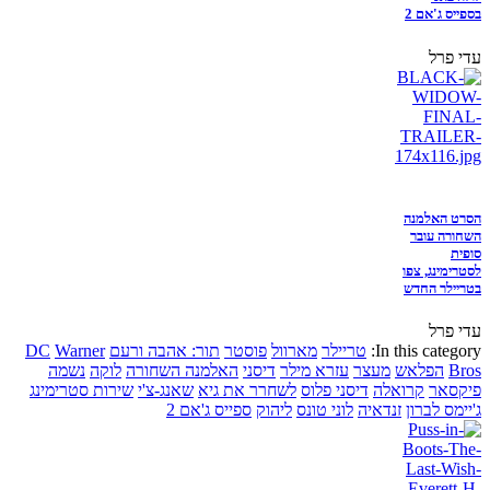
בספייס ג'אם 2
עדי פרל
הסרט האלמנה
השחורה עובר
סופית
לסטרימינג, צפו
בטריילר החדש
עדי פרל
In this category:
טריילר
מארוול
פוסטר
תור: אהבה ורעם
Warner
DC
Bros
הפלאש
מעצר
עזרא מילר
דיסני
האלמנה השחורה
לוקה
נשמה
פיקסאר
קרואלה
דיסני פלוס
לשחרר את גיא
שאנג-צ'י
שירות סטרימינג
ג'יימס לברון
זנדאיה
לוני טונס
ליהוק
ספייס ג'אם 2