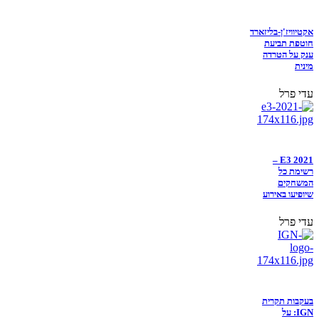
אקטיוויז'ן-בליזארד
חוטפת תביעת
ענק על הטרדה
מינית
עדי פרל
E3 2021 –
רשימת כל
המשחקים
שיופיעו באירוע
עדי פרל
בעקבות תקרית
IGN: על