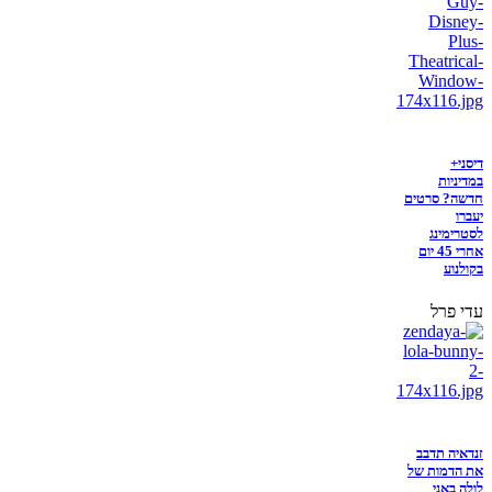
דיסני+
במדיניות
חדשה? סרטים
יעברו
לסטרימינג
אחרי 45 יום
בקולנוע
עדי פרל
זנדאיה תדבב
את הדמות של
לולה באני