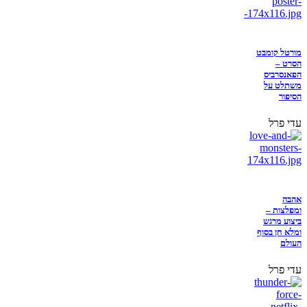
מורטל קומבט
הסרט –
הפאנסרביס
משתלט על
הסיפור
עדי פרל
אהבה
ומפלצות –
ביצוע מרגש
ומלא חן בסוף
העולם
עדי פרל