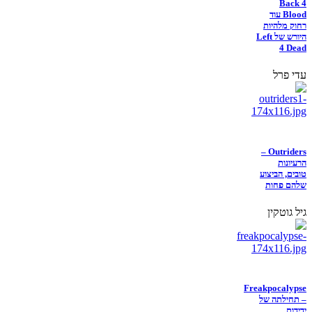
Back 4
Blood עוד
רחוק מלהיות
היורש של Left
4 Dead
עדי פרל
Outriders –
הרעיונות
טובים, הביצוע
שלהם פחות
גיל גוטקין
Freakpocalypse
– תחילתה של
ידידות