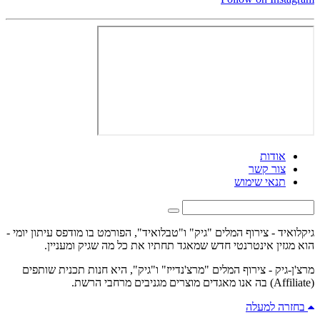
אודות
צור קשר
תנאי שימוש
גיקלואיד - צירוף המלים "גיק" ו"טבלואיד", הפורמט בו מודפס עיתון יומי -
הוא מגזין אינטרנטי חדש שמאגד תחתיו את כל מה שגיק ומעניין.
מרצ'ן-גיק - צירוף המלים "מרצ'נדייז" ו"גיק", היא חנות תכנית שותפים
(Affiliate) בה אנו מאגדים מוצרים מגניבים מרחבי הרשת.
בחזרה למעלה