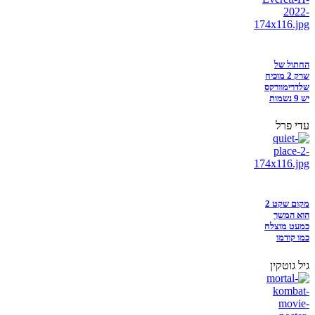
החתול של
שרק 2 מוכיח
שלדרימוורקס
יש 9 נשמות
עדי פרל
מקום שקט 2
הוא המשך
כמעט מוצלח
כמו קודמו
גיל גוטקין