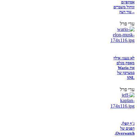
אסקפיזם
וניהול משברים
– טור דעה
עדי פרל
לא נגענו: אילון
מאסק מגלם
את Wario
במערכון של
SNL
עדי פרל
ג'ף קפלן,
הפנים של
Overwatch,