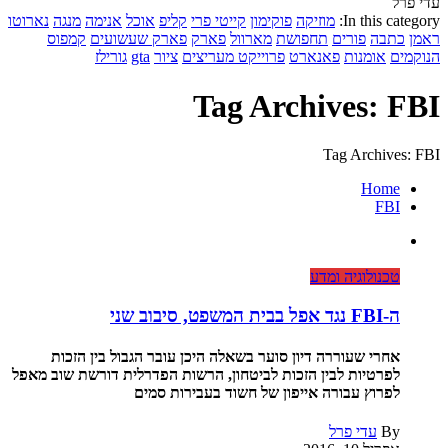
עדי פרל
In this category:
מוזיקה
פוקימון
קייטי פרי
קליפ
אוכל
אנימה
מנגה
נארוטו
ראמן
כתבה
פורים
תחפושת
מארוול
פארק
פארק שעשועים
קמפוס
הנוקמים
אומנות
פאנארט
פרוייקט מעריצים
ציור
gta
גורילז
Tag Archives: FBI
Tag Archives: FBI
Home
FBI
טכנולוגיה ומדע
ה-FBI נגד אפל בבית המשפט, סיבוב שני
אחרי שעוררה דיון סוער בשאלה היכן עובר הגבול בין הזכות
לפרטיות לבין הזכות לביטחון, הרשות הפדרלית דורשת שוב מאפל
לפרוץ עבורה אייפון של חשוד בעבירות סמים
By
עדי פרל