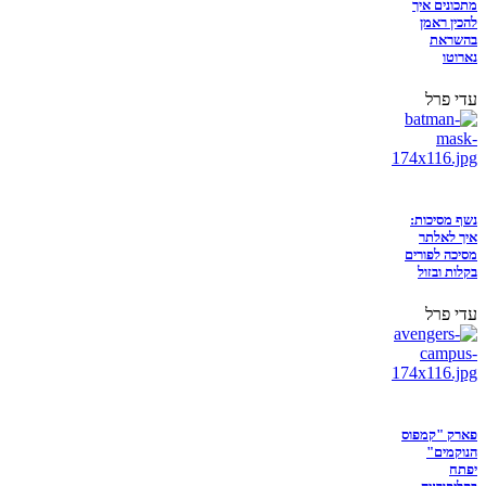
מתכונים איך
להכין ראמן
בהשראת
נארוטו
עדי פרל
נשף מסיכות:
איך לאלתר
מסיכה לפורים
בקלות ובזול
עדי פרל
פארק "קמפוס
הנוקמים"
יפתח