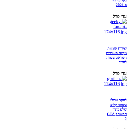
בקליפורניה
ב-2021
עדי פרל
יצירות אומנות
גיקיות מעוררות
השראה ששווה
להכיר
עדי פרל
להקת גורילז
עשתה קליפ
שלם בתוך
המשחק GTA
5