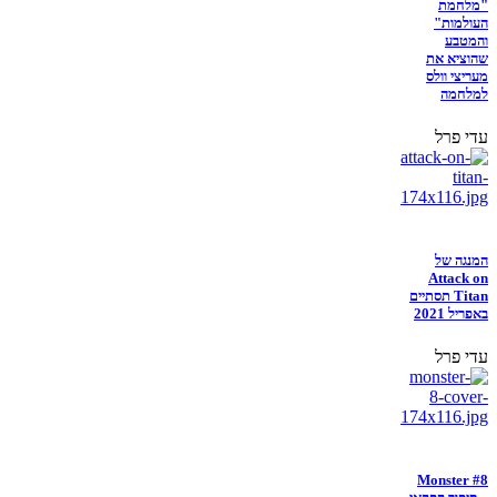
"מלחמת
העולמות"
והמטבע
שהוציא את
מעריצי וולס
למלחמה
עדי פרל
המנגה של
Attack on
Titan תסתיים
באפריל 2021
עדי פרל
Monster #8