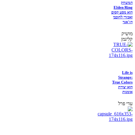
המשחק
Elden Ring
הוא מסע קסום
ואכזרי לחובבי
הז'אנר
מושיק
קלינמן
Life is
Strange:
True Colors
הוא יצירת
אומנות
עדי פרל