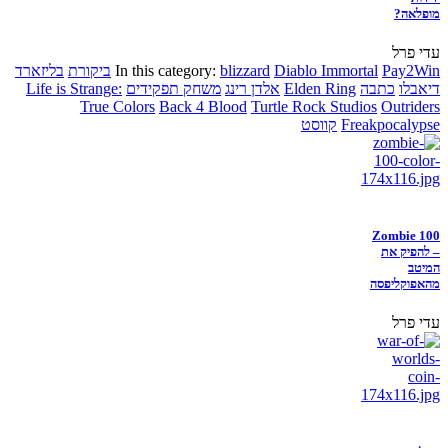
מופלאה?
עדי פרל
Pay2Win
Diablo Immortal
blizzard
In this category:
ביקורת
בליזארד
דיאבלו
כתבה
Elden Ring
אלדן רינג
משחק תפקידים
Life is Strange:
True Colors
Back 4 Blood
Turtle Rock Studios
Outriders
Freakpocalypse
קווסט
Zombie 100
– להפיק את
המיטב
מהאפוקליפסה
עדי פרל