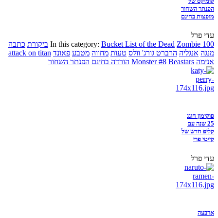
קומיקס של
הפנתר השחור
מופצות בחינם
עדי פרל
Zombie 100
Bucket List of the Dead
In this category:
ביקורת
כתבה
מנגה
אנגליה
הרברט גורג' וולס
טעות
מחווה
מטבע
פאונד
attack on titan
אנימה
Beastars
Monster #8
הורדה בחינם
הפנתר השחור
פוקימון חוגג
25 שנה עם
קליפ חדש של
קייטי פרי
עדי פרל
ארבעה