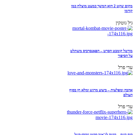
מקום שקט 2 הוא המשך כמעט מוצלח כמו
קודמו
גיל גוטקין
מורטל קומבט הסרט – הפאנסרביס משתלט
על הסיפור
עדי פרל
אהבה ומפלצות – ביצוע מרגש ומלא חן בסוף
העולם
עדי פרל
כוח רעם – בושה לז'אנר סרטי גיבורי-העל