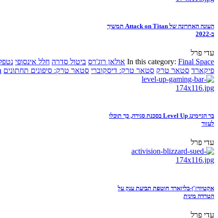
העונה האחרונה של Attack on Titan תמשיך
ב-2022
עדי פרל
Final Space
In this category:
אולאן רוג'רס
ביטול סדרה
חלל אינסופי
נטפל
פיקארד
סטאר טרק
סטאר טרק: דיסקוברי
סטאר טרק: סיפונים תחתונים
n
בר הגיימינג Level Up בסכנת סגירה, כך תוכלו
לעזור
עדי פרל
אקטיוויז'ן-בליזארד חוטפת תביעת ענק על
הטרדה מינית
עדי פרל