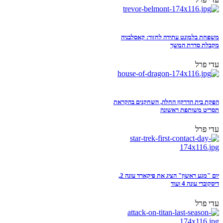
משפחת בלמונט עתידה לחזור: קאסלבניה
מקבלת סדרת המשך
עדי פרל
הפקת בית הדרקון החלה, השחקנים בהקראת
תסריט משותפת ראשונה
עדי פרל
יום "מגע ראשון" הציג את פיקארד עונה 2,
דיסקוברי עונה 4 ועוד
עדי פרל