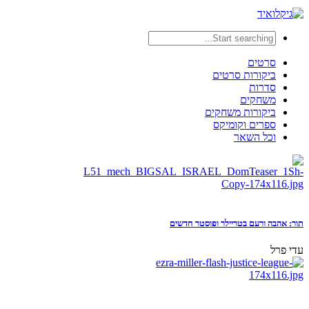
סרטים
ביקורות סרטים
סדרות
משחקים
ביקורות משחקים
ספרים וקומיקס
וכל השאר
תור: אהבה ורעם בטריילר ופוסטר חדשים
עדי פרל