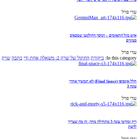
עדי פרל
איש מזל התאומים – הניסוי הקולנועי שמכאיב
בעיניים
עדי פרל
In this category:
ביקורת
החתול של שרק 2: משאלה אחת ודי
כתבה
שרק
א
חלל אינסופי (Final Space) לא תמשיך אחרי
עונה 3
עדי פרל
ריק ומורטי עונה 5 מתחילה מחר, זה מה שצריך
לדעת
עדי פרל