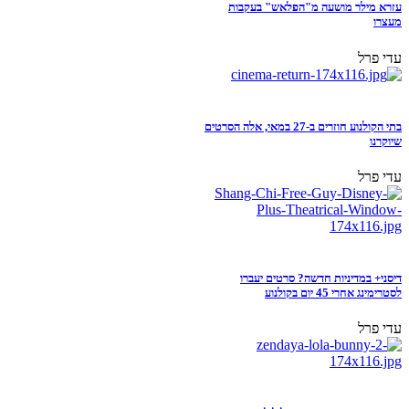
עזרא מילר מושעה מ"הפלאש" בעקבות
מעצרו
עדי פרל
בתי הקולנוע חוזרים ב-27 במאי, אלה הסרטים
שיוקרנו
עדי פרל
דיסני+ במדיניות חדשה? סרטים יעברו
לסטרימינג אחרי 45 יום בקולנוע
עדי פרל