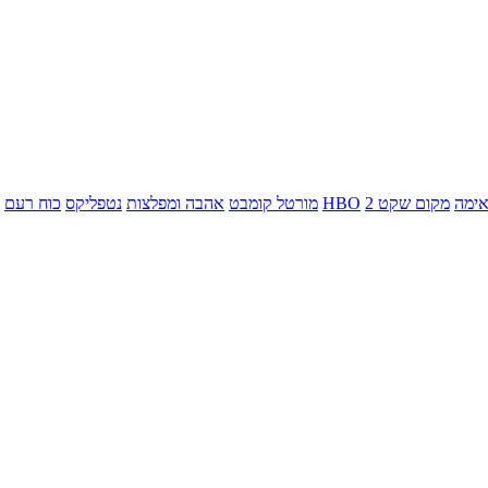
ימה
מקום שקט 2
HBO
מורטל קומבט
אהבה ומפלצות
נטפליקס
כוח רעם