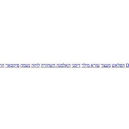
הפלאש
מעצר
עזרא מילר
דיסני
האלמנה השחורה
לוקה
נשמה
פיקסאר
קר