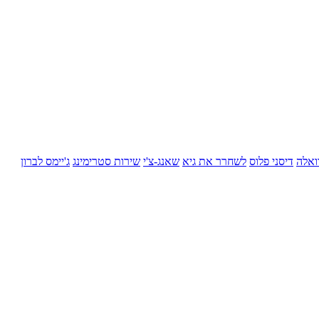
ואלה
דיסני פלוס
לשחרר את גיא
שאנג-צ'י
שירות סטרימינג
ג'יימס לברון