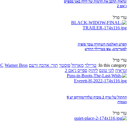
זנדאיה תדבב את הדמות של לולה באני בספייס
ג'אם 2
עדי פרל
הסרט האלמנה השחורה עובר סופית
לסטרימינג, צפו בטריילר החדש
עדי פרל
In this category:
טריילר
מארוול
פוסטר
תור: אהבה ורעם
Warner Bros
DC
זנדאיה
לוני טונס
ליהוק
ספייס ג'אם 2
החתול של שרק 2 מוכיח שלדרימוורקס יש 9
נשמות
עדי פרל