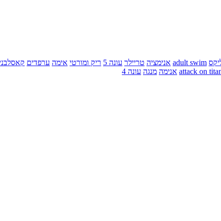
יקס
adult swim
אנימציה
טריילר
עונה 5
ריק ומורטי
אימה
ערפדים
קאסלבני
attack on tita
אנימה
מנגה
עונה 4