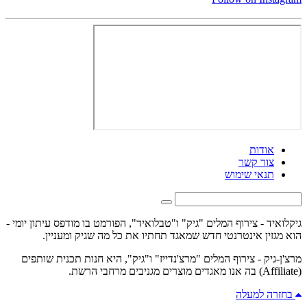
אודות
צור קשר
תנאי שימוש
גיקלואיד - צירוף המלים "גיק" ו"טבלואיד", הפורמט בו מודפס עיתון יומי -
הוא מגזין אינטרנטי חדש שמאגד תחתיו את כל מה שגיק ומעניין.
מרצ'ן-גיק - צירוף המלים "מרצ'נדייז" ו"גיק", היא חנות תכנית שותפים
(Affiliate) בה אנו מאגדים מוצרים מגניבים מרחבי הרשת.
בחזרה למעלה