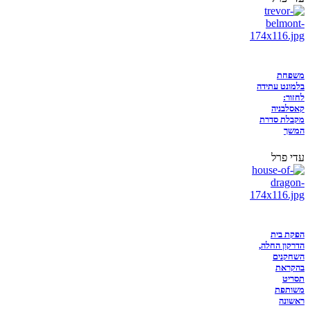
משפחת
בלמונט עתידה
לחזור:
קאסלבניה
מקבלת סדרת
המשך
עדי פרל
הפקת בית
הדרקון החלה,
השחקנים
בהקראת
תסריט
משותפת
ראשונה