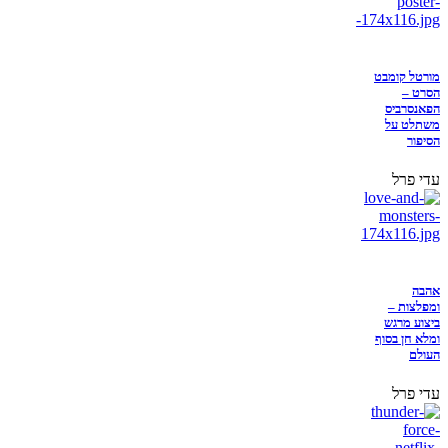
מורטל קומבט
הסרט –
הפאנסרביס
משתלט על
הסיפור
עדי פרל
אהבה
ומפלצות –
ביצוע מרגש
ומלא חן בסוף
העולם
עדי פרל