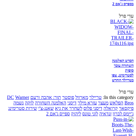
בספייס ג'אם 2
עדי פרל
הסרט האלמנה
השחורה עובר
סופית
לסטרימינג, צפו
בטריילר החדש
עדי פרל
In this category:
טריילר
מארוול
פוסטר
תור: אהבה ורעם
Warner
DC
Bros
הפלאש
מעצר
עזרא מילר
דיסני
האלמנה השחורה
לוקה
נשמה
פיקסאר
קרואלה
דיסני פלוס
לשחרר את גיא
שאנג-צ'י
שירות סטרימינג
ג'יימס לברון
זנדאיה
לוני טונס
ליהוק
ספייס ג'אם 2