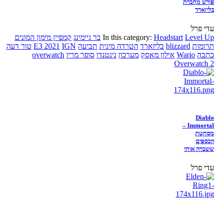
פורש מחברת
בליזארד
עדי פרל
Level Up
Headstart
In this category:
בר גיימינג
קמפיין מימון המונים
תרומות
blizzard
בליזארד
הטרדה מינית
תביעה
IGN
E3 2021
טור דעה
כתבה
Wario
אילון מאסק
מערכון
נינטנדו
סופר מריו
overwatch
Overwatch 2
Diablo
Immortal –
מסחטת
הכספים
ששברה אותי
עדי פרל