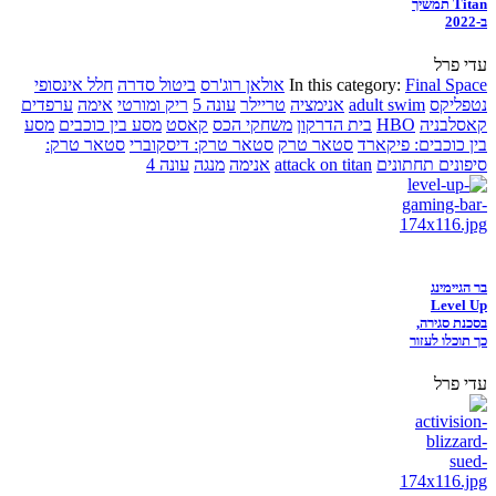
Titan תמשיך
ב-2022
עדי פרל
Final Space
In this category:
אולאן רוג'רס
ביטול סדרה
חלל אינסופי
נטפליקס
adult swim
אנימציה
טריילר
עונה 5
ריק ומורטי
אימה
ערפדים
קאסלבניה
HBO
בית הדרקון
משחקי הכס
קאסט
מסע בין כוכבים
מסע
בין כוכבים: פיקארד
סטאר טרק
סטאר טרק: דיסקוברי
סטאר טרק:
סיפונים תחתונים
attack on titan
אנימה
מנגה
עונה 4
בר הגיימינג
Level Up
בסכנת סגירה,
כך תוכלו לעזור
עדי פרל