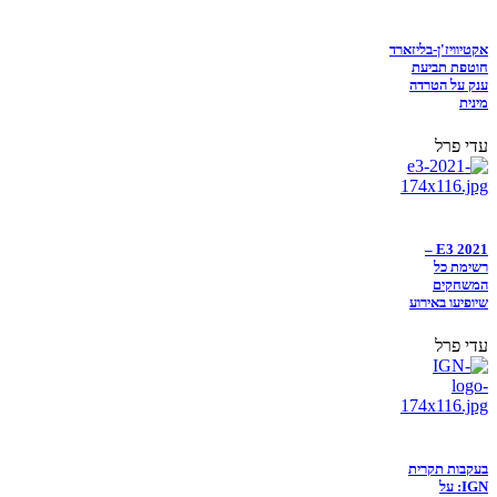
אקטיוויז'ן-בליזארד
חוטפת תביעת
ענק על הטרדה
מינית
עדי פרל
E3 2021 –
רשימת כל
המשחקים
שיופיעו באירוע
עדי פרל
בעקבות תקרית
IGN: על