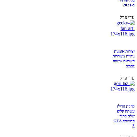
בקליפורניה
ב-2021
עדי פרל
יצירות אומנות
גיקיות מעוררות
השראה ששווה
להכיר
עדי פרל
להקת גורילז
עשתה קליפ
שלם בתוך
המשחק GTA
5