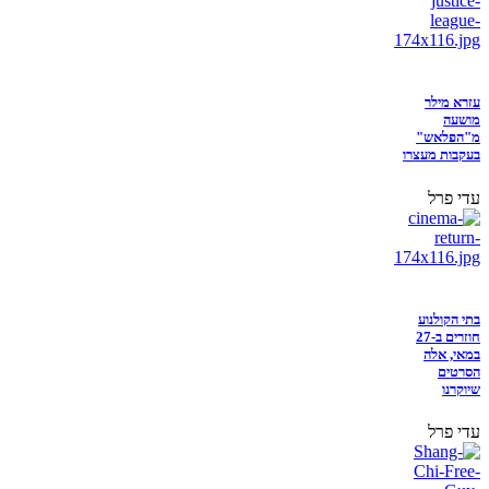
עזרא מילר
מושעה
מ"הפלאש"
בעקבות מעצרו
עדי פרל
בתי הקולנוע
חוזרים ב-27
במאי, אלה
הסרטים
שיוקרנו
עדי פרל