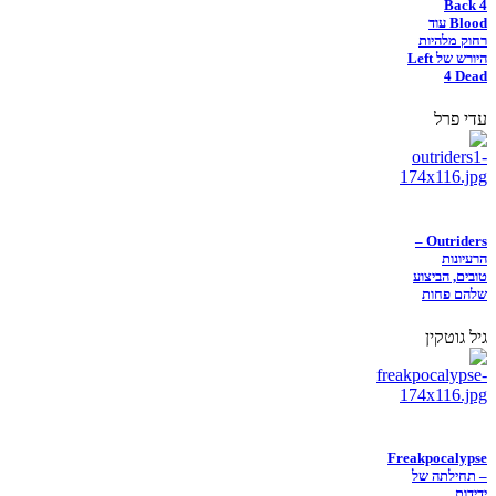
Back 4
Blood עוד
רחוק מלהיות
היורש של Left
4 Dead
עדי פרל
Outriders –
הרעיונות
טובים, הביצוע
שלהם פחות
גיל גוטקין
Freakpocalypse
– תחילתה של
ידידות