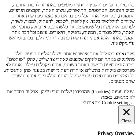
כל זכויות היוצרים והקניין הרוחני המופיעים באתר זה לרבות התוכנה,
בסיס הנתונים, הטקסטים, התיאורים, עיצוב האתר, הקבצים הגרפיים,
התמונות, וכל חומר אחר הכלולים בו, אם לא נאמר מפורשות אחרת,
שמורים לגיקלואיד בלבד. אין להפיץ, לשכפל, להעתיק, למכור, לשדר,
לפרסם, או לעשות כל שימוש מסחרי כלשהו בכל או בחלק מתכניו של
האתר, כולל מוצרים, תמונות, גרפיקה, תיאורים, עיצוב וכל דבר אחר
המוצג באתר, אלא אם ניתנה רשות כתובה וחתומה לכך בכתב ומראש
ע''י גיקלואיד.
גילוי נאות:
כמו לכל אתר אינטרנט אחר, יש לנו עלויות תפעול. חלק
מהלינקים באתר הם לינקים שמפנים לאתרי צד שלישי, להלן "שותפים".
במידה ומתבצעת רכישה באתר השותף, אנחנו מקבלים עמלה. אנחנו לא
מפרסמים ביקורות בתשלום או חוות דעת מזויפות בטענה שהן אותנטיות.
כל המוצרים מפורסמים על פי שיקול דעתנו הבלעדי כי אנחנו חושבים
שהם מגניבים.
יש לנו עוגיות (Cookies) שהדפדפן שלכם יעוף עליהן. אבל זה בסדר אם
לא מתאים, באמת
Cookie settings
מתאים לי
Close
Privacy Overview