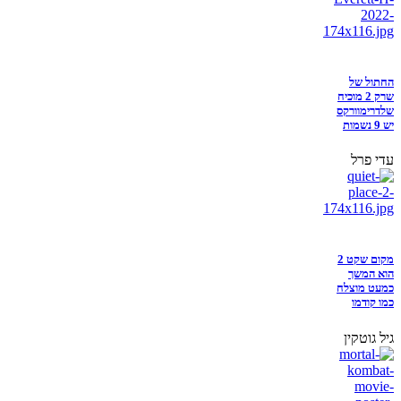
החתול של
שרק 2 מוכיח
שלדרימוורקס
יש 9 נשמות
עדי פרל
מקום שקט 2
הוא המשך
כמעט מוצלח
כמו קודמו
גיל גוטקין