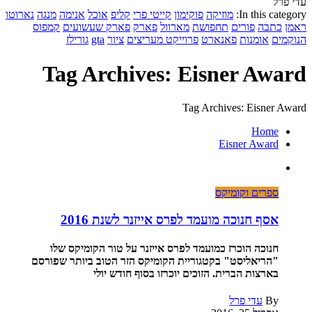
עדי פרל
In this category:
מוזיקה
פוקימון
קייטי פרי
קליפ
אוכל
אנימה
מנגה
נארוטו
ראמן
כתבה
פורים
תחפושת
מארוול
פארק
פארק שעשועים
קמפוס
הנוקמים
אומנות
פאנארט
פרוייקט מעריצים
ציור
gta
גורילז
Tag Archives: Eisner Award
Tag Archives: Eisner Award
Home
Eisner Award
ספרים וקומיקס
אסף חנוכה מועמד לפרס אייזנר לשנת 2016
חנוכה הוכרז כמועמד לפרס אייזנר על טור הקומיקס שלו
"הריאליסט" בקטגוריית הקומיקס הזר הטוב ביותר שפורסם
בארצות הברית. הזוכים יוכרזו בסוף חודש יולי
By
עדי פרל