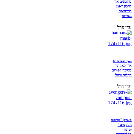
מתכונים איך
להכין ראמן
בהשראת
נארוטו
עדי פרל
נשף מסיכות:
איך לאלתר
מסיכה לפורים
בקלות ובזול
עדי פרל
פארק "קמפוס
הנוקמים"
יפתח