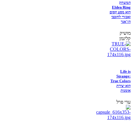
המשחק
Elden Ring
הוא מסע קסום
ואכזרי לחובבי
הז'אנר
מושיק
קלינמן
Life is
Strange:
True Colors
הוא יצירת
אומנות
עדי פרל