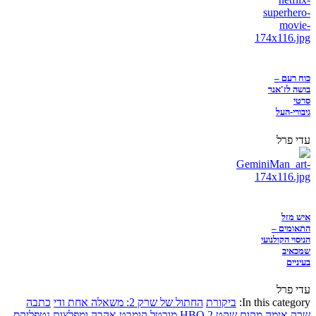
כוח רעם –
בושה לז'אנר
סרטי
גיבורי-העל
עדי פרל
איש מזל
התאומים –
הניסוי הקולנועי
שמכאיב
בעיניים
עדי פרל
In this category:
ביקורת
החתול של שרק 2: משאלה אחת ודי
כתבה
שרק
אימה
מקום שקט 2
HBO
מורטל קומבט
אהבה ומפלצות
נטפליקס