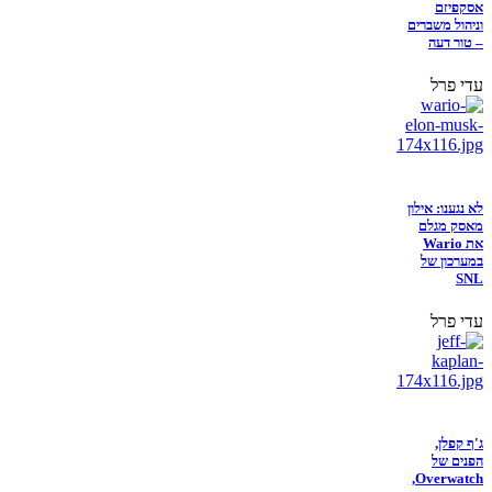
אסקפיזם
וניהול משברים
– טור דעה
עדי פרל
לא נגענו: אילון
מאסק מגלם
את Wario
במערכון של
SNL
עדי פרל
ג'ף קפלן,
הפנים של
Overwatch,