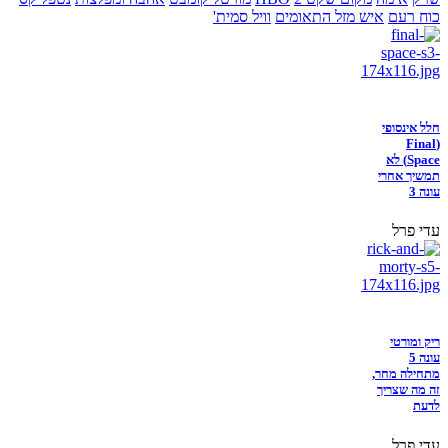
כוח רעם
איש מזל התאומים
וויל סמית'
חלל אינסופי
(Final
Space) לא
תמשיך אחרי
עונה 3
עדי פרל
ריק ומורטי
עונה 5
מתחילה מחר,
זה מה שצריך
לדעת
עדי פרל