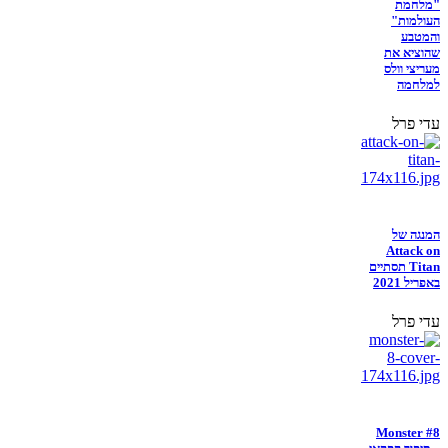
"מלחמת
העולמות"
והמטבע
שהוציא את
מעריצי וולס
למלחמה
עדי פרל
המנגה של
Attack on
Titan תסתיים
באפריל 2021
עדי פרל
Monster #8