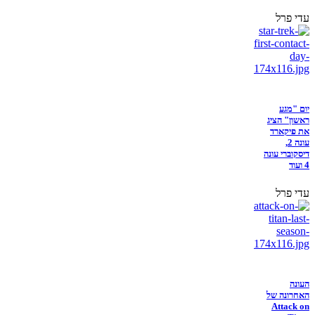
עדי פרל
יום "מגע
ראשון" הציג
את פיקארד
עונה 2,
דיסקוברי עונה
4 ועוד
עדי פרל
העונה
האחרונה של
Attack on