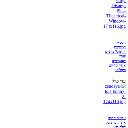
דיסני+
במדיניות
חדשה? סרטים
יעברו
לסטרימינג
אחרי 45 יום
בקולנוע
עדי פרל
זנדאיה תדבב
את הדמות של
לולה באני