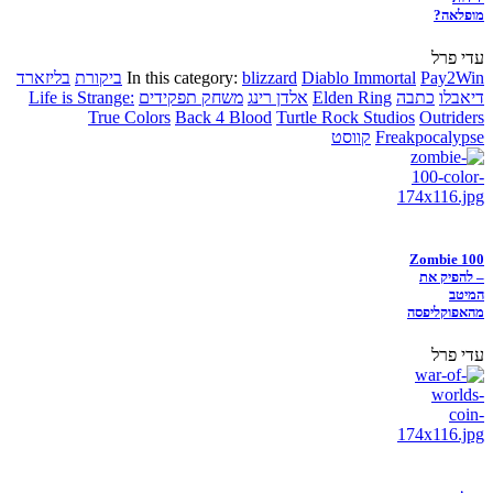
מופלאה?
עדי פרל
Pay2Win
Diablo Immortal
blizzard
In this category:
ביקורת
בליזארד
דיאבלו
כתבה
Elden Ring
אלדן רינג
משחק תפקידים
Life is Strange:
True Colors
Back 4 Blood
Turtle Rock Studios
Outriders
Freakpocalypse
קווסט
Zombie 100
– להפיק את
המיטב
מהאפוקליפסה
עדי פרל