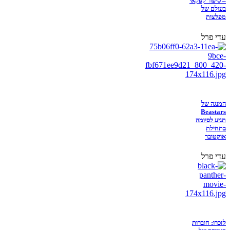
– סיפור קפקאי
בעולם של
מפלצות
עדי פרל
המנגה של
Beastars
תגיע לסיומה
בתחילת
אוקטובר
עדי פרל
לזכרו: חוברות