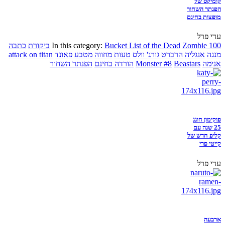
קומיקס של
הפנתר השחור
מופצות בחינם
עדי פרל
Zombie 100
Bucket List of the Dead
In this category:
ביקורת
כתבה
מנגה
אנגליה
הרברט גורג' וולס
טעות
מחווה
מטבע
פאונד
attack on titan
אנימה
Beastars
Monster #8
הורדה בחינם
הפנתר השחור
פוקימון חוגג
25 שנה עם
קליפ חדש של
קייטי פרי
עדי פרל
ארבעה