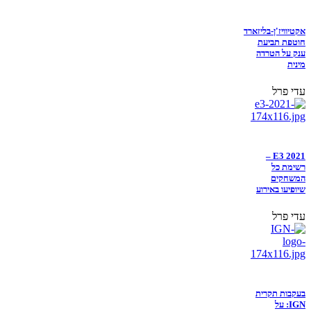
אקטיוויז'ן-בליזארד
חוטפת תביעת
ענק על הטרדה
מינית
עדי פרל
E3 2021 –
רשימת כל
המשחקים
שיופיעו באירוע
עדי פרל
בעקבות תקרית
IGN: על