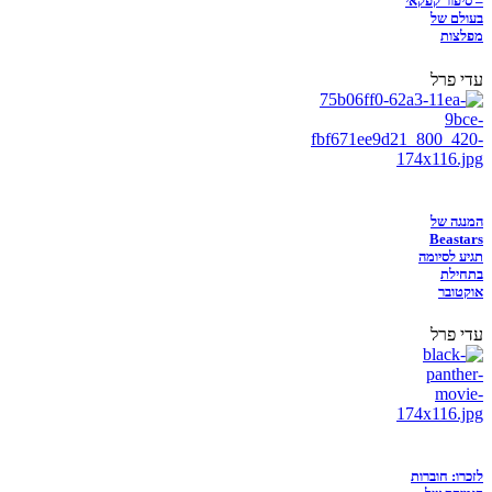
– סיפור קפקאי
בעולם של
מפלצות
עדי פרל
המנגה של
Beastars
תגיע לסיומה
בתחילת
אוקטובר
עדי פרל
לזכרו: חוברות