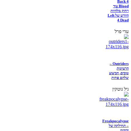
Back 4
Blood עוד
רחוק מלהיות
היורש של Left
4 Dead
עדי פרל
Outriders –
הרעיונות
טובים, הביצוע
שלהם פחות
גיל גוטקין
Freakpocalypse
– תחילתה של
ידידות