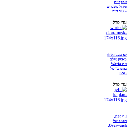
אסקפיזם
וניהול משברים
– טור דעה
עדי פרל
לא נגענו: אילון
מאסק מגלם
את Wario
במערכון של
SNL
עדי פרל
ג'ף קפלן,
הפנים של
Overwatch,