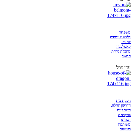
משפחת
בלמונט עתידה
לחזור:
קאסלבניה
מקבלת סדרת
המשך
עדי פרל
הפקת בית
הדרקון החלה,
השחקנים
בהקראת
תסריט
משותפת
ראשונה