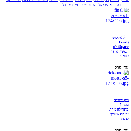
כוח רעם
איש מזל התאומים
וויל סמית'
חלל אינסופי
(Final
Space) לא
תמשיך אחרי
עונה 3
עדי פרל
ריק ומורטי
עונה 5
מתחילה מחר,
זה מה שצריך
לדעת
עדי פרל