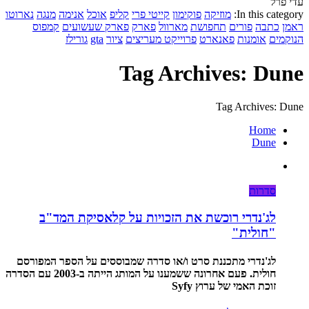
עדי פרל
In this category:
מוזיקה
פוקימון
קייטי פרי
קליפ
אוכל
אנימה
מנגה
נארוטו
ראמן
כתבה
פורים
תחפושת
מארוול
פארק
פארק שעשועים
קמפוס
הנוקמים
אומנות
פאנארט
פרוייקט מעריצים
ציור
gta
גורילז
Tag Archives: Dune
Tag Archives: Dune
Home
Dune
סדרות
לג'נדרי רוכשת את הזכויות על קלאסיקת המד"ב
"חולית"
לג'נדרי מתכננת סרט ו/או סדרה שמבוססים על הספר המפורסם
חולית. פעם אחרונה ששמענו על המותג הייתה ב-2003 עם הסדרה
זוכת האמי של ערוץ Syfy