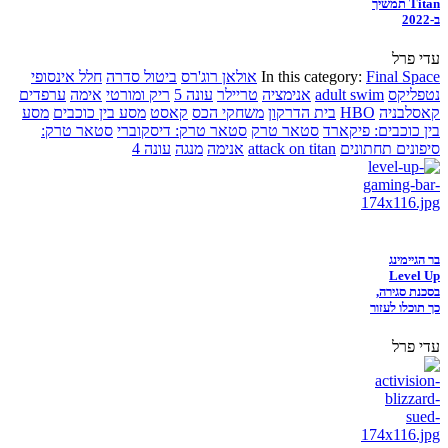
Titan תמשיך
ב-2022
עדי פרל
Final Space
In this category:
אולאן רוג'רס
ביטול סדרה
חלל אינסופי
נטפליקס
adult swim
אנימציה
טריילר
עונה 5
ריק ומורטי
אימה
ערפדים
קאסלבניה
HBO
בית הדרקון
משחקי הכס
קאסט
מסע בין כוכבים
מסע
בין כוכבים: פיקארד
סטאר טרק
סטאר טרק: דיסקוברי
סטאר טרק:
סיפונים תחתונים
attack on titan
אנימה
מנגה
עונה 4
בר הגיימינג
Level Up
בסכנת סגירה,
כך תוכלו לעזור
עדי פרל