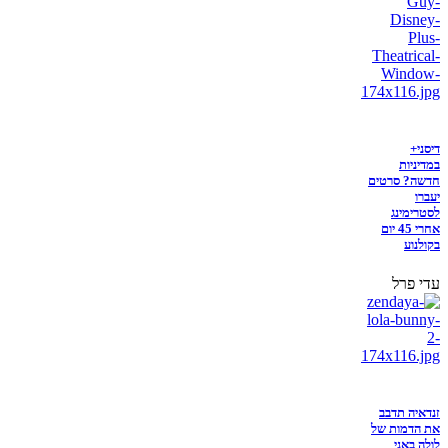
דיסני+
במדיניות
חדשה? סרטים
יעברו
לסטרימינג
אחרי 45 יום
בקולנוע
עדי פרל
זנדאיה תדבב
את הדמות של
לולה באני