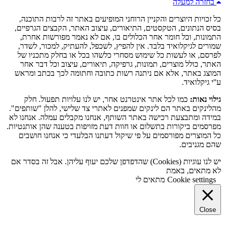
בחזרה למעלה
כל זכויות היוצרים והקניין הרוחני המופיעים באתר זה לרבות התוכנה,
בסיס הנתונים, הטקסטים, התיאורים, עיצוב האתר, הקבצים הגרפיים,
התמונות, וכל חומר אחר הכלולים בו, אם לא נאמר מפורשות אחרת,
שמורים לגיקלואיד בלבד. אין להפיץ, לשכפל, להעתיק, למכור, לשדר,
לפרסם, או לעשות כל שימוש מסחרי כלשהו בכל או בחלק מתכניו של
האתר, כולל מוצרים, תמונות, גרפיקה, תיאורים, עיצוב וכל דבר אחר
המוצג באתר, אלא אם ניתנה רשות כתובה וחתומה לכך בכתב ומראש
ע''י גיקלואיד.
גילוי נאות:
כמו לכל אתר אינטרנט אחר, יש לנו עלויות תפעול. חלק
מהלינקים באתר הם לינקים שמפנים לאתרי צד שלישי, להלן "שותפים".
במידה ומתבצעת רכישה באתר השותף, אנחנו מקבלים עמלה. אנחנו לא
מפרסמים ביקורות בתשלום או חוות דעת מזויפות בטענה שהן אותנטיות.
כל המוצרים מפורסמים על פי שיקול דעתנו הבלעדי כי אנחנו חושבים
שהם מגניבים.
יש לנו עוגיות (Cookies) שהדפדפן שלכם יעוף עליהן. אבל זה בסדר אם
לא מתאים, באמת
Cookie settings
מתאים לי
Close