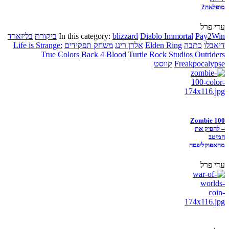
מופלאה?
עדי פרל
Pay2Win
Diablo Immortal
blizzard
In this category:
ביקורת
בליזארד
דיאבלו
כתבה
Elden Ring
אלדן רינג
משחק תפקידים
Life is Strange:
True Colors
Back 4 Blood
Turtle Rock Studios
Outriders
Freakpocalypse
קווסט
Zombie 100
– להפיק את
המיטב
מהאפוקליפסה
עדי פרל