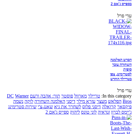
בספייס ג'אם 2
עדי פרל
הסרט האלמנה
השחורה עובר
סופית
לסטרימינג, צפו
בטריילר החדש
עדי פרל
In this category:
טריילר
מארוול
פוסטר
תור: אהבה ורעם
Warner
DC
Bros
הפלאש
מעצר
עזרא מילר
דיסני
האלמנה השחורה
לוקה
נשמה
פיקסאר
קרואלה
דיסני פלוס
לשחרר את גיא
שאנג-צ'י
שירות סטרימינג
ג'יימס לברון
זנדאיה
לוני טונס
ליהוק
ספייס ג'אם 2