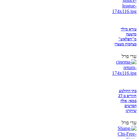
עזרא מילר
מושעה
מ"הפלאש"
בעקבות מעצרו
עדי פרל
בתי הקולנוע
חוזרים ב-27
במאי, אלה
הסרטים
שיוקרנו
עדי פרל