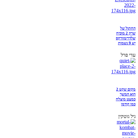
החתול של
שרק 2 מוכיח
שלדרימוורקס
יש 9 נשמות
עדי פרל
מקום שקט 2
הוא המשך
כמעט מוצלח
כמו קודמו
גיל גוטקין