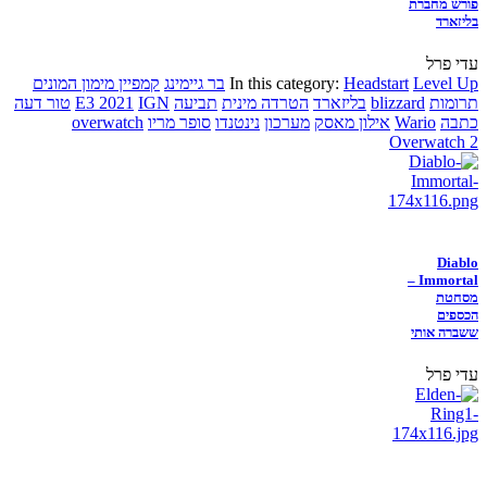
פורש מחברת
בליזארד
עדי פרל
Level Up
Headstart
In this category:
בר גיימינג
קמפיין מימון המונים
תרומות
blizzard
בליזארד
הטרדה מינית
תביעה
IGN
E3 2021
טור דעה
כתבה
Wario
אילון מאסק
מערכון
נינטנדו
סופר מריו
overwatch
Overwatch 2
Diablo
Immortal –
מסחטת
הכספים
ששברה אותי
עדי פרל