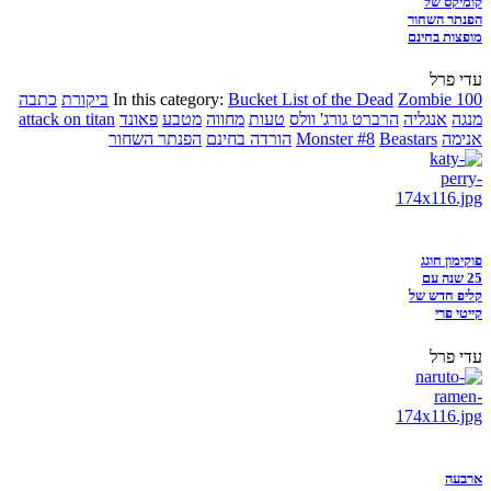
קומיקס של
הפנתר השחור
מופצות בחינם
עדי פרל
Zombie 100
Bucket List of the Dead
In this category:
ביקורת
כתבה
מנגה
אנגליה
הרברט גורג' וולס
טעות
מחווה
מטבע
פאונד
attack on titan
אנימה
Beastars
Monster #8
הורדה בחינם
הפנתר השחור
פוקימון חוגג
25 שנה עם
קליפ חדש של
קייטי פרי
עדי פרל
ארבעה