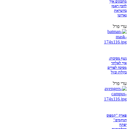
מתכונים איך
להכין ראמן
בהשראת
נארוטו
עדי פרל
נשף מסיכות:
איך לאלתר
מסיכה לפורים
בקלות ובזול
עדי פרל
פארק "קמפוס
הנוקמים"
יפתח