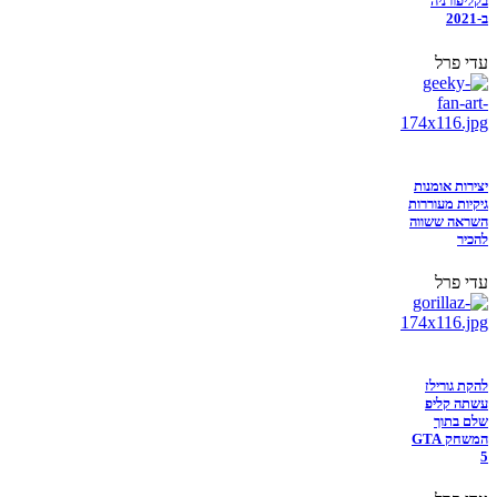
בקליפורניה
ב-2021
עדי פרל
יצירות אומנות
גיקיות מעוררות
השראה ששווה
להכיר
עדי פרל
להקת גורילז
עשתה קליפ
שלם בתוך
המשחק GTA
5