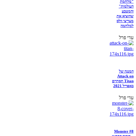
"מלחמת
העולמות"
והמטבע
שהוציא את
מעריצי וולס
למלחמה
עדי פרל
המנגה של
Attack on
Titan תסתיים
באפריל 2021
עדי פרל
Monster #8