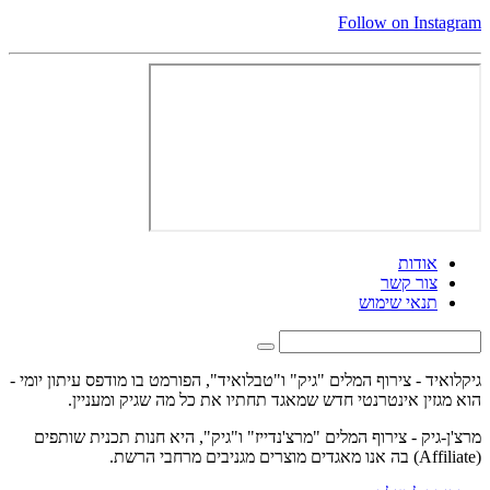
Follow on Instagram
אודות
צור קשר
תנאי שימוש
גיקלואיד - צירוף המלים "גיק" ו"טבלואיד", הפורמט בו מודפס עיתון יומי -
הוא מגזין אינטרנטי חדש שמאגד תחתיו את כל מה שגיק ומעניין.
מרצ'ן-גיק - צירוף המלים "מרצ'נדייז" ו"גיק", היא חנות תכנית שותפים
(Affiliate) בה אנו מאגדים מוצרים מגניבים מרחבי הרשת.