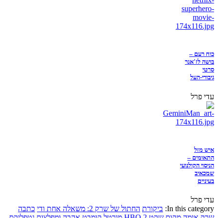
כוח רעם –
בושה לז'אנר
סרטי
גיבורי-העל
עדי פרל
איש מזל
התאומים –
הניסוי הקולנועי
שמכאיב
בעיניים
עדי פרל
In this category:
ביקורת
החתול של שרק 2: משאלה אחת ודי
כתבה
שרק
אימה
מקום שקט 2
HBO
מורטל קומבט
אהבה ומפלצות
נטפליקס