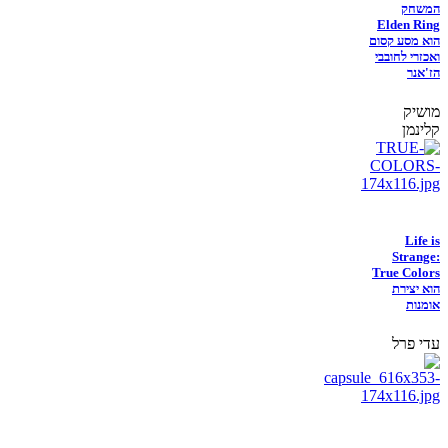
המשחק
Elden Ring
הוא מסע קסום
ואכזרי לחובבי
הז'אנר
מושיק
קלינמן
Life is
Strange:
True Colors
הוא יצירת
אומנות
עדי פרל