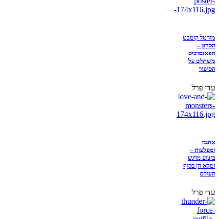
מורטל קומבט
הסרט –
הפאנסרביס
משתלט על
הסיפור
עדי פרל
אהבה
ומפלצות –
ביצוע מרגש
ומלא חן בסוף
העולם
עדי פרל