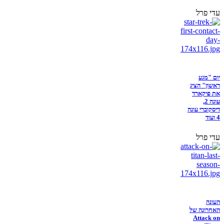
עדי פרל
יום "מגע
ראשון" הציג
את פיקארד
עונה 2,
דיסקוברי עונה
4 ועוד
עדי פרל
העונה
האחרונה של
Attack on