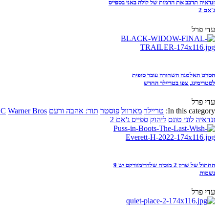
זנדאיה תדבב את הדמות של לולה באני בספייס
ג'אם 2
עדי פרל
הסרט האלמנה השחורה עובר סופית
לסטרימינג, צפו בטריילר החדש
עדי פרל
In this category:
טריילר
מארוול
פוסטר
תור: אהבה ורעם
Warner Bros
DC
זנדאיה
לוני טונס
ליהוק
ספייס ג'אם 2
החתול של שרק 2 מוכיח שלדרימוורקס יש 9
נשמות
עדי פרל