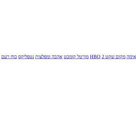
ימה
מקום שקט 2
HBO
מורטל קומבט
אהבה ומפלצות
נטפליקס
כוח רעם