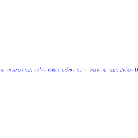
הפלאש
מעצר
עזרא מילר
דיסני
האלמנה השחורה
לוקה
נשמה
פיקסאר
קר