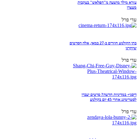
עזרא מילר מושעה מ"הפלאש" בעקבות
מעצרו
עדי פרל
בתי הקולנוע חוזרים ב-27 במאי, אלה הסרטים
שיוקרנו
עדי פרל
דיסני+ במדיניות חדשה? סרטים יעברו
לסטרימינג אחרי 45 יום בקולנוע
עדי פרל