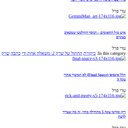
עדי פרל
איש מזל התאומים – הניסוי הקולנועי שמכאיב
בעיניים
עדי פרל
In this category:
ביקורת
החתול של שרק 2: משאלה אחת ודי
כתבה
שרק
א
חלל אינסופי (Final Space) לא תמשיך אחרי
עונה 3
עדי פרל
ריק ומורטי עונה 5 מתחילה מחר, זה מה שצריך
לדעת
עדי פרל