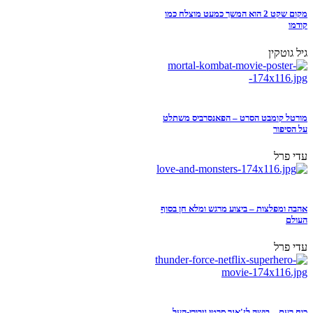
מקום שקט 2 הוא המשך כמעט מוצלח כמו
קודמו
גיל גוטקין
מורטל קומבט הסרט – הפאנסרביס משתלט
על הסיפור
עדי פרל
אהבה ומפלצות – ביצוע מרגש ומלא חן בסוף
העולם
עדי פרל
כוח רעם – בושה לז'אנר סרטי גיבורי-העל