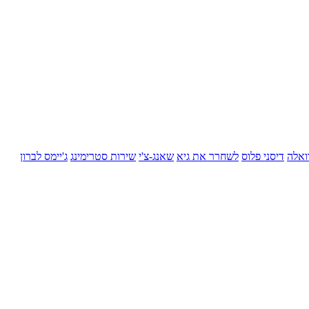
ואלה
דיסני פלוס
לשחרר את גיא
שאנג-צ'י
שירות סטרימינג
ג'יימס לברון