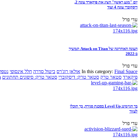
יום "מגע ראשון" הציג את פיקארד עונה 2,
דיסקוברי עונה 4 ועוד
עדי פרל
העונה האחרונה של Attack on Titan תמשיך
ב-2022
עדי פרל
Final Space
In this category:
אולאן רוג'רס
ביטול סדרה
חלל אינסופי
נטפל
פיקארד
סטאר טרק
סטאר טרק: דיסקוברי
סטאר טרק: סיפונים תחתונים
n
בר הגיימינג Level Up בסכנת סגירה, כך תוכלו
לעזור
עדי פרל