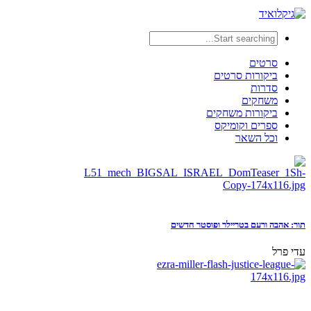
סרטים
ביקורות סרטים
סדרות
משחקים
ביקורות משחקים
ספרים וקומיקס
וכל השאר
תור: אהבה ורעם בטריילר ופוסטר חדשים
עדי פרל