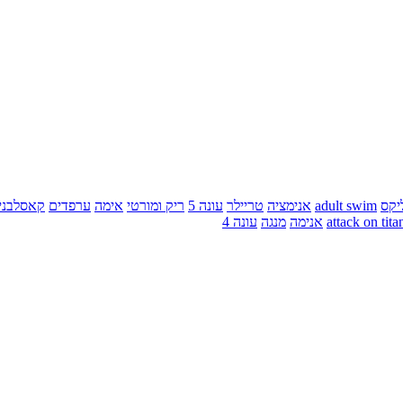
יקס
adult swim
אנימציה
טריילר
עונה 5
ריק ומורטי
אימה
ערפדים
קאסלבני
attack on tita
אנימה
מנגה
עונה 4