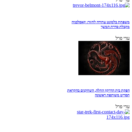
משפחת בלמונט עתידה לחזור: קאסלבניה
מקבלת סדרת המשך
עדי פרל
הפקת בית הדרקון החלה, השחקנים בהקראת
תסריט משותפת ראשונה
עדי פרל