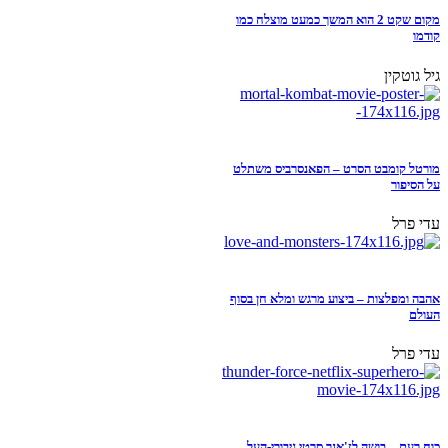
מקום שקט 2 הוא המשך כמעט מוצלח כמו
קודמו
גיל גוטקין
מורטל קומבט הסרט – הפאנסרביס משתלט
על הסיפור
עדי פרל
אהבה ומפלצות – ביצוע מרגש ומלא חן בסוף
העולם
עדי פרל
כוח רעם – בושה לז'אנר סרטי גיבורי-העל