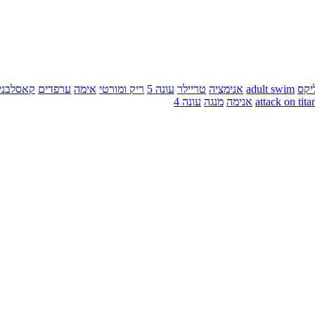
יקס
adult swim
אנימציה
טריילר
עונה 5
ריק ומורטי
אימה
ערפדים
קאסלבני
attack on tita
אנימה
מנגה
עונה 4