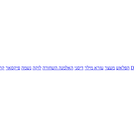
הפלאש
מעצר
עזרא מילר
דיסני
האלמנה השחורה
לוקה
נשמה
פיקסאר
קר