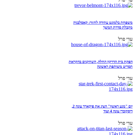
משפחת בלמונט עתידה לחזור: קאסלבניה
מקבלת סדרת המשך
עדי פרל
הפקת בית הדרקון החלה, השחקנים בהקראת
תסריט משותפת ראשונה
עדי פרל
יום "מגע ראשון" הציג את פיקארד עונה 2,
דיסקוברי עונה 4 ועוד
עדי פרל