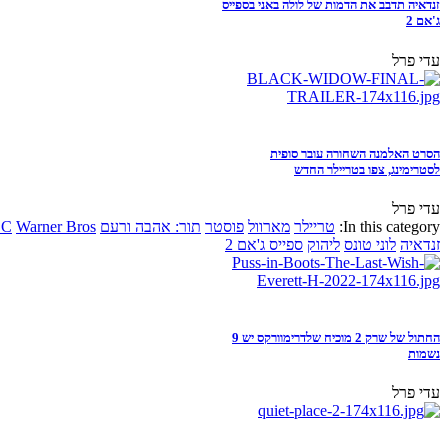
זנדאיה תדבב את הדמות של לולה באני בספייס
ג'אם 2
עדי פרל
הסרט האלמנה השחורה עובר סופית
לסטרימינג, צפו בטריילר החדש
עדי פרל
In this category:
טריילר
מארוול
פוסטר
תור: אהבה ורעם
Warner Bros
DC
זנדאיה
לוני טונס
ליהוק
ספייס ג'אם 2
החתול של שרק 2 מוכיח שלדרימוורקס יש 9
נשמות
עדי פרל