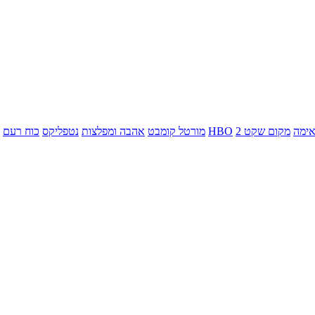
ימה
מקום שקט 2
HBO
מורטל קומבט
אהבה ומפלצות
נטפליקס
כוח רעם