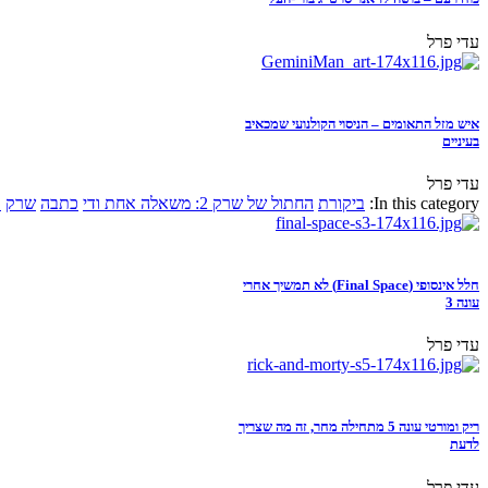
עדי פרל
איש מזל התאומים – הניסוי הקולנועי שמכאיב
בעיניים
עדי פרל
In this category:
ביקורת
החתול של שרק 2: משאלה אחת ודי
כתבה
שרק
א
חלל אינסופי (Final Space) לא תמשיך אחרי
עונה 3
עדי פרל
ריק ומורטי עונה 5 מתחילה מחר, זה מה שצריך
לדעת
עדי פרל