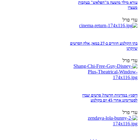
עזרא מילר מושעה מ"הפלאש" בעקבות
מעצרו
עדי פרל
בתי הקולנוע חוזרים ב-27 במאי, אלה הסרטים
שיוקרנו
עדי פרל
דיסני+ במדיניות חדשה? סרטים יעברו
לסטרימינג אחרי 45 יום בקולנוע
עדי פרל