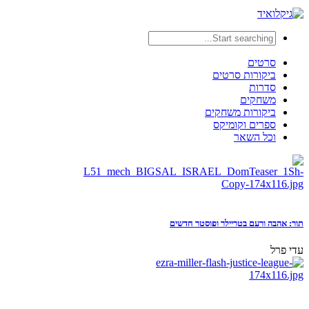
סרטים
ביקורות סרטים
סדרות
משחקים
ביקורות משחקים
ספרים וקומיקס
וכל השאר
תור: אהבה ורעם בטריילר ופוסטר חדשים
עדי פרל