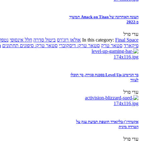
העונה האחרונה של Attack on Titan תמשיך
ב-2022
עדי פרל
Final Space
In this category:
אולאן רוג'רס
ביטול סדרה
חלל אינסופי
נטפל
פיקארד
סטאר טרק
סטאר טרק: דיסקוברי
סטאר טרק: סיפונים תחתונים
n
בר הגיימינג Level Up בסכנת סגירה, כך תוכלו
לעזור
עדי פרל
אקטיוויז'ן-בליזארד חוטפת תביעת ענק על
הטרדה מינית
עדי פרל