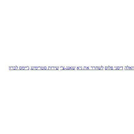
ואלה
דיסני פלוס
לשחרר את גיא
שאנג-צ'י
שירות סטרימינג
ג'יימס לברון