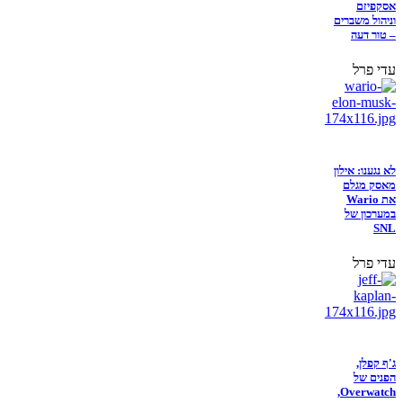
אסקפיזם
וניהול משברים
– טור דעה
עדי פרל
לא נגענו: אילון
מאסק מגלם
את Wario
במערכון של
SNL
עדי פרל
ג'ף קפלן,
הפנים של
Overwatch,