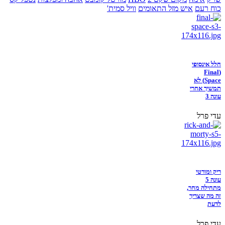
כוח רעם
איש מזל התאומים
וויל סמית'
חלל אינסופי
(Final
Space) לא
תמשיך אחרי
עונה 3
עדי פרל
ריק ומורטי
עונה 5
מתחילה מחר,
זה מה שצריך
לדעת
עדי פרל