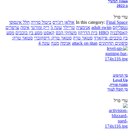
Titan תמשיך
ב-2022
עדי פרל
Final Space
In this category:
אולאן רוג'רס
ביטול סדרה
חלל אינסופי
נטפליקס
adult swim
אנימציה
טריילר
עונה 5
ריק ומורטי
אימה
ערפדים
קאסלבניה
HBO
בית הדרקון
משחקי הכס
קאסט
מסע בין כוכבים
מסע
בין כוכבים: פיקארד
סטאר טרק
סטאר טרק: דיסקוברי
סטאר טרק:
סיפונים תחתונים
attack on titan
אנימה
מנגה
עונה 4
בר הגיימינג
Level Up
בסכנת סגירה,
כך תוכלו לעזור
עדי פרל