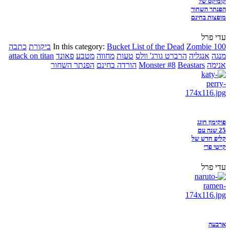
קומיקס של
הפנתר השחור
מופצות בחינם
עדי פרל
Zombie 100
Bucket List of the Dead
In this category:
ביקורת
כתבה
מנגה
אנגליה
הרברט גורג' וולס
טעות
מחווה
מטבע
פאונד
attack on titan
אנימה
Beastars
Monster #8
הורדה בחינם
הפנתר השחור
פוקימון חוגג
25 שנה עם
קליפ חדש של
קייטי פרי
עדי פרל
ארבעה