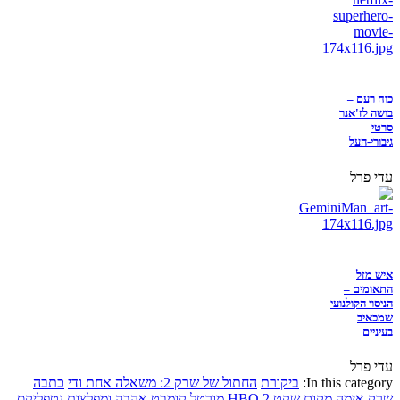
כוח רעם –
בושה לז'אנר
סרטי
גיבורי-העל
עדי פרל
איש מזל
התאומים –
הניסוי הקולנועי
שמכאיב
בעיניים
עדי פרל
In this category:
ביקורת
החתול של שרק 2: משאלה אחת ודי
כתבה
שרק
אימה
מקום שקט 2
HBO
מורטל קומבט
אהבה ומפלצות
נטפליקס