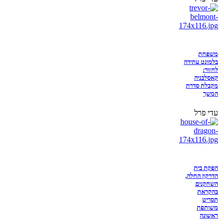
משפחת
בלמונט עתידה
לחזור:
קאסלבניה
מקבלת סדרת
המשך
עדי פרל
הפקת בית
הדרקון החלה,
השחקנים
בהקראת
תסריט
משותפת
ראשונה