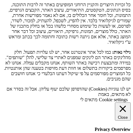
כל זכויות היוצרים והקניין הרוחני המופיעים באתר זה לרבות התוכנה,
בסיס הנתונים, הטקסטים, התיאורים, עיצוב האתר, הקבצים הגרפיים,
התמונות, וכל חומר אחר הכלולים בו, אם לא נאמר מפורשות אחרת,
שמורים לגיקלואיד בלבד. אין להפיץ, לשכפל, להעתיק, למכור, לשדר,
לפרסם, או לעשות כל שימוש מסחרי כלשהו בכל או בחלק מתכניו של
האתר, כולל מוצרים, תמונות, גרפיקה, תיאורים, עיצוב וכל דבר אחר
המוצג באתר, אלא אם ניתנה רשות כתובה וחתומה לכך בכתב ומראש
ע''י גיקלואיד.
גילוי נאות:
כמו לכל אתר אינטרנט אחר, יש לנו עלויות תפעול. חלק
מהלינקים באתר הם לינקים שמפנים לאתרי צד שלישי, להלן "שותפים".
במידה ומתבצעת רכישה באתר השותף, אנחנו מקבלים עמלה. אנחנו לא
מפרסמים ביקורות בתשלום או חוות דעת מזויפות בטענה שהן אותנטיות.
כל המוצרים מפורסמים על פי שיקול דעתנו הבלעדי כי אנחנו חושבים
שהם מגניבים.
יש לנו עוגיות (Cookies) שהדפדפן שלכם יעוף עליהן. אבל זה בסדר אם
לא מתאים, באמת
Cookie settings
מתאים לי
Close
Privacy Overview