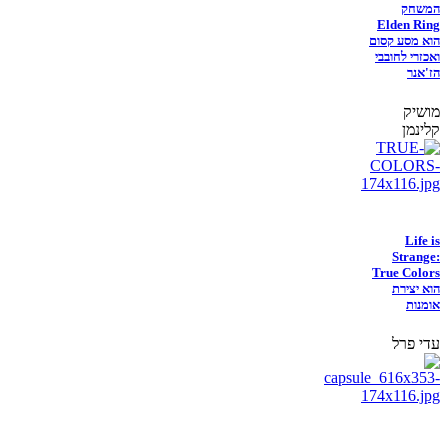
המשחק
Elden Ring
הוא מסע קסום
ואכזרי לחובבי
הז'אנר
מושיק
קלינמן
Life is
Strange:
True Colors
הוא יצירת
אומנות
עדי פרל