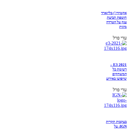
אקטיוויז'ן-בליזארד
חוטפת תביעת
ענק על הטרדה
מינית
עדי פרל
E3 2021 –
רשימת כל
המשחקים
שיופיעו באירוע
עדי פרל
בעקבות תקרית
IGN: על