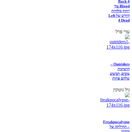
Back 4
Blood עוד
רחוק מלהיות
היורש של Left
4 Dead
עדי פרל
Outriders –
הרעיונות
טובים, הביצוע
שלהם פחות
גיל גוטקין
Freakpocalypse
– תחילתה של
ידידות