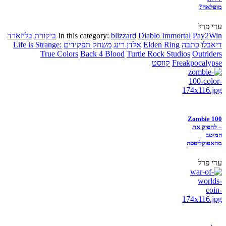
מופלאה?
עדי פרל
Pay2Win
Diablo Immortal
blizzard
In this category:
ביקורת
בליזארד
דיאבלו
כתבה
Elden Ring
אלדן רינג
משחק תפקידים
Life is Strange:
True Colors
Back 4 Blood
Turtle Rock Studios
Outriders
Freakpocalypse
קווסט
Zombie 100
– להפיק את
המיטב
מהאפוקליפסה
עדי פרל