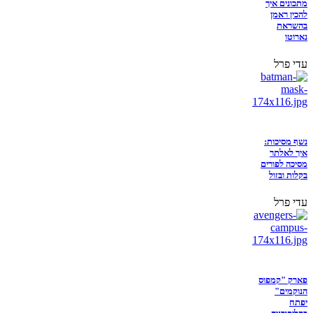
מתכונים איך
להכין ראמן
בהשראת
נארוטו
עדי פרל
נשף מסיכות:
איך לאלתר
מסיכה לפורים
בקלות ובזול
עדי פרל
פארק "קמפוס
הנוקמים"
יפתח