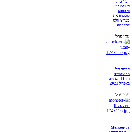
"מלחמת
העולמות"
והמטבע
שהוציא את
מעריצי וולס
למלחמה
עדי פרל
המנגה של
Attack on
Titan תסתיים
באפריל 2021
עדי פרל
Monster #8