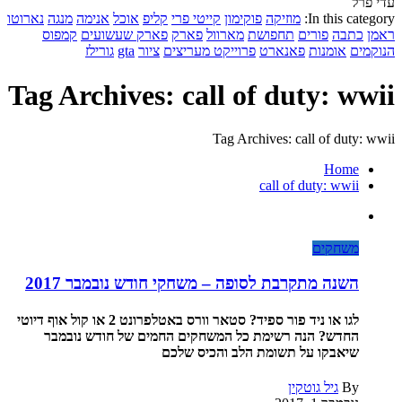
עדי פרל
In this category:
מוזיקה
פוקימון
קייטי פרי
קליפ
אוכל
אנימה
מנגה
נארוטו
ראמן
כתבה
פורים
תחפושת
מארוול
פארק
פארק שעשועים
קמפוס
הנוקמים
אומנות
פאנארט
פרוייקט מעריצים
ציור
gta
גורילז
Tag Archives: call of duty: wwii
Tag Archives: call of duty: wwii
Home
call of duty: wwii
משחקים
השנה מתקרבת לסופה – משחקי חודש נובמבר 2017
לגו או ניד פור ספיד? סטאר וורס באטלפרונט 2 או קול אוף דיוטי
החדש? הנה רשימת כל המשחקים החמים של חודש נובמבר
שיאבקו על תשומת הלב והכיס שלכם
By
גיל גוטקין