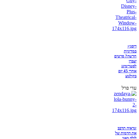
דיסני+
במדיניות
חדשה? סרטים
יעברו
לסטרימינג
אחרי 45 יום
בקולנוע
עדי פרל
זנדאיה תדבב
את הדמות של
לולה באני