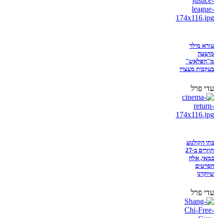
עזרא מילר
מושעה
מ"הפלאש"
בעקבות מעצרו
עדי פרל
בתי הקולנוע
חוזרים ב-27
במאי, אלה
הסרטים
שיוקרנו
עדי פרל