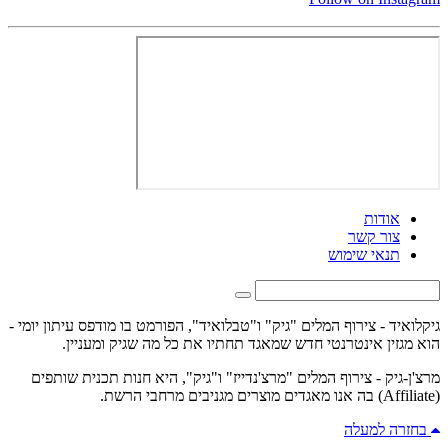
אודות
צור קשר
תנאי שימוש
גיקלואיד - צירוף המלים "גיק" ו"טבלואיד", הפורמט בו מודפס עיתון יומי -
הוא מגזין אינטרנטי חדש שמאגד תחתיו את כל מה שגיק ומעניין.
מרצ'ן-גיק - צירוף המלים "מרצ'נדייז" ו"גיק", היא חנות תכנית שותפים
(Affiliate) בה אנו מאגדים מוצרים מגניבים מרחבי הרשת.
בחזרה למעלה