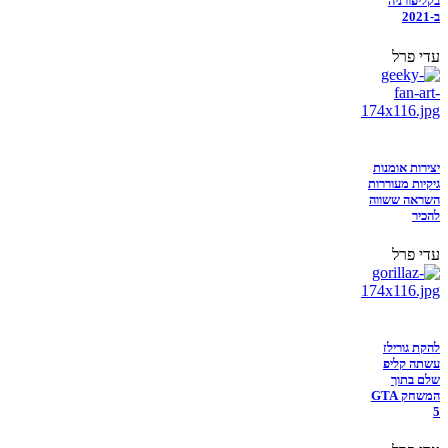
בקליפורניה
ב-2021
עדי פרל
יצירות אומנות
גיקיות מעוררות
השראה ששווה
להכיר
עדי פרל
להקת גורילז
עשתה קליפ
שלם בתוך
המשחק GTA
5