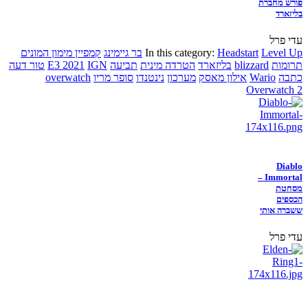
פורש מחברת
בליזארד
עדי פרל
Level Up
Headstart
In this category:
בר גיימינג
קמפיין מימון המונים
תרומות
blizzard
בליזארד
הטרדה מינית
תביעה
IGN
E3 2021
טור דעה
כתבה
Wario
אילון מאסק
מערכון
נינטנדו
סופר מריו
overwatch
Overwatch 2
Diablo
Immortal –
מסחטת
הכספים
ששברה אותי
עדי פרל