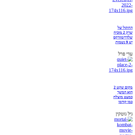
החתול של
שרק 2 מוכיח
שלדרימוורקס
יש 9 נשמות
עדי פרל
מקום שקט 2
הוא המשך
כמעט מוצלח
כמו קודמו
גיל גוטקין