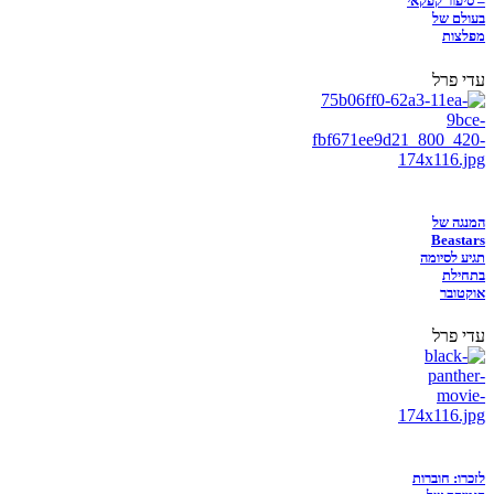
– סיפור קפקאי
בעולם של
מפלצות
עדי פרל
המנגה של
Beastars
תגיע לסיומה
בתחילת
אוקטובר
עדי פרל
לזכרו: חוברות