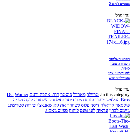
בספייס ג'אם 2
עדי פרל
הסרט האלמנה
השחורה עובר
סופית
לסטרימינג, צפו
בטריילר החדש
עדי פרל
In this category:
טריילר
מארוול
פוסטר
תור: אהבה ורעם
Warner
DC
Bros
הפלאש
מעצר
עזרא מילר
דיסני
האלמנה השחורה
לוקה
נשמה
פיקסאר
קרואלה
דיסני פלוס
לשחרר את גיא
שאנג-צ'י
שירות סטרימינג
ג'יימס לברון
זנדאיה
לוני טונס
ליהוק
ספייס ג'אם 2