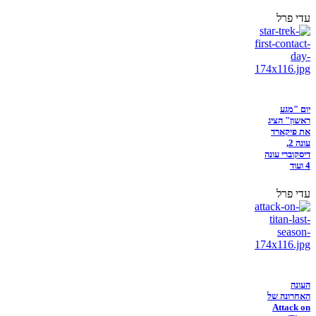
עדי פרל
יום "מגע
ראשון" הציג
את פיקארד
עונה 2,
דיסקוברי עונה
4 ועוד
עדי פרל
העונה
האחרונה של
Attack on