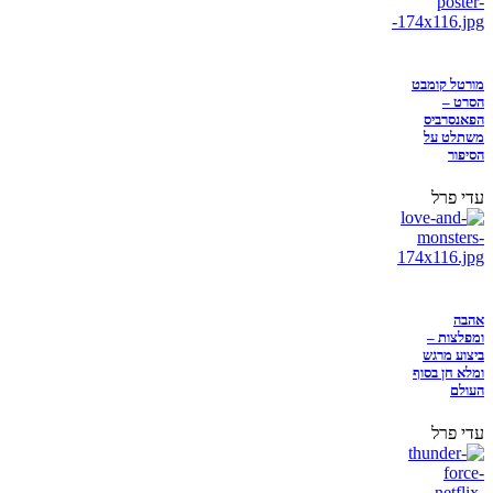
מורטל קומבט
הסרט –
הפאנסרביס
משתלט על
הסיפור
עדי פרל
אהבה
ומפלצות –
ביצוע מרגש
ומלא חן בסוף
העולם
עדי פרל