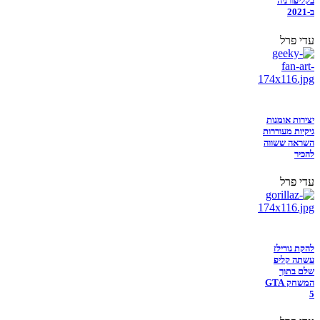
בקליפורניה
ב-2021
עדי פרל
יצירות אומנות
גיקיות מעוררות
השראה ששווה
להכיר
עדי פרל
להקת גורילז
עשתה קליפ
שלם בתוך
המשחק GTA
5