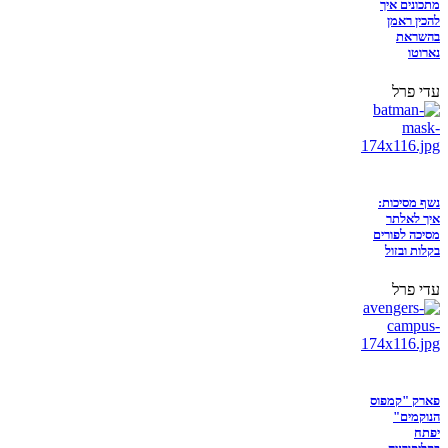
מתכונים איך
להכין ראמן
בהשראת
נארוטו
עדי פרל
נשף מסיכות:
איך לאלתר
מסיכה לפורים
בקלות ובזול
עדי פרל
פארק "קמפוס
הנוקמים"
יפתח