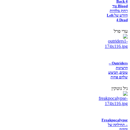
Back 4
Blood עוד
רחוק מלהיות
היורש של Left
4 Dead
עדי פרל
Outriders –
הרעיונות
טובים, הביצוע
שלהם פחות
גיל גוטקין
Freakpocalypse
– תחילתה של
ידידות