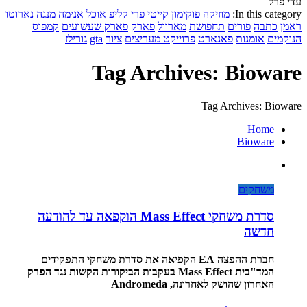
עדי פרל
In this category:
מוזיקה
פוקימון
קייטי פרי
קליפ
אוכל
אנימה
מנגה
נארוטו
ראמן
כתבה
פורים
תחפושת
מארוול
פארק
פארק שעשועים
קמפוס
הנוקמים
אומנות
פאנארט
פרוייקט מעריצים
ציור
gta
גורילז
Tag Archives: Bioware
Tag Archives: Bioware
Home
Bioware
משחקים
סדרת משחקי Mass Effect הוקפאה עד להודעה
חדשה
חברת ההפצה EA הקפיאה את סדרת משחקי התפקידים
המד"בית Mass Effect בעקבות הביקורות הקשות נגד הפרק
האחרון שהושק לאחרונה, Andromeda