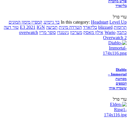
פורש מחברת
בליזארד
עדי פרל
Level Up
Headstart
In this category:
בר גיימינג
קמפיין מימון המונים
תרומות
blizzard
בליזארד
הטרדה מינית
תביעה
IGN
E3 2021
טור דעה
כתבה
Wario
אילון מאסק
מערכון
נינטנדו
סופר מריו
overwatch
Overwatch 2
Diablo
Immortal –
מסחטת
הכספים
ששברה אותי
עדי פרל