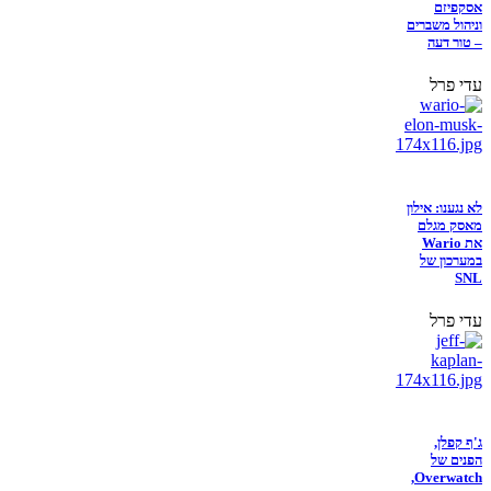
אסקפיזם
וניהול משברים
– טור דעה
עדי פרל
לא נגענו: אילון
מאסק מגלם
את Wario
במערכון של
SNL
עדי פרל
ג'ף קפלן,
הפנים של
Overwatch,