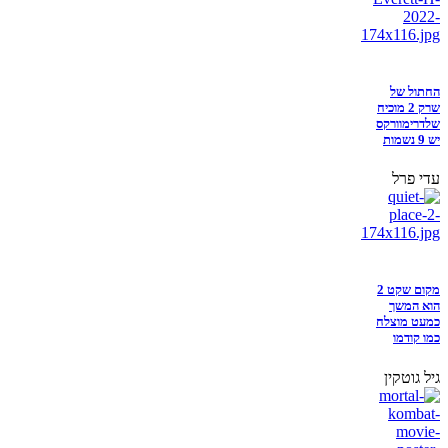
החתול של
שרק 2 מוכיח
שלדרימוורקס
יש 9 נשמות
עדי פרל
מקום שקט 2
הוא המשך
כמעט מוצלח
כמו קודמו
גיל גוטקין