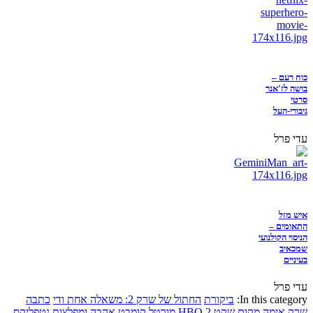
כוח רעם –
בושה לז'אנר
סרטי
גיבורי-העל
עדי פרל
איש מזל
התאומים –
הניסוי הקולנועי
שמכאיב
בעיניים
עדי פרל
In this category:
ביקורת
החתול של שרק 2: משאלה אחת ודי
כתבה
שרק
אימה
מקום שקט 2
HBO
מורטל קומבט
אהבה ומפלצות
נטפליקס