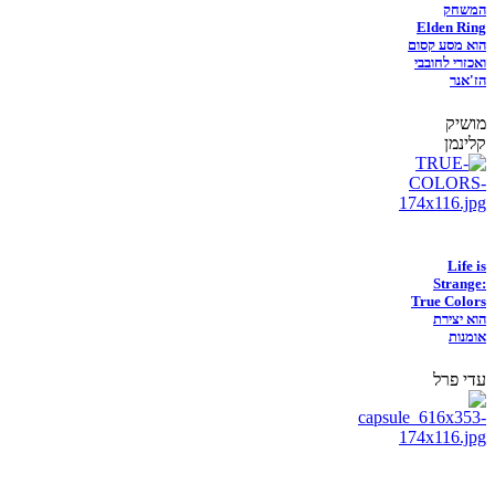
המשחק
Elden Ring
הוא מסע קסום
ואכזרי לחובבי
הז'אנר
מושיק
קלינמן
Life is
Strange:
True Colors
הוא יצירת
אומנות
עדי פרל