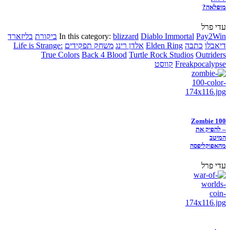
מופלאה?
עדי פרל
Pay2Win
Diablo Immortal
blizzard
In this category:
ביקורת
בליזארד
דיאבלו
כתבה
Elden Ring
אלדן רינג
משחק תפקידים
Life is Strange:
True Colors
Back 4 Blood
Turtle Rock Studios
Outriders
Freakpocalypse
קווסט
Zombie 100
– להפיק את
המיטב
מהאפוקליפסה
עדי פרל