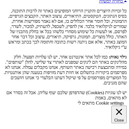
בחזרה למעלה
כל זכויות היוצרים והקניין הרוחני המופיעים באתר זה לרבות התוכנה,
בסיס הנתונים, הטקסטים, התיאורים, עיצוב האתר, הקבצים הגרפיים,
התמונות, וכל חומר אחר הכלולים בו, אם לא נאמר מפורשות אחרת,
שמורים לגיקלואיד בלבד. אין להפיץ, לשכפל, להעתיק, למכור, לשדר,
לפרסם, או לעשות כל שימוש מסחרי כלשהו בכל או בחלק מתכניו של
האתר, כולל מוצרים, תמונות, גרפיקה, תיאורים, עיצוב וכל דבר אחר
המוצג באתר, אלא אם ניתנה רשות כתובה וחתומה לכך בכתב ומראש
ע''י גיקלואיד.
גילוי נאות:
כמו לכל אתר אינטרנט אחר, יש לנו עלויות תפעול. חלק
מהלינקים באתר הם לינקים שמפנים לאתרי צד שלישי, להלן "שותפים".
במידה ומתבצעת רכישה באתר השותף, אנחנו מקבלים עמלה. אנחנו לא
מפרסמים ביקורות בתשלום או חוות דעת מזויפות בטענה שהן אותנטיות.
כל המוצרים מפורסמים על פי שיקול דעתנו הבלעדי כי אנחנו חושבים
שהם מגניבים.
יש לנו עוגיות (Cookies) שהדפדפן שלכם יעוף עליהן. אבל זה בסדר אם
לא מתאים, באמת
Cookie settings
מתאים לי
Close