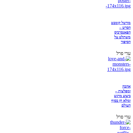
מורטל קומבט
הסרט –
הפאנסרביס
משתלט על
הסיפור
עדי פרל
אהבה
ומפלצות –
ביצוע מרגש
ומלא חן בסוף
העולם
עדי פרל