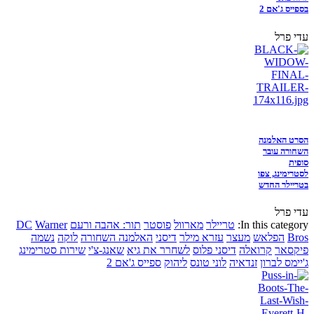
בספייס ג'אם 2
עדי פרל
הסרט האלמנה
השחורה עובר
סופית
לסטרימינג, צפו
בטריילר החדש
עדי פרל
In this category:
טריילר
מארוול
פוסטר
תור: אהבה ורעם
Warner
DC
Bros
הפלאש
מעצר
עזרא מילר
דיסני
האלמנה השחורה
לוקה
נשמה
פיקסאר
קרואלה
דיסני פלוס
לשחרר את גיא
שאנג-צ'י
שירות סטרימינג
ג'יימס לברון
זנדאיה
לוני טונס
ליהוק
ספייס ג'אם 2