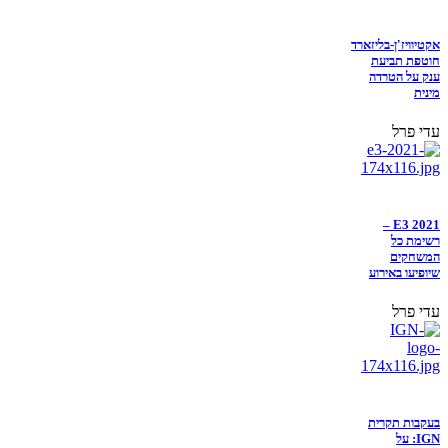
אקטיוויז'ן-בליזארד
חוטפת תביעת
ענק על הטרדה
מינית
עדי פרל
E3 2021 –
רשימת כל
המשחקים
שיופיעו באירוע
עדי פרל
בעקבות תקרית
IGN: על