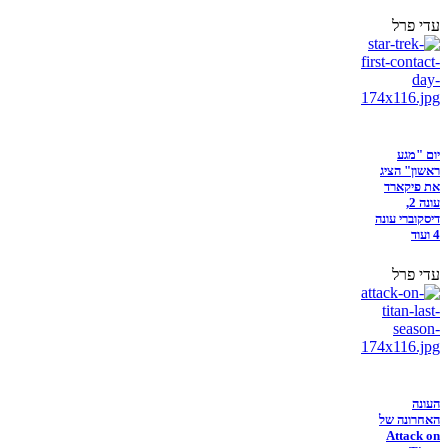
עדי פרל
יום "מגע
ראשון" הציג
את פיקארד
עונה 2,
דיסקוברי עונה
4 ועוד
עדי פרל
העונה
האחרונה של
Attack on