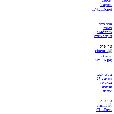
עזרא מילר
מושעה
מ"הפלאש"
בעקבות מעצרו
עדי פרל
בתי הקולנוע
חוזרים ב-27
במאי, אלה
הסרטים
שיוקרנו
עדי פרל