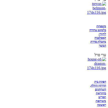
משפחת
בלמונט עתידה
לחזור:
קאסלבניה
מקבלת סדרת
המשך
עדי פרל
הפקת בית
הדרקון החלה,
השחקנים
בהקראת
תסריט
משותפת
ראשונה