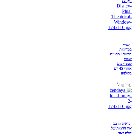
דיסני+
במדיניות
חדשה? סרטים
יעברו
לסטרימינג
אחרי 45 יום
בקולנוע
עדי פרל
זנדאיה תדבב
את הדמות של
לולה באני