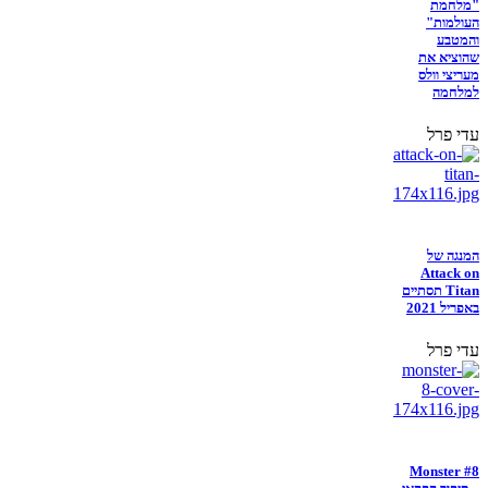
"מלחמת
העולמות"
והמטבע
שהוציא את
מעריצי וולס
למלחמה
עדי פרל
המנגה של
Attack on
Titan תסתיים
באפריל 2021
עדי פרל
Monster #8