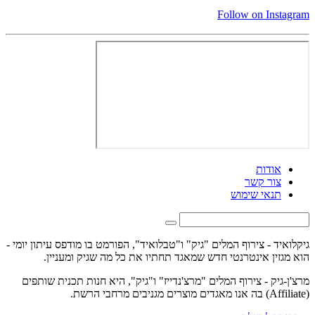
Follow on Instagram
אודות
צור קשר
תנאי שימוש
גיקלואיד - צירוף המלים "גיק" ו"טבלואיד", הפורמט בו מודפס עיתון יומי -
הוא מגזין אינטרנטי חדש שמאגד תחתיו את כל מה שגיק ומעניין.
מרצ'ן-גיק - צירוף המלים "מרצ'נדייז" ו"גיק", היא חנות תכנית שותפים
(Affiliate) בה אנו מאגדים מוצרים מגניבים מרחבי הרשת.