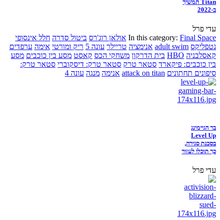
Titan תמשיך
ב-2022
עדי פרל
Final Space
In this category:
אולאן רוג'רס
ביטול סדרה
חלל אינסופי
נטפליקס
adult swim
אנימציה
טריילר
עונה 5
ריק ומורטי
אימה
ערפדים
קאסלבניה
HBO
בית הדרקון
משחקי הכס
קאסט
מסע בין כוכבים
מסע
בין כוכבים: פיקארד
סטאר טרק
סטאר טרק: דיסקוברי
סטאר טרק:
סיפונים תחתונים
attack on titan
אנימה
מנגה
עונה 4
בר הגיימינג
Level Up
בסכנת סגירה,
כך תוכלו לעזור
עדי פרל