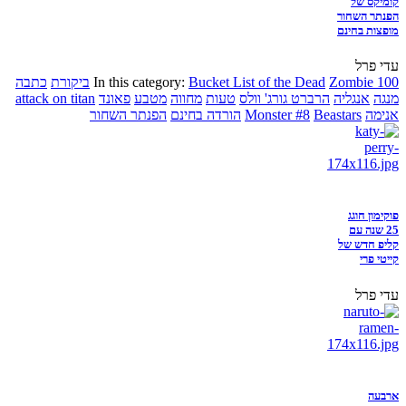
קומיקס של
הפנתר השחור
מופצות בחינם
עדי פרל
Zombie 100
Bucket List of the Dead
In this category:
ביקורת
כתבה
מנגה
אנגליה
הרברט גורג' וולס
טעות
מחווה
מטבע
פאונד
attack on titan
אנימה
Beastars
Monster #8
הורדה בחינם
הפנתר השחור
פוקימון חוגג
25 שנה עם
קליפ חדש של
קייטי פרי
עדי פרל
ארבעה