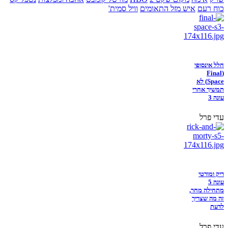
כוח רעם
איש מזל התאומים
וויל סמית'
חלל אינסופי
(Final
Space) לא
תמשיך אחרי
עונה 3
עדי פרל
ריק ומורטי
עונה 5
מתחילה מחר,
זה מה שצריך
לדעת
עדי פרל