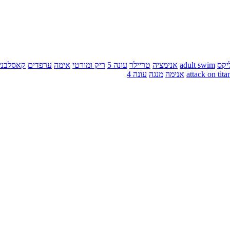
יקס
adult swim
אנימציה
טריילר
עונה 5
ריק ומורטי
אימה
ערפדים
קאסלבני
attack on tita
אנימה
מנגה
עונה 4