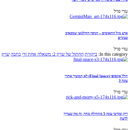
עדי פרל
איש מזל התאומים – הניסוי הקולנועי שמכאיב
בעיניים
עדי פרל
In this category:
ביקורת
החתול של שרק 2: משאלה אחת ודי
כתבה
שרק
א
חלל אינסופי (Final Space) לא תמשיך אחרי
עונה 3
עדי פרל
ריק ומורטי עונה 5 מתחילה מחר, זה מה שצריך
לדעת
עדי פרל