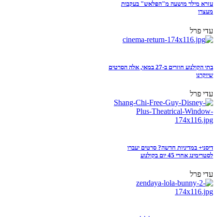
עזרא מילר מושעה מ"הפלאש" בעקבות
מעצרו
עדי פרל
בתי הקולנוע חוזרים ב-27 במאי, אלה הסרטים
שיוקרנו
עדי פרל
דיסני+ במדיניות חדשה? סרטים יעברו
לסטרימינג אחרי 45 יום בקולנוע
עדי פרל