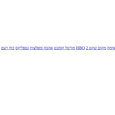
ימה
מקום שקט 2
HBO
מורטל קומבט
אהבה ומפלצות
נטפליקס
כוח רעם