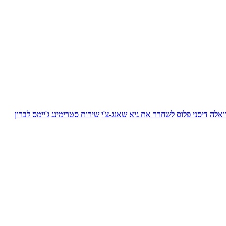
ואלה
דיסני פלוס
לשחרר את גיא
שאנג-צ'י
שירות סטרימינג
ג'יימס לברון