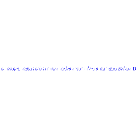
הפלאש
מעצר
עזרא מילר
דיסני
האלמנה השחורה
לוקה
נשמה
פיקסאר
קר