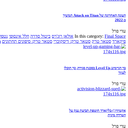
העונה האחרונה של Attack on Titan תמשיך
ב-2022
עדי פרל
Final Space
In this category:
אולאן רוג'רס
ביטול סדרה
חלל אינסופי
נטפל
פיקארד
סטאר טרק
סטאר טרק: דיסקוברי
סטאר טרק: סיפונים תחתונים
n
בר הגיימינג Level Up בסכנת סגירה, כך תוכלו
לעזור
עדי פרל
אקטיוויז'ן-בליזארד חוטפת תביעת ענק על
הטרדה מינית
עדי פרל