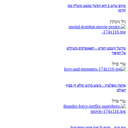
מקום שקט 2 הוא המשך כמעט מוצלח כמו
קודמו
גיל גוטקין
מורטל קומבט הסרט – הפאנסרביס משתלט
על הסיפור
עדי פרל
אהבה ומפלצות – ביצוע מרגש ומלא חן בסוף
העולם
עדי פרל
כוח רעם – בושה לז'אנר סרטי גיבורי-העל