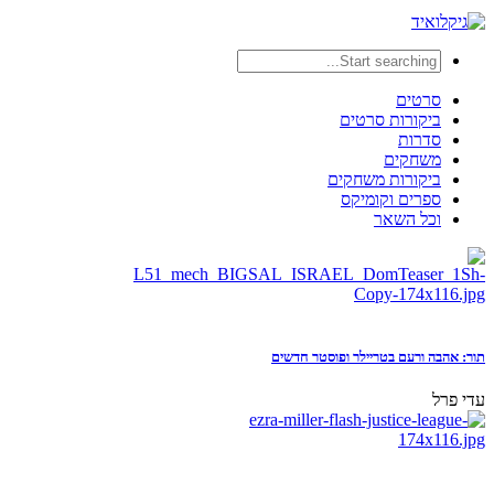
סרטים
ביקורות סרטים
סדרות
משחקים
ביקורות משחקים
ספרים וקומיקס
וכל השאר
תור: אהבה ורעם בטריילר ופוסטר חדשים
עדי פרל