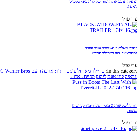
זנדאיה תדבב את הדמות של לולה באני בספייס
ג'אם 2
עדי פרל
הסרט האלמנה השחורה עובר סופית
לסטרימינג, צפו בטריילר החדש
עדי פרל
In this category:
טריילר
מארוול
פוסטר
תור: אהבה ורעם
Warner Bros
DC
זנדאיה
לוני טונס
ליהוק
ספייס ג'אם 2
החתול של שרק 2 מוכיח שלדרימוורקס יש 9
נשמות
עדי פרל