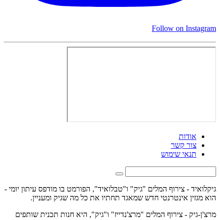
Follow on Instagram
אודות
צור קשר
תנאי שימוש
גיקלואיד - צירוף המלים "גיק" ו"טבלואיד", הפורמט בו מודפס עיתון יומי -
הוא מגזין אינטרנטי חדש שמאגד תחתיו את כל מה שגיק ומעניין.
מרצ'ן-גיק - צירוף המלים "מרצ'נדייז" ו"גיק", היא חנות תכנית שותפים