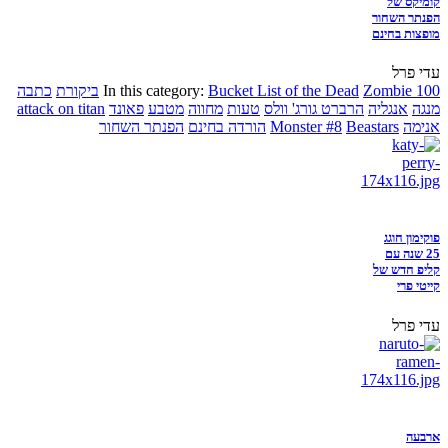
קומיקס של
הפנתר השחור
מופצות בחינם
עדי פרל
Zombie 100
Bucket List of the Dead
In this category:
ביקורת
כתבה
מנגה
אנגליה
הרברט גורג' וולס
טעות
מחווה
מטבע
פאונד
attack on titan
אנימה
Beastars
Monster #8
הורדה בחינם
הפנתר השחור
פוקימון חוגג
25 שנה עם
קליפ חדש של
קייטי פרי
עדי פרל
ארבעה