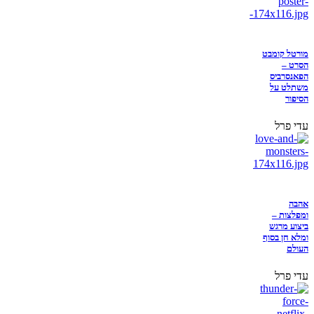
מורטל קומבט
הסרט –
הפאנסרביס
משתלט על
הסיפור
עדי פרל
אהבה
ומפלצות –
ביצוע מרגש
ומלא חן בסוף
העולם
עדי פרל