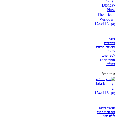
דיסני+
במדיניות
חדשה? סרטים
יעברו
לסטרימינג
אחרי 45 יום
בקולנוע
עדי פרל
זנדאיה תדבב
את הדמות של
לולה באני