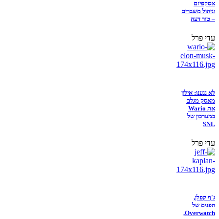
אסקפיזם
וניהול משברים
– טור דעה
עדי פרל
לא נגענו: אילון
מאסק מגלם
את Wario
במערכון של
SNL
עדי פרל
ג'ף קפלן,
הפנים של
Overwatch,