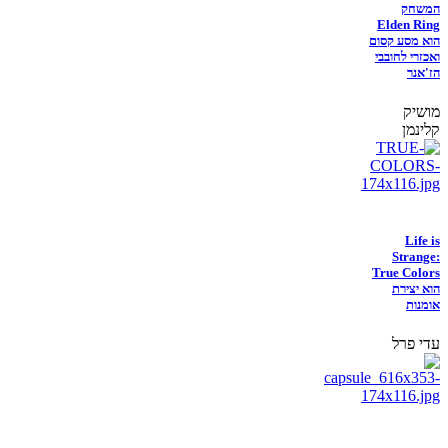
המשחק
Elden Ring
הוא מסע קסום
ואכזרי לחובבי
הז'אנר
מושיק
קלינמן
Life is
Strange:
True Colors
הוא יצירת
אומנות
עדי פרל