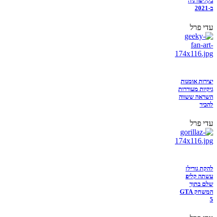
בקליפורניה
ב-2021
עדי פרל
יצירות אומנות
גיקיות מעוררות
השראה ששווה
להכיר
עדי פרל
להקת גורילז
עשתה קליפ
שלם בתוך
המשחק GTA
5