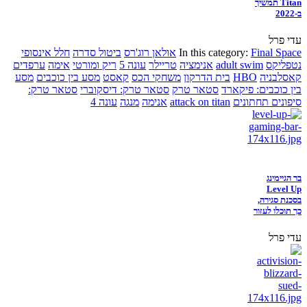
Titan תמשיך
ב-2022
עדי פרל
Final Space
In this category:
אולאן רוג'רס
ביטול סדרה
חלל אינסופי
נטפליקס
adult swim
אנימציה
טריילר
עונה 5
ריק ומורטי
אימה
ערפדים
קאסלבניה
HBO
בית הדרקון
משחקי הכס
קאסט
מסע בין כוכבים
מסע
בין כוכבים: פיקארד
סטאר טרק
סטאר טרק: דיסקוברי
סטאר טרק:
סיפונים תחתונים
attack on titan
אנימה
מנגה
עונה 4
בר הגיימינג
Level Up
בסכנת סגירה,
כך תוכלו לעזור
עדי פרל