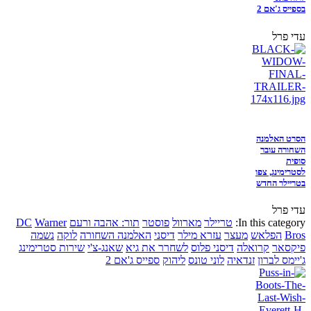
בספייס ג'אם 2
עדי פרל
הסרט האלמנה
השחורה עובר
סופית
לסטרימינג, צפו
בטריילר החדש
עדי פרל
In this category:
טריילר
מארוול
פוסטר
תור: אהבה ורעם
Warner
DC
Bros
הפלאש
מעצר
עזרא מילר
דיסני
האלמנה השחורה
לוקה
נשמה
פיקסאר
קרואלה
דיסני פלוס
לשחרר את גיא
שאנג-צ'י
שירות סטרימינג
ג'יימס לברון
זנדאיה
לוני טונס
ליהוק
ספייס ג'אם 2