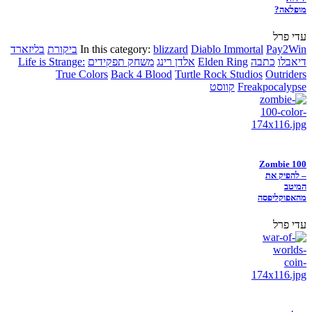
מופלאה?
עדי פרל
Pay2Win
Diablo Immortal
blizzard
In this category:
ביקורת
בליזארד
דיאבלו
כתבה
Elden Ring
אלדן רינג
משחק תפקידים
Life is Strange:
True Colors
Back 4 Blood
Turtle Rock Studios
Outriders
Freakpocalypse
קווסט
Zombie 100
– להפיק את
המיטב
מהאפוקליפסה
עדי פרל