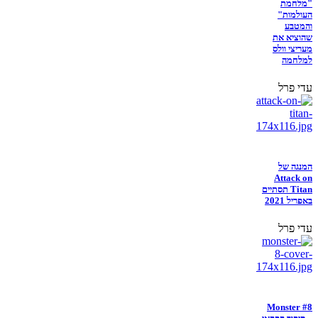
"מלחמת
העולמות"
והמטבע
שהוציא את
מעריצי וולס
למלחמה
עדי פרל
המנגה של
Attack on
Titan תסתיים
באפריל 2021
עדי פרל
Monster #8