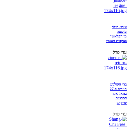
עזרא מילר
מושעה
מ"הפלאש"
בעקבות מעצרו
עדי פרל
בתי הקולנוע
חוזרים ב-27
במאי, אלה
הסרטים
שיוקרנו
עדי פרל