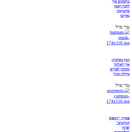
מתכונים איך
להכין ראמן
בהשראת
נארוטו
עדי פרל
נשף מסיכות:
איך לאלתר
מסיכה לפורים
בקלות ובזול
עדי פרל
פארק "קמפוס
הנוקמים"
יפתח