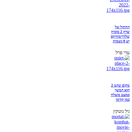
החתול של
שרק 2 מוכיח
שלדרימוורקס
יש 9 נשמות
עדי פרל
מקום שקט 2
הוא המשך
כמעט מוצלח
כמו קודמו
גיל גוטקין