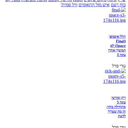
כוח רעם
איש מזל התאומים
וויל סמית'
חלל אינסופי
(Final
Space) לא
תמשיך אחרי
עונה 3
עדי פרל
ריק ומורטי
עונה 5
מתחילה מחר,
זה מה שצריך
לדעת
עדי פרל