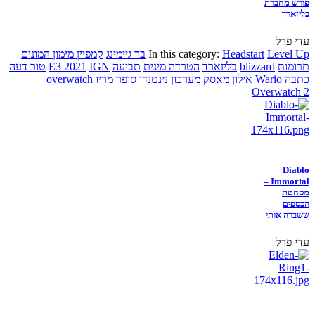
פורש מחברת
בליזארד
עדי פרל
Level Up
Headstart
In this category:
בר גיימינג
קמפיין מימון המונים
תרומות
blizzard
בליזארד
הטרדה מינית
תביעה
IGN
E3 2021
טור דעה
כתבה
Wario
אילון מאסק
מערכון
נינטנדו
סופר מריו
overwatch
Overwatch 2
Diablo
Immortal –
מסחטת
הכספים
ששברה אותי
עדי פרל