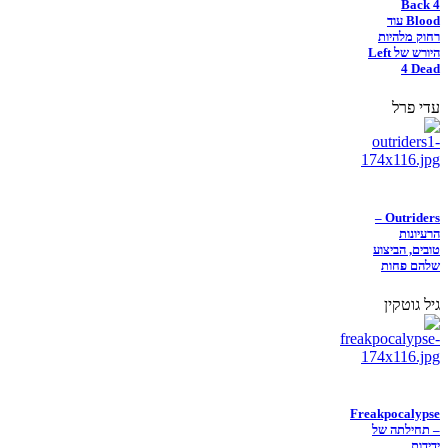
Back 4
Blood עוד
רחוק מלהיות
היורש של Left
4 Dead
עדי פרל
Outriders –
הרעיונות
טובים, הביצוע
שלהם פחות
גיל גוטקין
Freakpocalypse
– תחילתה של
ידידות