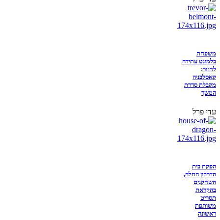
משפחת
בלמונט עתידה
לחזור:
קאסלבניה
מקבלת סדרת
המשך
עדי פרל
הפקת בית
הדרקון החלה,
השחקנים
בהקראת
תסריט
משותפת
ראשונה