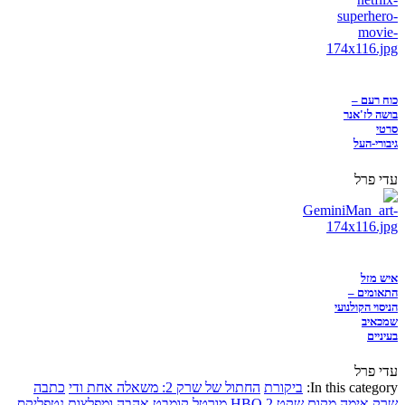
כוח רעם –
בושה לז'אנר
סרטי
גיבורי-העל
עדי פרל
איש מזל
התאומים –
הניסוי הקולנועי
שמכאיב
בעיניים
עדי פרל
In this category:
ביקורת
החתול של שרק 2: משאלה אחת ודי
כתבה
שרק
אימה
מקום שקט 2
HBO
מורטל קומבט
אהבה ומפלצות
נטפליקס