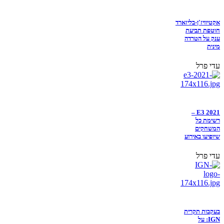
אקטיוויז'ן-בליזארד
חוטפת תביעת
ענק על הטרדה
מינית
עדי פרל
E3 2021 –
רשימת כל
המשחקים
שיופיעו באירוע
עדי פרל
בעקבות תקרית
IGN: על