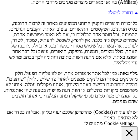
(Affiliate) בה אנו מאגדים מוצרים מגניבים מרחבי הרשת.
בחזרה למעלה
כל זכויות היוצרים והקניין הרוחני המופיעים באתר זה לרבות התוכנה,
בסיס הנתונים, הטקסטים, התיאורים, עיצוב האתר, הקבצים הגרפיים,
התמונות, וכל חומר אחר הכלולים בו, אם לא נאמר מפורשות אחרת,
שמורים לגיקלואיד בלבד. אין להפיץ, לשכפל, להעתיק, למכור, לשדר,
לפרסם, או לעשות כל שימוש מסחרי כלשהו בכל או בחלק מתכניו של
האתר, כולל מוצרים, תמונות, גרפיקה, תיאורים, עיצוב וכל דבר אחר
המוצג באתר, אלא אם ניתנה רשות כתובה וחתומה לכך בכתב ומראש
ע''י גיקלואיד.
גילוי נאות:
כמו לכל אתר אינטרנט אחר, יש לנו עלויות תפעול. חלק
מהלינקים באתר הם לינקים שמפנים לאתרי צד שלישי, להלן "שותפים".
במידה ומתבצעת רכישה באתר השותף, אנחנו מקבלים עמלה. אנחנו לא
מפרסמים ביקורות בתשלום או חוות דעת מזויפות בטענה שהן אותנטיות.
כל המוצרים מפורסמים על פי שיקול דעתנו הבלעדי כי אנחנו חושבים
שהם מגניבים.
יש לנו עוגיות (Cookies) שהדפדפן שלכם יעוף עליהן. אבל זה בסדר אם
לא מתאים, באמת
Cookie settings
מתאים לי