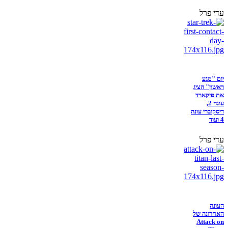
עדי פרל
יום "מגע
ראשון" הציג
את פיקארד
עונה 2,
דיסקוברי עונה
4 ועוד
עדי פרל
העונה
האחרונה של
Attack on