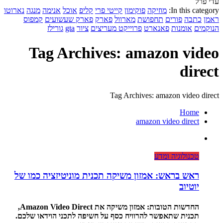
עדי פרל
In this category:
מוזיקה
פוקימון
קייטי פרי
קליפ
אוכל
אנימה
מנגה
נארוטו
ראמן
כתבה
פורים
תחפושת
מארוול
פארק
פארק שעשועים
קמפוס
הנוקמים
אומנות
פאנארט
פרוייקט מעריצים
ציור
gta
גורילז
Tag Archives: amazon video
direct
Tag Archives: amazon video direct
Home
amazon video direct
טכנולוגיה ומדע
ראש בראש: אמזון משיקה תכנית מוניטיזציה כמו של
יוטיוב
החדשות הטובות: אמזון משיקה את Amazon Video Direct,
תכנית שתאפשר להרוויח כסף על חשיפה לתכני הוידאו שלכם.