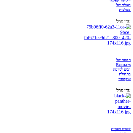
– סיפור קפקאי
בעולם של
מפלצות
עדי פרל
המנגה של
Beastars
תגיע לסיומה
בתחילת
אוקטובר
עדי פרל
לזכרו: חוברות