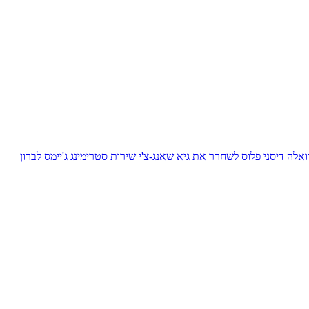
ואלה
דיסני פלוס
לשחרר את גיא
שאנג-צ'י
שירות סטרימינג
ג'יימס לברון