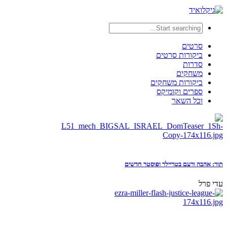
סרטים
ביקורות סרטים
סדרות
משחקים
ביקורות משחקים
ספרים וקומיקס
וכל השאר
תור: אהבה ורעם בטריילר ופוסטר חדשים
עדי פרל