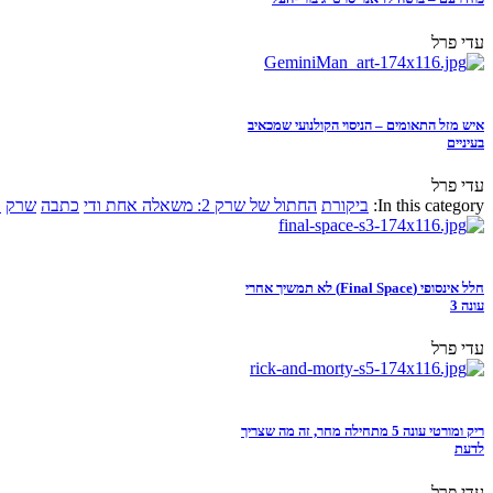
עדי פרל
איש מזל התאומים – הניסוי הקולנועי שמכאיב
בעיניים
עדי פרל
In this category:
ביקורת
החתול של שרק 2: משאלה אחת ודי
כתבה
שרק
א
חלל אינסופי (Final Space) לא תמשיך אחרי
עונה 3
עדי פרל
ריק ומורטי עונה 5 מתחילה מחר, זה מה שצריך
לדעת
עדי פרל