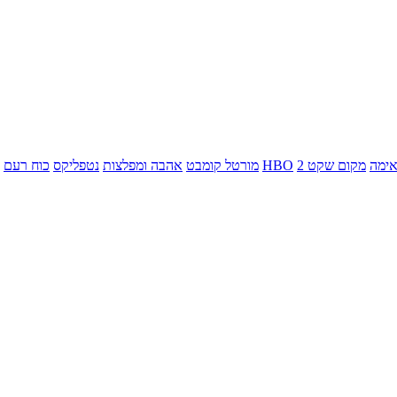
ימה
מקום שקט 2
HBO
מורטל קומבט
אהבה ומפלצות
נטפליקס
כוח רעם