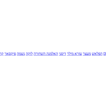
הפלאש
מעצר
עזרא מילר
דיסני
האלמנה השחורה
לוקה
נשמה
פיקסאר
קר