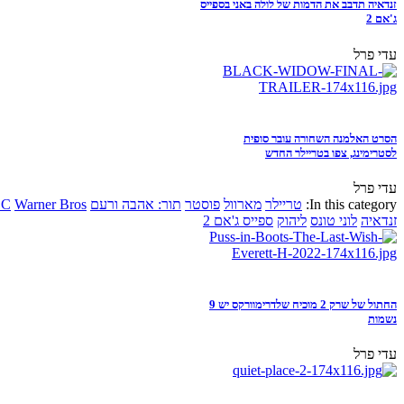
זנדאיה תדבב את הדמות של לולה באני בספייס
ג'אם 2
עדי פרל
הסרט האלמנה השחורה עובר סופית
לסטרימינג, צפו בטריילר החדש
עדי פרל
In this category:
טריילר
מארוול
פוסטר
תור: אהבה ורעם
Warner Bros
DC
זנדאיה
לוני טונס
ליהוק
ספייס ג'אם 2
החתול של שרק 2 מוכיח שלדרימוורקס יש 9
נשמות
עדי פרל