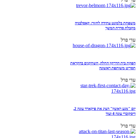
משפחת בלמונט עתידה לחזור: קאסלבניה
מקבלת סדרת המשך
עדי פרל
הפקת בית הדרקון החלה, השחקנים בהקראת
תסריט משותפת ראשונה
עדי פרל
יום "מגע ראשון" הציג את פיקארד עונה 2,
דיסקוברי עונה 4 ועוד
עדי פרל