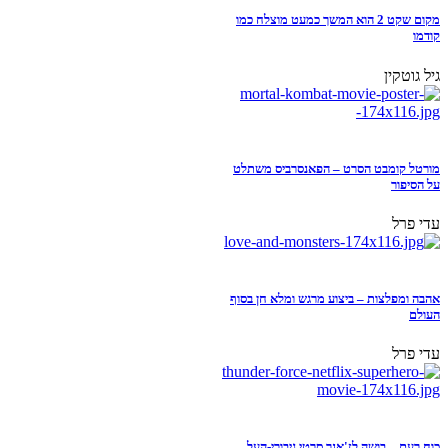
מקום שקט 2 הוא המשך כמעט מוצלח כמו
קודמו
גיל גוטקין
מורטל קומבט הסרט – הפאנסרביס משתלט
על הסיפור
עדי פרל
אהבה ומפלצות – ביצוע מרגש ומלא חן בסוף
העולם
עדי פרל
כוח רעם – בושה לז'אנר סרטי גיבורי-העל