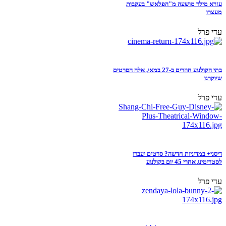
עזרא מילר מושעה מ"הפלאש" בעקבות
מעצרו
עדי פרל
בתי הקולנוע חוזרים ב-27 במאי, אלה הסרטים
שיוקרנו
עדי פרל
דיסני+ במדיניות חדשה? סרטים יעברו
לסטרימינג אחרי 45 יום בקולנוע
עדי פרל