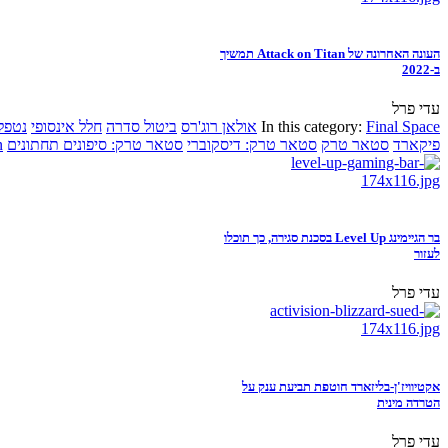
העונה האחרונה של Attack on Titan תמשיך
ב-2022
עדי פרל
Final Space
In this category:
אולאן רוג'רס
ביטול סדרה
חלל אינסופי
נטפל
פיקארד
סטאר טרק
סטאר טרק: דיסקוברי
סטאר טרק: סיפונים תחתונים
n
בר הגיימינג Level Up בסכנת סגירה, כך תוכלו
לעזור
עדי פרל
אקטיוויז'ן-בליזארד חוטפת תביעת ענק על
הטרדה מינית
עדי פרל