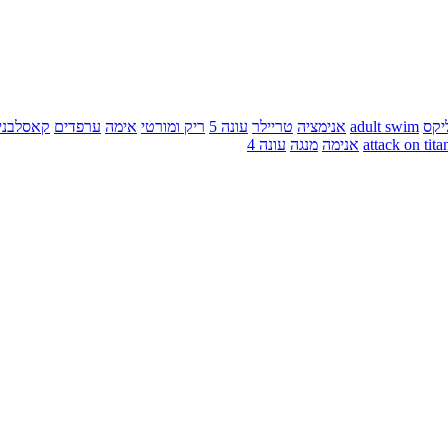
יקס
adult swim
אנימציה
טריילר
עונה 5
ריק ומורטי
אימה
ערפדים
קאסלבני
attack on tita
אנימה
מנגה
עונה 4