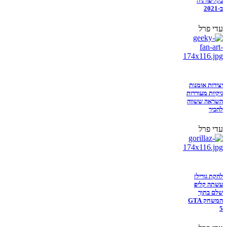
בקליפורניה
ב-2021
עדי פרל
יצירות אומנות
גיקיות מעוררות
השראה ששווה
להכיר
עדי פרל
להקת גורילז
עשתה קליפ
שלם בתוך
המשחק GTA
5