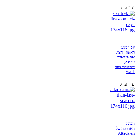
עדי פרל
יום "מגע
ראשון" הציג
את פיקארד
עונה 2,
דיסקוברי עונה
4 ועוד
עדי פרל
העונה
האחרונה של
Attack on