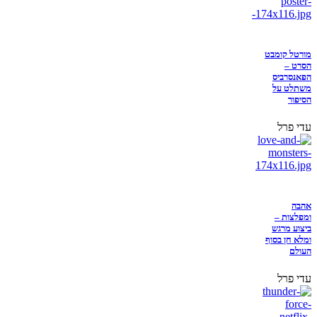
מורטל קומבט
הסרט –
הפאנסרביס
משתלט על
הסיפור
עדי פרל
אהבה
ומפלצות –
ביצוע מרגש
ומלא חן בסוף
העולם
עדי פרל