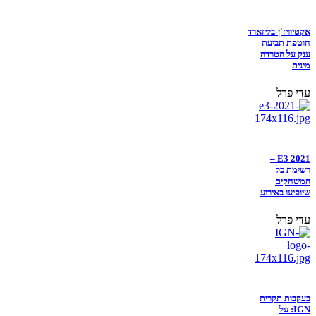
אקטיוויז'ן-בליזארד
חוטפת תביעת
ענק על הטרדה
מינית
עדי פרל
E3 2021 –
רשימת כל
המשחקים
שיופיעו באירוע
עדי פרל
בעקבות תקרית
IGN: על