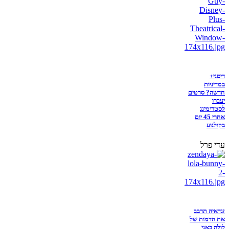
דיסני+
במדיניות
חדשה? סרטים
יעברו
לסטרימינג
אחרי 45 יום
בקולנוע
עדי פרל
זנדאיה תדבב
את הדמות של
לולה באני