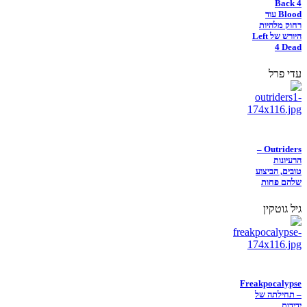
Back 4
Blood עוד
רחוק מלהיות
היורש של Left
4 Dead
עדי פרל
Outriders –
הרעיונות
טובים, הביצוע
שלהם פחות
גיל גוטקין
Freakpocalypse
– תחילתה של
ידידות