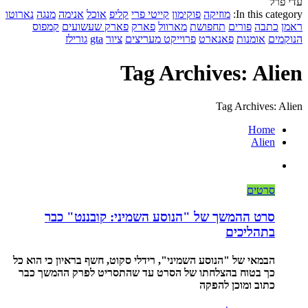
עדי פרל
In this category:
מוזיקה
פוקימון
קייטי פרי
קליפ
אוכל
אנימה
מנגה
נארוטו
ראמן
כתבה
פורים
תחפושת
מארוול
פארק
פארק שעשועים
קמפוס
הנוקמים
אומנות
פאנארט
פרוייקט מעריצים
ציור
gta
גורילז
Tag Archives: Alien
Tag Archives: Alien
Home
Alien
סרטים
סרט ההמשך של "הנוסע השמיני: קובננט" כבר
בתהליכים
הבמאי של "הנוסע השמיני", רידלי סקוט, חשף בראיון כי הוא כל
כך בטוח בהצלחתו של הסרט עד שהתסריט לפרק ההמשך כבר
כתוב ומוכן להפקה