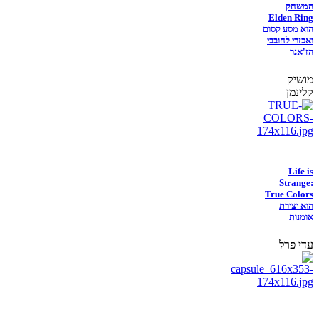
המשחק
Elden Ring
הוא מסע קסום
ואכזרי לחובבי
הז'אנר
מושיק
קלינמן
Life is
Strange:
True Colors
הוא יצירת
אומנות
עדי פרל