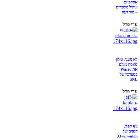
אסקפיזם
וניהול משברים
– טור דעה
עדי פרל
לא נגענו: אילון
מאסק מגלם
את Wario
במערכון של
SNL
עדי פרל
ג'ף קפלן,
הפנים של
Overwatch,