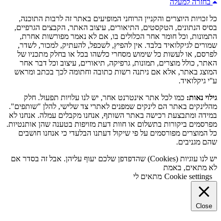
בחזרה למעלה
כל זכויות היוצרים והקניין הרוחני המופיעים באתר זה לרבות התוכנה,
בסיס הנתונים, הטקסטים, התיאורים, עיצוב האתר, הקבצים הגרפיים,
התמונות, וכל חומר אחר הכלולים בו, אם לא נאמר מפורשות אחרת,
שמורים לגיקלואיד בלבד. אין להפיץ, לשכפל, להעתיק, למכור, לשדר,
לפרסם, או לעשות כל שימוש מסחרי כלשהו בכל או בחלק מתכניו של
האתר, כולל מוצרים, תמונות, גרפיקה, תיאורים, עיצוב וכל דבר אחר
המוצג באתר, אלא אם ניתנה רשות כתובה וחתומה לכך בכתב ומראש
ע''י גיקלואיד.
גילוי נאות:
כמו לכל אתר אינטרנט אחר, יש לנו עלויות תפעול. חלק
מהלינקים באתר הם לינקים שמפנים לאתרי צד שלישי, להלן "שותפים".
במידה ומתבצעת רכישה באתר השותף, אנחנו מקבלים עמלה. אנחנו לא
מפרסמים ביקורות בתשלום או חוות דעת מזויפות בטענה שהן אותנטיות.
כל המוצרים מפורסמים על פי שיקול דעתנו הבלעדי כי אנחנו חושבים
שהם מגניבים.
יש לנו עוגיות (Cookies) שהדפדפן שלכם יעוף עליהן. אבל זה בסדר אם
לא מתאים, באמת
Cookie settings
מתאים לי
Close