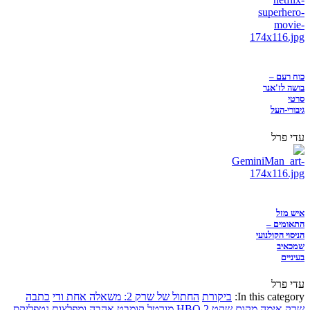
כוח רעם –
בושה לז'אנר
סרטי
גיבורי-העל
עדי פרל
איש מזל
התאומים –
הניסוי הקולנועי
שמכאיב
בעיניים
עדי פרל
In this category:
ביקורת
החתול של שרק 2: משאלה אחת ודי
כתבה
שרק
אימה
מקום שקט 2
HBO
מורטל קומבט
אהבה ומפלצות
נטפליקס