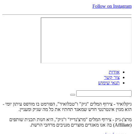
Follow on Instagram
אודות
צור קשר
תנאי שימוש
גיקלואיד - צירוף המלים "גיק" ו"טבלואיד", הפורמט בו מודפס עיתון יומי -
הוא מגזין אינטרנטי חדש שמאגד תחתיו את כל מה שגיק ומעניין.
מרצ'ן-גיק - צירוף המלים "מרצ'נדייז" ו"גיק", היא חנות תכנית שותפים
(Affiliate) בה אנו מאגדים מוצרים מגניבים מרחבי הרשת.