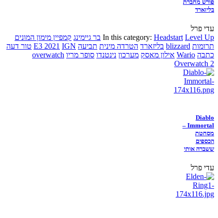
פורש מחברת
בליזארד
עדי פרל
Level Up
Headstart
In this category:
בר גיימינג
קמפיין מימון המונים
תרומות
blizzard
בליזארד
הטרדה מינית
תביעה
IGN
E3 2021
טור דעה
כתבה
Wario
אילון מאסק
מערכון
נינטנדו
סופר מריו
overwatch
Overwatch 2
Diablo
Immortal –
מסחטת
הכספים
ששברה אותי
עדי פרל