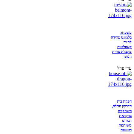
משפחת
בלמונט עתידה
לחזור:
קאסלבניה
מקבלת סדרת
המשך
עדי פרל
הפקת בית
הדרקון החלה,
השחקנים
בהקראת
תסריט
משותפת
ראשונה