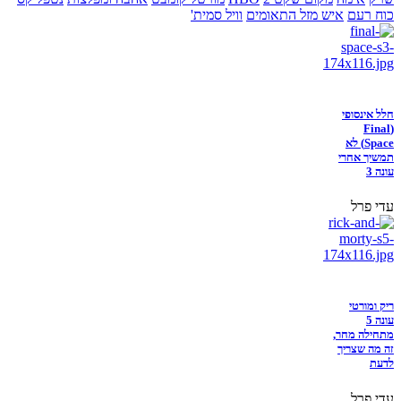
כוח רעם
איש מזל התאומים
וויל סמית'
חלל אינסופי
(Final
Space) לא
תמשיך אחרי
עונה 3
עדי פרל
ריק ומורטי
עונה 5
מתחילה מחר,
זה מה שצריך
לדעת
עדי פרל