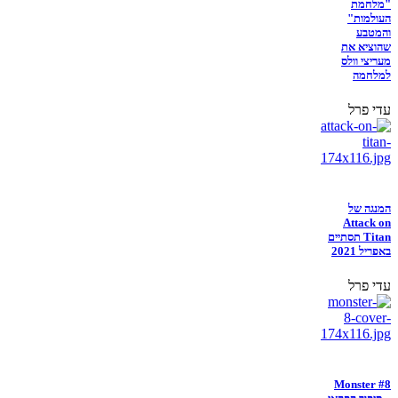
"מלחמת
העולמות"
והמטבע
שהוציא את
מעריצי וולס
למלחמה
עדי פרל
המנגה של
Attack on
Titan תסתיים
באפריל 2021
עדי פרל
Monster #8