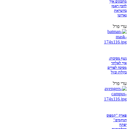
מתכונים איך
להכין ראמן
בהשראת
נארוטו
עדי פרל
נשף מסיכות:
איך לאלתר
מסיכה לפורים
בקלות ובזול
עדי פרל
פארק "קמפוס
הנוקמים"
יפתח