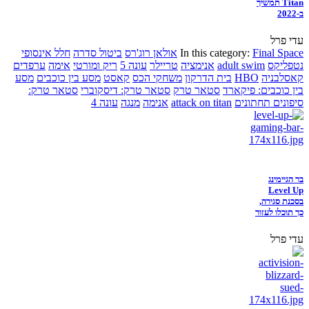
Titan תמשיך
ב-2022
עדי פרל
Final Space
In this category:
אולאן רוג'רס
ביטול סדרה
חלל אינסופי
נטפליקס
adult swim
אנימציה
טריילר
עונה 5
ריק ומורטי
אימה
ערפדים
קאסלבניה
HBO
בית הדרקון
משחקי הכס
קאסט
מסע בין כוכבים
מסע
בין כוכבים: פיקארד
סטאר טרק
סטאר טרק: דיסקוברי
סטאר טרק:
סיפונים תחתונים
attack on titan
אנימה
מנגה
עונה 4
בר הגיימינג
Level Up
בסכנת סגירה,
כך תוכלו לעזור
עדי פרל