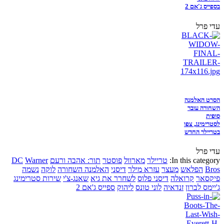
בספייס ג'אם 2
עדי פרל
הסרט האלמנה
השחורה עובר
סופית
לסטרימינג, צפו
בטריילר החדש
עדי פרל
In this category:
טריילר
מארוול
פוסטר
תור: אהבה ורעם
Warner
DC
Bros
הפלאש
מעצר
עזרא מילר
דיסני
האלמנה השחורה
לוקה
נשמה
פיקסאר
קרואלה
דיסני פלוס
לשחרר את גיא
שאנג-צ'י
שירות סטרימינג
ג'יימס לברון
זנדאיה
לוני טונס
ליהוק
ספייס ג'אם 2