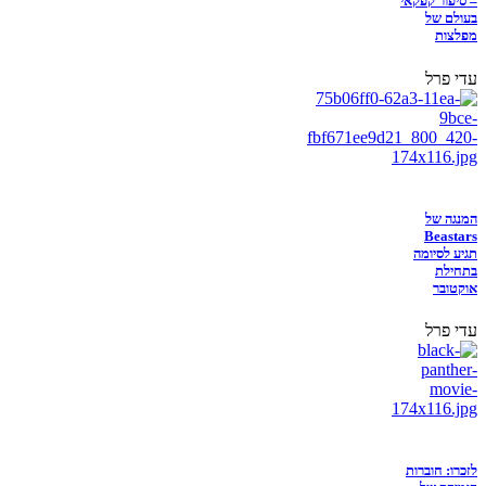
– סיפור קפקאי
בעולם של
מפלצות
עדי פרל
המנגה של
Beastars
תגיע לסיומה
בתחילת
אוקטובר
עדי פרל
לזכרו: חוברות