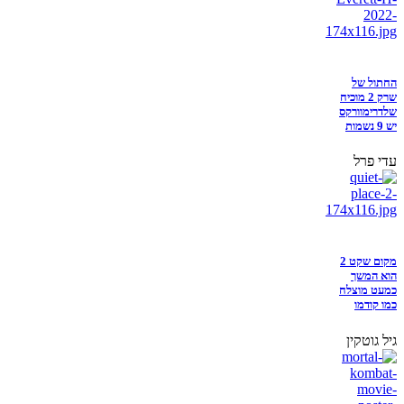
החתול של
שרק 2 מוכיח
שלדרימוורקס
יש 9 נשמות
עדי פרל
מקום שקט 2
הוא המשך
כמעט מוצלח
כמו קודמו
גיל גוטקין