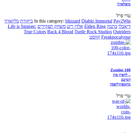
מופלאה?
עדי פרל
Pay2Win
Diablo Immortal
blizzard
In this category:
ביקורת
בליזארד
דיאבלו
כתבה
Elden Ring
אלדן רינג
משחק תפקידים
Life is Strange:
True Colors
Back 4 Blood
Turtle Rock Studios
Outriders
Freakpocalypse
קווסט
Zombie 100
– להפיק את
המיטב
מהאפוקליפסה
עדי פרל