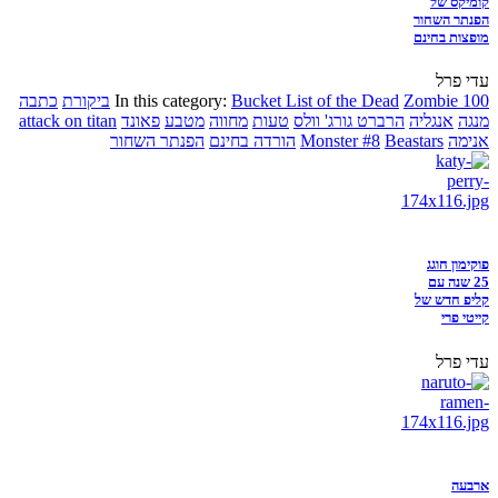
קומיקס של
הפנתר השחור
מופצות בחינם
עדי פרל
Zombie 100
Bucket List of the Dead
In this category:
ביקורת
כתבה
מנגה
אנגליה
הרברט גורג' וולס
טעות
מחווה
מטבע
פאונד
attack on titan
אנימה
Beastars
Monster #8
הורדה בחינם
הפנתר השחור
פוקימון חוגג
25 שנה עם
קליפ חדש של
קייטי פרי
עדי פרל
ארבעה