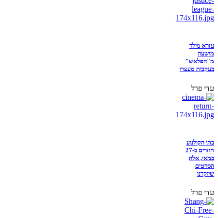
עזרא מילר
מושעה
מ"הפלאש"
בעקבות מעצרו
עדי פרל
בתי הקולנוע
חוזרים ב-27
במאי, אלה
הסרטים
שיוקרנו
עדי פרל