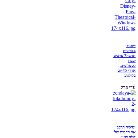
דיסני+
במדיניות
חדשה? סרטים
יעברו
לסטרימינג
אחרי 45 יום
בקולנוע
עדי פרל
זנדאיה תדבב
את הדמות של
לולה באני