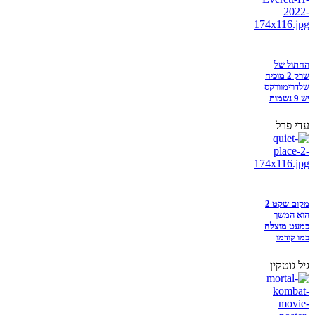
החתול של
שרק 2 מוכיח
שלדרימוורקס
יש 9 נשמות
עדי פרל
מקום שקט 2
הוא המשך
כמעט מוצלח
כמו קודמו
גיל גוטקין