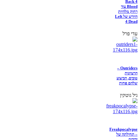
Back 4
Blood עוד
רחוק מלהיות
היורש של Left
4 Dead
עדי פרל
Outriders –
הרעיונות
טובים, הביצוע
שלהם פחות
גיל גוטקין
Freakpocalypse
– תחילתה של
ידידות