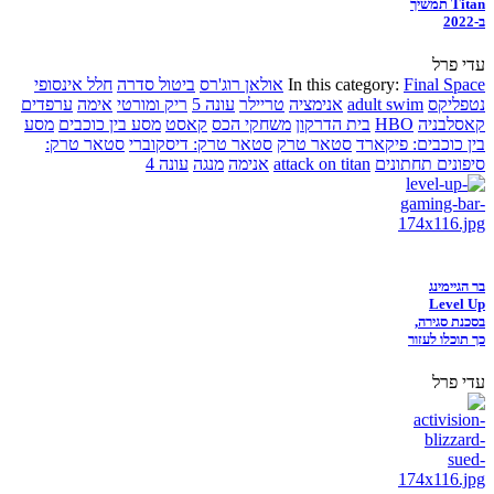
Titan תמשיך
ב-2022
עדי פרל
Final Space
In this category:
אולאן רוג'רס
ביטול סדרה
חלל אינסופי
נטפליקס
adult swim
אנימציה
טריילר
עונה 5
ריק ומורטי
אימה
ערפדים
קאסלבניה
HBO
בית הדרקון
משחקי הכס
קאסט
מסע בין כוכבים
מסע
בין כוכבים: פיקארד
סטאר טרק
סטאר טרק: דיסקוברי
סטאר טרק:
סיפונים תחתונים
attack on titan
אנימה
מנגה
עונה 4
בר הגיימינג
Level Up
בסכנת סגירה,
כך תוכלו לעזור
עדי פרל