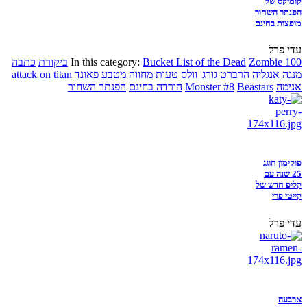
קומיקס של
הפנתר השחור
מופצות בחינם
עדי פרל
Zombie 100
Bucket List of the Dead
In this category:
ביקורת
כתבה
מנגה
אנגליה
הרברט גורג' וולס
טעות
מחווה
מטבע
פאונד
attack on titan
אנימה
Beastars
Monster #8
הורדה בחינם
הפנתר השחור
פוקימון חוגג
25 שנה עם
קליפ חדש של
קייטי פרי
עדי פרל
ארבעה