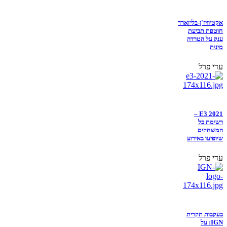
אקטיוויז'ן-בליזארד
חוטפת תביעת
ענק על הטרדה
מינית
עדי פרל
E3 2021 –
רשימת כל
המשחקים
שיופיעו באירוע
עדי פרל
בעקבות תקרית
IGN: על