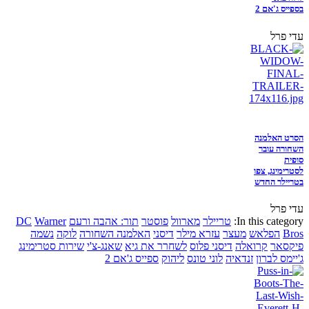
בספייס ג'אם 2
עדי פרל
הסרט האלמנה
השחורה עובר
סופית
לסטרימינג, צפו
בטריילר החדש
עדי פרל
In this category:
טריילר
מארוול
פוסטר
תור: אהבה ורעם
Warner
DC
Bros
הפלאש
מעצר
עזרא מילר
דיסני
האלמנה השחורה
לוקה
נשמה
פיקסאר
קרואלה
דיסני פלוס
לשחרר את גיא
שאנג-צ'י
שירות סטרימינג
ג'יימס לברון
זנדאיה
לוני טונס
ליהוק
ספייס ג'אם 2