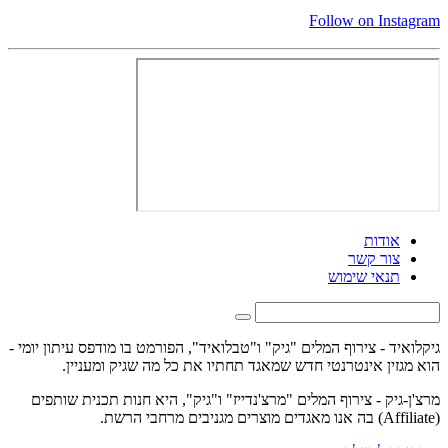
Follow on Instagram
אודות
צור קשר
תנאי שימוש
גיקלואיד - צירוף המלים "גיק" ו"טבלואיד", הפורמט בו מודפס עיתון יומי -
הוא מגזין אינטרנטי חדש שמאגד תחתיו את כל מה שגיק ומעניין.
מרצ'ן-גיק - צירוף המלים "מרצ'נדייז" ו"גיק", היא חנות תכנית שותפים
(Affiliate) בה אנו מאגדים מוצרים מגניבים מרחבי הרשת.