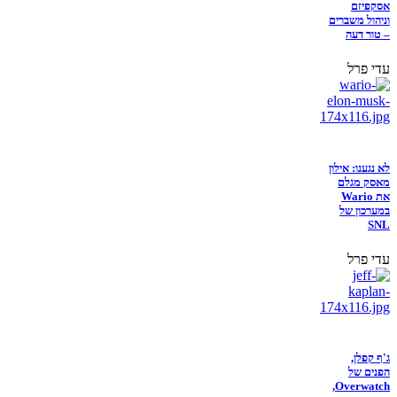
אסקפיזם
וניהול משברים
– טור דעה
עדי פרל
לא נגענו: אילון
מאסק מגלם
את Wario
במערכון של
SNL
עדי פרל
ג'ף קפלן,
הפנים של
Overwatch,