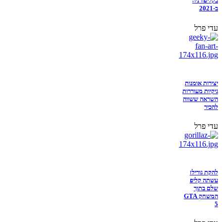
בקליפורניה
ב-2021
עדי פרל
יצירות אומנות
גיקיות מעוררות
השראה ששווה
להכיר
עדי פרל
להקת גורילז
עשתה קליפ
שלם בתוך
המשחק GTA
5