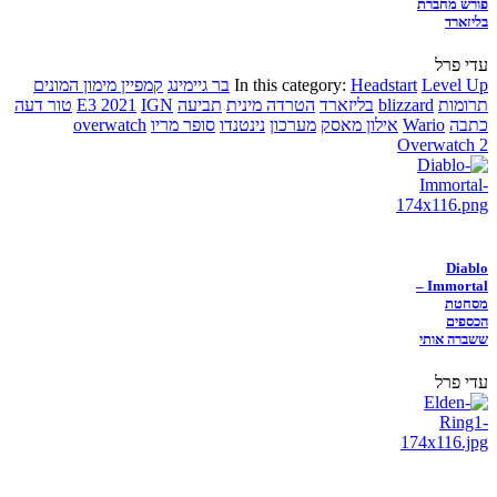
פורש מחברת
בליזארד
עדי פרל
Level Up
Headstart
In this category:
בר גיימינג
קמפיין מימון המונים
תרומות
blizzard
בליזארד
הטרדה מינית
תביעה
IGN
E3 2021
טור דעה
כתבה
Wario
אילון מאסק
מערכון
נינטנדו
סופר מריו
overwatch
Overwatch 2
Diablo
Immortal –
מסחטת
הכספים
ששברה אותי
עדי פרל