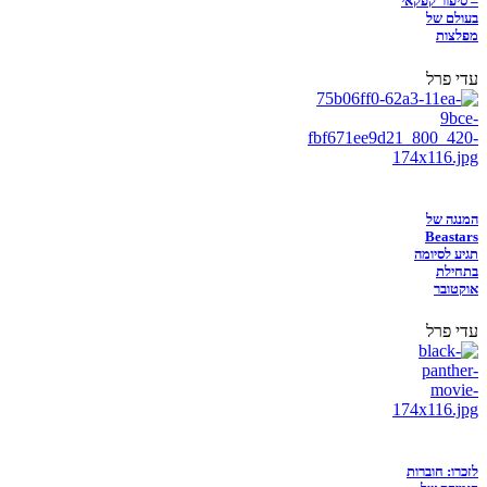
– סיפור קפקאי
בעולם של
מפלצות
עדי פרל
המנגה של
Beastars
תגיע לסיומה
בתחילת
אוקטובר
עדי פרל
לזכרו: חוברות