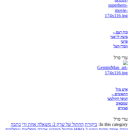
כוח רעם –
בושה לז'אנר
סרטי
גיבורי-העל
עדי פרל
איש מזל
התאומים –
הניסוי הקולנועי
שמכאיב
בעיניים
עדי פרל
In this category:
ביקורת
החתול של שרק 2: משאלה אחת ודי
כתבה
שרק
אימה
מקום שקט 2
HBO
מורטל קומבט
אהבה ומפלצות
נטפליקס