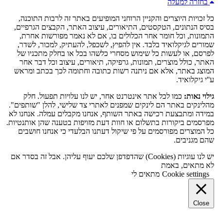
בחזרה למעלה
כל זכויות היוצרים והקניין הרוחני המופיעים באתר זה לרבות התוכנה,
בסיס הנתונים, הטקסטים, התיאורים, עיצוב האתר, הקבצים הגרפיים,
התמונות, וכל חומר אחר הכלולים בו, אם לא נאמר מפורשות אחרת,
שמורים לגיקלואיד בלבד. אין להפיץ, לשכפל, להעתיק, למכור, לשדר,
לפרסם, או לעשות כל שימוש מסחרי כלשהו בכל או בחלק מתכניו של
האתר, כולל מוצרים, תמונות, גרפיקה, תיאורים, עיצוב וכל דבר אחר
המוצג באתר, אלא אם ניתנה רשות כתובה וחתומה לכך בכתב ומראש
ע''י גיקלואיד.
גילוי נאות:
כמו לכל אתר אינטרנט אחר, יש לנו עלויות תפעול. חלק
מהלינקים באתר הם לינקים שמפנים לאתרי צד שלישי, להלן "שותפים".
במידה ומתבצעת רכישה באתר השותף, אנחנו מקבלים עמלה. אנחנו לא
מפרסמים ביקורות בתשלום או חוות דעת מזויפות בטענה שהן אותנטיות.
כל המוצרים מפורסמים על פי שיקול דעתנו הבלעדי כי אנחנו חושבים
שהם מגניבים.
יש לנו עוגיות (Cookies) שהדפדפן שלכם יעוף עליהן. אבל זה בסדר אם
לא מתאים, באמת
Cookie settings
מתאים לי
Close