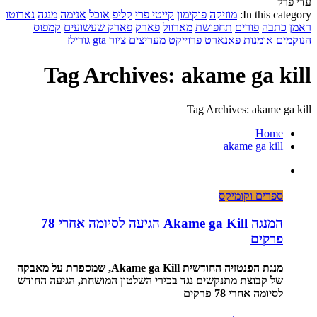
עדי פרל
In this category:
מוזיקה
פוקימון
קייטי פרי
קליפ
אוכל
אנימה
מנגה
נארוטו
ראמן
כתבה
פורים
תחפושת
מארוול
פארק
פארק שעשועים
קמפוס
הנוקמים
אומנות
פאנארט
פרוייקט מעריצים
ציור
gta
גורילז
Tag Archives: akame ga kill
Tag Archives: akame ga kill
Home
akame ga kill
ספרים וקומיקס
המנגה Akame ga Kill הגיעה לסיומה אחרי 78
פרקים
מנגת הפנטזיה החודשית Akame ga Kill, שמספרת על מאבקה
של קבוצת מתנקשים נגד בכירי השלטון המושחת, הגיעה החודש
לסיומה אחרי 78 פרקים