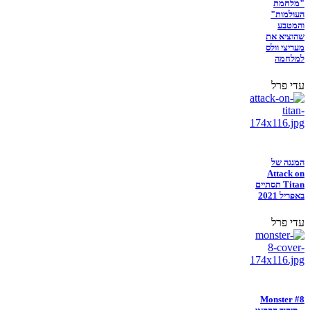
"מלחמת
העולמות"
והמטבע
שהוציא את
מעריצי וולס
למלחמה
עדי פרל
המנגה של
Attack on
Titan תסתיים
באפריל 2021
עדי פרל
Monster #8