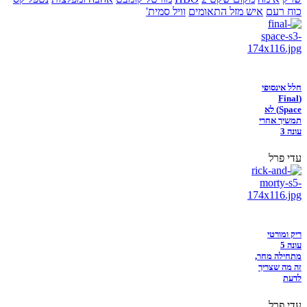
כוח רעם
איש מזל התאומים
וויל סמית'
חלל אינסופי
(Final
Space) לא
תמשיך אחרי
עונה 3
עדי פרל
ריק ומורטי
עונה 5
מתחילה מחר,
זה מה שצריך
לדעת
עדי פרל