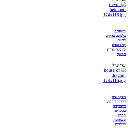
משפחת
בלמונט עתידה
לחזור:
קאסלבניה
מקבלת סדרת
המשך
עדי פרל
הפקת בית
הדרקון החלה,
השחקנים
בהקראת
תסריט
משותפת
ראשונה