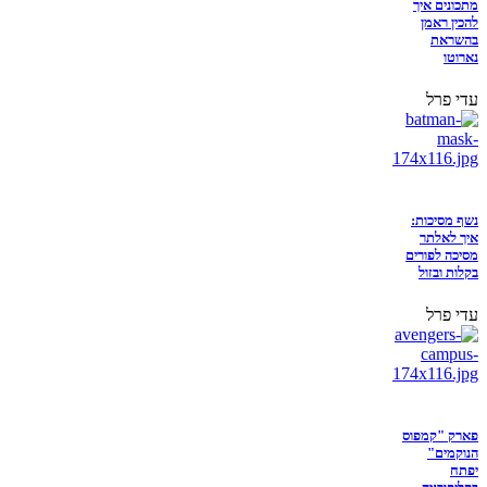
מתכונים איך
להכין ראמן
בהשראת
נארוטו
עדי פרל
נשף מסיכות:
איך לאלתר
מסיכה לפורים
בקלות ובזול
עדי פרל
פארק "קמפוס
הנוקמים"
יפתח