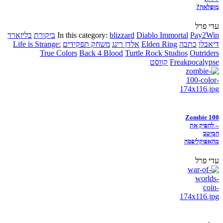
מופלאה?
עדי פרל
Pay2Win
Diablo Immortal
blizzard
In this category:
ביקורת
בליזארד
דיאבלו
כתבה
Elden Ring
אלדן רינג
משחק תפקידים
Life is Strange:
True Colors
Back 4 Blood
Turtle Rock Studios
Outriders
Freakpocalypse
קווסט
Zombie 100
– להפיק את
המיטב
מהאפוקליפסה
עדי פרל