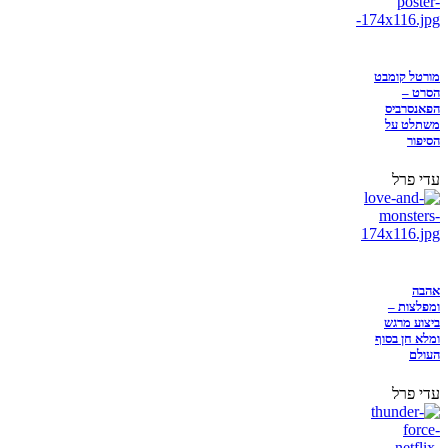
מורטל קומבט
הסרט –
הפאנסרביס
משתלט על
הסיפור
עדי פרל
אהבה
ומפלצות –
ביצוע מרגש
ומלא חן בסוף
העולם
עדי פרל