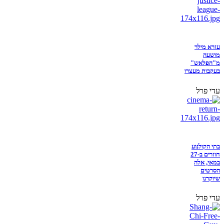
עזרא מילר
מושעה
מ"הפלאש"
בעקבות מעצרו
עדי פרל
בתי הקולנוע
חוזרים ב-27
במאי, אלה
הסרטים
שיוקרנו
עדי פרל