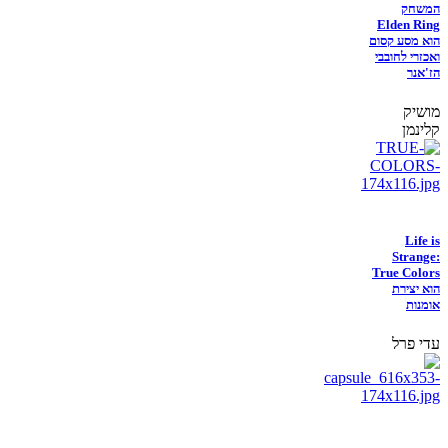
המשחק
Elden Ring
הוא מסע קסום
ואכזרי לחובבי
הז'אנר
מושיק
קלינמן
Life is
Strange:
True Colors
הוא יצירת
אומנות
עדי פרל