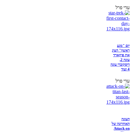
עדי פרל
יום "מגע
ראשון" הציג
את פיקארד
עונה 2,
דיסקוברי עונה
4 ועוד
עדי פרל
העונה
האחרונה של
Attack on