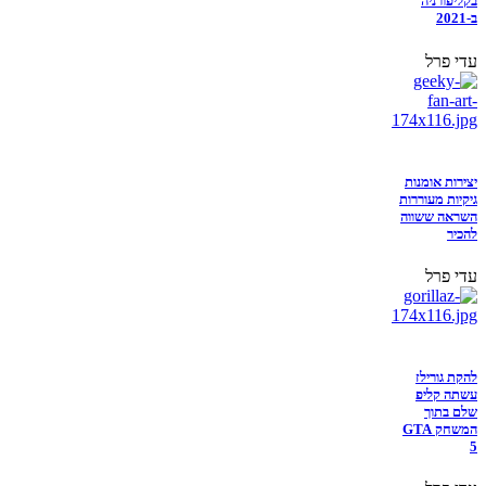
בקליפורניה
ב-2021
עדי פרל
יצירות אומנות
גיקיות מעוררות
השראה ששווה
להכיר
עדי פרל
להקת גורילז
עשתה קליפ
שלם בתוך
המשחק GTA
5