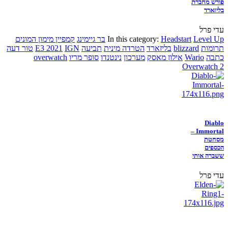
פורש מחברת
בליזארד
עדי פרל
Level Up
Headstart
In this category:
בר גיימינג
קמפיין מימון המונים
תרומות
blizzard
בליזארד
הטרדה מינית
תביעה
IGN
E3 2021
טור דעה
כתבה
Wario
אילון מאסק
מערכון
נינטנדו
סופר מריו
overwatch
Overwatch 2
Diablo
Immortal –
מסחטת
הכספים
ששברה אותי
עדי פרל