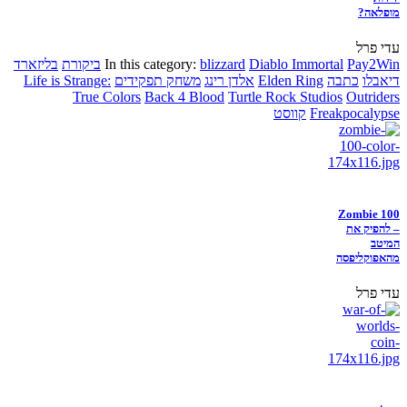
מופלאה?
עדי פרל
Pay2Win
Diablo Immortal
blizzard
In this category:
ביקורת
בליזארד
דיאבלו
כתבה
Elden Ring
אלדן רינג
משחק תפקידים
Life is Strange:
True Colors
Back 4 Blood
Turtle Rock Studios
Outriders
Freakpocalypse
קווסט
Zombie 100
– להפיק את
המיטב
מהאפוקליפסה
עדי פרל