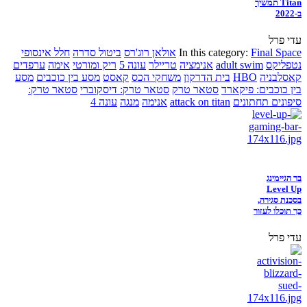
Titan תמשיך
ב-2022
עדי פרל
Final Space
In this category:
אולאן רוג'רס
ביטול סדרה
חלל אינסופי
נטפליקס
adult swim
אנימציה
טריילר
עונה 5
ריק ומורטי
אימה
ערפדים
קאסלבניה
HBO
בית הדרקון
משחקי הכס
קאסט
מסע בין כוכבים
מסע
בין כוכבים: פיקארד
סטאר טרק
סטאר טרק: דיסקוברי
סטאר טרק:
סיפונים תחתונים
attack on titan
אנימה
מנגה
עונה 4
בר הגיימינג
Level Up
בסכנת סגירה,
כך תוכלו לעזור
עדי פרל