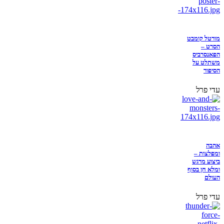
מורטל קומבט
הסרט –
הפאנסרביס
משתלט על
הסיפור
עדי פרל
אהבה
ומפלצות –
ביצוע מרגש
ומלא חן בסוף
העולם
עדי פרל