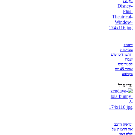
דיסני+
במדיניות
חדשה? סרטים
יעברו
לסטרימינג
אחרי 45 יום
בקולנוע
עדי פרל
זנדאיה תדבב
את הדמות של
לולה באני