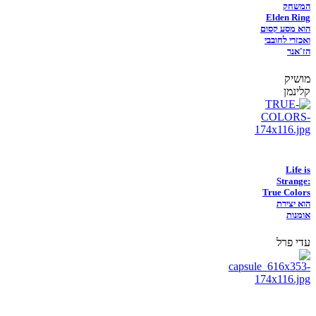
המשחק
Elden Ring
הוא מסע קסום
ואכזרי לחובבי
הז'אנר
מושיק
קלינמן
Life is
Strange:
True Colors
הוא יצירת
אומנות
עדי פרל