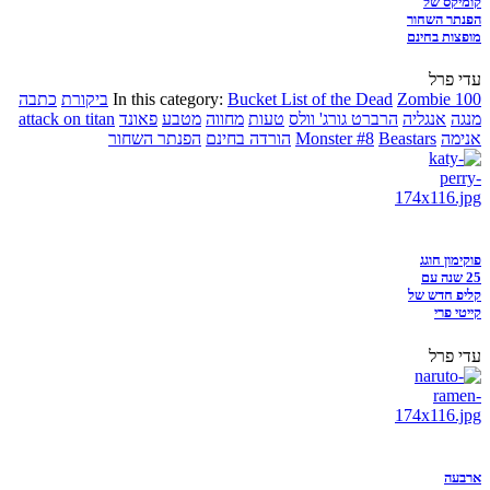
קומיקס של
הפנתר השחור
מופצות בחינם
עדי פרל
Zombie 100
Bucket List of the Dead
In this category:
ביקורת
כתבה
מנגה
אנגליה
הרברט גורג' וולס
טעות
מחווה
מטבע
פאונד
attack on titan
אנימה
Beastars
Monster #8
הורדה בחינם
הפנתר השחור
פוקימון חוגג
25 שנה עם
קליפ חדש של
קייטי פרי
עדי פרל
ארבעה