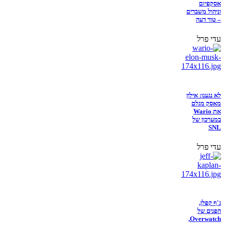
אסקפיזם
וניהול משברים
– טור דעה
עדי פרל
לא נגענו: אילון
מאסק מגלם
את Wario
במערכון של
SNL
עדי פרל
ג'ף קפלן,
הפנים של
Overwatch,