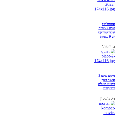
החתול של
שרק 2 מוכיח
שלדרימוורקס
יש 9 נשמות
עדי פרל
מקום שקט 2
הוא המשך
כמעט מוצלח
כמו קודמו
גיל גוטקין