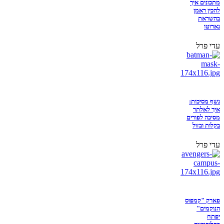
מתכונים איך
להכין ראמן
בהשראת
נארוטו
עדי פרל
נשף מסיכות:
איך לאלתר
מסיכה לפורים
בקלות ובזול
עדי פרל
פארק "קמפוס
הנוקמים"
יפתח