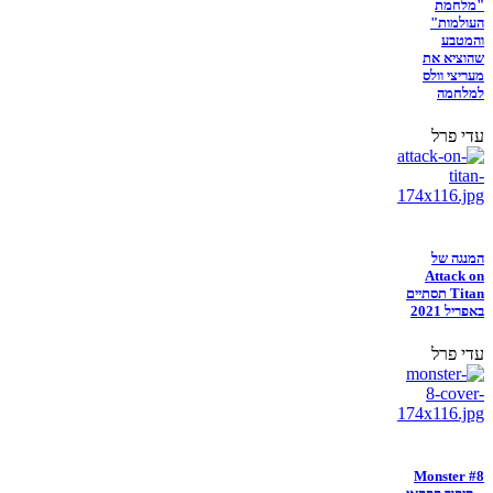
"מלחמת
העולמות"
והמטבע
שהוציא את
מעריצי וולס
למלחמה
עדי פרל
המנגה של
Attack on
Titan תסתיים
באפריל 2021
עדי פרל
Monster #8