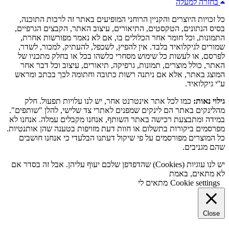
בחזרה למעלה
כל זכויות היוצרים והקניין הרוחני המופיעים באתר זה לרבות התוכנה,
בסיס הנתונים, הטקסטים, התיאורים, עיצוב האתר, הקבצים הגרפיים,
התמונות, וכל חומר אחר הכלולים בו, אם לא נאמר מפורשות אחרת,
שמורים לגיקלואיד בלבד. אין להפיץ, לשכפל, להעתיק, למכור, לשדר,
לפרסם, או לעשות כל שימוש מסחרי כלשהו בכל או בחלק מתכניו של
האתר, כולל מוצרים, תמונות, גרפיקה, תיאורים, עיצוב וכל דבר אחר
המוצג באתר, אלא אם ניתנה רשות כתובה וחתומה לכך בכתב ומראש
ע''י גיקלואיד.
גילוי נאות:
כמו לכל אתר אינטרנט אחר, יש לנו עלויות תפעול. חלק
מהלינקים באתר הם לינקים שמפנים לאתרי צד שלישי, להלן "שותפים".
במידה ומתבצעת רכישה באתר השותף, אנחנו מקבלים עמלה. אנחנו לא
מפרסמים ביקורות בתשלום או חוות דעת מזויפות בטענה שהן אותנטיות.
כל המוצרים מפורסמים על פי שיקול דעתנו הבלעדי כי אנחנו חושבים
שהם מגניבים.
יש לנו עוגיות (Cookies) שהדפדפן שלכם יעוף עליהן. אבל זה בסדר אם
לא מתאים, באמת
Cookie settings
מתאים לי
Close