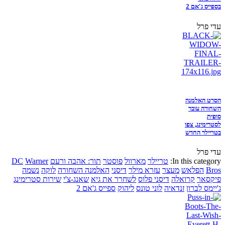
בספייס ג'אם 2
עדי פרל
הסרט האלמנה
השחורה עובר
סופית
לסטרימינג, צפו
בטריילר החדש
עדי פרל
In this category:
טריילר
מארוול
פוסטר
תור: אהבה ורעם
Warner
DC
Bros
הפלאש
מעצר
עזרא מילר
דיסני
האלמנה השחורה
לוקה
נשמה
פיקסאר
קרואלה
דיסני פלוס
לשחרר את גיא
שאנג-צ'י
שירות סטרימינג
ג'יימס לברון
זנדאיה
לוני טונס
ליהוק
ספייס ג'אם 2