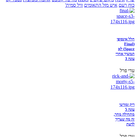
כוח רעם
איש מזל התאומים
וויל סמית'
חלל אינסופי
(Final
Space) לא
תמשיך אחרי
עונה 3
עדי פרל
ריק ומורטי
עונה 5
מתחילה מחר,
זה מה שצריך
לדעת
עדי פרל