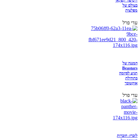
– סיפור קפקאי
בעולם של
מפלצות
עדי פרל
המנגה של
Beastars
תגיע לסיומה
בתחילת
אוקטובר
עדי פרל
לזכרו: חוברות