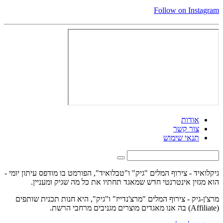
Follow on Instagram
אודות
צור קשר
תנאי שימוש
גיקלואיד - צירוף המלים "גיק" ו"טבלואיד", הפורמט בו מודפס עיתון יומי -
הוא מגזין אינטרנטי חדש שמאגד תחתיו את כל מה שגיק ומעניין.
מרצ'ן-גיק - צירוף המלים "מרצ'נדייז" ו"גיק", היא חנות תכנית שותפים
(Affiliate) בה אנו מאגדים מוצרים מגניבים מרחבי הרשת.