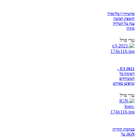
אקטיוויז'ן-בליזארד
חוטפת תביעת
ענק על הטרדה
מינית
עדי פרל
E3 2021 –
רשימת כל
המשחקים
שיופיעו באירוע
עדי פרל
בעקבות תקרית
IGN: על