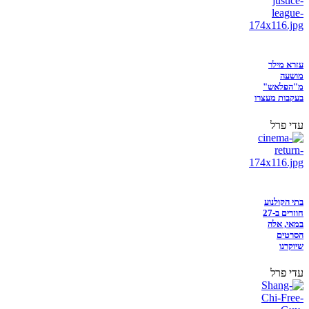
עזרא מילר
מושעה
מ"הפלאש"
בעקבות מעצרו
עדי פרל
בתי הקולנוע
חוזרים ב-27
במאי, אלה
הסרטים
שיוקרנו
עדי פרל