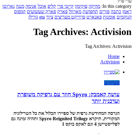
עדי פרל
In this category:
מוזיקה
פוקימון
קייטי פרי
קליפ
אוכל
אנימה
מנגה
נארוטו
ראמן
כתבה
פורים
תחפושת
מארוול
פארק
פארק שעשועים
קמפוס
הנוקמים
אומנות
פאנארט
פרוייקט מעריצים
ציור
gta
גורילז
Tag Archives: Activision
Tag Archives: Activision
Home
Activision
משחקים
עושה קאמבק: Spyro חוזר עם גרפיקה משופרת
ועדכנית יותר
הגרסה המחודשת גרפית של ספיירו תכלול את כל הטרילוגיה
המקורית, תיקרא Spyro Reignited Trilogy ותהיה זמינה גם
לפלייסטיישן 4 וגם לאקס בוקס 1