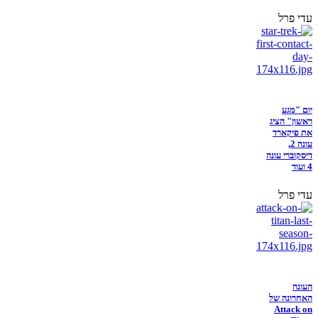
עדי פרל
יום "מגע
ראשון" הציג
את פיקארד
עונה 2,
דיסקוברי עונה
4 ועוד
עדי פרל
העונה
האחרונה של
Attack on