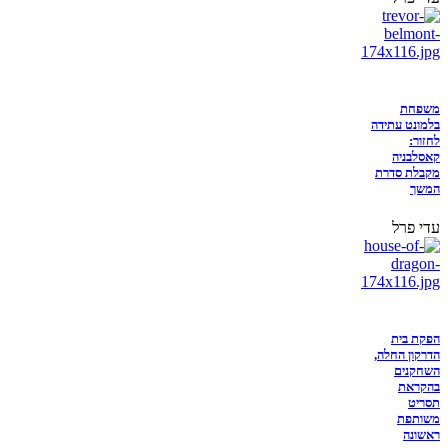
משפחת
בלמונט עתידה
לחזור:
קאסלבניה
מקבלת סדרת
המשך
עדי פרל
הפקת בית
הדרקון החלה,
השחקנים
בהקראת
תסריט
משותפת
ראשונה