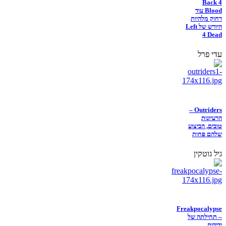
Back 4
Blood עוד
רחוק מלהיות
היורש של Left
4 Dead
עדי פרל
Outriders –
הרעיונות
טובים, הביצוע
שלהם פחות
גיל גוטקין
Freakpocalypse
– תחילתה של
ידידות