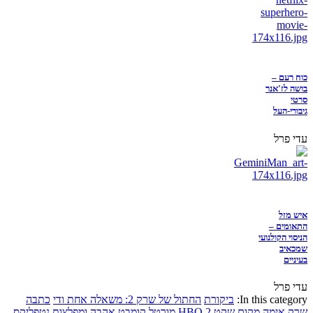
כוח רעם –
בושה לז'אנר
סרטי
גיבורי-העל
עדי פרל
איש מזל
התאומים –
הניסוי הקולנועי
שמכאיב
בעיניים
עדי פרל
In this category:
ביקורת
החתול של שרק 2: משאלה אחת ודי
כתבה
שרק
אימה
מקום שקט 2
HBO
מורטל קומבט
אהבה ומפלצות
נטפליקס