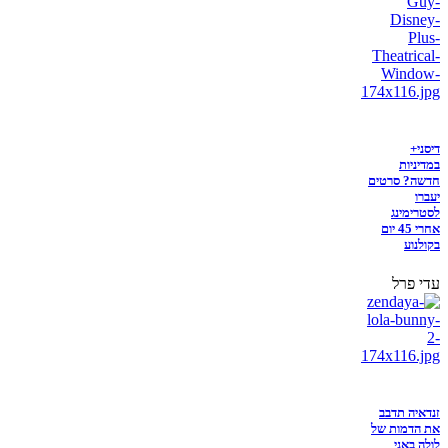
דיסני+
במדיניות
חדשה? סרטים
יעברו
לסטרימינג
אחרי 45 יום
בקולנוע
עדי פרל
זנדאיה תדבב
את הדמות של
לולה באני