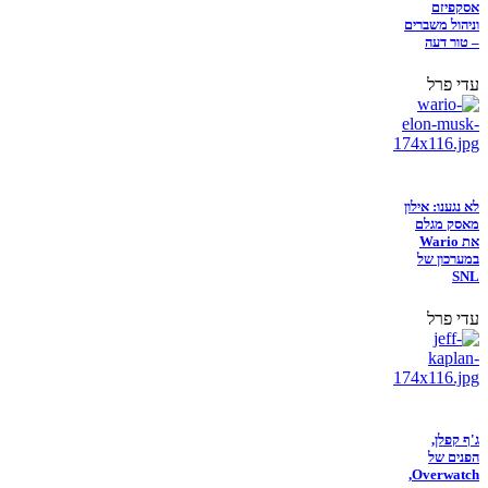
אסקפיזם
וניהול משברים
– טור דעה
עדי פרל
לא נגענו: אילון
מאסק מגלם
את Wario
במערכון של
SNL
עדי פרל
ג'ף קפלן,
הפנים של
Overwatch,