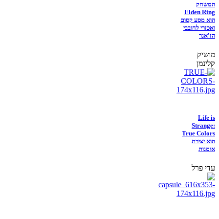
המשחק
Elden Ring
הוא מסע קסום
ואכזרי לחובבי
הז'אנר
מושיק
קלינמן
Life is
Strange:
True Colors
הוא יצירת
אומנות
עדי פרל