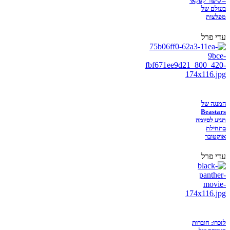
– סיפור קפקאי
בעולם של
מפלצות
עדי פרל
המנגה של
Beastars
תגיע לסיומה
בתחילת
אוקטובר
עדי פרל
לזכרו: חוברות