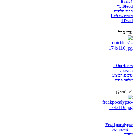
Back 4
Blood עוד
רחוק מלהיות
היורש של Left
4 Dead
עדי פרל
Outriders –
הרעיונות
טובים, הביצוע
שלהם פחות
גיל גוטקין
Freakpocalypse
– תחילתה של
ידידות