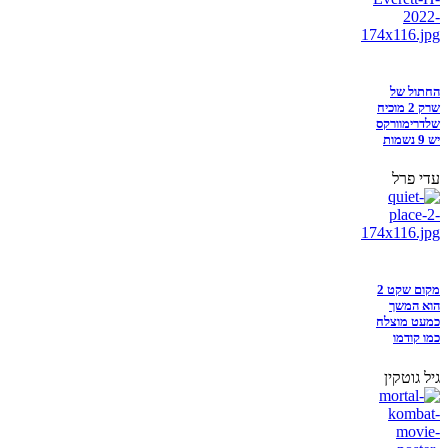
החתול של
שרק 2 מוכיח
שלדרימוורקס
יש 9 נשמות
עדי פרל
מקום שקט 2
הוא המשך
כמעט מוצלח
כמו קודמו
גיל גוטקין