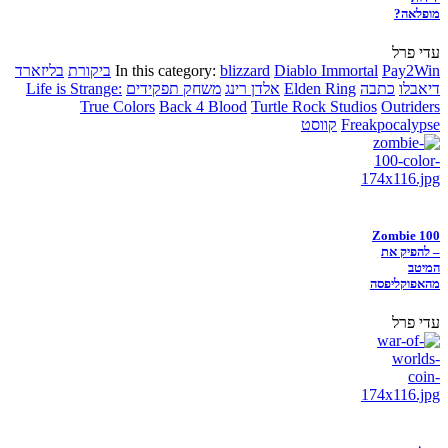
מופלאה?
עדי פרל
Pay2Win
Diablo Immortal
blizzard
In this category:
ביקורת
בליזארד
דיאבלו
כתבה
Elden Ring
אלדן רינג
משחק תפקידים
Life is Strange:
True Colors
Back 4 Blood
Turtle Rock Studios
Outriders
Freakpocalypse
קווסט
Zombie 100
– להפיק את
המיטב
מהאפוקליפסה
עדי פרל