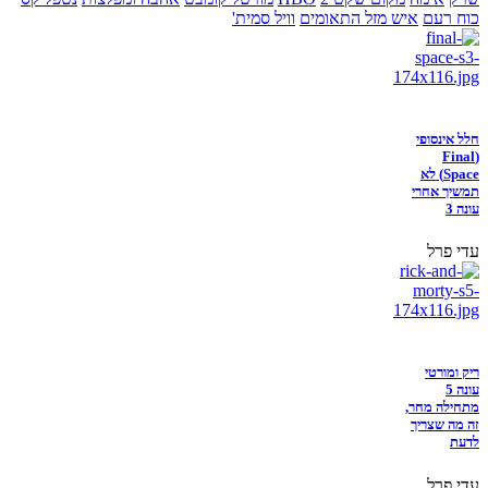
כוח רעם
איש מזל התאומים
וויל סמית'
חלל אינסופי
(Final
Space) לא
תמשיך אחרי
עונה 3
עדי פרל
ריק ומורטי
עונה 5
מתחילה מחר,
זה מה שצריך
לדעת
עדי פרל