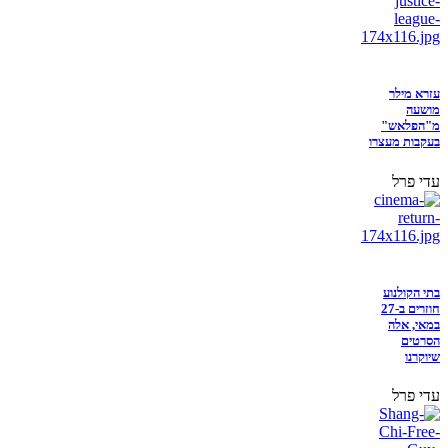
עזרא מילר
מושעה
מ"הפלאש"
בעקבות מעצרו
עדי פרל
בתי הקולנוע
חוזרים ב-27
במאי, אלה
הסרטים
שיוקרנו
עדי פרל