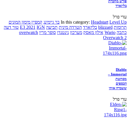
פורש מחברת
בליזארד
עדי פרל
Level Up
Headstart
In this category:
בר גיימינג
קמפיין מימון המונים
תרומות
blizzard
בליזארד
הטרדה מינית
תביעה
IGN
E3 2021
טור דעה
כתבה
Wario
אילון מאסק
מערכון
נינטנדו
סופר מריו
overwatch
Overwatch 2
Diablo
Immortal –
מסחטת
הכספים
ששברה אותי
עדי פרל