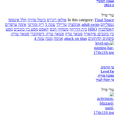
Titan תמשיך
ב-2022
עדי פרל
Final Space
In this category:
אולאן רוג'רס
ביטול סדרה
חלל אינסופי
נטפליקס
adult swim
אנימציה
טריילר
עונה 5
ריק ומורטי
אימה
ערפדים
קאסלבניה
HBO
בית הדרקון
משחקי הכס
קאסט
מסע בין כוכבים
מסע
בין כוכבים: פיקארד
סטאר טרק
סטאר טרק: דיסקוברי
סטאר טרק:
סיפונים תחתונים
attack on titan
אנימה
מנגה
עונה 4
בר הגיימינג
Level Up
בסכנת סגירה,
כך תוכלו לעזור
עדי פרל