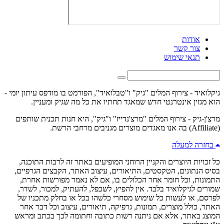
אודות
צור קשר
תנאי שימוש
גיקלואיד - צירוף המלים "גיק" ו"טבלואיד", הפורמט בו מודפס עיתון יומי -
הוא מגזין אינטרנטי חדש שמאגד תחתיו את כל מה שגיק ומעניין.
מרצ'ן-גיק - צירוף המלים "מרצ'נדייז" ו"גיק", היא חנות תכנית שותפים
(Affiliate) בה אנו מאגדים מוצרים מגניבים מרחבי הרשת.
בחזרה למעלה
כל זכויות היוצרים והקניין הרוחני המופיעים באתר זה לרבות התוכנה,
בסיס הנתונים, הטקסטים, התיאורים, עיצוב האתר, הקבצים הגרפיים,
התמונות, וכל חומר אחר הכלולים בו, אם לא נאמר מפורשות אחרת,
שמורים לגיקלואיד בלבד. אין להפיץ, לשכפל, להעתיק, למכור, לשדר,
לפרסם, או לעשות כל שימוש מסחרי כלשהו בכל או בחלק מתכניו של
האתר, כולל מוצרים, תמונות, גרפיקה, תיאורים, עיצוב וכל דבר אחר
המוצג באתר, אלא אם ניתנה רשות כתובה וחתומה לכך בכתב ומראש