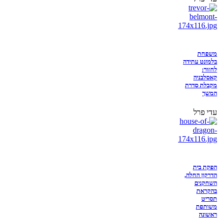
משפחת
בלמונט עתידה
לחזור:
קאסלבניה
מקבלת סדרת
המשך
עדי פרל
הפקת בית
הדרקון החלה,
השחקנים
בהקראת
תסריט
משותפת
ראשונה