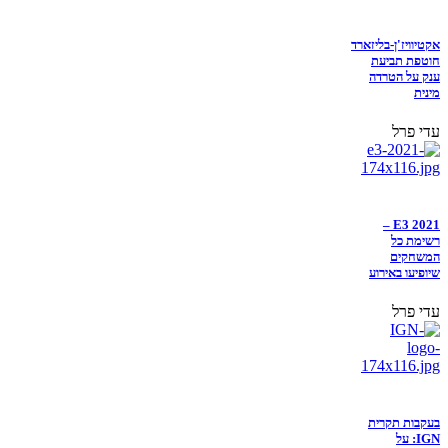
אקטיוויז'ן-בליזארד
חוטפת תביעת
ענק על הטרדה
מינית
עדי פרל
E3 2021 –
רשימת כל
המשחקים
שיופיעו באירוע
עדי פרל
בעקבות תקרית
IGN: על