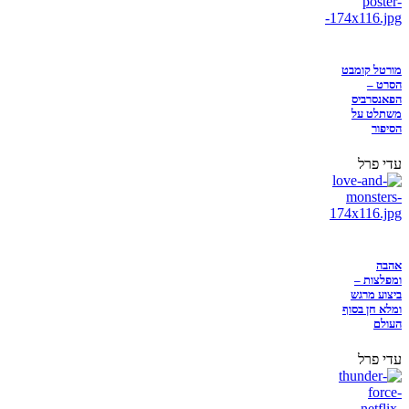
מורטל קומבט
הסרט –
הפאנסרביס
משתלט על
הסיפור
עדי פרל
אהבה
ומפלצות –
ביצוע מרגש
ומלא חן בסוף
העולם
עדי פרל