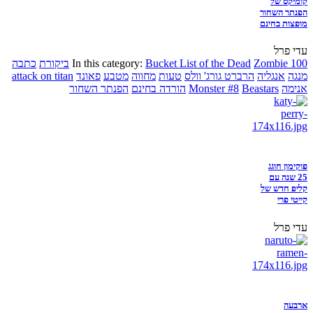
קומיקס של
הפנתר השחור
מופצות בחינם
עדי פרל
Zombie 100
Bucket List of the Dead
In this category:
ביקורת
כתבה
מנגה
אנגליה
הרברט גורג' וולס
טעות
מחווה
מטבע
פאונד
attack on titan
אנימה
Beastars
Monster #8
הורדה בחינם
הפנתר השחור
פוקימון חוגג
25 שנה עם
קליפ חדש של
קייטי פרי
עדי פרל
ארבעה