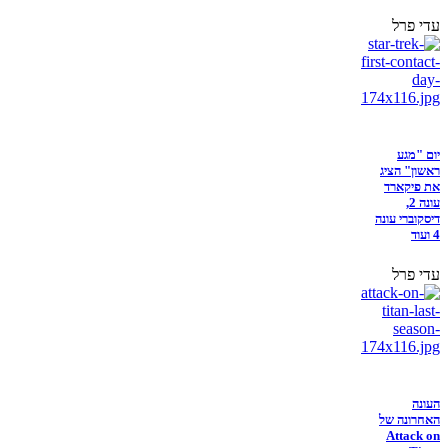
עדי פרל
יום "מגע
ראשון" הציג
את פיקארד
עונה 2,
דיסקוברי עונה
4 ועוד
עדי פרל
העונה
האחרונה של
Attack on