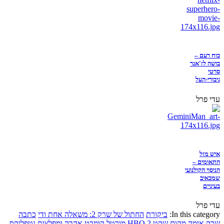
כוח רעם –
בושה לז'אנר
סרטי
גיבורי-העל
עדי פרל
איש מזל
התאומים –
הניסוי הקולנועי
שמכאיב
בעיניים
עדי פרל
In this category:
ביקורת
החתול של שרק 2: משאלה אחת ודי
כתבה
שרק
אימה
מקום שקט 2
HBO
מורטל קומבט
אהבה ומפלצות
נטפליקס