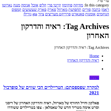
עדי פרל
In this category:
מוזיקה
פוקימון
קייטי פרי
קליפ
אוכל
אנימה
מנגה
נארוטו
ראמן
כתבה
פורים
תחפושת
מארוול
פארק
פארק שעשועים
קמפוס
הנוקמים
אומנות
פאנארט
פרוייקט מעריצים
ציור
gta
גורילז
Tag Archives: ראיה והדרקון
האחרון
Tag Archives: ראיה והדרקון האחרון
Home
ראיה והדרקון האחרון
סדרות
למקרה שפספסתם: הטריילרים הכי שווים של סופרבול
2021
פאלקון וחייל החורף של מארוול, ראיה והדרקון האחרון של דיסני
וסרט אימה מטריד חדש של שאמלאן - צפו בטריילרים ששודרו