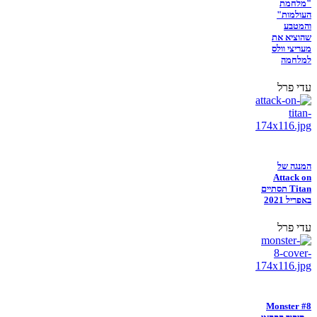
"מלחמת
העולמות"
והמטבע
שהוציא את
מעריצי וולס
למלחמה
עדי פרל
המנגה של
Attack on
Titan תסתיים
באפריל 2021
עדי פרל
Monster #8