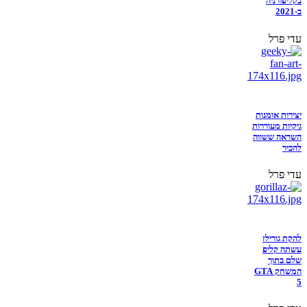
בקליפורניה
ב-2021
עדי פרל
יצירות אומנות
גיקיות מעוררות
השראה ששווה
להכיר
עדי פרל
להקת גורילז
עשתה קליפ
שלם בתוך
המשחק GTA
5