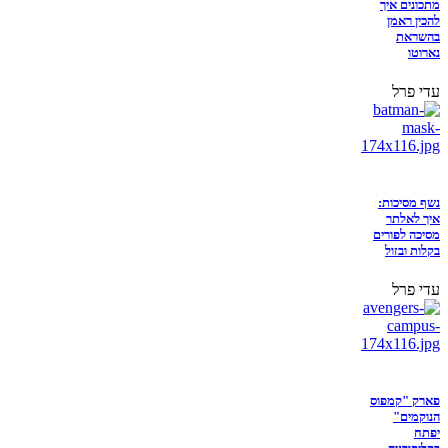
מתכונים איך
להכין ראמן
בהשראת
נארוטו
עדי פרל
נשף מסיכות:
איך לאלתר
מסיכה לפורים
בקלות ובזול
עדי פרל
פארק "קמפוס
הנוקמים"
יפתח