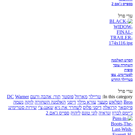
בספייס ג'אם 2
עדי פרל
הסרט האלמנה
השחורה עובר
סופית
לסטרימינג, צפו
בטריילר החדש
עדי פרל
In this category:
טריילר
מארוול
פוסטר
תור: אהבה ורעם
Warner
DC
Bros
הפלאש
מעצר
עזרא מילר
דיסני
האלמנה השחורה
לוקה
נשמה
פיקסאר
קרואלה
דיסני פלוס
לשחרר את גיא
שאנג-צ'י
שירות סטרימינג
ג'יימס לברון
זנדאיה
לוני טונס
ליהוק
ספייס ג'אם 2