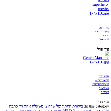
כוח רעם –
בושה לז'אנר
סרטי
גיבורי-העל
עדי פרל
איש מזל
התאומים –
הניסוי הקולנועי
שמכאיב
בעיניים
עדי פרל
In this category:
ביקורת
החתול של שרק 2: משאלה אחת ודי
כתבה
שרק
אימה
מקום שקט 2
HBO
מורטל קומבט
אהבה ומפלצות
נטפליקס