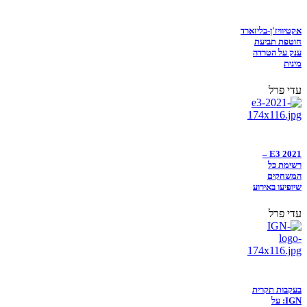
אקטיוויז'ן-בליזארד
חוטפת תביעת
ענק על הטרדה
מינית
עדי פרל
E3 2021 –
רשימת כל
המשחקים
שיופיעו באירוע
עדי פרל
בעקבות תקרית
IGN: על