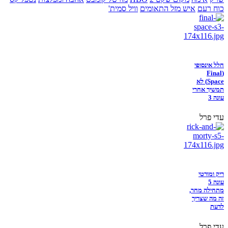
כוח רעם
איש מזל התאומים
וויל סמית'
חלל אינסופי
(Final
Space) לא
תמשיך אחרי
עונה 3
עדי פרל
ריק ומורטי
עונה 5
מתחילה מחר,
זה מה שצריך
לדעת
עדי פרל