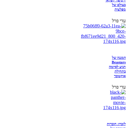
– סיפור קפקאי
בעולם של
מפלצות
עדי פרל
המנגה של
Beastars
תגיע לסיומה
בתחילת
אוקטובר
עדי פרל
לזכרו: חוברות