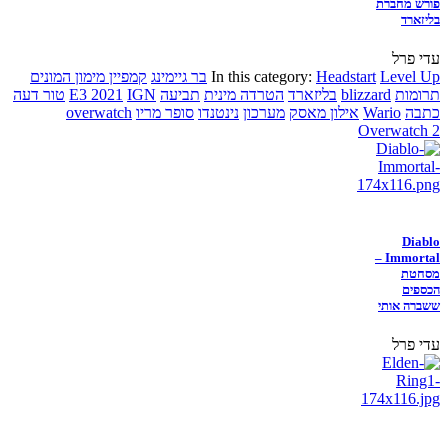
פורש מחברת
בליזארד
עדי פרל
Level Up
Headstart
In this category:
בר גיימינג
קמפיין מימון המונים
תרומות
blizzard
בליזארד
הטרדה מינית
תביעה
IGN
E3 2021
טור דעה
כתבה
Wario
אילון מאסק
מערכון
נינטנדו
סופר מריו
overwatch
Overwatch 2
Diablo
Immortal –
מסחטת
הכספים
ששברה אותי
עדי פרל