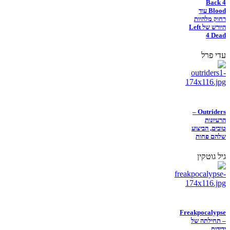
Back 4
Blood עוד
רחוק מלהיות
היורש של Left
4 Dead
עדי פרל
Outriders –
הרעיונות
טובים, הביצוע
שלהם פחות
גיל גוטקין
Freakpocalypse
– תחילתה של
ידידות