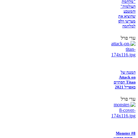
"מלחמת
העולמות"
והמטבע
שהוציא את
מעריצי וולס
למלחמה
עדי פרל
המנגה של
Attack on
Titan תסתיים
באפריל 2021
עדי פרל
Monster #8