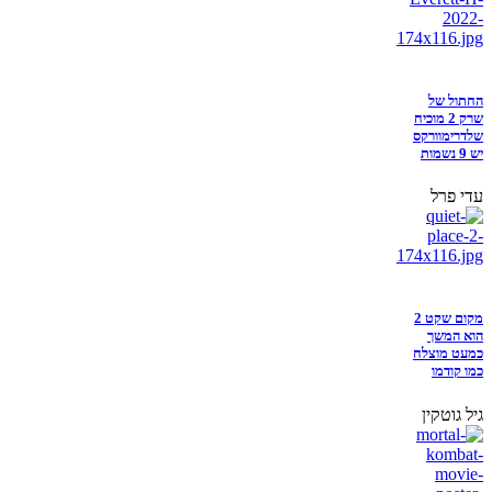
החתול של
שרק 2 מוכיח
שלדרימוורקס
יש 9 נשמות
עדי פרל
מקום שקט 2
הוא המשך
כמעט מוצלח
כמו קודמו
גיל גוטקין