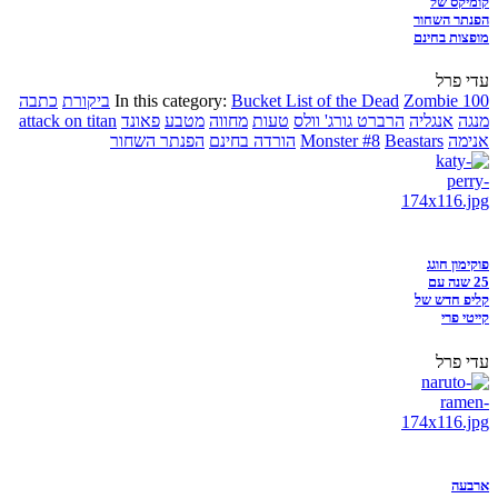
קומיקס של
הפנתר השחור
מופצות בחינם
עדי פרל
Zombie 100
Bucket List of the Dead
In this category:
ביקורת
כתבה
מנגה
אנגליה
הרברט גורג' וולס
טעות
מחווה
מטבע
פאונד
attack on titan
אנימה
Beastars
Monster #8
הורדה בחינם
הפנתר השחור
פוקימון חוגג
25 שנה עם
קליפ חדש של
קייטי פרי
עדי פרל
ארבעה