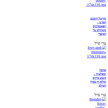
מורטל קומבט
הסרט –
הפאנסרביס
משתלט על
הסיפור
עדי פרל
אהבה
ומפלצות –
ביצוע מרגש
ומלא חן בסוף
העולם
עדי פרל