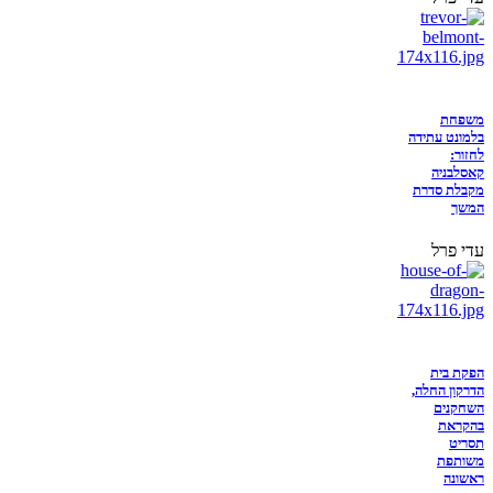
משפחת
בלמונט עתידה
לחזור:
קאסלבניה
מקבלת סדרת
המשך
עדי פרל
הפקת בית
הדרקון החלה,
השחקנים
בהקראת
תסריט
משותפת
ראשונה