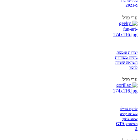
בקליפורניה
ב-2021
עדי פרל
יצירות אומנות
גיקיות מעוררות
השראה ששווה
להכיר
עדי פרל
להקת גורילז
עשתה קליפ
שלם בתוך
המשחק GTA
5