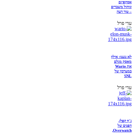
אסקפיזם
וניהול משברים
– טור דעה
עדי פרל
לא נגענו: אילון
מאסק מגלם
את Wario
במערכון של
SNL
עדי פרל
ג'ף קפלן,
הפנים של
Overwatch,