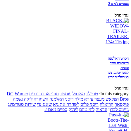
בספייס ג'אם 2
עדי פרל
הסרט האלמנה
השחורה עובר
סופית
לסטרימינג, צפו
בטריילר החדש
עדי פרל
In this category:
טריילר
מארוול
פוסטר
תור: אהבה ורעם
Warner
DC
Bros
הפלאש
מעצר
עזרא מילר
דיסני
האלמנה השחורה
לוקה
נשמה
פיקסאר
קרואלה
דיסני פלוס
לשחרר את גיא
שאנג-צ'י
שירות סטרימינג
ג'יימס לברון
זנדאיה
לוני טונס
ליהוק
ספייס ג'אם 2