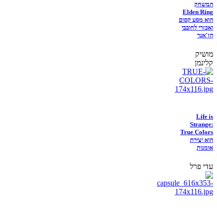
המשחק
Elden Ring
הוא מסע קסום
ואכזרי לחובבי
הז'אנר
מושיק
קלינמן
Life is
Strange:
True Colors
הוא יצירת
אומנות
עדי פרל