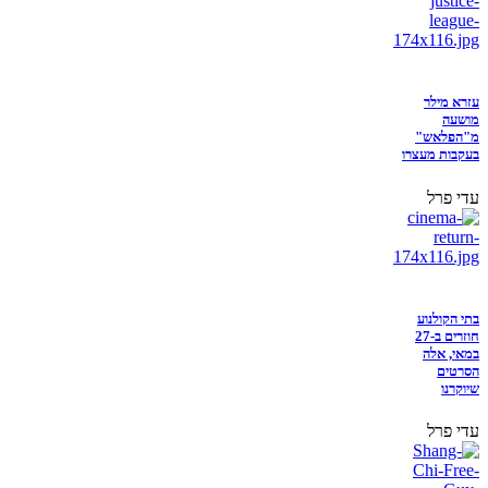
עזרא מילר
מושעה
מ"הפלאש"
בעקבות מעצרו
עדי פרל
בתי הקולנוע
חוזרים ב-27
במאי, אלה
הסרטים
שיוקרנו
עדי פרל