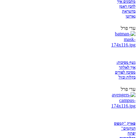
מתכונים איך
להכין ראמן
בהשראת
נארוטו
עדי פרל
נשף מסיכות:
איך לאלתר
מסיכה לפורים
בקלות ובזול
עדי פרל
פארק "קמפוס
הנוקמים"
יפתח