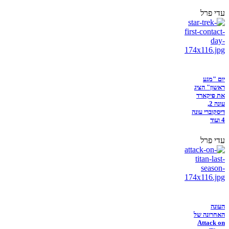
עדי פרל
יום "מגע
ראשון" הציג
את פיקארד
עונה 2,
דיסקוברי עונה
4 ועוד
עדי פרל
העונה
האחרונה של
Attack on