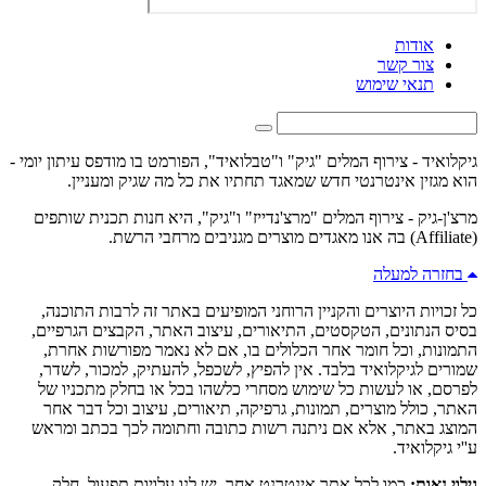
אודות
צור קשר
תנאי שימוש
גיקלואיד - צירוף המלים "גיק" ו"טבלואיד", הפורמט בו מודפס עיתון יומי -
הוא מגזין אינטרנטי חדש שמאגד תחתיו את כל מה שגיק ומעניין.
מרצ'ן-גיק - צירוף המלים "מרצ'נדייז" ו"גיק", היא חנות תכנית שותפים
(Affiliate) בה אנו מאגדים מוצרים מגניבים מרחבי הרשת.
בחזרה למעלה
כל זכויות היוצרים והקניין הרוחני המופיעים באתר זה לרבות התוכנה,
בסיס הנתונים, הטקסטים, התיאורים, עיצוב האתר, הקבצים הגרפיים,
התמונות, וכל חומר אחר הכלולים בו, אם לא נאמר מפורשות אחרת,
שמורים לגיקלואיד בלבד. אין להפיץ, לשכפל, להעתיק, למכור, לשדר,
לפרסם, או לעשות כל שימוש מסחרי כלשהו בכל או בחלק מתכניו של
האתר, כולל מוצרים, תמונות, גרפיקה, תיאורים, עיצוב וכל דבר אחר
המוצג באתר, אלא אם ניתנה רשות כתובה וחתומה לכך בכתב ומראש
ע''י גיקלואיד.
גילוי נאות:
כמו לכל אתר אינטרנט אחר, יש לנו עלויות תפעול. חלק