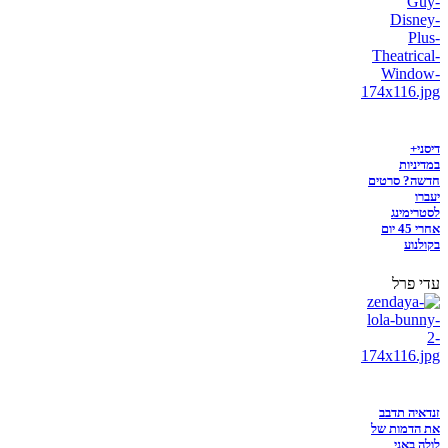
דיסני+
במדיניות
חדשה? סרטים
יעברו
לסטרימינג
אחרי 45 יום
בקולנוע
עדי פרל
זנדאיה תדבב
את הדמות של
לולה באני