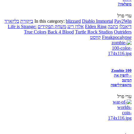
מופלאה?
עדי פרל
Pay2Win
Diablo Immortal
blizzard
In this category:
ביקורת
בליזארד
דיאבלו
כתבה
Elden Ring
אלדן רינג
משחק תפקידים
Life is Strange:
True Colors
Back 4 Blood
Turtle Rock Studios
Outriders
Freakpocalypse
קווסט
Zombie 100
– להפיק את
המיטב
מהאפוקליפסה
עדי פרל