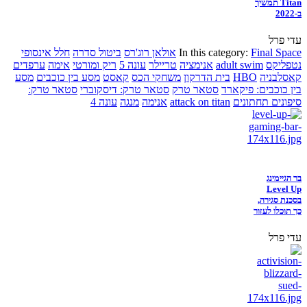
Titan תמשיך
ב-2022
עדי פרל
Final Space
In this category:
אולאן רוג'רס
ביטול סדרה
חלל אינסופי
נטפליקס
adult swim
אנימציה
טריילר
עונה 5
ריק ומורטי
אימה
ערפדים
קאסלבניה
HBO
בית הדרקון
משחקי הכס
קאסט
מסע בין כוכבים
מסע
בין כוכבים: פיקארד
סטאר טרק
סטאר טרק: דיסקוברי
סטאר טרק:
סיפונים תחתונים
attack on titan
אנימה
מנגה
עונה 4
בר הגיימינג
Level Up
בסכנת סגירה,
כך תוכלו לעזור
עדי פרל