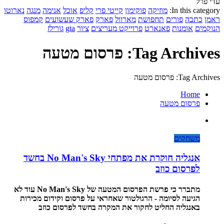
עדי פרל
In this category:
מוזיקה
פוקימון
קייטי פרי
קליפ
אוכל
אנימה
מנגה
נארוטו
ראמן
כתבה
פורים
תחפושת
מארוול
פארק
פארק שעשועים
קמפוס
הנוקמים
אומנות
פאנארט
פרוייקט מעריצים
ציור
gta
גורילז
Tag Archives: פרסום מטעה
Tag Archives: פרסום מטעה
Home
פרסום מטעה
משחקים
אנגליה חוקרת את מפתחי No Man's Sky בחשד
לפרסום כוזב
מתברר כי פרשת הפרסום המטעה של No Man's Sky עוד לא
הגיעה לסיומה - הרגולטור שאחראי על פרסום וקידום מכירות
באנגליה החליט לחקור את המקרה בחשד לפרסום כוזב