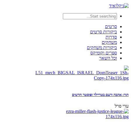
סרטים
ביקורות סרטים
סדרות
משחקים
ביקורות משחקים
ספרים וקומיקס
וכל השאר
תור: אהבה ורעם בטריילר ופוסטר חדשים
עדי פרל