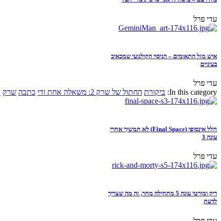
עדי פרל
איש מזל התאומים – הניסוי הקולנועי שמכאיב
בעיניים
עדי פרל
In this category:
ביקורת
החתול של שרק 2: משאלה אחת ודי
כתבה
שרק
א
חלל אינסופי (Final Space) לא תמשיך אחרי
עונה 3
עדי פרל
ריק ומורטי עונה 5 מתחילה מחר, זה מה שצריך
לדעת
עדי פרל