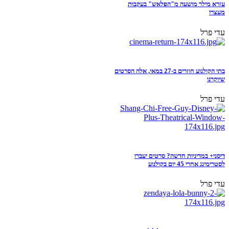
עזרא מילר מושעה מ"הפלאש" בעקבות
מעצרו
עדי פרל
בתי הקולנוע חוזרים ב-27 במאי, אלה הסרטים
שיוקרנו
עדי פרל
דיסני+ במדיניות חדשה? סרטים יעברו
לסטרימינג אחרי 45 יום בקולנוע
עדי פרל