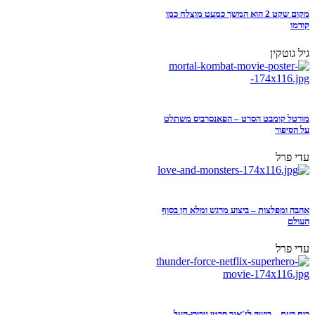
מקום שקט 2 הוא המשך כמעט מוצלח כמו
קודמו
גיל גוטקין
מורטל קומבט הסרט – הפאנסרביס משתלט
על הסיפור
עדי פרל
אהבה ומפלצות – ביצוע מרגש ומלא חן בסוף
העולם
עדי פרל
כוח רעם – בושה לז'אנר סרטי גיבורי-העל