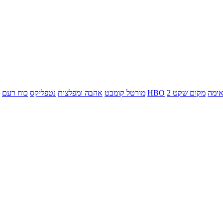
ימה
מקום שקט 2
HBO
מורטל קומבט
אהבה ומפלצות
נטפליקס
כוח רעם