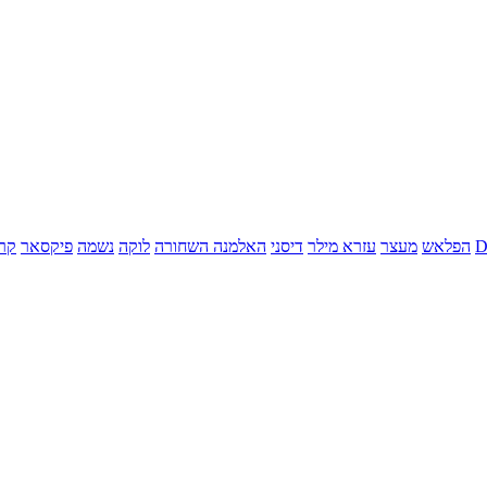
הפלאש
מעצר
עזרא מילר
דיסני
האלמנה השחורה
לוקה
נשמה
פיקסאר
קר