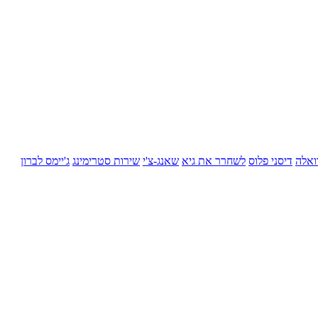
ואלה
דיסני פלוס
לשחרר את גיא
שאנג-צ'י
שירות סטרימינג
ג'יימס לברון