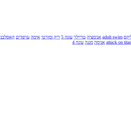
יקס
adult swim
אנימציה
טריילר
עונה 5
ריק ומורטי
אימה
ערפדים
קאסלבני
attack on tita
אנימה
מנגה
עונה 4