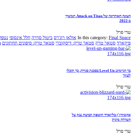
העונה האחרונה של Attack on Titan תמשיך
ב-2022
עדי פרל
Final Space
In this category:
אולאן רוג'רס
ביטול סדרה
חלל אינסופי
נטפל
פיקארד
סטאר טרק
סטאר טרק: דיסקוברי
סטאר טרק: סיפונים תחתונים
n
בר הגיימינג Level Up בסכנת סגירה, כך תוכלו
לעזור
עדי פרל
אקטיוויז'ן-בליזארד חוטפת תביעת ענק על
הטרדה מינית
עדי פרל