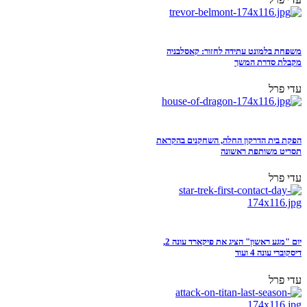
משפחת בלמונט עתידה לחזור: קאסלבניה
מקבלת סדרת המשך
עדי פרל
הפקת בית הדרקון החלה, השחקנים בהקראת
תסריט משותפת ראשונה
עדי פרל
יום "מגע ראשון" הציג את פיקארד עונה 2,
דיסקוברי עונה 4 ועוד
עדי פרל