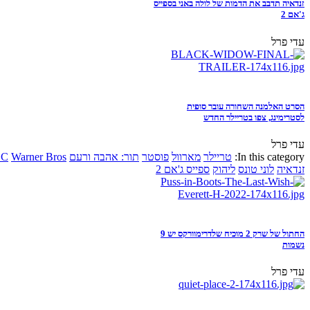
זנדאיה תדבב את הדמות של לולה באני בספייס
ג'אם 2
עדי פרל
הסרט האלמנה השחורה עובר סופית
לסטרימינג, צפו בטריילר החדש
עדי פרל
In this category:
טריילר
מארוול
פוסטר
תור: אהבה ורעם
Warner Bros
DC
זנדאיה
לוני טונס
ליהוק
ספייס ג'אם 2
החתול של שרק 2 מוכיח שלדרימוורקס יש 9
נשמות
עדי פרל