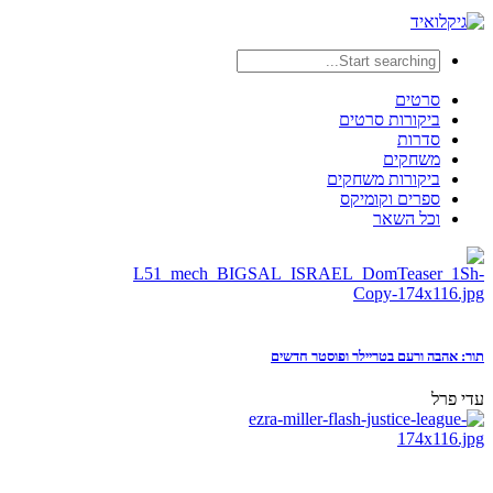
סרטים
ביקורות סרטים
סדרות
משחקים
ביקורות משחקים
ספרים וקומיקס
וכל השאר
תור: אהבה ורעם בטריילר ופוסטר חדשים
עדי פרל