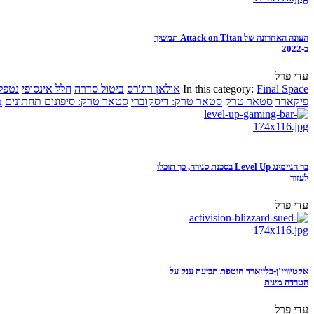
העונה האחרונה של Attack on Titan תמשיך
ב-2022
עדי פרל
Final Space
In this category:
אולאן רוג'רס
ביטול סדרה
חלל אינסופי
נטפל
פיקארד
סטאר טרק
סטאר טרק: דיסקוברי
סטאר טרק: סיפונים תחתונים
n
בר הגיימינג Level Up בסכנת סגירה, כך תוכלו
לעזור
עדי פרל
אקטיוויז'ן-בליזארד חוטפת תביעת ענק על
הטרדה מינית
עדי פרל