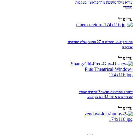
עזרא מילר מושעה מ"הפלאש" בעקבות
מעצרו
עדי פרל
בתי הקולנוע חוזרים ב-27 במאי, אלה הסרטים
שיוקרנו
עדי פרל
דיסני+ במדיניות חדשה? סרטים יעברו
לסטרימינג אחרי 45 יום בקולנוע
עדי פרל