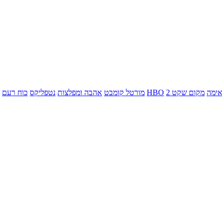
ימה
מקום שקט 2
HBO
מורטל קומבט
אהבה ומפלצות
נטפליקס
כוח רעם