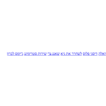
ואלה
דיסני פלוס
לשחרר את גיא
שאנג-צ'י
שירות סטרימינג
ג'יימס לברון