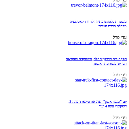
משפחת בלמונט עתידה לחזור: קאסלבניה
מקבלת סדרת המשך
עדי פרל
הפקת בית הדרקון החלה, השחקנים בהקראת
תסריט משותפת ראשונה
עדי פרל
יום "מגע ראשון" הציג את פיקארד עונה 2,
דיסקוברי עונה 4 ועוד
עדי פרל