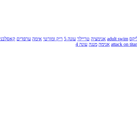
יקס
adult swim
אנימציה
טריילר
עונה 5
ריק ומורטי
אימה
ערפדים
קאסלבני
attack on tita
אנימה
מנגה
עונה 4