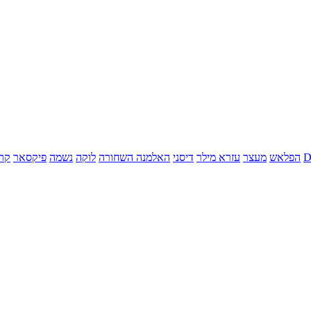
הפלאש
מעצר
עזרא מילר
דיסני
האלמנה השחורה
לוקה
נשמה
פיקסאר
קר