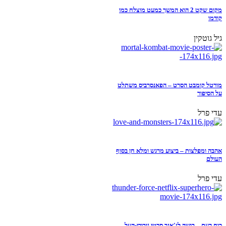
מקום שקט 2 הוא המשך כמעט מוצלח כמו
קודמו
גיל גוטקין
מורטל קומבט הסרט – הפאנסרביס משתלט
על הסיפור
עדי פרל
אהבה ומפלצות – ביצוע מרגש ומלא חן בסוף
העולם
עדי פרל
כוח רעם – בושה לז'אנר סרטי גיבורי-העל