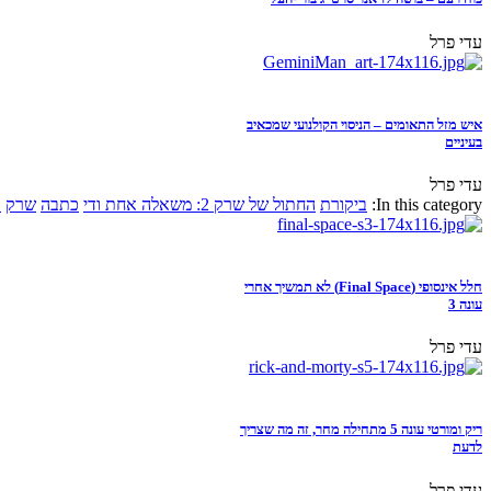
עדי פרל
איש מזל התאומים – הניסוי הקולנועי שמכאיב
בעיניים
עדי פרל
In this category:
ביקורת
החתול של שרק 2: משאלה אחת ודי
כתבה
שרק
א
חלל אינסופי (Final Space) לא תמשיך אחרי
עונה 3
עדי פרל
ריק ומורטי עונה 5 מתחילה מחר, זה מה שצריך
לדעת
עדי פרל