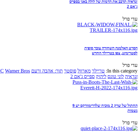
זנדאיה תדבב את הדמות של לולה באני בספייס
ג'אם 2
עדי פרל
הסרט האלמנה השחורה עובר סופית
לסטרימינג, צפו בטריילר החדש
עדי פרל
In this category:
טריילר
מארוול
פוסטר
תור: אהבה ורעם
Warner Bros
DC
זנדאיה
לוני טונס
ליהוק
ספייס ג'אם 2
החתול של שרק 2 מוכיח שלדרימוורקס יש 9
נשמות
עדי פרל