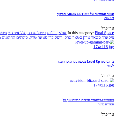
העונה האחרונה של Attack on Titan תמשיך
ב-2022
עדי פרל
Final Space
In this category:
אולאן רוג'רס
ביטול סדרה
חלל אינסופי
נטפל
פיקארד
סטאר טרק
סטאר טרק: דיסקוברי
סטאר טרק: סיפונים תחתונים
n
בר הגיימינג Level Up בסכנת סגירה, כך תוכלו
לעזור
עדי פרל
אקטיוויז'ן-בליזארד חוטפת תביעת ענק על
הטרדה מינית
עדי פרל