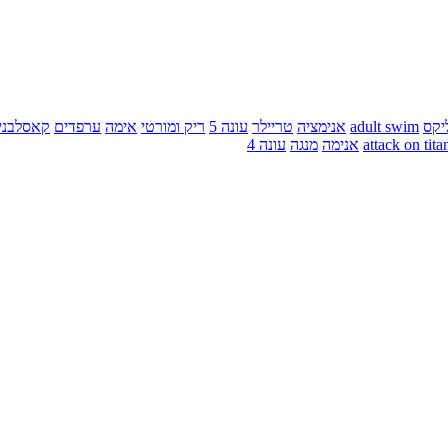
יקס
adult swim
אנימציה
טריילר
עונה 5
ריק ומורטי
אימה
ערפדים
קאסלבני
attack on tita
אנימה
מנגה
עונה 4