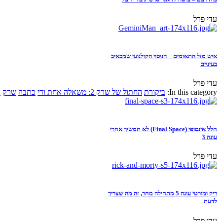
עדי פרל
איש מזל התאומים – הניסוי הקולנועי שמכאיב
בעיניים
עדי פרל
In this category:
ביקורת
החתול של שרק 2: משאלה אחת ודי
כתבה
שרק
א
חלל אינסופי (Final Space) לא תמשיך אחרי
עונה 3
עדי פרל
ריק ומורטי עונה 5 מתחילה מחר, זה מה שצריך
לדעת
עדי פרל