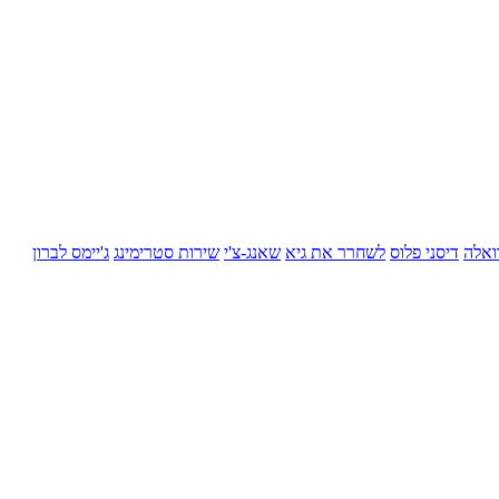
ואלה
דיסני פלוס
לשחרר את גיא
שאנג-צ'י
שירות סטרימינג
ג'יימס לברון