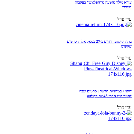
עזרא מילר מושעה מ"הפלאש" בעקבות
מעצרו
עדי פרל
בתי הקולנוע חוזרים ב-27 במאי, אלה הסרטים
שיוקרנו
עדי פרל
דיסני+ במדיניות חדשה? סרטים יעברו
לסטרימינג אחרי 45 יום בקולנוע
עדי פרל