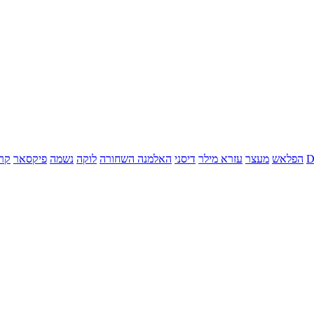
הפלאש
מעצר
עזרא מילר
דיסני
האלמנה השחורה
לוקה
נשמה
פיקסאר
קר