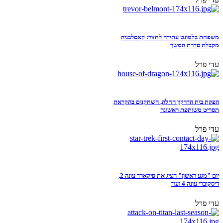
משפחת בלמונט עתידה לחזור: קאסלבניה
מקבלת סדרת המשך
עדי פרל
הפקת בית הדרקון החלה, השחקנים בהקראת
תסריט משותפת ראשונה
עדי פרל
יום "מגע ראשון" הציג את פיקארד עונה 2,
דיסקוברי עונה 4 ועוד
עדי פרל