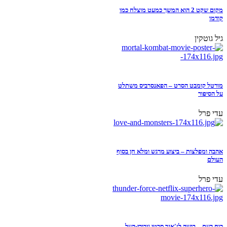
מקום שקט 2 הוא המשך כמעט מוצלח כמו
קודמו
גיל גוטקין
מורטל קומבט הסרט – הפאנסרביס משתלט
על הסיפור
עדי פרל
אהבה ומפלצות – ביצוע מרגש ומלא חן בסוף
העולם
עדי פרל
כוח רעם – בושה לז'אנר סרטי גיבורי-העל