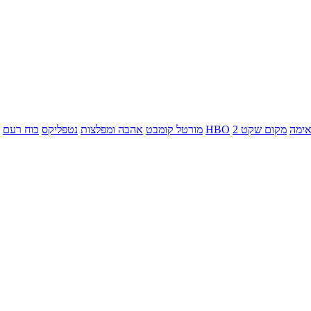
ימה
מקום שקט 2
HBO
מורטל קומבט
אהבה ומפלצות
נטפליקס
כוח רעם