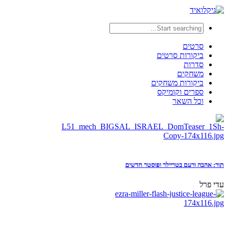
סרטים
ביקורות סרטים
סדרות
משחקים
ביקורות משחקים
ספרים וקומיקס
וכל השאר
תור: אהבה ורעם בטריילר ופוסטר חדשים
עדי פרל