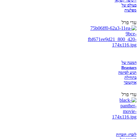
– סיפור קפקאי
בעולם של
מפלצות
עדי פרל
המנגה של
Beastars
תגיע לסיומה
בתחילת
אוקטובר
עדי פרל
לזכרו: חוברות