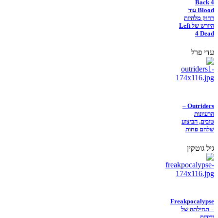
Back 4
Blood עוד
רחוק מלהיות
היורש של Left
4 Dead
עדי פרל
Outriders –
הרעיונות
טובים, הביצוע
שלהם פחות
גיל גוטקין
Freakpocalypse
– תחילתה של
ידידות