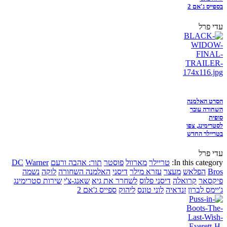
בספייס ג'אם 2
עדי פרל
הסרט האלמנה
השחורה עובר
סופית
לסטרימינג, צפו
בטריילר החדש
עדי פרל
In this category:
טריילר
מארוול
פוסטר
תור: אהבה ורעם
Warner
DC
Bros
הפלאש
מעצר
עזרא מילר
דיסני
האלמנה השחורה
לוקה
נשמה
פיקסאר
קרואלה
דיסני פלוס
לשחרר את גיא
שאנג-צ'י
שירות סטרימינג
ג'יימס לברון
זנדאיה
לוני טונס
ליהוק
ספייס ג'אם 2