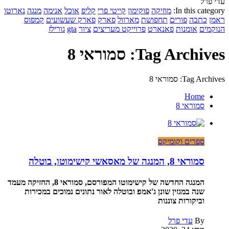
עדי פרל
In this category:
מוזיקה
פוקימון
קייטי פרי
קליפ
אוכל
אנימה
מנגה
נארוטו
ראמן
כתבה
פורים
תחפושת
מארוול
פארק
פארק שעשועים
קמפוס
הנוקמים
אומנות
פאנארט
פרוייקט מעריצים
ציור
gta
גורילז
Tag Archives: סמוראי 8
Tag Archives: סמוראי 8
Home
סמוראי 8
ספרים וקומיקס
סמוראי 8, המנגה של מאסאשי קישימוטו, בוטלה
המנגה החדשה של קישימוטו המפורסם, סמוראי 8, החזיקה מעמד
שנה במגזין שונן ג'אמפ ובוטלה לאור נתונים נמוכים במכירות
וביקורות צוננות
By
עדי פרל