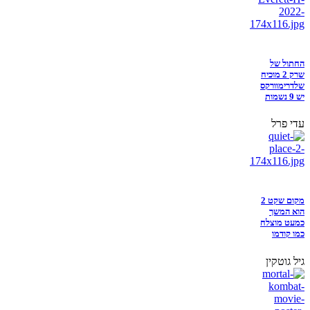
החתול של
שרק 2 מוכיח
שלדרימוורקס
יש 9 נשמות
עדי פרל
מקום שקט 2
הוא המשך
כמעט מוצלח
כמו קודמו
גיל גוטקין