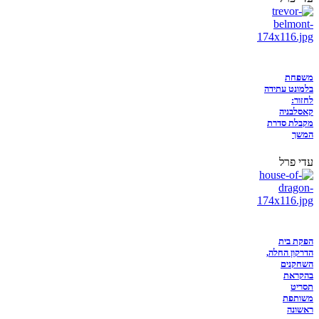
משפחת
בלמונט עתידה
לחזור:
קאסלבניה
מקבלת סדרת
המשך
עדי פרל
הפקת בית
הדרקון החלה,
השחקנים
בהקראת
תסריט
משותפת
ראשונה