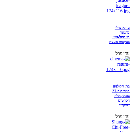
עזרא מילר
מושעה
מ"הפלאש"
בעקבות מעצרו
עדי פרל
בתי הקולנוע
חוזרים ב-27
במאי, אלה
הסרטים
שיוקרנו
עדי פרל