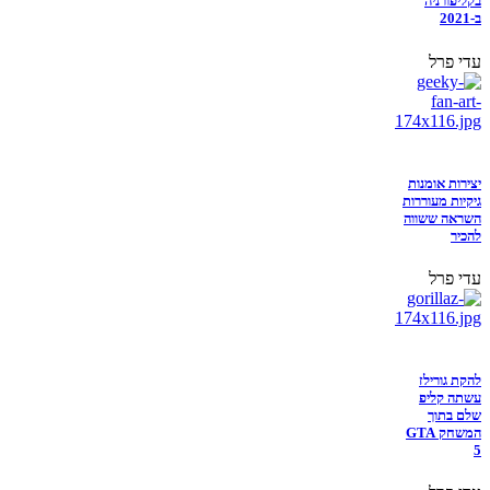
בקליפורניה
ב-2021
עדי פרל
יצירות אומנות
גיקיות מעוררות
השראה ששווה
להכיר
עדי פרל
להקת גורילז
עשתה קליפ
שלם בתוך
המשחק GTA
5