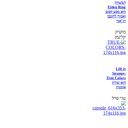
המשחק
Elden Ring
הוא מסע קסום
ואכזרי לחובבי
הז'אנר
מושיק
קלינמן
Life is
Strange:
True Colors
הוא יצירת
אומנות
עדי פרל