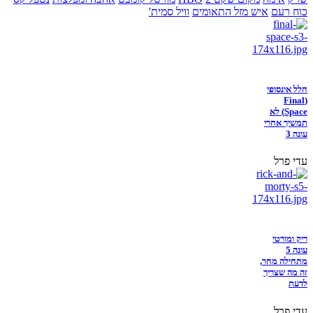
כוח רעם
איש מזל התאומים
וויל סמית'
חלל אינסופי
(Final
Space) לא
תמשיך אחרי
עונה 3
עדי פרל
ריק ומורטי
עונה 5
מתחילה מחר,
זה מה שצריך
לדעת
עדי פרל