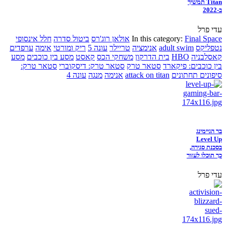
Titan תמשיך
ב-2022
עדי פרל
Final Space
In this category:
אולאן רוג'רס
ביטול סדרה
חלל אינסופי
נטפליקס
adult swim
אנימציה
טריילר
עונה 5
ריק ומורטי
אימה
ערפדים
קאסלבניה
HBO
בית הדרקון
משחקי הכס
קאסט
מסע בין כוכבים
מסע
בין כוכבים: פיקארד
סטאר טרק
סטאר טרק: דיסקוברי
סטאר טרק:
סיפונים תחתונים
attack on titan
אנימה
מנגה
עונה 4
בר הגיימינג
Level Up
בסכנת סגירה,
כך תוכלו לעזור
עדי פרל