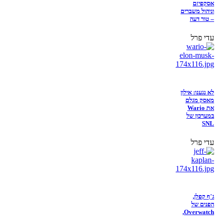
אסקפיזם
וניהול משברים
– טור דעה
עדי פרל
לא נגענו: אילון
מאסק מגלם
את Wario
במערכון של
SNL
עדי פרל
ג'ף קפלן,
הפנים של
Overwatch,