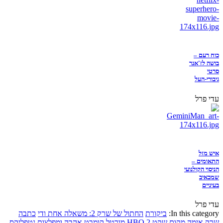
כוח רעם –
בושה לז'אנר
סרטי
גיבורי-העל
עדי פרל
איש מזל
התאומים –
הניסוי הקולנועי
שמכאיב
בעיניים
עדי פרל
In this category:
ביקורת
החתול של שרק 2: משאלה אחת ודי
כתבה
שרק
אימה
מקום שקט 2
HBO
מורטל קומבט
אהבה ומפלצות
נטפליקס