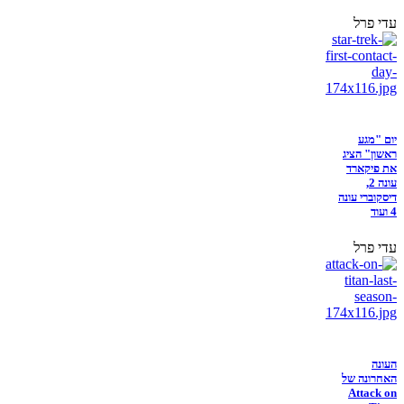
עדי פרל
יום "מגע
ראשון" הציג
את פיקארד
עונה 2,
דיסקוברי עונה
4 ועוד
עדי פרל
העונה
האחרונה של
Attack on