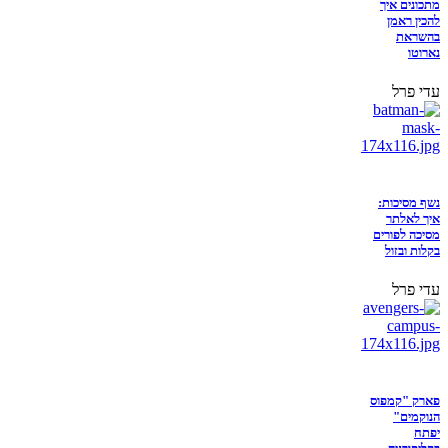
מתכונים איך
להכין ראמן
בהשראת
נארוטו
עדי פרל
נשף מסיכות:
איך לאלתר
מסיכה לפורים
בקלות ובזול
עדי פרל
פארק "קמפוס
הנוקמים"
יפתח