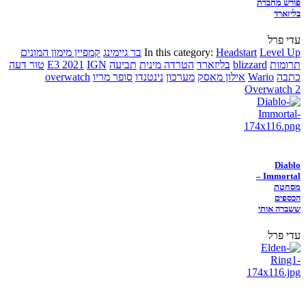
פורש מחברת
בליזארד
עדי פרל
Level Up
Headstart
In this category:
בר גיימינג
קמפיין מימון המונים
תרומות
blizzard
בליזארד
הטרדה מינית
תביעה
IGN
E3 2021
טור דעה
כתבה
Wario
אילון מאסק
מערכון
נינטנדו
סופר מריו
overwatch
Overwatch 2
Diablo
Immortal –
מסחטת
הכספים
ששברה אותי
עדי פרל