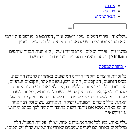
אודות
צור קשר
תנאי שימוש
גיקלואיד - צירוף המלים "גיק" ו"טבלואיד", הפורמט בו מודפס עיתון יומי -
הוא מגזין אינטרנטי חדש שמאגד תחתיו את כל מה שגיק ומעניין.
מרצ'ן-גיק - צירוף המלים "מרצ'נדייז" ו"גיק", היא חנות תכנית שותפים
(Affiliate) בה אנו מאגדים מוצרים מגניבים מרחבי הרשת.
בחזרה למעלה
כל זכויות היוצרים והקניין הרוחני המופיעים באתר זה לרבות התוכנה,
בסיס הנתונים, הטקסטים, התיאורים, עיצוב האתר, הקבצים הגרפיים,
התמונות, וכל חומר אחר הכלולים בו, אם לא נאמר מפורשות אחרת,
שמורים לגיקלואיד בלבד. אין להפיץ, לשכפל, להעתיק, למכור, לשדר,
לפרסם, או לעשות כל שימוש מסחרי כלשהו בכל או בחלק מתכניו של
האתר, כולל מוצרים, תמונות, גרפיקה, תיאורים, עיצוב וכל דבר אחר
המוצג באתר, אלא אם ניתנה רשות כתובה וחתומה לכך בכתב ומראש
ע''י גיקלואיד.
גילוי נאות:
כמו לכל אתר אינטרנט אחר, יש לנו עלויות תפעול. חלק
מהלינקים באתר הם לינקים שמפנים לאתרי צד שלישי, להלן "שותפים".