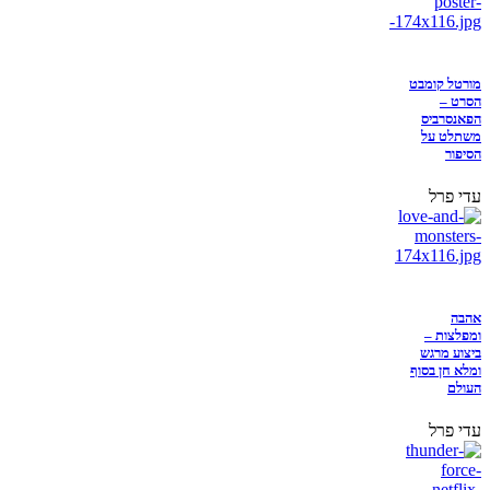
מורטל קומבט
הסרט –
הפאנסרביס
משתלט על
הסיפור
עדי פרל
אהבה
ומפלצות –
ביצוע מרגש
ומלא חן בסוף
העולם
עדי פרל