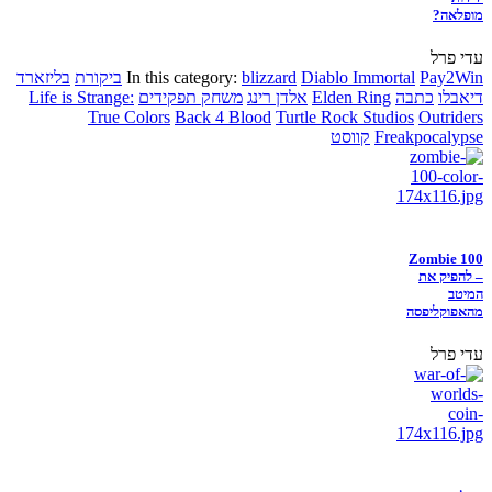
מופלאה?
עדי פרל
Pay2Win
Diablo Immortal
blizzard
In this category:
ביקורת
בליזארד
דיאבלו
כתבה
Elden Ring
אלדן רינג
משחק תפקידים
Life is Strange:
True Colors
Back 4 Blood
Turtle Rock Studios
Outriders
Freakpocalypse
קווסט
Zombie 100
– להפיק את
המיטב
מהאפוקליפסה
עדי פרל