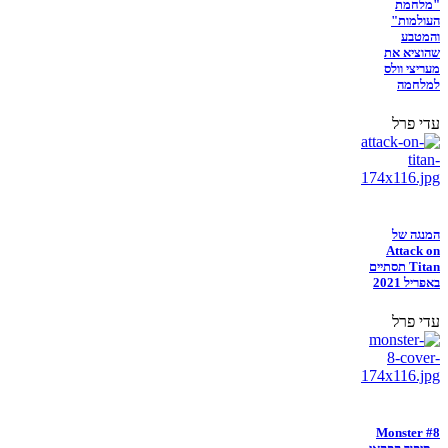
"מלחמת
העולמות"
והמטבע
שהוציא את
מעריצי וולס
למלחמה
עדי פרל
המנגה של
Attack on
Titan תסתיים
באפריל 2021
עדי פרל
Monster #8