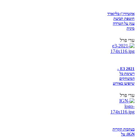
אקטיוויז'ן-בליזארד
חוטפת תביעת
ענק על הטרדה
מינית
עדי פרל
E3 2021 –
רשימת כל
המשחקים
שיופיעו באירוע
עדי פרל
בעקבות תקרית
IGN: על