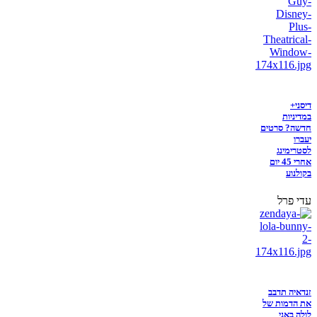
דיסני+
במדיניות
חדשה? סרטים
יעברו
לסטרימינג
אחרי 45 יום
בקולנוע
עדי פרל
זנדאיה תדבב
את הדמות של
לולה באני