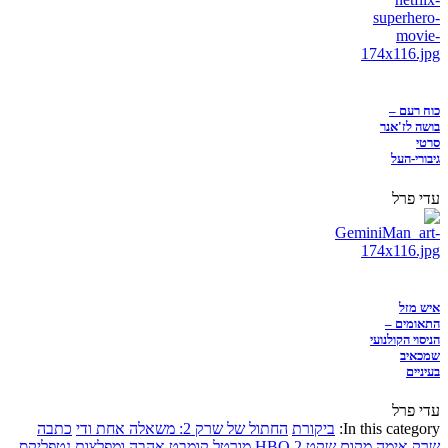
כוח רעם –
בושה לז'אנר
סרטי
גיבורי-העל
עדי פרל
איש מזל
התאומים –
הניסוי הקולנועי
שמכאיב
בעיניים
עדי פרל
In this category:
ביקורת
החתול של שרק 2: משאלה אחת ודי
כתבה
שרק
אימה
מקום שקט 2
HBO
מורטל קומבט
אהבה ומפלצות
נטפליקס