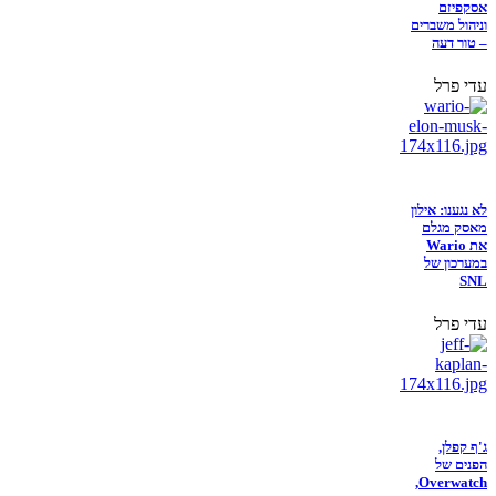
אסקפיזם
וניהול משברים
– טור דעה
עדי פרל
לא נגענו: אילון
מאסק מגלם
את Wario
במערכון של
SNL
עדי פרל
ג'ף קפלן,
הפנים של
Overwatch,