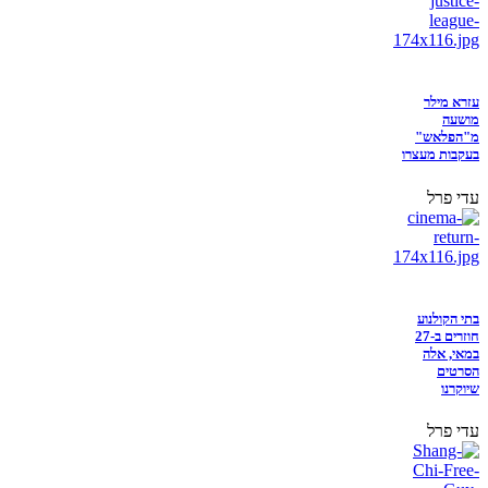
עזרא מילר
מושעה
מ"הפלאש"
בעקבות מעצרו
עדי פרל
בתי הקולנוע
חוזרים ב-27
במאי, אלה
הסרטים
שיוקרנו
עדי פרל