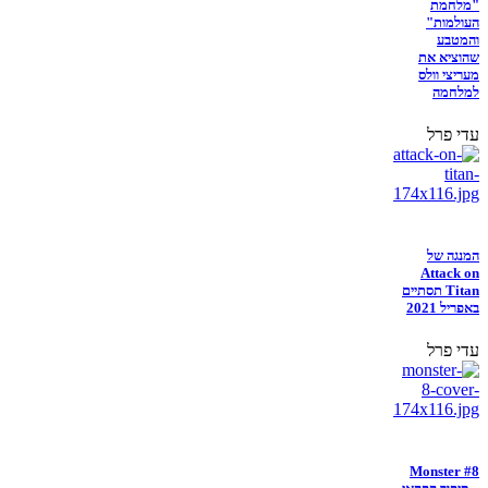
"מלחמת
העולמות"
והמטבע
שהוציא את
מעריצי וולס
למלחמה
עדי פרל
המנגה של
Attack on
Titan תסתיים
באפריל 2021
עדי פרל
Monster #8