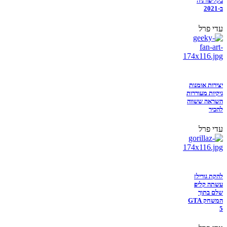
בקליפורניה
ב-2021
עדי פרל
יצירות אומנות
גיקיות מעוררות
השראה ששווה
להכיר
עדי פרל
להקת גורילז
עשתה קליפ
שלם בתוך
המשחק GTA
5