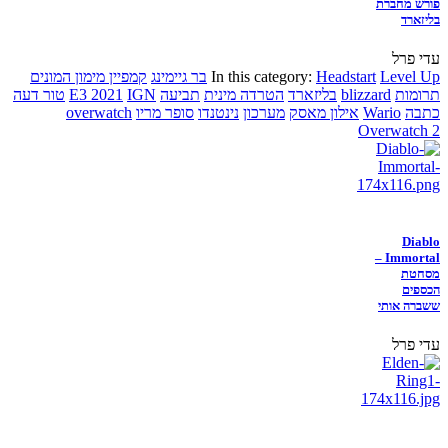
פורש מחברת
בליזארד
עדי פרל
Level Up
Headstart
In this category:
בר גיימינג
קמפיין מימון המונים
תרומות
blizzard
בליזארד
הטרדה מינית
תביעה
IGN
E3 2021
טור דעה
כתבה
Wario
אילון מאסק
מערכון
נינטנדו
סופר מריו
overwatch
Overwatch 2
Diablo
Immortal –
מסחטת
הכספים
ששברה אותי
עדי פרל