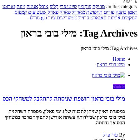
עדי פרל
In this category:
מוזיקה
פוקימון
קייטי פרי
קליפ
אוכל
אנימה
מנגה
נארוטו
ראמן
כתבה
פורים
תחפושת
מארוול
פארק
פארק שעשועים
קמפוס
הנוקמים
אומנות
פאנארט
פרוייקט מעריצים
ציור
gta
גורילז
Tag Archives: מילי בובי בראון
Tag Archives: מילי בובי בראון
Home
מילי בובי בראון
סדרות
מילי בובי בראון חושפת שניסתה להתקבל למשחקי הכס
במסגרת ראיון שניתן לתכנית של ג'ימי פאלון, מספרת השחקנית
מילי בובי בראון שבילדותה עשתה אודישן לתפקיד מרכזי במשחקי
הכס אך נדחתה
By
עדי פרל