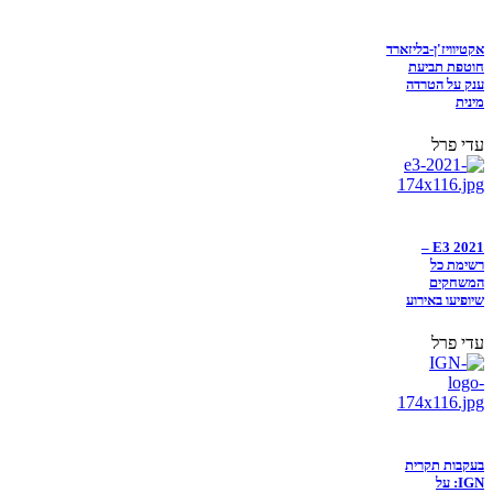
אקטיוויז'ן-בליזארד
חוטפת תביעת
ענק על הטרדה
מינית
עדי פרל
E3 2021 –
רשימת כל
המשחקים
שיופיעו באירוע
עדי פרל
בעקבות תקרית
IGN: על