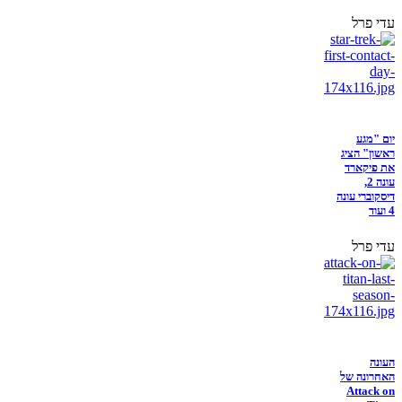
עדי פרל
יום "מגע
ראשון" הציג
את פיקארד
עונה 2,
דיסקוברי עונה
4 ועוד
עדי פרל
העונה
האחרונה של
Attack on