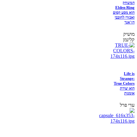
המשחק
Elden Ring
הוא מסע קסום
ואכזרי לחובבי
הז'אנר
מושיק
קלינמן
Life is
Strange:
True Colors
הוא יצירת
אומנות
עדי פרל