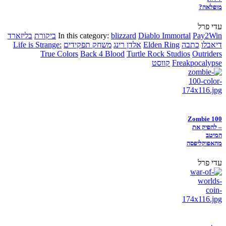
מופלאה?
עדי פרל
Pay2Win
Diablo Immortal
blizzard
In this category:
ביקורת
בליזארד
דיאבלו
כתבה
Elden Ring
אלדן רינג
משחק תפקידים
Life is Strange:
True Colors
Back 4 Blood
Turtle Rock Studios
Outriders
Freakpocalypse
קווסט
Zombie 100
– להפיק את
המיטב
מהאפוקליפסה
עדי פרל