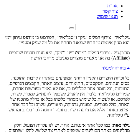
אודות
צור קשר
תנאי שימוש
גיקלואיד - צירוף המלים "גיק" ו"טבלואיד", הפורמט בו מודפס עיתון יומי -
הוא מגזין אינטרנטי חדש שמאגד תחתיו את כל מה שגיק ומעניין.
מרצ'ן-גיק - צירוף המלים "מרצ'נדייז" ו"גיק", היא חנות תכנית שותפים
(Affiliate) בה אנו מאגדים מוצרים מגניבים מרחבי הרשת.
בחזרה למעלה
כל זכויות היוצרים והקניין הרוחני המופיעים באתר זה לרבות התוכנה,
בסיס הנתונים, הטקסטים, התיאורים, עיצוב האתר, הקבצים הגרפיים,
התמונות, וכל חומר אחר הכלולים בו, אם לא נאמר מפורשות אחרת,
שמורים לגיקלואיד בלבד. אין להפיץ, לשכפל, להעתיק, למכור, לשדר,
לפרסם, או לעשות כל שימוש מסחרי כלשהו בכל או בחלק מתכניו של
האתר, כולל מוצרים, תמונות, גרפיקה, תיאורים, עיצוב וכל דבר אחר
המוצג באתר, אלא אם ניתנה רשות כתובה וחתומה לכך בכתב ומראש
ע''י גיקלואיד.
גילוי נאות:
כמו לכל אתר אינטרנט אחר, יש לנו עלויות תפעול. חלק
מהלינקים באתר הם לינקים שמפנים לאתרי צד שלישי, להלן "שותפים".