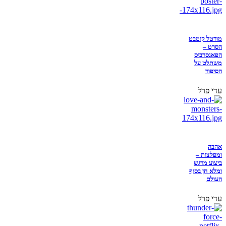
מורטל קומבט
הסרט –
הפאנסרביס
משתלט על
הסיפור
עדי פרל
אהבה
ומפלצות –
ביצוע מרגש
ומלא חן בסוף
העולם
עדי פרל