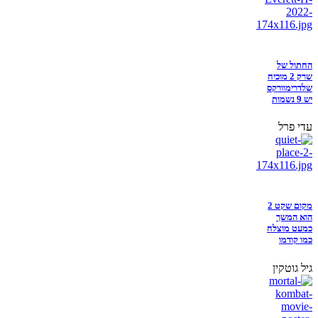
החתול של
שרק 2 מוכיח
שלדרימוורקס
יש 9 נשמות
עדי פרל
מקום שקט 2
הוא המשך
כמעט מוצלח
כמו קודמו
גיל גוטקין