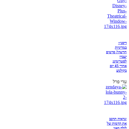
דיסני+
במדיניות
חדשה? סרטים
יעברו
לסטרימינג
אחרי 45 יום
בקולנוע
עדי פרל
זנדאיה תדבב
את הדמות של
לולה באני