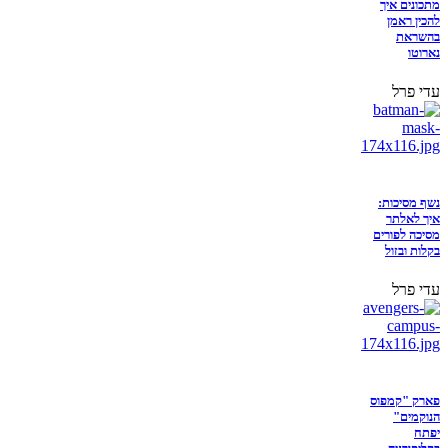
מתכונים איך
להכין ראמן
בהשראת
נארוטו
עדי פרל
נשף מסיכות:
איך לאלתר
מסיכה לפורים
בקלות ובזול
עדי פרל
פארק "קמפוס
הנוקמים"
יפתח