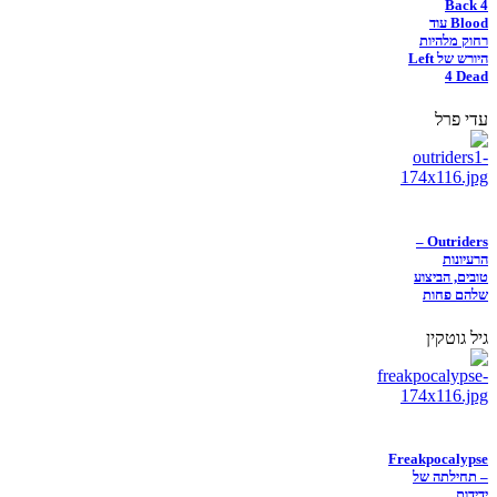
Back 4
Blood עוד
רחוק מלהיות
היורש של Left
4 Dead
עדי פרל
Outriders –
הרעיונות
טובים, הביצוע
שלהם פחות
גיל גוטקין
Freakpocalypse
– תחילתה של
ידידות