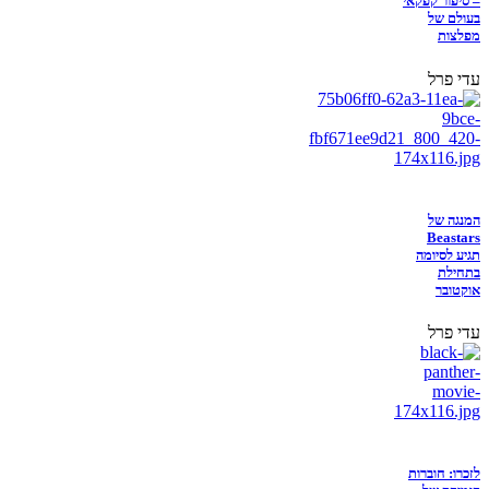
– סיפור קפקאי
בעולם של
מפלצות
עדי פרל
המנגה של
Beastars
תגיע לסיומה
בתחילת
אוקטובר
עדי פרל
לזכרו: חוברות