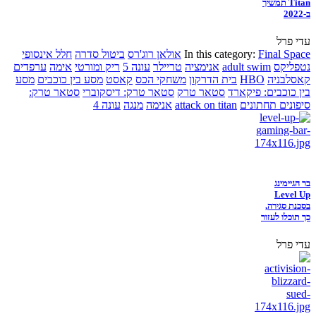
Titan תמשיך
ב-2022
עדי פרל
Final Space
In this category:
אולאן רוג'רס
ביטול סדרה
חלל אינסופי
נטפליקס
adult swim
אנימציה
טריילר
עונה 5
ריק ומורטי
אימה
ערפדים
קאסלבניה
HBO
בית הדרקון
משחקי הכס
קאסט
מסע בין כוכבים
מסע
בין כוכבים: פיקארד
סטאר טרק
סטאר טרק: דיסקוברי
סטאר טרק:
סיפונים תחתונים
attack on titan
אנימה
מנגה
עונה 4
בר הגיימינג
Level Up
בסכנת סגירה,
כך תוכלו לעזור
עדי פרל