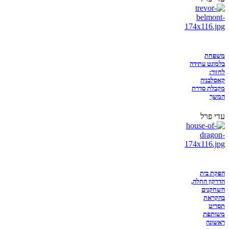
משפחת
בלמונט עתידה
לחזור:
קאסלבניה
מקבלת סדרת
המשך
עדי פרל
הפקת בית
הדרקון החלה,
השחקנים
בהקראת
תסריט
משותפת
ראשונה