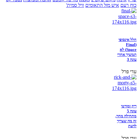
כוח רעם
איש מזל התאומים
וויל סמית'
חלל אינסופי
(Final
Space) לא
תמשיך אחרי
עונה 3
עדי פרל
ריק ומורטי
עונה 5
מתחילה מחר,
זה מה שצריך
לדעת
עדי פרל