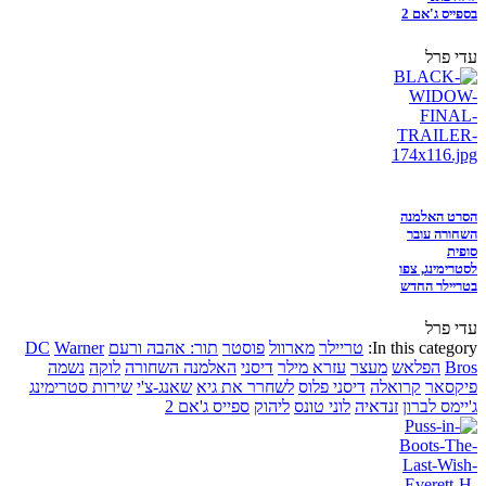
בספייס ג'אם 2
עדי פרל
הסרט האלמנה
השחורה עובר
סופית
לסטרימינג, צפו
בטריילר החדש
עדי פרל
In this category:
טריילר
מארוול
פוסטר
תור: אהבה ורעם
Warner
DC
Bros
הפלאש
מעצר
עזרא מילר
דיסני
האלמנה השחורה
לוקה
נשמה
פיקסאר
קרואלה
דיסני פלוס
לשחרר את גיא
שאנג-צ'י
שירות סטרימינג
ג'יימס לברון
זנדאיה
לוני טונס
ליהוק
ספייס ג'אם 2