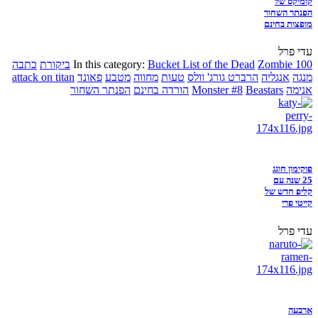
קומיקס של
הפנתר השחור
מופצות בחינם
עדי פרל
Zombie 100
Bucket List of the Dead
In this category:
ביקורת
כתבה
מנגה
אנגליה
הרברט גורג' וולס
טעות
מחווה
מטבע
פאונד
attack on titan
אנימה
Beastars
Monster #8
הורדה בחינם
הפנתר השחור
פוקימון חוגג
25 שנה עם
קליפ חדש של
קייטי פרי
עדי פרל
ארבעה