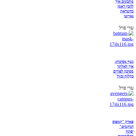
מתכונים איך
להכין ראמן
בהשראת
נארוטו
עדי פרל
נשף מסיכות:
איך לאלתר
מסיכה לפורים
בקלות ובזול
עדי פרל
פארק "קמפוס
הנוקמים"
יפתח