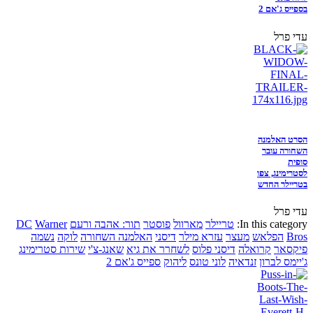
בספייס ג'אם 2
עדי פרל
הסרט האלמנה
השחורה עובר
סופית
לסטרימינג, צפו
בטריילר החדש
עדי פרל
In this category:
טריילר
מארוול
פוסטר
תור: אהבה ורעם
Warner
DC
Bros
הפלאש
מעצר
עזרא מילר
דיסני
האלמנה השחורה
לוקה
נשמה
פיקסאר
קרואלה
דיסני פלוס
לשחרר את גיא
שאנג-צ'י
שירות סטרימינג
ג'יימס לברון
זנדאיה
לוני טונס
ליהוק
ספייס ג'אם 2