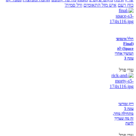
כוח רעם
איש מזל התאומים
וויל סמית'
חלל אינסופי
(Final
Space) לא
תמשיך אחרי
עונה 3
עדי פרל
ריק ומורטי
עונה 5
מתחילה מחר,
זה מה שצריך
לדעת
עדי פרל