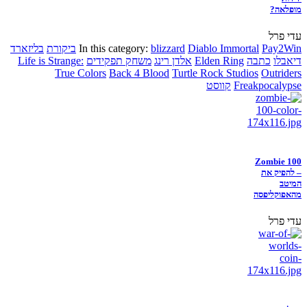
מופלאה?
עדי פרל
Pay2Win
Diablo Immortal
blizzard
In this category:
ביקורת
בליזארד
דיאבלו
כתבה
Elden Ring
אלדן רינג
משחק תפקידים
Life is Strange:
True Colors
Back 4 Blood
Turtle Rock Studios
Outriders
Freakpocalypse
קווסט
Zombie 100
– להפיק את
המיטב
מהאפוקליפסה
עדי פרל