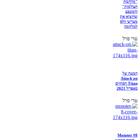
"מלחמת
העולמות"
והמטבע
שהוציא את
מעריצי וולס
למלחמה
עדי פרל
המנגה של
Attack on
Titan תסתיים
באפריל 2021
עדי פרל
Monster #8