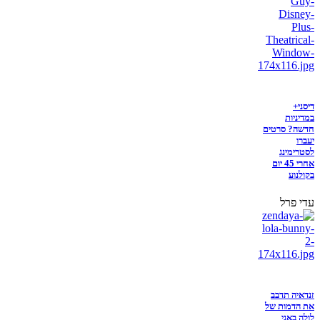
דיסני+
במדיניות
חדשה? סרטים
יעברו
לסטרימינג
אחרי 45 יום
בקולנוע
עדי פרל
זנדאיה תדבב
את הדמות של
לולה באני