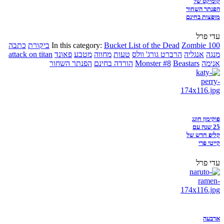
קומיקס של
הפנתר השחור
מופצות בחינם
עדי פרל
Zombie 100
Bucket List of the Dead
In this category:
ביקורת
כתבה
מנגה
אנגליה
הרברט גורג' וולס
טעות
מחווה
מטבע
פאונד
attack on titan
אנימה
Beastars
Monster #8
הורדה בחינם
הפנתר השחור
פוקימון חוגג
25 שנה עם
קליפ חדש של
קייטי פרי
עדי פרל
ארבעה