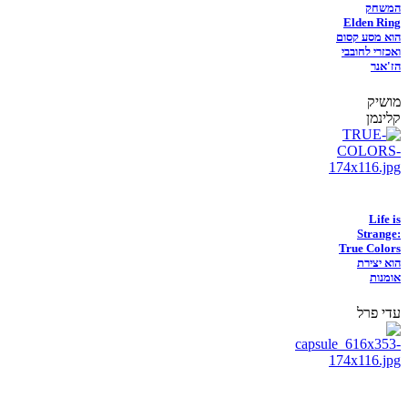
המשחק
Elden Ring
הוא מסע קסום
ואכזרי לחובבי
הז'אנר
מושיק
קלינמן
Life is
Strange:
True Colors
הוא יצירת
אומנות
עדי פרל