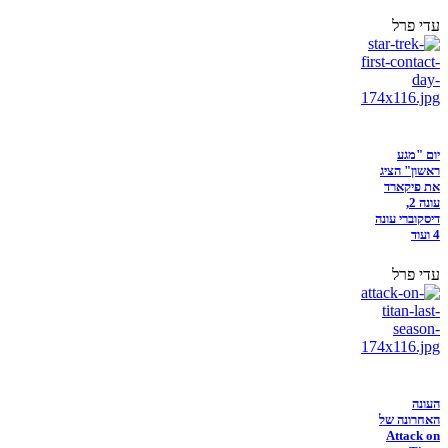
עדי פרל
יום "מגע
ראשון" הציג
את פיקארד
עונה 2,
דיסקוברי עונה
4 ועוד
עדי פרל
העונה
האחרונה של
Attack on