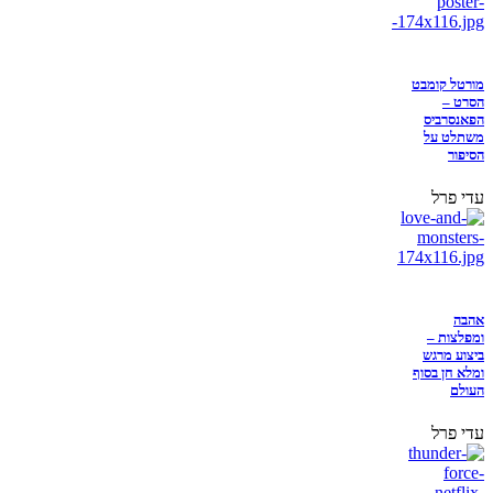
מורטל קומבט
הסרט –
הפאנסרביס
משתלט על
הסיפור
עדי פרל
אהבה
ומפלצות –
ביצוע מרגש
ומלא חן בסוף
העולם
עדי פרל