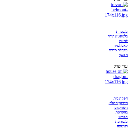
משפחת
בלמונט עתידה
לחזור:
קאסלבניה
מקבלת סדרת
המשך
עדי פרל
הפקת בית
הדרקון החלה,
השחקנים
בהקראת
תסריט
משותפת
ראשונה