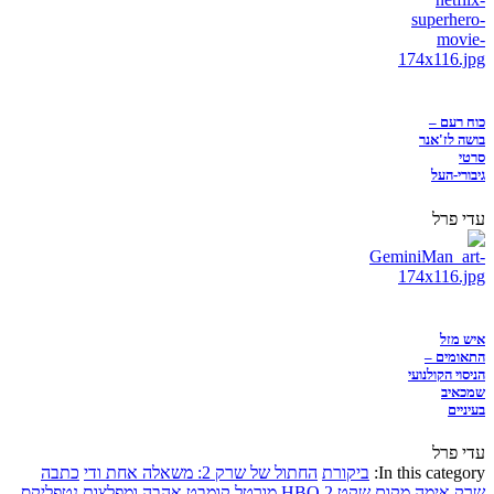
כוח רעם –
בושה לז'אנר
סרטי
גיבורי-העל
עדי פרל
איש מזל
התאומים –
הניסוי הקולנועי
שמכאיב
בעיניים
עדי פרל
In this category:
ביקורת
החתול של שרק 2: משאלה אחת ודי
כתבה
שרק
אימה
מקום שקט 2
HBO
מורטל קומבט
אהבה ומפלצות
נטפליקס