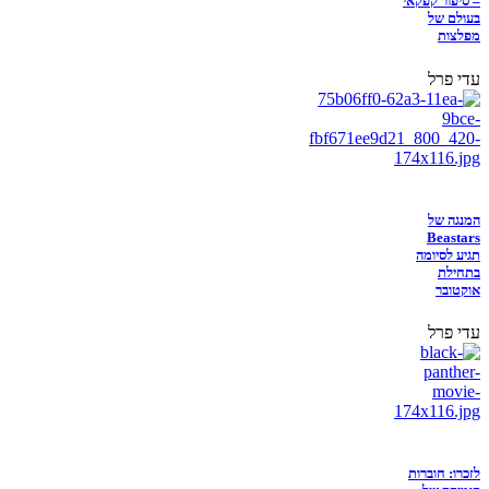
– סיפור קפקאי
בעולם של
מפלצות
עדי פרל
המנגה של
Beastars
תגיע לסיומה
בתחילת
אוקטובר
עדי פרל
לזכרו: חוברות