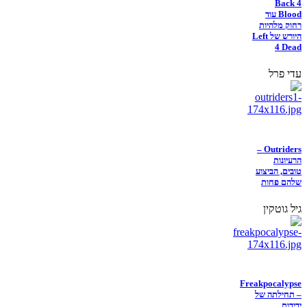
Back 4
Blood עוד
רחוק מלהיות
היורש של Left
4 Dead
עדי פרל
Outriders –
הרעיונות
טובים, הביצוע
שלהם פחות
גיל גוטקין
Freakpocalypse
– תחילתה של
ידידות