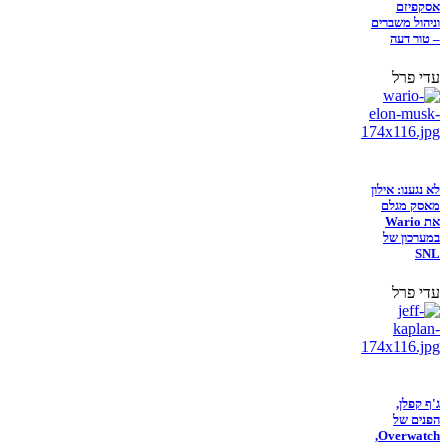
אסקפיזם
וניהול משברים
– טור דעה
עדי פרל
לא נגענו: אילון
מאסק מגלם
את Wario
במערכון של
SNL
עדי פרל
ג'ף קפלן,
הפנים של
Overwatch,