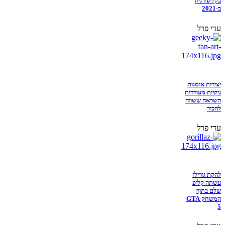
בקליפורניה
ב-2021
עדי פרל
יצירות אומנות
גיקיות מעוררות
השראה ששווה
להכיר
עדי פרל
להקת גורילז
עשתה קליפ
שלם בתוך
המשחק GTA
5