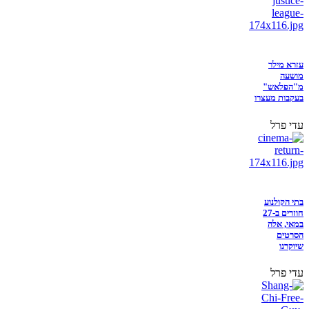
עזרא מילר
מושעה
מ"הפלאש"
בעקבות מעצרו
עדי פרל
בתי הקולנוע
חוזרים ב-27
במאי, אלה
הסרטים
שיוקרנו
עדי פרל