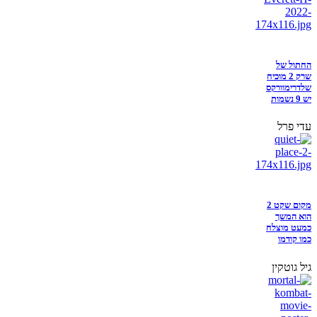
החתול של
שרק 2 מוכיח
שלדרימוורקס
יש 9 נשמות
עדי פרל
מקום שקט 2
הוא המשך
כמעט מוצלח
כמו קודמו
גיל גוטקין