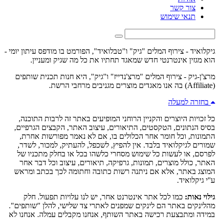
צור קשר
תנאי שימוש
גיקלואיד - צירוף המלים "גיק" ו"טבלואיד", הפורמט בו מודפס עיתון יומי -
הוא מגזין אינטרנטי חדש שמאגד תחתיו את כל מה שגיק ומעניין.
מרצ'ן-גיק - צירוף המלים "מרצ'נדייז" ו"גיק", היא חנות תכנית שותפים
(Affiliate) בה אנו מאגדים מוצרים מגניבים מרחבי הרשת.
בחזרה למעלה
כל זכויות היוצרים והקניין הרוחני המופיעים באתר זה לרבות התוכנה,
בסיס הנתונים, הטקסטים, התיאורים, עיצוב האתר, הקבצים הגרפיים,
התמונות, וכל חומר אחר הכלולים בו, אם לא נאמר מפורשות אחרת,
שמורים לגיקלואיד בלבד. אין להפיץ, לשכפל, להעתיק, למכור, לשדר,
לפרסם, או לעשות כל שימוש מסחרי כלשהו בכל או בחלק מתכניו של
האתר, כולל מוצרים, תמונות, גרפיקה, תיאורים, עיצוב וכל דבר אחר
המוצג באתר, אלא אם ניתנה רשות כתובה וחתומה לכך בכתב ומראש
ע''י גיקלואיד.
גילוי נאות:
כמו לכל אתר אינטרנט אחר, יש לנו עלויות תפעול. חלק
מהלינקים באתר הם לינקים שמפנים לאתרי צד שלישי, להלן "שותפים".
במידה ומתבצעת רכישה באתר השותף, אנחנו מקבלים עמלה. אנחנו לא