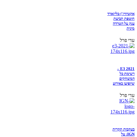
אקטיוויז'ן-בליזארד
חוטפת תביעת
ענק על הטרדה
מינית
עדי פרל
E3 2021 –
רשימת כל
המשחקים
שיופיעו באירוע
עדי פרל
בעקבות תקרית
IGN: על