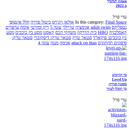
Titan תמשיך
ב-2022
עדי פרל
Final Space
In this category:
אולאן רוג'רס
ביטול סדרה
חלל אינסופי
נטפליקס
adult swim
אנימציה
טריילר
עונה 5
ריק ומורטי
אימה
ערפדים
קאסלבניה
HBO
בית הדרקון
משחקי הכס
קאסט
מסע בין כוכבים
מסע
בין כוכבים: פיקארד
סטאר טרק
סטאר טרק: דיסקוברי
סטאר טרק:
סיפונים תחתונים
attack on titan
אנימה
מנגה
עונה 4
בר הגיימינג
Level Up
בסכנת סגירה,
כך תוכלו לעזור
עדי פרל