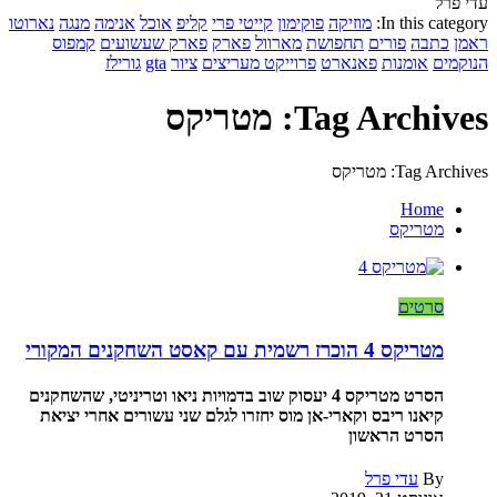
עדי פרל
In this category:
מוזיקה
פוקימון
קייטי פרי
קליפ
אוכל
אנימה
מנגה
נארוטו
ראמן
כתבה
פורים
תחפושת
מארוול
פארק
פארק שעשועים
קמפוס
הנוקמים
אומנות
פאנארט
פרוייקט מעריצים
ציור
gta
גורילז
Tag Archives: מטריקס
Tag Archives: מטריקס
Home
מטריקס
סרטים
מטריקס 4 הוכרז רשמית עם קאסט השחקנים המקורי
הסרט מטריקס 4 יעסוק שוב בדמויות ניאו וטריניטי, שהשחקנים
קיאנו ריבס וקארי-אן מוס יחזרו לגלם שני עשורים אחרי יציאת
הסרט הראשון
By
עדי פרל