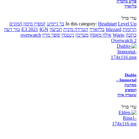
פורש מחברת
בליזארד
עדי פרל
Level Up
Headstart
In this category:
בר גיימינג
קמפיין מימון המונים
תרומות
blizzard
בליזארד
הטרדה מינית
תביעה
IGN
E3 2021
טור דעה
כתבה
Wario
אילון מאסק
מערכון
נינטנדו
סופר מריו
overwatch
Overwatch 2
Diablo
Immortal –
מסחטת
הכספים
ששברה אותי
עדי פרל