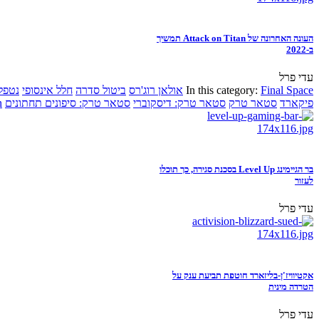
העונה האחרונה של Attack on Titan תמשיך
ב-2022
עדי פרל
Final Space
In this category:
אולאן רוג'רס
ביטול סדרה
חלל אינסופי
נטפל
פיקארד
סטאר טרק
סטאר טרק: דיסקוברי
סטאר טרק: סיפונים תחתונים
n
בר הגיימינג Level Up בסכנת סגירה, כך תוכלו
לעזור
עדי פרל
אקטיוויז'ן-בליזארד חוטפת תביעת ענק על
הטרדה מינית
עדי פרל