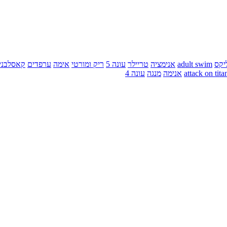
יקס
adult swim
אנימציה
טריילר
עונה 5
ריק ומורטי
אימה
ערפדים
קאסלבני
attack on tita
אנימה
מנגה
עונה 4