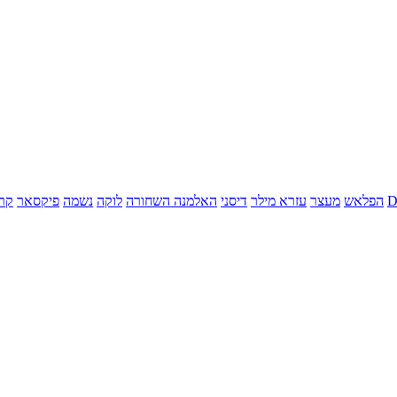
הפלאש
מעצר
עזרא מילר
דיסני
האלמנה השחורה
לוקה
נשמה
פיקסאר
קר