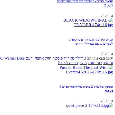
זנדאיה תדבב את הדמות של לולה באני בספייס
ג'אם 2
עדי פרל
הסרט האלמנה השחורה עובר סופית
לסטרימינג, צפו בטריילר החדש
עדי פרל
In this category:
טריילר
מארוול
פוסטר
תור: אהבה ורעם
Warner Bros
DC
זנדאיה
לוני טונס
ליהוק
ספייס ג'אם 2
החתול של שרק 2 מוכיח שלדרימוורקס יש 9
נשמות
עדי פרל