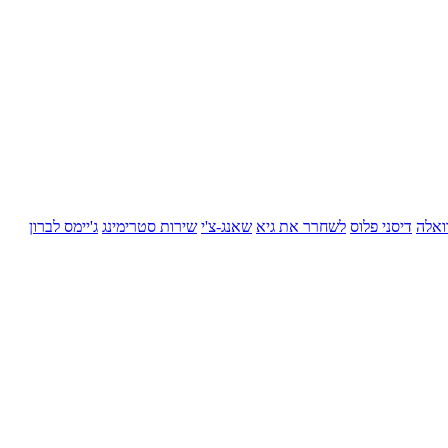
ואלה
דיסני פלוס
לשחרר את גיא
שאנג-צ'י
שירות סטרימינג
ג'יימס לברון