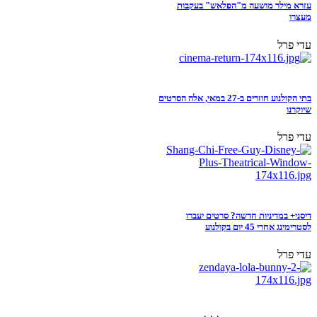
עזרא מילר מושעה מ"הפלאש" בעקבות
מעצרו
עדי פרל
בתי הקולנוע חוזרים ב-27 במאי, אלה הסרטים
שיוקרנו
עדי פרל
דיסני+ במדיניות חדשה? סרטים יעברו
לסטרימינג אחרי 45 יום בקולנוע
עדי פרל