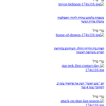
משפחת בלמונט עתידה לחזור: קאסלבניה
מקבלת סדרת המשך
עדי פרל
הפקת בית הדרקון החלה, השחקנים בהקראת
תסריט משותפת ראשונה
עדי פרל
יום "מגע ראשון" הציג את פיקארד עונה 2,
דיסקוברי עונה 4 ועוד
עדי פרל