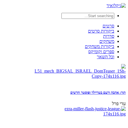
סרטים
ביקורות סרטים
סדרות
משחקים
ביקורות משחקים
ספרים וקומיקס
וכל השאר
תור: אהבה ורעם בטריילר ופוסטר חדשים
עדי פרל