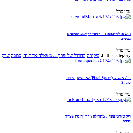
עדי פרל
איש מזל התאומים – הניסוי הקולנועי שמכאיב
בעיניים
עדי פרל
In this category:
ביקורת
החתול של שרק 2: משאלה אחת ודי
כתבה
שרק
א
חלל אינסופי (Final Space) לא תמשיך אחרי
עונה 3
עדי פרל
ריק ומורטי עונה 5 מתחילה מחר, זה מה שצריך
לדעת
עדי פרל