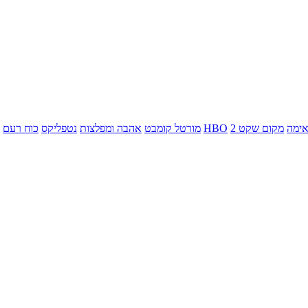
ימה
מקום שקט 2
HBO
מורטל קומבט
אהבה ומפלצות
נטפליקס
כוח רעם