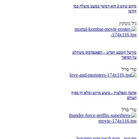
מקום שקט 2 הוא המשך כמעט מוצלח כמו
קודמו
גיל גוטקין
מורטל קומבט הסרט – הפאנסרביס משתלט
על הסיפור
עדי פרל
אהבה ומפלצות – ביצוע מרגש ומלא חן בסוף
העולם
עדי פרל
כוח רעם – בושה לז'אנר סרטי גיבורי-העל