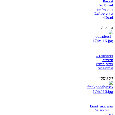
Back 4
Blood עוד
רחוק מלהיות
היורש של Left
4 Dead
עדי פרל
Outriders –
הרעיונות
טובים, הביצוע
שלהם פחות
גיל גוטקין
Freakpocalypse
– תחילתה של
ידידות