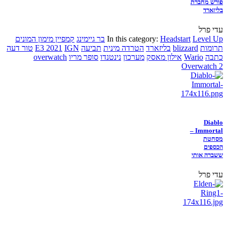
פורש מחברת
בליזארד
עדי פרל
Level Up
Headstart
In this category:
בר גיימינג
קמפיין מימון המונים
תרומות
blizzard
בליזארד
הטרדה מינית
תביעה
IGN
E3 2021
טור דעה
כתבה
Wario
אילון מאסק
מערכון
נינטנדו
סופר מריו
overwatch
Overwatch 2
Diablo
Immortal –
מסחטת
הכספים
ששברה אותי
עדי פרל