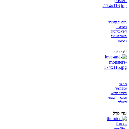
מורטל קומבט
הסרט –
הפאנסרביס
משתלט על
הסיפור
עדי פרל
אהבה
ומפלצות –
ביצוע מרגש
ומלא חן בסוף
העולם
עדי פרל