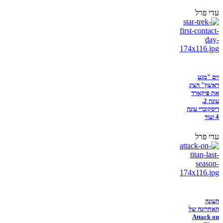
עדי פרל
יום "מגע
ראשון" הציג
את פיקארד
עונה 2,
דיסקוברי עונה
4 ועוד
עדי פרל
העונה
האחרונה של
Attack on