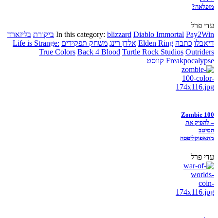
מופלאה?
עדי פרל
Pay2Win
Diablo Immortal
blizzard
In this category:
ביקורת
בליזארד
דיאבלו
כתבה
Elden Ring
אלדן רינג
משחק תפקידים
Life is Strange:
True Colors
Back 4 Blood
Turtle Rock Studios
Outriders
Freakpocalypse
קווסט
Zombie 100
– להפיק את
המיטב
מהאפוקליפסה
עדי פרל