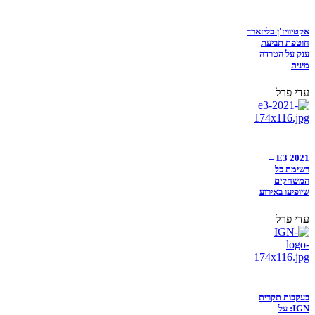
אקטיוויז'ן-בליזארד
חוטפת תביעת
ענק על הטרדה
מינית
עדי פרל
E3 2021 –
רשימת כל
המשחקים
שיופיעו באירוע
עדי פרל
בעקבות תקרית
IGN: על