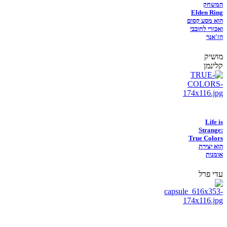
המשחק
Elden Ring
הוא מסע קסום
ואכזרי לחובבי
הז'אנר
מושיק
קלינמן
Life is
Strange:
True Colors
הוא יצירת
אומנות
עדי פרל