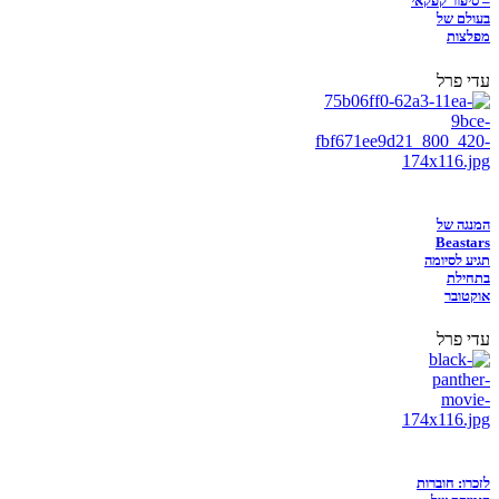
– סיפור קפקאי
בעולם של
מפלצות
עדי פרל
המנגה של
Beastars
תגיע לסיומה
בתחילת
אוקטובר
עדי פרל
לזכרו: חוברות