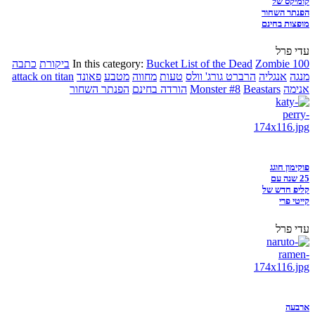
קומיקס של
הפנתר השחור
מופצות בחינם
עדי פרל
Zombie 100
Bucket List of the Dead
In this category:
ביקורת
כתבה
מנגה
אנגליה
הרברט גורג' וולס
טעות
מחווה
מטבע
פאונד
attack on titan
אנימה
Beastars
Monster #8
הורדה בחינם
הפנתר השחור
פוקימון חוגג
25 שנה עם
קליפ חדש של
קייטי פרי
עדי פרל
ארבעה