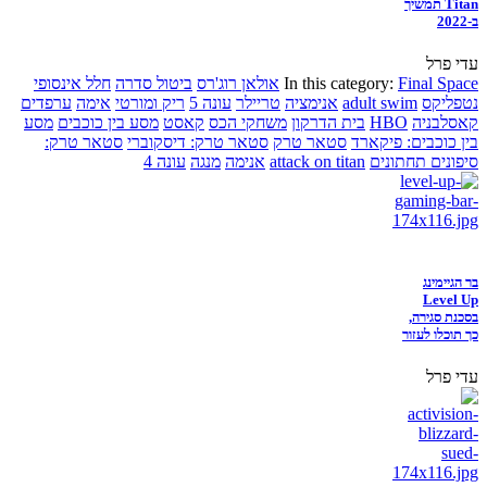
Titan תמשיך
ב-2022
עדי פרל
Final Space
In this category:
אולאן רוג'רס
ביטול סדרה
חלל אינסופי
נטפליקס
adult swim
אנימציה
טריילר
עונה 5
ריק ומורטי
אימה
ערפדים
קאסלבניה
HBO
בית הדרקון
משחקי הכס
קאסט
מסע בין כוכבים
מסע
בין כוכבים: פיקארד
סטאר טרק
סטאר טרק: דיסקוברי
סטאר טרק:
סיפונים תחתונים
attack on titan
אנימה
מנגה
עונה 4
בר הגיימינג
Level Up
בסכנת סגירה,
כך תוכלו לעזור
עדי פרל