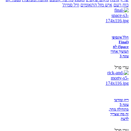
כוח רעם
איש מזל התאומים
וויל סמית'
חלל אינסופי
(Final
Space) לא
תמשיך אחרי
עונה 3
עדי פרל
ריק ומורטי
עונה 5
מתחילה מחר,
זה מה שצריך
לדעת
עדי פרל