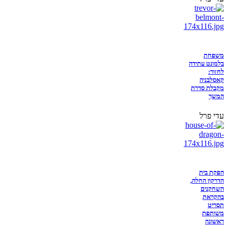
משפחת
בלמונט עתידה
לחזור:
קאסלבניה
מקבלת סדרת
המשך
עדי פרל
הפקת בית
הדרקון החלה,
השחקנים
בהקראת
תסריט
משותפת
ראשונה