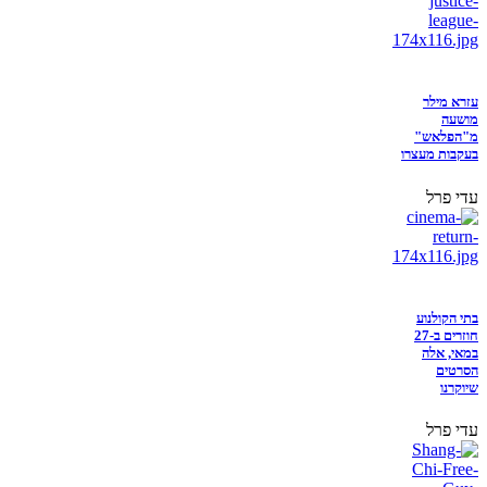
עזרא מילר
מושעה
מ"הפלאש"
בעקבות מעצרו
עדי פרל
בתי הקולנוע
חוזרים ב-27
במאי, אלה
הסרטים
שיוקרנו
עדי פרל