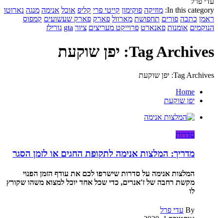
עדי פרל
In this category:
מוזיקה
פוקימון
קייטי פרי
קליפ
אוכל
אנימה
מנגה
נארוטו
ראמן
כתבה
פורים
תחפושת
מארוול
פארק
פארק שעשועים
קמפוס
הנוקמים
אומנות
פאנארט
פרוייקט מעריצים
ציור
gta
גורילז
Tag Archives: יפן שוקעת
Tag Archives: יפן שוקעת
Home
יפן שוקעת
סדרות
מדריך: המלצות אנימה לתקופת החגים או לזמן הסגר
המלצות אנימה על סדרות שישרפו לכם את עודף הזמן הפנוי
מקשת רחבה של ז'אנרים, כדי שכל אחד יוכל למצוא משהו שקורץ
לו
By
עדי פרל