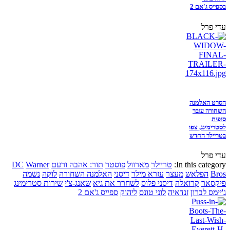
בספייס ג'אם 2
עדי פרל
הסרט האלמנה
השחורה עובר
סופית
לסטרימינג, צפו
בטריילר החדש
עדי פרל
In this category:
טריילר
מארוול
פוסטר
תור: אהבה ורעם
Warner
DC
Bros
הפלאש
מעצר
עזרא מילר
דיסני
האלמנה השחורה
לוקה
נשמה
פיקסאר
קרואלה
דיסני פלוס
לשחרר את גיא
שאנג-צ'י
שירות סטרימינג
ג'יימס לברון
זנדאיה
לוני טונס
ליהוק
ספייס ג'אם 2