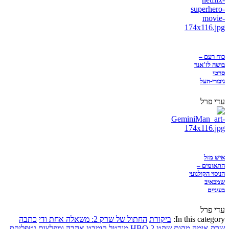
כוח רעם –
בושה לז'אנר
סרטי
גיבורי-העל
עדי פרל
איש מזל
התאומים –
הניסוי הקולנועי
שמכאיב
בעיניים
עדי פרל
In this category:
ביקורת
החתול של שרק 2: משאלה אחת ודי
כתבה
שרק
אימה
מקום שקט 2
HBO
מורטל קומבט
אהבה ומפלצות
נטפליקס