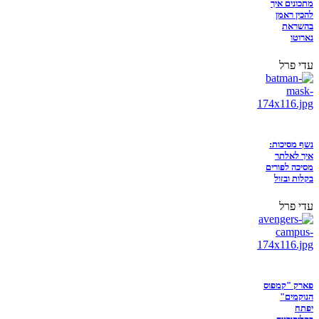
מתכונים איך
להכין ראמן
בהשראת
נארוטו
עדי פרל
נשף מסיכות:
איך לאלתר
מסיכה לפורים
בקלות ובזול
עדי פרל
פארק "קמפוס
הנוקמים"
יפתח