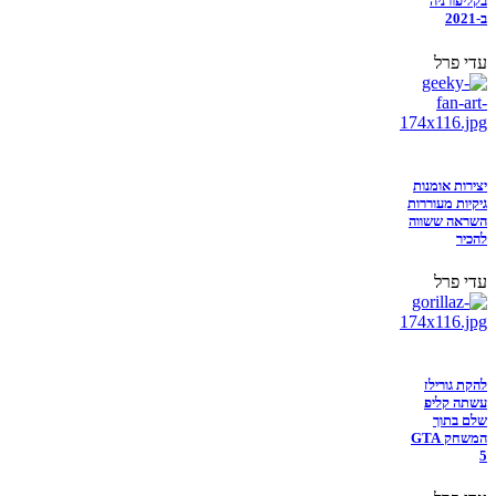
בקליפורניה
ב-2021
עדי פרל
יצירות אומנות
גיקיות מעוררות
השראה ששווה
להכיר
עדי פרל
להקת גורילז
עשתה קליפ
שלם בתוך
המשחק GTA
5