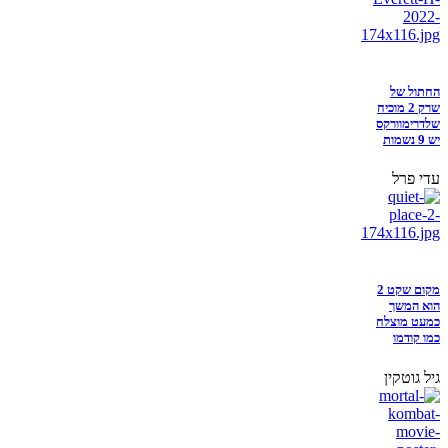
החתול של
שרק 2 מוכיח
שלדרימוורקס
יש 9 נשמות
עדי פרל
מקום שקט 2
הוא המשך
כמעט מוצלח
כמו קודמו
גיל גוטקין