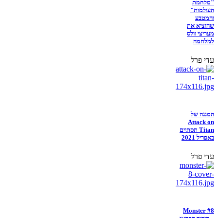
"מלחמת
העולמות"
והמטבע
שהוציא את
מעריצי וולס
למלחמה
עדי פרל
המנגה של
Attack on
Titan תסתיים
באפריל 2021
עדי פרל
Monster #8