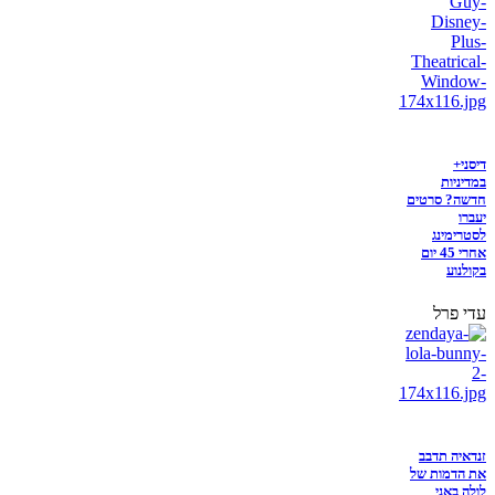
דיסני+
במדיניות
חדשה? סרטים
יעברו
לסטרימינג
אחרי 45 יום
בקולנוע
עדי פרל
זנדאיה תדבב
את הדמות של
לולה באני