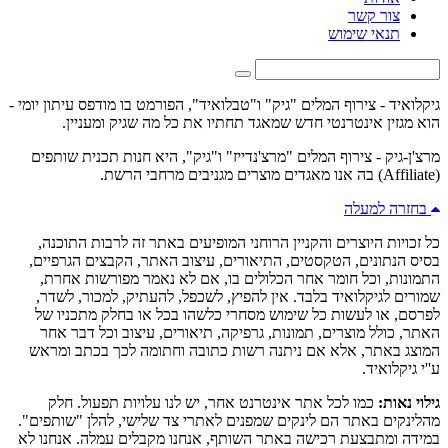
צור קשר
תנאי שימוש
גיקלואיד - צירוף המלים "גיק" ו"טבלואיד", הפורמט בו מודפס עיתון יומי -
הוא מגזין אינטרנטי חדש שמאגד תחתיו את כל מה שגיק ומעניין.
מרצ'ן-גיק - צירוף המלים "מרצ'נדייז" ו"גיק", היא חנות תכנית שותפים
(Affiliate) בה אנו מאגדים מוצרים מגניבים מרחבי הרשת.
בחזרה למעלה
כל זכויות היוצרים והקניין הרוחני המופיעים באתר זה לרבות התוכנה,
בסיס הנתונים, הטקסטים, התיאורים, עיצוב האתר, הקבצים הגרפיים,
התמונות, וכל חומר אחר הכלולים בו, אם לא נאמר מפורשות אחרת,
שמורים לגיקלואיד בלבד. אין להפיץ, לשכפל, להעתיק, למכור, לשדר,
לפרסם, או לעשות כל שימוש מסחרי כלשהו בכל או בחלק מתכניו של
האתר, כולל מוצרים, תמונות, גרפיקה, תיאורים, עיצוב וכל דבר אחר
המוצג באתר, אלא אם ניתנה רשות כתובה וחתומה לכך בכתב ומראש
ע''י גיקלואיד.
גילוי נאות:
כמו לכל אתר אינטרנט אחר, יש לנו עלויות תפעול. חלק
מהלינקים באתר הם לינקים שמפנים לאתרי צד שלישי, להלן "שותפים".
במידה ומתבצעת רכישה באתר השותף, אנחנו מקבלים עמלה. אנחנו לא