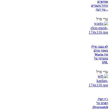
אסקפיזם
וניהול משברים
– טור דעה
עדי פרל
לא נגענו: אילון
מאסק מגלם
את Wario
במערכון של
SNL
עדי פרל
ג'ף קפלן,
הפנים של
Overwatch,