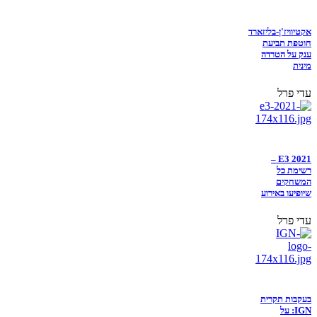
אקטיוויז'ן-בליזארד
חוטפת תביעת
ענק על הטרדה
מינית
עדי פרל
E3 2021 –
רשימת כל
המשחקים
שיופיעו באירוע
עדי פרל
בעקבות תקרית
IGN: על