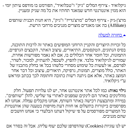
גיקלואיד - צירוף המלים "גיק" ו"טבלואיד", הפורמט בו מודפס עיתון יומי -
הוא מגזין אינטרנטי חדש שמאגד תחתיו את כל מה שגיק ומעניין.
מרצ'ן-גיק - צירוף המלים "מרצ'נדייז" ו"גיק", היא חנות תכנית שותפים
(Affiliate) בה אנו מאגדים מוצרים מגניבים מרחבי הרשת.
בחזרה למעלה
כל זכויות היוצרים והקניין הרוחני המופיעים באתר זה לרבות התוכנה,
בסיס הנתונים, הטקסטים, התיאורים, עיצוב האתר, הקבצים הגרפיים,
התמונות, וכל חומר אחר הכלולים בו, אם לא נאמר מפורשות אחרת,
שמורים לגיקלואיד בלבד. אין להפיץ, לשכפל, להעתיק, למכור, לשדר,
לפרסם, או לעשות כל שימוש מסחרי כלשהו בכל או בחלק מתכניו של
האתר, כולל מוצרים, תמונות, גרפיקה, תיאורים, עיצוב וכל דבר אחר
המוצג באתר, אלא אם ניתנה רשות כתובה וחתומה לכך בכתב ומראש
ע''י גיקלואיד.
גילוי נאות:
כמו לכל אתר אינטרנט אחר, יש לנו עלויות תפעול. חלק
מהלינקים באתר הם לינקים שמפנים לאתרי צד שלישי, להלן "שותפים".
במידה ומתבצעת רכישה באתר השותף, אנחנו מקבלים עמלה. אנחנו לא
מפרסמים ביקורות בתשלום או חוות דעת מזויפות בטענה שהן אותנטיות.
כל המוצרים מפורסמים על פי שיקול דעתנו הבלעדי כי אנחנו חושבים
שהם מגניבים.
יש לנו עוגיות (Cookies) שהדפדפן שלכם יעוף עליהן. אבל זה בסדר אם