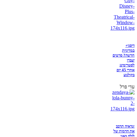
דיסני+
במדיניות
חדשה? סרטים
יעברו
לסטרימינג
אחרי 45 יום
בקולנוע
עדי פרל
זנדאיה תדבב
את הדמות של
לולה באני