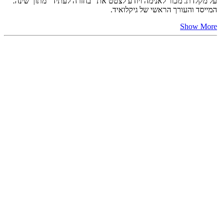
על מקלדת. מכור לאנימה ויודע לצטט את "בחזרה לעתיד" מתוך שינה.
המייסד והעורך הראשי של גיקלואיד.
Show More