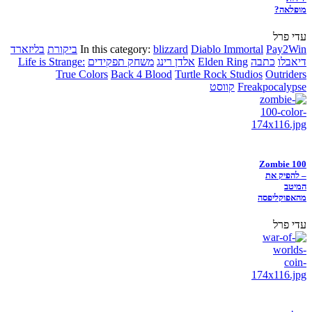
מופלאה?
עדי פרל
Pay2Win
Diablo Immortal
blizzard
In this category:
ביקורת
בליזארד
דיאבלו
כתבה
Elden Ring
אלדן רינג
משחק תפקידים
Life is Strange:
True Colors
Back 4 Blood
Turtle Rock Studios
Outriders
Freakpocalypse
קווסט
Zombie 100
– להפיק את
המיטב
מהאפוקליפסה
עדי פרל