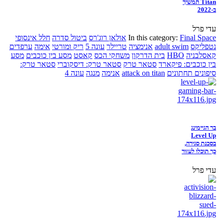
Titan תמשיך
ב-2022
עדי פרל
Final Space
In this category:
אולאן רוג'רס
ביטול סדרה
חלל אינסופי
נטפליקס
adult swim
אנימציה
טריילר
עונה 5
ריק ומורטי
אימה
ערפדים
קאסלבניה
HBO
בית הדרקון
משחקי הכס
קאסט
מסע בין כוכבים
מסע
בין כוכבים: פיקארד
סטאר טרק
סטאר טרק: דיסקוברי
סטאר טרק:
סיפונים תחתונים
attack on titan
אנימה
מנגה
עונה 4
בר הגיימינג
Level Up
בסכנת סגירה,
כך תוכלו לעזור
עדי פרל