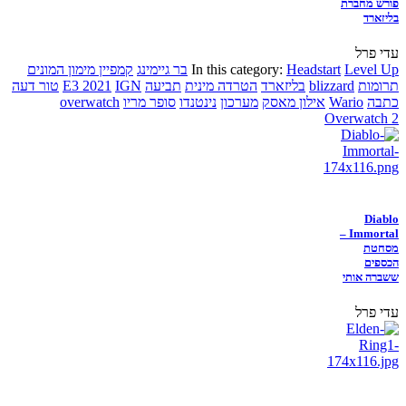
פורש מחברת
בליזארד
עדי פרל
Level Up
Headstart
In this category:
בר גיימינג
קמפיין מימון המונים
תרומות
blizzard
בליזארד
הטרדה מינית
תביעה
IGN
E3 2021
טור דעה
כתבה
Wario
אילון מאסק
מערכון
נינטנדו
סופר מריו
overwatch
Overwatch 2
Diablo
Immortal –
מסחטת
הכספים
ששברה אותי
עדי פרל