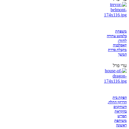
משפחת
בלמונט עתידה
לחזור:
קאסלבניה
מקבלת סדרת
המשך
עדי פרל
הפקת בית
הדרקון החלה,
השחקנים
בהקראת
תסריט
משותפת
ראשונה