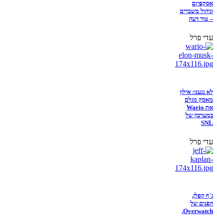
אסקפיזם
וניהול משברים
– טור דעה
עדי פרל
לא נגענו: אילון
מאסק מגלם
את Wario
במערכון של
SNL
עדי פרל
ג'ף קפלן,
הפנים של
Overwatch,