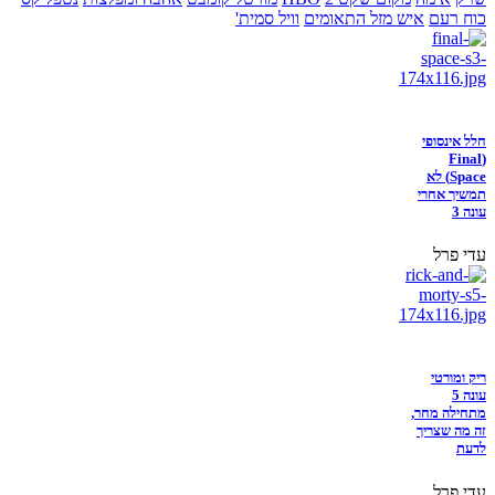
כוח רעם
איש מזל התאומים
וויל סמית'
חלל אינסופי
(Final
Space) לא
תמשיך אחרי
עונה 3
עדי פרל
ריק ומורטי
עונה 5
מתחילה מחר,
זה מה שצריך
לדעת
עדי פרל