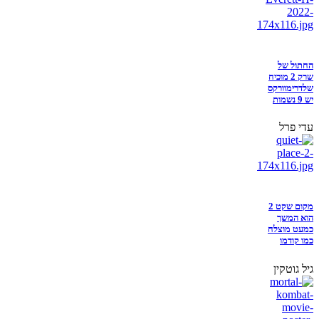
החתול של
שרק 2 מוכיח
שלדרימוורקס
יש 9 נשמות
עדי פרל
מקום שקט 2
הוא המשך
כמעט מוצלח
כמו קודמו
גיל גוטקין