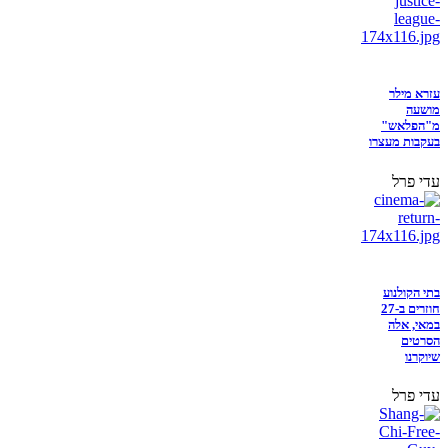
עזרא מילר
מושעה
מ"הפלאש"
בעקבות מעצרו
עדי פרל
בתי הקולנוע
חוזרים ב-27
במאי, אלה
הסרטים
שיוקרנו
עדי פרל