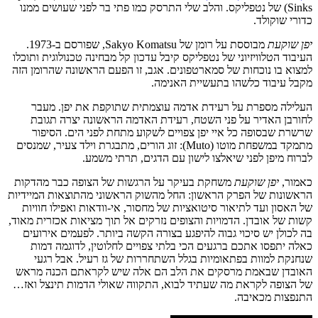
Sinks) של נטפליקס. והלב שלי התרסק כמו פתי בר לפני שעושים ממנו
כדורי שוקולד.
יפן שוקעת
מבוססת על רומן של Sakyo Komatsu, שפורסם ב-1973.
העיבוד הטלוויזיוני של נטפליקס קיבל עדכון קל מבחינה טכנולוגית ותוכלו
למצוא בו נוכחות של סמארטפונים. אגב, זו הפעם הראשונה שהרומן הזה
מקבל עיבוד כלשהו בתעשיית האנימה.
העלילה מספרת על רעידת אדמה עוצמתית שתוקפת את יפן. מעבר
לחורבן האדיר על פני השטח, רעידת האדמה הראשונה יצרה תגובת
שרשרת שבסופה כל איי יפן צפויים לשקוע מתחת לפני הים. הסיפור
מתמקד במשפחת מוטו (Muto): זוג הורים, מתבגרת וילד צעיר, שמנסים
לברוח מיפן לפני שיאלצו לישון עם הדגים, תרתי משמע.
כאמור,
יפן שוקעת
משחקת בעיקר על הרגשות של הצופה כבר מהדקות
הראשונות של הפרק הראשון: החל מהשוק הראשוני מהתוצאות המיידיות
של האסון ועד לתיאור סיטואציות של מחסור, אי-וודאות ואפילו חוויות
קשות של אובדן. הדמויות והצופים נזרקים אל תוך מציאות אכזרית מאוד,
בה לכולן יש סיכוי גבוה להיפגע בצורה הקשה ביותר. לפעמים אירועים
כאלה יתפסו אתכם ברגעים הכי בלתי צפויים לחלוטין, לדוגמה דמות
שנחנקת למוות בפתאומיות בגלל השתחררות של גז רעיל. אבל רגעי
האובדן שבאמת מרסקים את הלב הם אלה שיש לקראתם הכנה מראש
של הצופה לקראת מה שעתיד לבוא, התקווה שאולי הדמות תינצל ואז…
התנפצות מכאיבה.