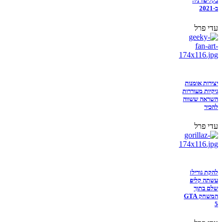
בקליפורניה
ב-2021
עדי פרל
יצירות אומנות
גיקיות מעוררות
השראה ששווה
להכיר
עדי פרל
להקת גורילז
עשתה קליפ
שלם בתוך
המשחק GTA
5