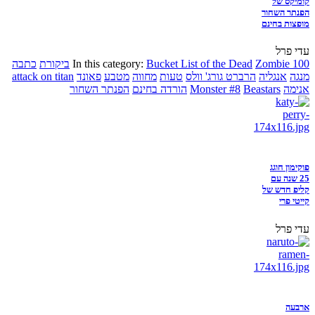
קומיקס של
הפנתר השחור
מופצות בחינם
עדי פרל
Zombie 100
Bucket List of the Dead
In this category:
ביקורת
כתבה
מנגה
אנגליה
הרברט גורג' וולס
טעות
מחווה
מטבע
פאונד
attack on titan
אנימה
Beastars
Monster #8
הורדה בחינם
הפנתר השחור
פוקימון חוגג
25 שנה עם
קליפ חדש של
קייטי פרי
עדי פרל
ארבעה