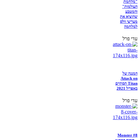
"מלחמת
העולמות"
והמטבע
שהוציא את
מעריצי וולס
למלחמה
עדי פרל
המנגה של
Attack on
Titan תסתיים
באפריל 2021
עדי פרל
Monster #8