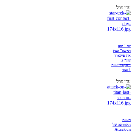
עדי פרל
יום "מגע
ראשון" הציג
את פיקארד
עונה 2,
דיסקוברי עונה
4 ועוד
עדי פרל
העונה
האחרונה של
Attack on