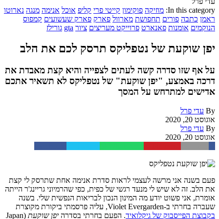
עדי פרל
In this category:
מוזיקה
פוקימון
קייטי פרי
קליפ
אוכל
אנימה
מנגה
נארוטו
ראמן
כתבה
פורים
תחפושת
מארוול
פארק
פארק שעשועים
קמפוס
הנוקמים
אומנות
פאנארט
פרוייקט מעריצים
ציור
gta
גורילז
יפן שוקעת של נטפליקס תרסק לכם את הלב
על אף שזו סדרה קשה לעתים לצפייה והיא קצת מאבדת את
דרכה באמצע, "יפן שוקעת" של נטפליקס לא תשאיר אתכם
אדישים למתרחש על המסך
By
עדי פרל
אוגוסט 20, 2020
By
עדי פרל
אוגוסט 20, 2020
Facebook
Twitter
WhatsApp
Pinterest
Email
פעם בשנה אני מרשה לעצמי לראות סדרת אנימה אחת שתרסק לי קצת
את הלב. זה לא שיש לי מנעד רגשי של כפית, כפי שהרמיוני גריינג'ר הייתה
אומרת, אני פשוט יודע מה המינון הנכון לבריאות הנפשית שלי. בשנה
שעברה בחרתי ב-Violet Evergarden, עליה פרסמתי ביקורת מקוצרת
בקבוצת הפייסבוק של גיקלואיד
. הפעם בחרתי בסדרה
יפן שוקעת
(Japan