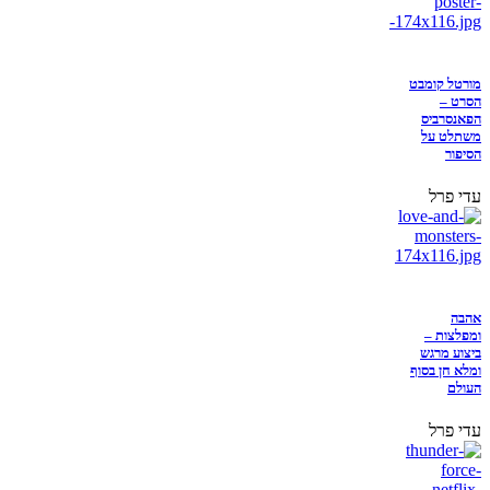
מורטל קומבט
הסרט –
הפאנסרביס
משתלט על
הסיפור
עדי פרל
אהבה
ומפלצות –
ביצוע מרגש
ומלא חן בסוף
העולם
עדי פרל