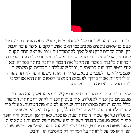
תוך כדי מסע ההישרדות של משפחת מוטו,
יפן שוקעת
מנסה לעסוק מדי
פעם בנושאים נוספים מסביב כמו האם אפשר לקבוע איפה עובר הגבול
בין עזרה הדדית לבין ניצול ואיך להתמודד עם מצב שנראה חסר תקווה
לחלוטין, אבל החשוב ביותר לדעתי הוא על החשיבות של תיעוד ושמירת
זיכרונות כל עוד אפשר. זה מקבל את הבמה הרחבה ביותר בסדרה ובא
לידי ביטוי בתמונות קבוצתיות, וככל שהעלילה מתקדמת הן משמשות
אמצעי להיזכר, לפעמים בכאב, מי ליווה את המשפחה עד לאותה נקודה
ואילו דמויות אבדו בדרך. לפעמים האמצעי הפשוט הזה הוא אפקטיבי
יותר מכל סיטואציה גרפית על המסך.
שני דברים עיקריים מפריעים לי עם
יפן שוקעת
: הראשון הוא מעברים
מעצבנים בין יפנית לאנגלית. אולי בניסיון לפנות לקהל רחב יותר, הסיפור
כולל בתוכו דמויות מארצות זרות שנקלעו לסיטואציה הטרגית. כאילו כדי
להזכיר לנו את הרקע של הדמויות הללו, הן זורקות באקראי משפטים
באנגלית על אף שכולן דוברות יפנית שוטפת. לאורך זמן, הגימיק הזה הופך
להיות ממש מעצבן. הבעיה השנייה היא שהציור של הדמויות נוטה להיות
מאוד שטוח ולא מפורט, יש מי שיגידו שהוא נראה אפילו זול. מי שחשוב לו
הפן הויזואלי עלול לוותר על הסדרה רק מהסיבה הזו, וחבל.