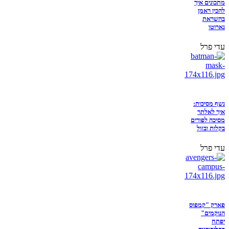
מתכונים איך
להכין ראמן
בהשראת
נארוטו
עדי פרל
נשף מסיכות:
איך לאלתר
מסיכה לפורים
בקלות ובזול
עדי פרל
פארק "קמפוס
הנוקמים"
יפתח