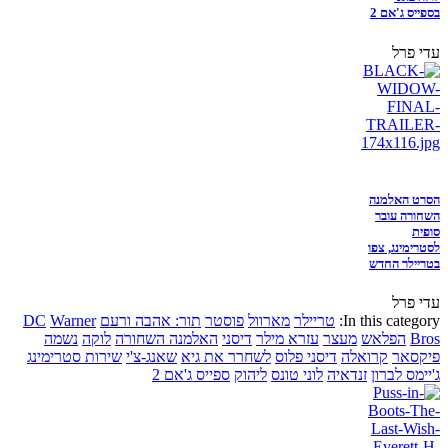
בספייס ג'אם 2
עדי פרל
הסרט האלמנה
השחורה עובר
סופית
לסטרימינג, צפו
בטריילר החדש
עדי פרל
In this category:
טריילר
מארוול
פוסטר
תור: אהבה ורעם
Warner
DC
Bros
הפלאש
מעצר
עזרא מילר
דיסני
האלמנה השחורה
לוקה
נשמה
פיקסאר
קרואלה
דיסני פלוס
לשחרר את גיא
שאנג-צ'י
שירות סטרימינג
ג'יימס לברון
זנדאיה
לוני טונס
ליהוק
ספייס ג'אם 2