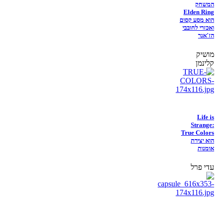
המשחק
Elden Ring
הוא מסע קסום
ואכזרי לחובבי
הז'אנר
מושיק
קלינמן
Life is
Strange:
True Colors
הוא יצירת
אומנות
עדי פרל