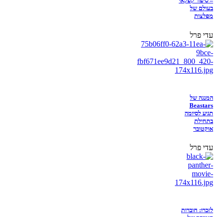
– סיפור קפקאי
בעולם של
מפלצות
עדי פרל
המנגה של
Beastars
תגיע לסיומה
בתחילת
אוקטובר
עדי פרל
לזכרו: חוברות