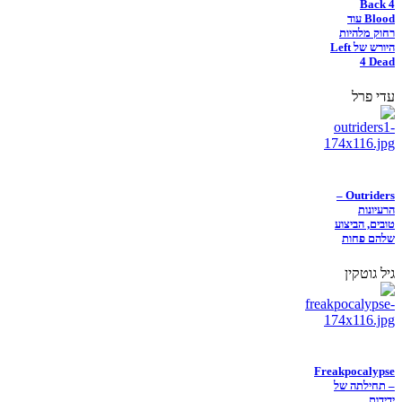
Back 4
Blood עוד
רחוק מלהיות
היורש של Left
4 Dead
עדי פרל
Outriders –
הרעיונות
טובים, הביצוע
שלהם פחות
גיל גוטקין
Freakpocalypse
– תחילתה של
ידידות