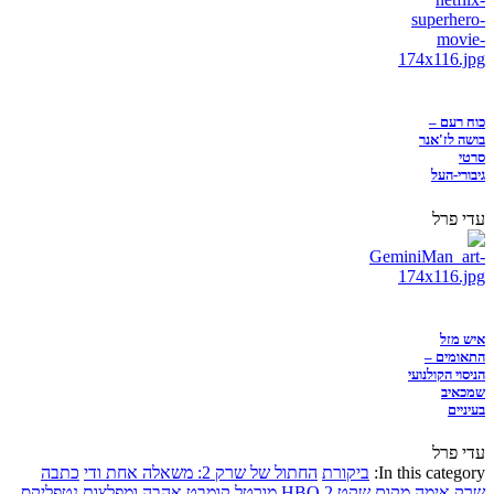
כוח רעם –
בושה לז'אנר
סרטי
גיבורי-העל
עדי פרל
איש מזל
התאומים –
הניסוי הקולנועי
שמכאיב
בעיניים
עדי פרל
In this category:
ביקורת
החתול של שרק 2: משאלה אחת ודי
כתבה
שרק
אימה
מקום שקט 2
HBO
מורטל קומבט
אהבה ומפלצות
נטפליקס