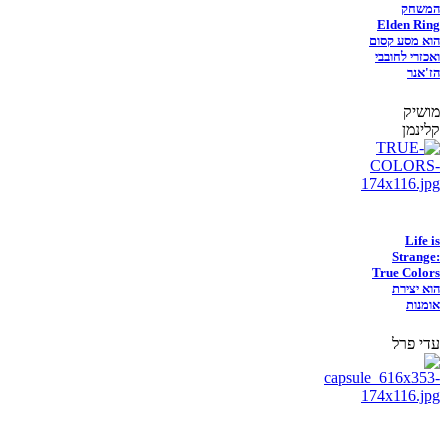
המשחק
Elden Ring
הוא מסע קסום
ואכזרי לחובבי
הז'אנר
מושיק
קלינמן
Life is
Strange:
True Colors
הוא יצירת
אומנות
עדי פרל