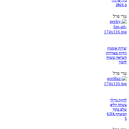
בקליפורניה
ב-2021
עדי פרל
יצירות אומנות
גיקיות מעוררות
השראה ששווה
להכיר
עדי פרל
להקת גורילז
עשתה קליפ
שלם בתוך
המשחק GTA
5