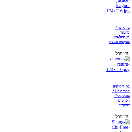
עזרא מילר
מושעה
מ"הפלאש"
בעקבות מעצרו
עדי פרל
בתי הקולנוע
חוזרים ב-27
במאי, אלה
הסרטים
שיוקרנו
עדי פרל