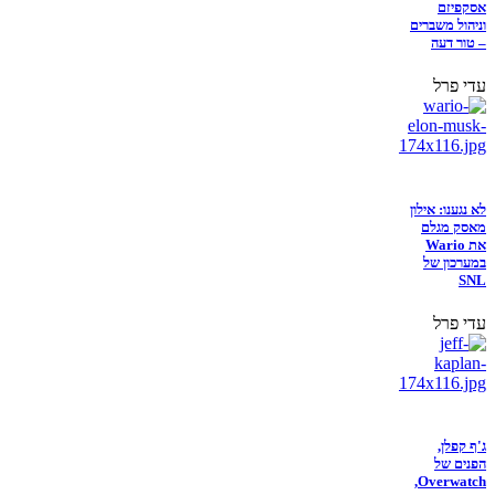
אסקפיזם
וניהול משברים
– טור דעה
עדי פרל
לא נגענו: אילון
מאסק מגלם
את Wario
במערכון של
SNL
עדי פרל
ג'ף קפלן,
הפנים של
Overwatch,