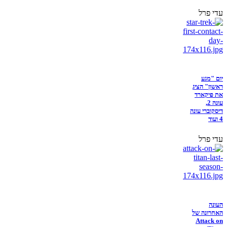
עדי פרל
יום "מגע
ראשון" הציג
את פיקארד
עונה 2,
דיסקוברי עונה
4 ועוד
עדי פרל
העונה
האחרונה של
Attack on