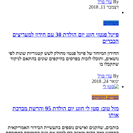
By
עדי פרל
דצמבר 11, 2018
משחקים
פיינל פנטזי חוגג יום הולדת 30 עם חידון למעריצים
הכבדים
החידון המיוחד של פיינל פנטזי מחולק לשש קטגוריות שונות לפי
נושאים, ותוכלו לזכות בפרסים בהיקפים שונים בהתאם לניקוד
שתקבלו בו
By
עדי פרל
ינואר 24, 2018
ספרים וקומיקס
מזל טוב: סטן לי חוגג יום הולדת 95 והרשת מברכת
אותו
כותבים, שחקנים ואישים נוספים בתעשיית הבידור האמריקאית
הקדישו כמה דקות מזמנם כדי לברך את יוצר הקומיקס המפורסם,