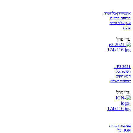
אקטיוויז'ן-בליזארד
חוטפת תביעת
ענק על הטרדה
מינית
עדי פרל
E3 2021 –
רשימת כל
המשחקים
שיופיעו באירוע
עדי פרל
בעקבות תקרית
IGN: על