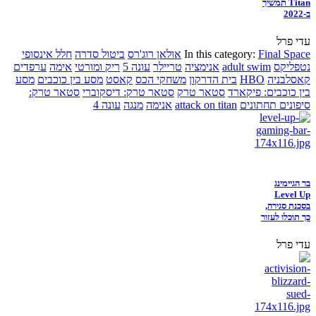
Titan תמשיך
ב-2022
עדי פרל
Final Space
In this category:
אולאן רוג'רס
ביטול סדרה
חלל אינסופי
נטפליקס
adult swim
אנימציה
טריילר
עונה 5
ריק ומורטי
אימה
ערפדים
קאסלבניה
HBO
בית הדרקון
משחקי הכס
קאסט
מסע בין כוכבים
מסע
בין כוכבים: פיקארד
סטאר טרק
סטאר טרק: דיסקוברי
סטאר טרק:
סיפונים תחתונים
attack on titan
אנימה
מנגה
עונה 4
בר הגיימינג
Level Up
בסכנת סגירה,
כך תוכלו לעזור
עדי פרל