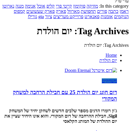
עדי פרל
In this category:
מוזיקה
פוקימון
קייטי פרי
קליפ
אוכל
אנימה
מנגה
נארוטו
ראמן
כתבה
פורים
תחפושת
מארוול
פארק
פארק שעשועים
קמפוס
הנוקמים
אומנות
פאנארט
פרוייקט מעריצים
ציור
gta
גורילז
Tag Archives: יום הולדת
Tag Archives: יום הולדת
Home
יום הולדת
משחקים
דום חוגג יום הולדת 25 עם חבילת הרחבה למשחק
המקורי
ג'ון רומרו הדגים מספר שלבים חדשים לשחקן יחיד של המשחק
Sigil, חבילת ההרחבה של דום המקורי. והוא אינו היחיד שציין את
יום ההולדת של המותג הקלאסי