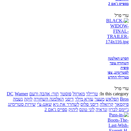
בספייס ג'אם 2
עדי פרל
הסרט האלמנה
השחורה עובר
סופית
לסטרימינג, צפו
בטריילר החדש
עדי פרל
In this category:
טריילר
מארוול
פוסטר
תור: אהבה ורעם
Warner
DC
Bros
הפלאש
מעצר
עזרא מילר
דיסני
האלמנה השחורה
לוקה
נשמה
פיקסאר
קרואלה
דיסני פלוס
לשחרר את גיא
שאנג-צ'י
שירות סטרימינג
ג'יימס לברון
זנדאיה
לוני טונס
ליהוק
ספייס ג'אם 2