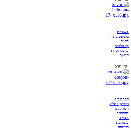
משפחת
בלמונט עתידה
לחזור:
קאסלבניה
מקבלת סדרת
המשך
עדי פרל
הפקת בית
הדרקון החלה,
השחקנים
בהקראת
תסריט
משותפת
ראשונה