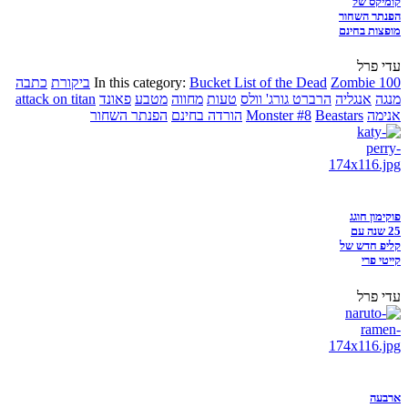
קומיקס של
הפנתר השחור
מופצות בחינם
עדי פרל
Zombie 100
Bucket List of the Dead
In this category:
ביקורת
כתבה
מנגה
אנגליה
הרברט גורג' וולס
טעות
מחווה
מטבע
פאונד
attack on titan
אנימה
Beastars
Monster #8
הורדה בחינם
הפנתר השחור
פוקימון חוגג
25 שנה עם
קליפ חדש של
קייטי פרי
עדי פרל
ארבעה