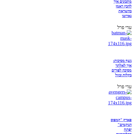
מתכונים איך
להכין ראמן
בהשראת
נארוטו
עדי פרל
נשף מסיכות:
איך לאלתר
מסיכה לפורים
בקלות ובזול
עדי פרל
פארק "קמפוס
הנוקמים"
יפתח