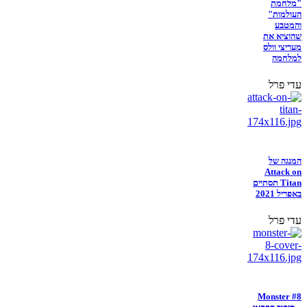
"מלחמת
העולמות"
והמטבע
שהוציא את
מעריצי וולס
למלחמה
עדי פרל
המנגה של
Attack on
Titan תסתיים
באפריל 2021
עדי פרל
Monster #8