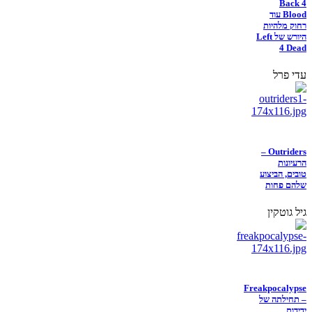
Back 4
Blood עוד
רחוק מלהיות
היורש של Left
4 Dead
עדי פרל
Outriders –
הרעיונות
טובים, הביצוע
שלהם פחות
גיל גוטקין
Freakpocalypse
– תחילתה של
ידידות