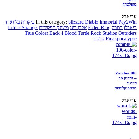
מופלאה?
עדי פרל
Pay2Win
Diablo Immortal
blizzard
In this category:
ביקורת
בליזארד
דיאבלו
כתבה
Elden Ring
אלדן רינג
משחק תפקידים
Life is Strange:
True Colors
Back 4 Blood
Turtle Rock Studios
Outriders
Freakpocalypse
קווסט
Zombie 100
– להפיק את
המיטב
מהאפוקליפסה
עדי פרל