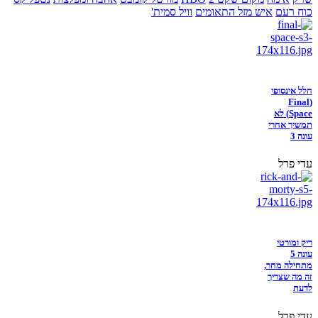
כוח רעם
איש מזל התאומים
וויל סמית'
חלל אינסופי
(Final
Space) לא
תמשיך אחרי
עונה 3
עדי פרל
ריק ומורטי
עונה 5
מתחילה מחר,
זה מה שצריך
לדעת
עדי פרל