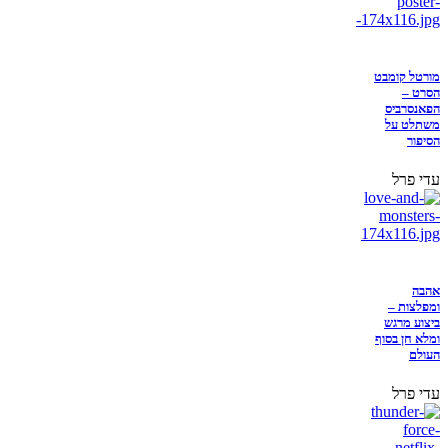
מורטל קומבט
הסרט –
הפאנסרביס
משתלט על
הסיפור
עדי פרל
אהבה
ומפלצות –
ביצוע מרגש
ומלא חן בסוף
העולם
עדי פרל