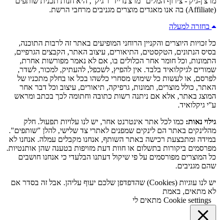
מרצ'ן-גיק - צירוף המלים "מרצ'נדייז" ו"גיק", היא חנות תכנית שותפים
(Affiliate) בה אנו מאגדים מוצרים מגניבים מרחבי הרשת.
בחזרה למעלה
כל זכויות היוצרים והקניין הרוחני המופיעים באתר זה לרבות התוכנה,
בסיס הנתונים, הטקסטים, התיאורים, עיצוב האתר, הקבצים הגרפיים,
התמונות, וכל חומר אחר הכלולים בו, אם לא נאמר מפורשות אחרת,
שמורים לגיקלואיד בלבד. אין להפיץ, לשכפל, להעתיק, למכור, לשדר,
לפרסם, או לעשות כל שימוש מסחרי כלשהו בכל או בחלק מתכניו של
האתר, כולל מוצרים, תמונות, גרפיקה, תיאורים, עיצוב וכל דבר אחר
המוצג באתר, אלא אם ניתנה רשות כתובה וחתומה לכך בכתב ומראש
ע''י גיקלואיד.
גילוי נאות:
כמו לכל אתר אינטרנט אחר, יש לנו עלויות תפעול. חלק
מהלינקים באתר הם לינקים שמפנים לאתרי צד שלישי, להלן "שותפים".
במידה ומתבצעת רכישה באתר השותף, אנחנו מקבלים עמלה. אנחנו לא
מפרסמים ביקורות בתשלום או חוות דעת מזויפות בטענה שהן אותנטיות.
כל המוצרים מפורסמים על פי שיקול דעתנו הבלעדי כי אנחנו חושבים
שהם מגניבים.
יש לנו עוגיות (Cookies) שהדפדפן שלכם יעוף עליהן. אבל זה בסדר אם
לא מתאים, באמת
Cookie settings
מתאים לי