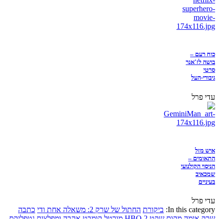
כוח רעם –
בושה לז'אנר
סרטי
גיבורי-העל
עדי פרל
איש מזל
התאומים –
הניסוי הקולנועי
שמכאיב
בעיניים
עדי פרל
In this category:
ביקורת
החתול של שרק 2: משאלה אחת ודי
כתבה
שרק
אימה
מקום שקט 2
HBO
מורטל קומבט
אהבה ומפלצות
נטפליקס