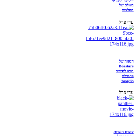
– סיפור קפקאי
בעולם של
מפלצות
עדי פרל
המנגה של
Beastars
תגיע לסיומה
בתחילת
אוקטובר
עדי פרל
לזכרו: חוברות