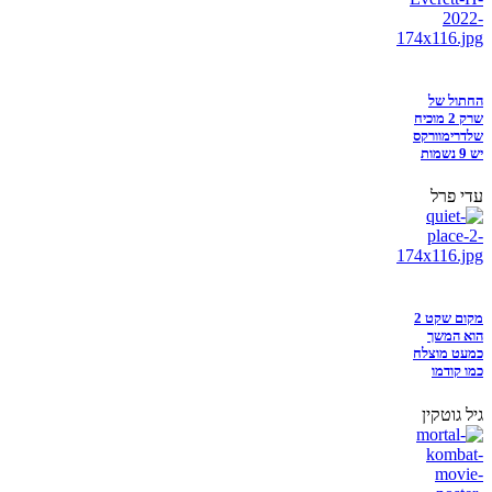
החתול של
שרק 2 מוכיח
שלדרימוורקס
יש 9 נשמות
עדי פרל
מקום שקט 2
הוא המשך
כמעט מוצלח
כמו קודמו
גיל גוטקין