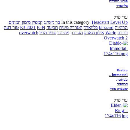
פורש מחברת
בליזארד
עדי פרל
Level Up
Headstart
In this category:
בר גיימינג
קמפיין מימון המונים
תרומות
blizzard
בליזארד
הטרדה מינית
תביעה
IGN
E3 2021
טור דעה
כתבה
Wario
אילון מאסק
מערכון
נינטנדו
סופר מריו
overwatch
Overwatch 2
Diablo
Immortal –
מסחטת
הכספים
ששברה אותי
עדי פרל