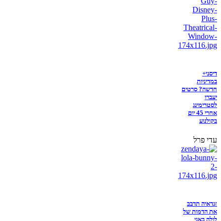
דיסני+
במדיניות
חדשה? סרטים
יעברו
לסטרימינג
אחרי 45 יום
בקולנוע
עדי פרל
זנדאיה תדבב
את הדמות של
לולה באני