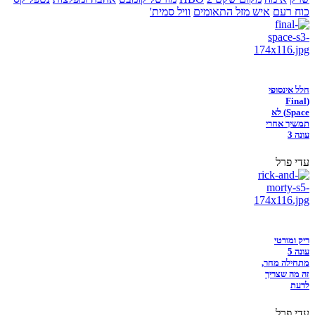
כוח רעם
איש מזל התאומים
וויל סמית'
חלל אינסופי
(Final
Space) לא
תמשיך אחרי
עונה 3
עדי פרל
ריק ומורטי
עונה 5
מתחילה מחר,
זה מה שצריך
לדעת
עדי פרל