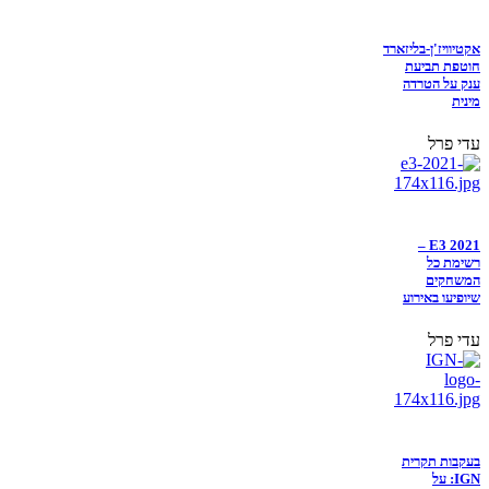
אקטיוויז'ן-בליזארד
חוטפת תביעת
ענק על הטרדה
מינית
עדי פרל
E3 2021 –
רשימת כל
המשחקים
שיופיעו באירוע
עדי פרל
בעקבות תקרית
IGN: על