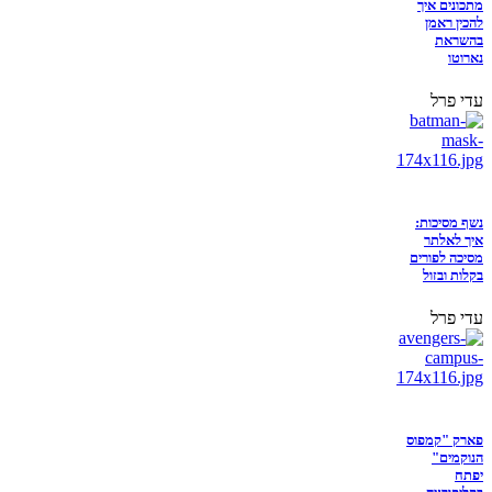
מתכונים איך
להכין ראמן
בהשראת
נארוטו
עדי פרל
נשף מסיכות:
איך לאלתר
מסיכה לפורים
בקלות ובזול
עדי פרל
פארק "קמפוס
הנוקמים"
יפתח