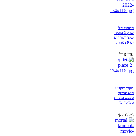
החתול של
שרק 2 מוכיח
שלדרימוורקס
יש 9 נשמות
עדי פרל
מקום שקט 2
הוא המשך
כמעט מוצלח
כמו קודמו
גיל גוטקין