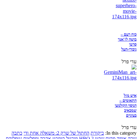
כוח רעם –
בושה לז'אנר
סרטי
גיבורי-העל
עדי פרל
איש מזל
התאומים –
הניסוי הקולנועי
שמכאיב
בעיניים
עדי פרל
In this category:
ביקורת
החתול של שרק 2: משאלה אחת ודי
כתבה
שרק
אימה
מקום שקט 2
HBO
מורטל קומבט
אהבה ומפלצות
נטפליקס