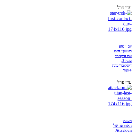
עדי פרל
יום "מגע
ראשון" הציג
את פיקארד
עונה 2,
דיסקוברי עונה
4 ועוד
עדי פרל
העונה
האחרונה של
Attack on