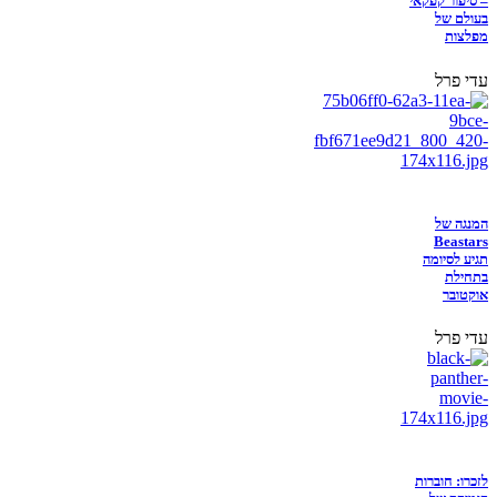
– סיפור קפקאי
בעולם של
מפלצות
עדי פרל
המנגה של
Beastars
תגיע לסיומה
בתחילת
אוקטובר
עדי פרל
לזכרו: חוברות