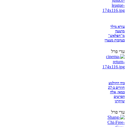
עזרא מילר
מושעה
מ"הפלאש"
בעקבות מעצרו
עדי פרל
בתי הקולנוע
חוזרים ב-27
במאי, אלה
הסרטים
שיוקרנו
עדי פרל