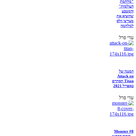
"מלחמת
העולמות"
והמטבע
שהוציא את
מעריצי וולס
למלחמה
עדי פרל
המנגה של
Attack on
Titan תסתיים
באפריל 2021
עדי פרל
Monster #8