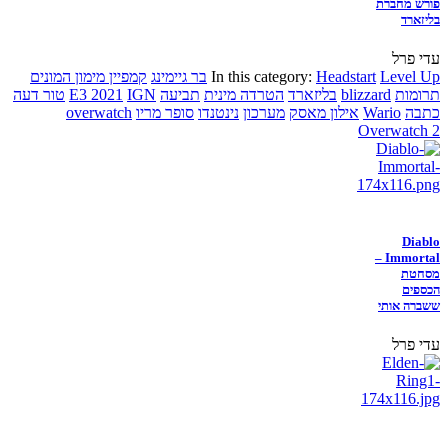
פורש מחברת
בליזארד
עדי פרל
Level Up
Headstart
In this category:
בר גיימינג
קמפיין מימון המונים
תרומות
blizzard
בליזארד
הטרדה מינית
תביעה
IGN
E3 2021
טור דעה
כתבה
Wario
אילון מאסק
מערכון
נינטנדו
סופר מריו
overwatch
Overwatch 2
Diablo
Immortal –
מסחטת
הכספים
ששברה אותי
עדי פרל