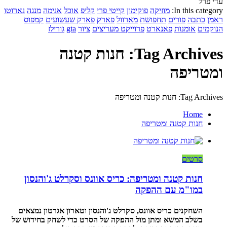
עדי פרל
In this category:
מוזיקה
פוקימון
קייטי פרי
קליפ
אוכל
אנימה
מנגה
נארוטו
ראמן
כתבה
פורים
תחפושת
מארוול
פארק
פארק שעשועים
קמפוס
הנוקמים
אומנות
פאנארט
פרוייקט מעריצים
ציור
gta
גורילז
Tag Archives: חנות קטנה
ומטריפה
Tag Archives: חנות קטנה ומטריפה
Home
חנות קטנה ומטריפה
סרטים
חנות קטנה ומטריפה: כריס אוונס וסקרלט ג'והנסון
במו"מ עם ההפקה
השחקנים כריס אוונס, סקרלט ג'והנסון וטארון אגרטון נמצאים
בשלב המשא ומתן מול ההפקה של הסרט כדי לשחק בחידוש של