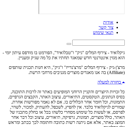
אודות
צור קשר
תנאי שימוש
גיקלואיד - צירוף המלים "גיק" ו"טבלואיד", הפורמט בו מודפס עיתון יומי -
הוא מגזין אינטרנטי חדש שמאגד תחתיו את כל מה שגיק ומעניין.
מרצ'ן-גיק - צירוף המלים "מרצ'נדייז" ו"גיק", היא חנות תכנית שותפים
(Affiliate) בה אנו מאגדים מוצרים מגניבים מרחבי הרשת.
בחזרה למעלה
כל זכויות היוצרים והקניין הרוחני המופיעים באתר זה לרבות התוכנה,
בסיס הנתונים, הטקסטים, התיאורים, עיצוב האתר, הקבצים הגרפיים,
התמונות, וכל חומר אחר הכלולים בו, אם לא נאמר מפורשות אחרת,
שמורים לגיקלואיד בלבד. אין להפיץ, לשכפל, להעתיק, למכור, לשדר,
לפרסם, או לעשות כל שימוש מסחרי כלשהו בכל או בחלק מתכניו של
האתר, כולל מוצרים, תמונות, גרפיקה, תיאורים, עיצוב וכל דבר אחר
המוצג באתר, אלא אם ניתנה רשות כתובה וחתומה לכך בכתב ומראש