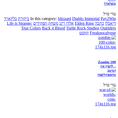
מופלאה?
עדי פרל
Pay2Win
Diablo Immortal
blizzard
In this category:
ביקורת
בליזארד
דיאבלו
כתבה
Elden Ring
אלדן רינג
משחק תפקידים
Life is Strange:
True Colors
Back 4 Blood
Turtle Rock Studios
Outriders
Freakpocalypse
קווסט
Zombie 100
– להפיק את
המיטב
מהאפוקליפסה
עדי פרל