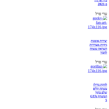
בקליפורניה
ב-2021
עדי פרל
יצירות אומנות
גיקיות מעוררות
השראה ששווה
להכיר
עדי פרל
להקת גורילז
עשתה קליפ
שלם בתוך
המשחק GTA
5