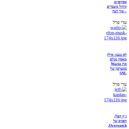
אסקפיזם
וניהול משברים
– טור דעה
עדי פרל
לא נגענו: אילון
מאסק מגלם
את Wario
במערכון של
SNL
עדי פרל
ג'ף קפלן,
הפנים של
Overwatch,