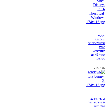
דיסני+
במדיניות
חדשה? סרטים
יעברו
לסטרימינג
אחרי 45 יום
בקולנוע
עדי פרל
זנדאיה תדבב
את הדמות של
לולה באני