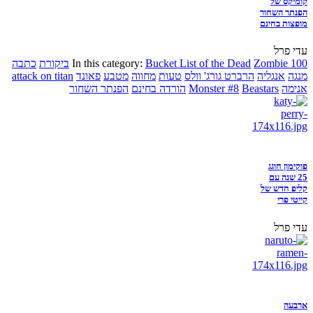
קומיקס של
הפנתר השחור
מופצות בחינם
עדי פרל
Zombie 100
Bucket List of the Dead
In this category:
ביקורת
כתבה
מנגה
אנגליה
הרברט גורג' וולס
טעות
מחווה
מטבע
פאונד
attack on titan
אנימה
Beastars
Monster #8
הורדה בחינם
הפנתר השחור
פוקימון חוגג
25 שנה עם
קליפ חדש של
קייטי פרי
עדי פרל
ארבעה