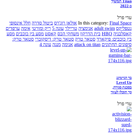
Titan תמשיך
ב-2022
עדי פרל
Final Space
In this category:
אולאן רוג'רס
ביטול סדרה
חלל אינסופי
נטפליקס
adult swim
אנימציה
טריילר
עונה 5
ריק ומורטי
אימה
ערפדים
קאסלבניה
HBO
בית הדרקון
משחקי הכס
קאסט
מסע בין כוכבים
מסע
בין כוכבים: פיקארד
סטאר טרק
סטאר טרק: דיסקוברי
סטאר טרק:
סיפונים תחתונים
attack on titan
אנימה
מנגה
עונה 4
בר הגיימינג
Level Up
בסכנת סגירה,
כך תוכלו לעזור
עדי פרל