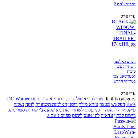
בספייס ג'אם 2
עדי פרל
הסרט האלמנה
השחורה עובר
סופית
לסטרימינג, צפו
בטריילר החדש
עדי פרל
In this category:
טריילר
מארוול
פוסטר
תור: אהבה ורעם
Warner
DC
Bros
הפלאש
מעצר
עזרא מילר
דיסני
האלמנה השחורה
לוקה
נשמה
פיקסאר
קרואלה
דיסני פלוס
לשחרר את גיא
שאנג-צ'י
שירות סטרימינג
ג'יימס לברון
זנדאיה
לוני טונס
ליהוק
ספייס ג'אם 2