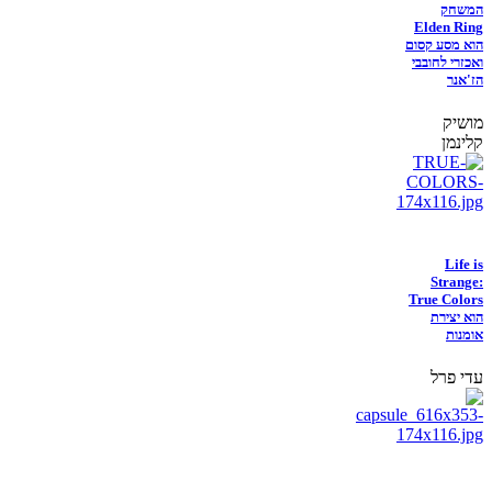
המשחק
Elden Ring
הוא מסע קסום
ואכזרי לחובבי
הז'אנר
מושיק
קלינמן
Life is
Strange:
True Colors
הוא יצירת
אומנות
עדי פרל