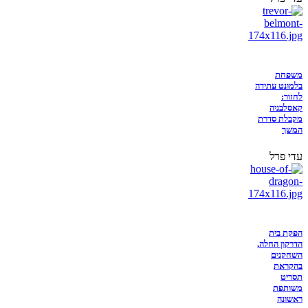
משפחת
בלמונט עתידה
לחזור:
קאסלבניה
מקבלת סדרת
המשך
עדי פרל
הפקת בית
הדרקון החלה,
השחקנים
בהקראת
תסריט
משותפת
ראשונה