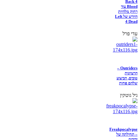
Back 4
Blood עוד
רחוק מלהיות
היורש של Left
4 Dead
עדי פרל
Outriders –
הרעיונות
טובים, הביצוע
שלהם פחות
גיל גוטקין
Freakpocalypse
– תחילתה של
ידידות