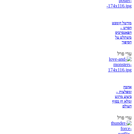
מורטל קומבט
הסרט –
הפאנסרביס
משתלט על
הסיפור
עדי פרל
אהבה
ומפלצות –
ביצוע מרגש
ומלא חן בסוף
העולם
עדי פרל