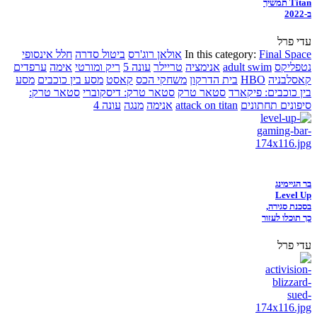
Titan תמשיך
ב-2022
עדי פרל
Final Space
In this category:
אולאן רוג'רס
ביטול סדרה
חלל אינסופי
נטפליקס
adult swim
אנימציה
טריילר
עונה 5
ריק ומורטי
אימה
ערפדים
קאסלבניה
HBO
בית הדרקון
משחקי הכס
קאסט
מסע בין כוכבים
מסע
בין כוכבים: פיקארד
סטאר טרק
סטאר טרק: דיסקוברי
סטאר טרק:
סיפונים תחתונים
attack on titan
אנימה
מנגה
עונה 4
בר הגיימינג
Level Up
בסכנת סגירה,
כך תוכלו לעזור
עדי פרל