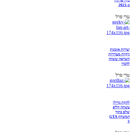
בקליפורניה
ב-2021
עדי פרל
יצירות אומנות
גיקיות מעוררות
השראה ששווה
להכיר
עדי פרל
להקת גורילז
עשתה קליפ
שלם בתוך
המשחק GTA
5