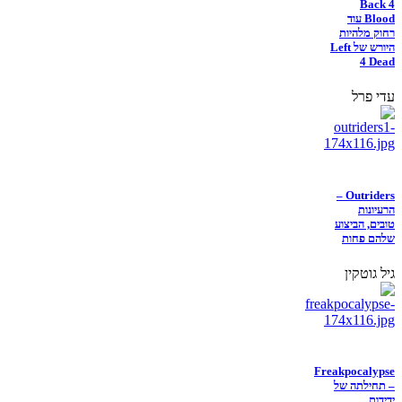
Back 4
Blood עוד
רחוק מלהיות
היורש של Left
4 Dead
עדי פרל
Outriders –
הרעיונות
טובים, הביצוע
שלהם פחות
גיל גוטקין
Freakpocalypse
– תחילתה של
ידידות