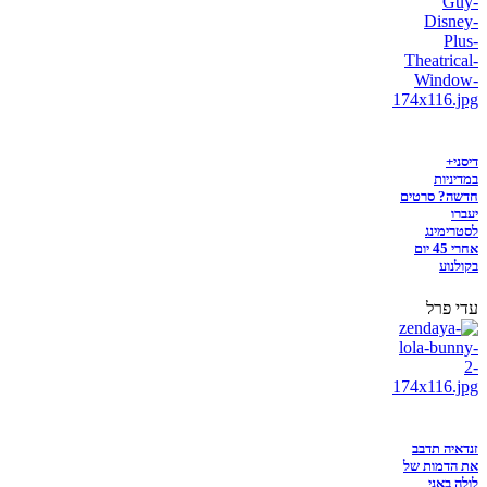
דיסני+
במדיניות
חדשה? סרטים
יעברו
לסטרימינג
אחרי 45 יום
בקולנוע
עדי פרל
זנדאיה תדבב
את הדמות של
לולה באני