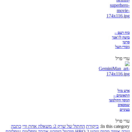
כוח רעם –
בושה לז'אנר
סרטי
גיבורי-העל
עדי פרל
איש מזל
התאומים –
הניסוי הקולנועי
שמכאיב
בעיניים
עדי פרל
In this category:
ביקורת
החתול של שרק 2: משאלה אחת ודי
כתבה
שרק
אימה
מקום שקט 2
HBO
מורטל קומבט
אהבה ומפלצות
נטפליקס