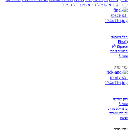
כוח רעם
איש מזל התאומים
וויל סמית'
חלל אינסופי
(Final
Space) לא
תמשיך אחרי
עונה 3
עדי פרל
ריק ומורטי
עונה 5
מתחילה מחר,
זה מה שצריך
לדעת
עדי פרל