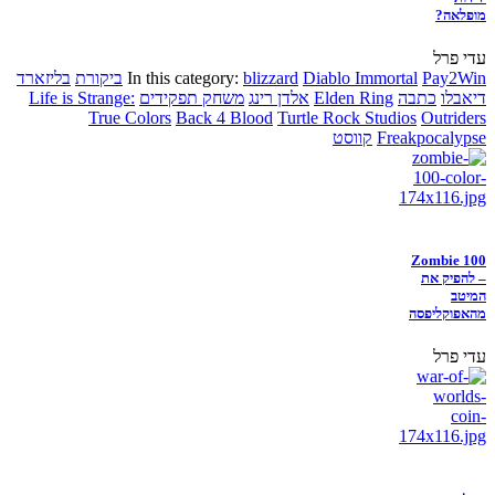
מופלאה?
עדי פרל
Pay2Win
Diablo Immortal
blizzard
In this category:
ביקורת
בליזארד
דיאבלו
כתבה
Elden Ring
אלדן רינג
משחק תפקידים
Life is Strange:
True Colors
Back 4 Blood
Turtle Rock Studios
Outriders
Freakpocalypse
קווסט
Zombie 100
– להפיק את
המיטב
מהאפוקליפסה
עדי פרל