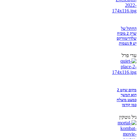
החתול של
שרק 2 מוכיח
שלדרימוורקס
יש 9 נשמות
עדי פרל
מקום שקט 2
הוא המשך
כמעט מוצלח
כמו קודמו
גיל גוטקין