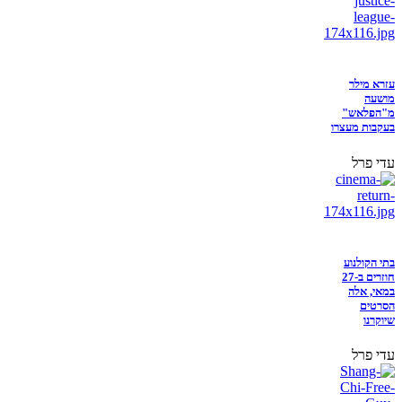
עזרא מילר
מושעה
מ"הפלאש"
בעקבות מעצרו
עדי פרל
בתי הקולנוע
חוזרים ב-27
במאי, אלה
הסרטים
שיוקרנו
עדי פרל