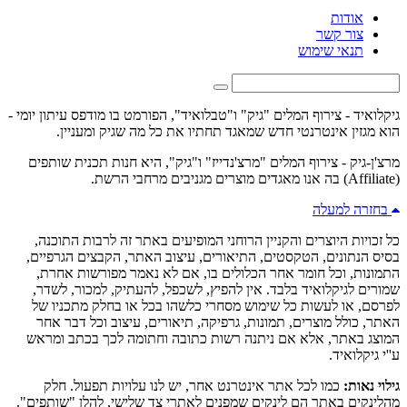
אודות
צור קשר
תנאי שימוש
גיקלואיד - צירוף המלים "גיק" ו"טבלואיד", הפורמט בו מודפס עיתון יומי -
הוא מגזין אינטרנטי חדש שמאגד תחתיו את כל מה שגיק ומעניין.
מרצ'ן-גיק - צירוף המלים "מרצ'נדייז" ו"גיק", היא חנות תכנית שותפים
(Affiliate) בה אנו מאגדים מוצרים מגניבים מרחבי הרשת.
בחזרה למעלה
כל זכויות היוצרים והקניין הרוחני המופיעים באתר זה לרבות התוכנה,
בסיס הנתונים, הטקסטים, התיאורים, עיצוב האתר, הקבצים הגרפיים,
התמונות, וכל חומר אחר הכלולים בו, אם לא נאמר מפורשות אחרת,
שמורים לגיקלואיד בלבד. אין להפיץ, לשכפל, להעתיק, למכור, לשדר,
לפרסם, או לעשות כל שימוש מסחרי כלשהו בכל או בחלק מתכניו של
האתר, כולל מוצרים, תמונות, גרפיקה, תיאורים, עיצוב וכל דבר אחר
המוצג באתר, אלא אם ניתנה רשות כתובה וחתומה לכך בכתב ומראש
ע''י גיקלואיד.
גילוי נאות:
כמו לכל אתר אינטרנט אחר, יש לנו עלויות תפעול. חלק
מהלינקים באתר הם לינקים שמפנים לאתרי צד שלישי, להלן "שותפים".