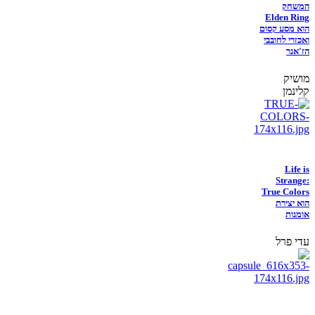
המשחק
Elden Ring
הוא מסע קסום
ואכזרי לחובבי
הז'אנר
מושיק
קלינמן
Life is
Strange:
True Colors
הוא יצירת
אומנות
עדי פרל