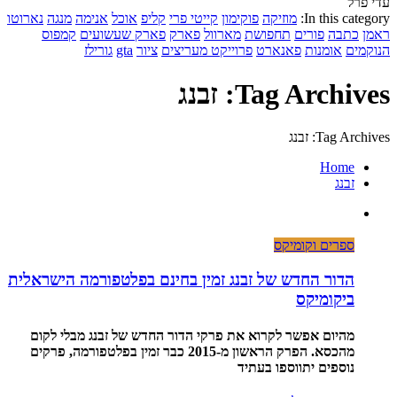
עדי פרל
In this category:
מוזיקה
פוקימון
קייטי פרי
קליפ
אוכל
אנימה
מנגה
נארוטו
ראמן
כתבה
פורים
תחפושת
מארוול
פארק
פארק שעשועים
קמפוס
הנוקמים
אומנות
פאנארט
פרוייקט מעריצים
ציור
gta
גורילז
Tag Archives: זבנג
Tag Archives: זבנג
Home
זבנג
ספרים וקומיקס
הדור החדש של זבנג זמין בחינם בפלטפורמה הישראלית
ביקומיקס
מהיום אפשר לקרוא את פרקי הדור החדש של זבנג מבלי לקום
מהכסא. הפרק הראשון מ-2015 כבר זמין בפלטפורמה, פרקים
נוספים יתווספו בעתיד