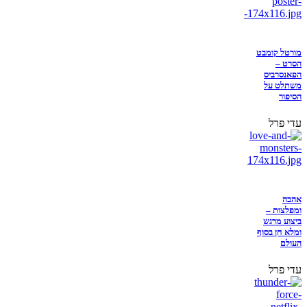
מורטל קומבט
הסרט –
הפאנסרביס
משתלט על
הסיפור
עדי פרל
אהבה
ומפלצות –
ביצוע מרגש
ומלא חן בסוף
העולם
עדי פרל