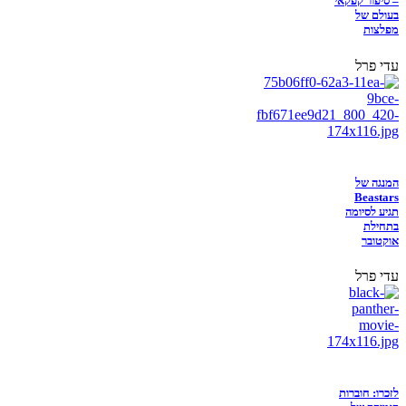
– סיפור קפקאי
בעולם של
מפלצות
עדי פרל
המנגה של
Beastars
תגיע לסיומה
בתחילת
אוקטובר
עדי פרל
לזכרו: חוברות