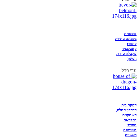
משפחת
בלמונט עתידה
לחזור:
קאסלבניה
מקבלת סדרת
המשך
עדי פרל
הפקת בית
הדרקון החלה,
השחקנים
בהקראת
תסריט
משותפת
ראשונה