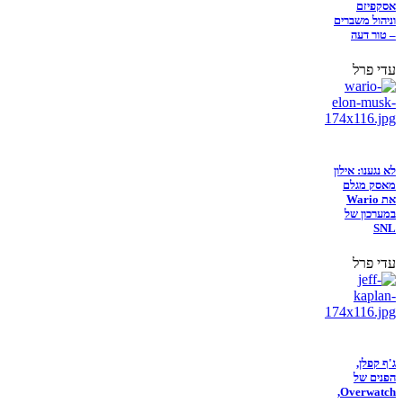
אסקפיזם
וניהול משברים
– טור דעה
עדי פרל
לא נגענו: אילון
מאסק מגלם
את Wario
במערכון של
SNL
עדי פרל
ג'ף קפלן,
הפנים של
Overwatch,