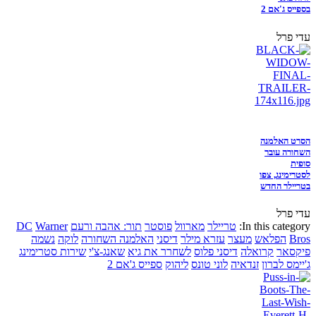
בספייס ג'אם 2
עדי פרל
הסרט האלמנה
השחורה עובר
סופית
לסטרימינג, צפו
בטריילר החדש
עדי פרל
In this category:
טריילר
מארוול
פוסטר
תור: אהבה ורעם
Warner
DC
Bros
הפלאש
מעצר
עזרא מילר
דיסני
האלמנה השחורה
לוקה
נשמה
פיקסאר
קרואלה
דיסני פלוס
לשחרר את גיא
שאנג-צ'י
שירות סטרימינג
ג'יימס לברון
זנדאיה
לוני טונס
ליהוק
ספייס ג'אם 2