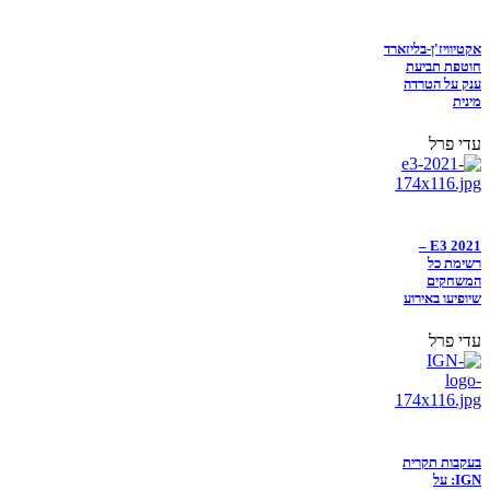
אקטיוויז'ן-בליזארד
חוטפת תביעת
ענק על הטרדה
מינית
עדי פרל
E3 2021 –
רשימת כל
המשחקים
שיופיעו באירוע
עדי פרל
בעקבות תקרית
IGN: על