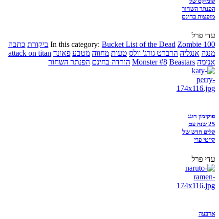
קומיקס של
הפנתר השחור
מופצות בחינם
עדי פרל
Zombie 100
Bucket List of the Dead
In this category:
ביקורת
כתבה
מנגה
אנגליה
הרברט גורג' וולס
טעות
מחווה
מטבע
פאונד
attack on titan
אנימה
Beastars
Monster #8
הורדה בחינם
הפנתר השחור
פוקימון חוגג
25 שנה עם
קליפ חדש של
קייטי פרי
עדי פרל
ארבעה