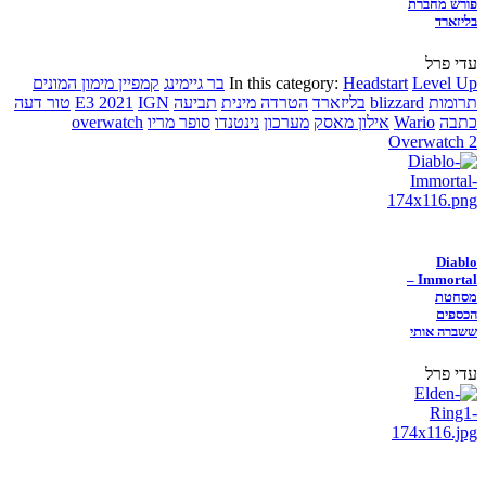
פורש מחברת
בליזארד
עדי פרל
Level Up
Headstart
In this category:
בר גיימינג
קמפיין מימון המונים
תרומות
blizzard
בליזארד
הטרדה מינית
תביעה
IGN
E3 2021
טור דעה
כתבה
Wario
אילון מאסק
מערכון
נינטנדו
סופר מריו
overwatch
Overwatch 2
Diablo
Immortal –
מסחטת
הכספים
ששברה אותי
עדי פרל