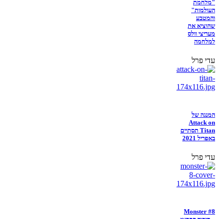
"מלחמת
העולמות"
והמטבע
שהוציא את
מעריצי וולס
למלחמה
עדי פרל
המנגה של
Attack on
Titan תסתיים
באפריל 2021
עדי פרל
Monster #8