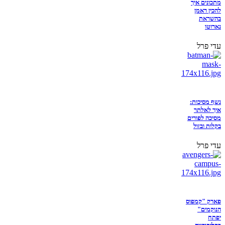
מתכונים איך
להכין ראמן
בהשראת
נארוטו
עדי פרל
נשף מסיכות:
איך לאלתר
מסיכה לפורים
בקלות ובזול
עדי פרל
פארק "קמפוס
הנוקמים"
יפתח