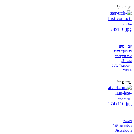
עדי פרל
יום "מגע
ראשון" הציג
את פיקארד
עונה 2,
דיסקוברי עונה
4 ועוד
עדי פרל
העונה
האחרונה של
Attack on