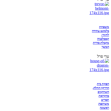
משפחת
בלמונט עתידה
לחזור:
קאסלבניה
מקבלת סדרת
המשך
עדי פרל
הפקת בית
הדרקון החלה,
השחקנים
בהקראת
תסריט
משותפת
ראשונה