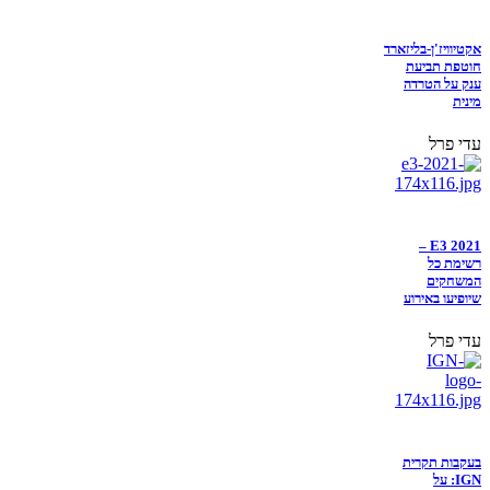
אקטיוויז'ן-בליזארד
חוטפת תביעת
ענק על הטרדה
מינית
עדי פרל
E3 2021 –
רשימת כל
המשחקים
שיופיעו באירוע
עדי פרל
בעקבות תקרית
IGN: על