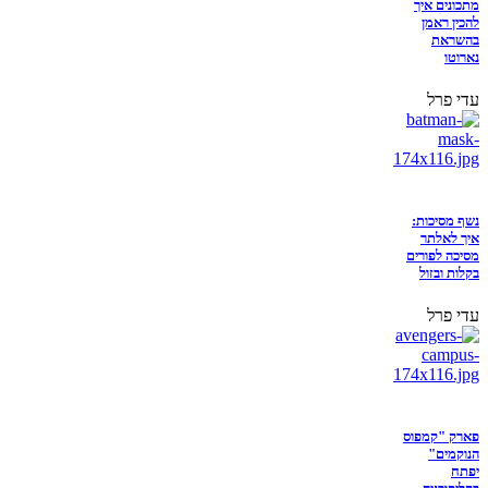
מתכונים איך
להכין ראמן
בהשראת
נארוטו
עדי פרל
נשף מסיכות:
איך לאלתר
מסיכה לפורים
בקלות ובזול
עדי פרל
פארק "קמפוס
הנוקמים"
יפתח