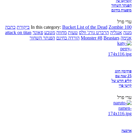
קומיקס של
הפנתר השחור
מופצות בחינם
עדי פרל
Zombie 100
Bucket List of the Dead
In this category:
ביקורת
כתבה
מנגה
אנגליה
הרברט גורג' וולס
טעות
מחווה
מטבע
פאונד
attack on titan
אנימה
Beastars
Monster #8
הורדה בחינם
הפנתר השחור
פוקימון חוגג
25 שנה עם
קליפ חדש של
קייטי פרי
עדי פרל
ארבעה