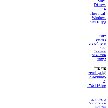
דיסני+
במדיניות
חדשה? סרטים
יעברו
לסטרימינג
אחרי 45 יום
בקולנוע
עדי פרל
זנדאיה תדבב
את הדמות של
לולה באני