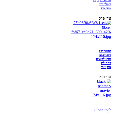
– סיפור קפקאי
בעולם של
מפלצות
עדי פרל
המנגה של
Beastars
תגיע לסיומה
בתחילת
אוקטובר
עדי פרל
לזכרו: חוברות