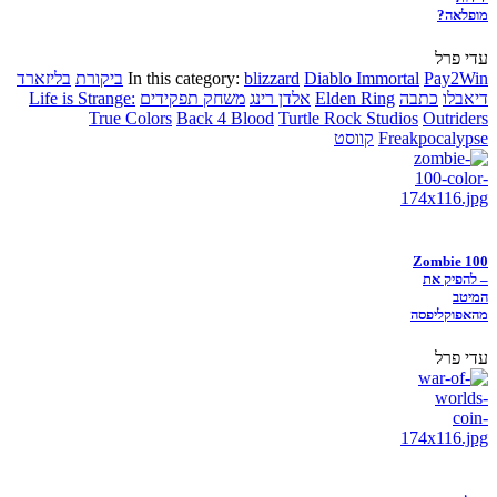
מופלאה?
עדי פרל
Pay2Win
Diablo Immortal
blizzard
In this category:
ביקורת
בליזארד
דיאבלו
כתבה
Elden Ring
אלדן רינג
משחק תפקידים
Life is Strange:
True Colors
Back 4 Blood
Turtle Rock Studios
Outriders
Freakpocalypse
קווסט
Zombie 100
– להפיק את
המיטב
מהאפוקליפסה
עדי פרל