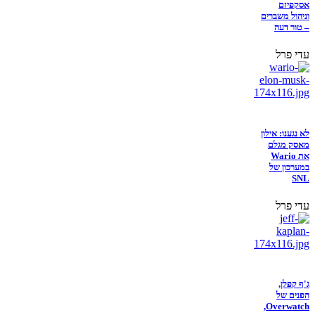
אסקפיזם
וניהול משברים
– טור דעה
עדי פרל
לא נגענו: אילון
מאסק מגלם
את Wario
במערכון של
SNL
עדי פרל
ג'ף קפלן,
הפנים של
Overwatch,