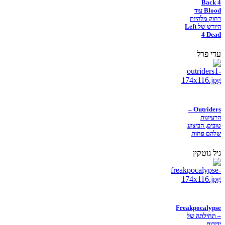
Back 4
Blood עוד
רחוק מלהיות
היורש של Left
4 Dead
עדי פרל
Outriders –
הרעיונות
טובים, הביצוע
שלהם פחות
גיל גוטקין
Freakpocalypse
– תחילתה של
ידידות