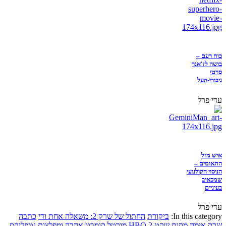
כוח רעם –
בושה לז'אנר
סרטי
גיבורי-העל
עדי פרל
איש מזל
התאומים –
הניסוי הקולנועי
שמכאיב
בעיניים
עדי פרל
In this category:
ביקורת
החתול של שרק 2: משאלה אחת ודי
כתבה
שרק
אימה
מקום שקט 2
HBO
מורטל קומבט
אהבה ומפלצות
נטפליקס