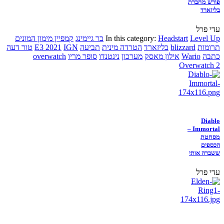
פורש מחברת
בליזארד
עדי פרל
Level Up
Headstart
In this category:
בר גיימינג
קמפיין מימון המונים
תרומות
blizzard
בליזארד
הטרדה מינית
תביעה
IGN
E3 2021
טור דעה
כתבה
Wario
אילון מאסק
מערכון
נינטנדו
סופר מריו
overwatch
Overwatch 2
Diablo
Immortal –
מסחטת
הכספים
ששברה אותי
עדי פרל