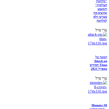
"מלחמת
העולמות"
והמטבע
שהוציא את
מעריצי וולס
למלחמה
עדי פרל
המנגה של
Attack on
Titan תסתיים
באפריל 2021
עדי פרל
Monster #8