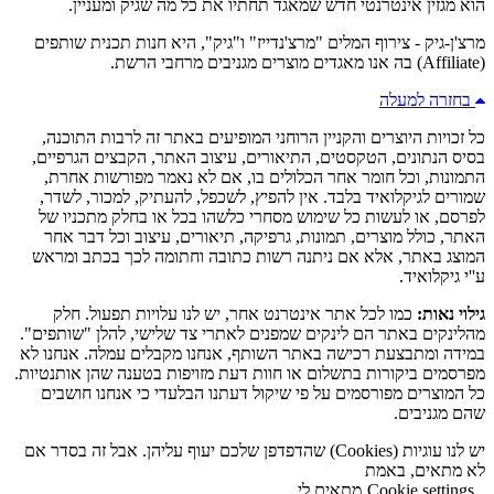
הוא מגזין אינטרנטי חדש שמאגד תחתיו את כל מה שגיק ומעניין.
מרצ'ן-גיק - צירוף המלים "מרצ'נדייז" ו"גיק", היא חנות תכנית שותפים
(Affiliate) בה אנו מאגדים מוצרים מגניבים מרחבי הרשת.
בחזרה למעלה
כל זכויות היוצרים והקניין הרוחני המופיעים באתר זה לרבות התוכנה,
בסיס הנתונים, הטקסטים, התיאורים, עיצוב האתר, הקבצים הגרפיים,
התמונות, וכל חומר אחר הכלולים בו, אם לא נאמר מפורשות אחרת,
שמורים לגיקלואיד בלבד. אין להפיץ, לשכפל, להעתיק, למכור, לשדר,
לפרסם, או לעשות כל שימוש מסחרי כלשהו בכל או בחלק מתכניו של
האתר, כולל מוצרים, תמונות, גרפיקה, תיאורים, עיצוב וכל דבר אחר
המוצג באתר, אלא אם ניתנה רשות כתובה וחתומה לכך בכתב ומראש
ע''י גיקלואיד.
גילוי נאות:
כמו לכל אתר אינטרנט אחר, יש לנו עלויות תפעול. חלק
מהלינקים באתר הם לינקים שמפנים לאתרי צד שלישי, להלן "שותפים".
במידה ומתבצעת רכישה באתר השותף, אנחנו מקבלים עמלה. אנחנו לא
מפרסמים ביקורות בתשלום או חוות דעת מזויפות בטענה שהן אותנטיות.
כל המוצרים מפורסמים על פי שיקול דעתנו הבלעדי כי אנחנו חושבים
שהם מגניבים.
יש לנו עוגיות (Cookies) שהדפדפן שלכם יעוף עליהן. אבל זה בסדר אם
לא מתאים, באמת
Cookie settings
מתאים לי