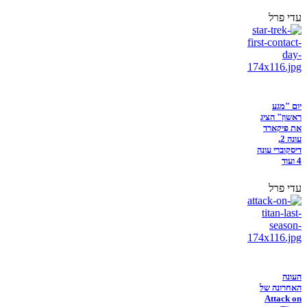
עדי פרל
יום "מגע
ראשון" הציג
את פיקארד
עונה 2,
דיסקוברי עונה
4 ועוד
עדי פרל
העונה
האחרונה של
Attack on