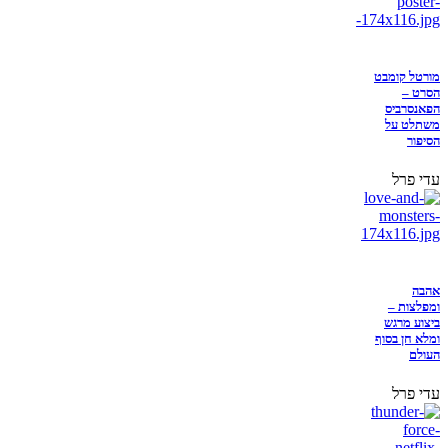
מורטל קומבט
הסרט –
הפאנסרביס
משתלט על
הסיפור
עדי פרל
אהבה
ומפלצות –
ביצוע מרגש
ומלא חן בסוף
העולם
עדי פרל