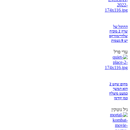
החתול של
שרק 2 מוכיח
שלדרימוורקס
יש 9 נשמות
עדי פרל
מקום שקט 2
הוא המשך
כמעט מוצלח
כמו קודמו
גיל גוטקין