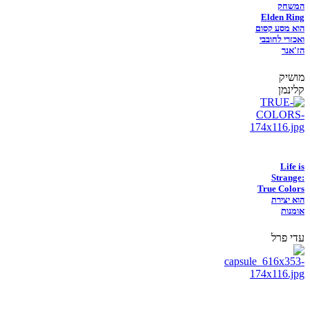
המשחק
Elden Ring
הוא מסע קסום
ואכזרי לחובבי
הז'אנר
מושיק
קלינמן
Life is
Strange:
True Colors
הוא יצירת
אומנות
עדי פרל