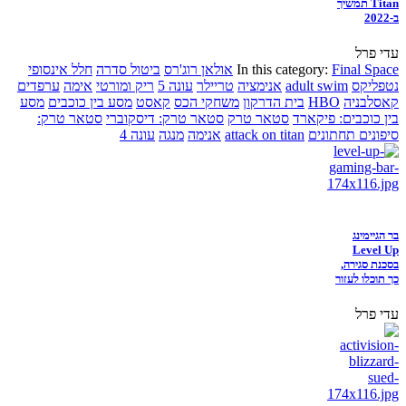
Titan תמשיך
ב-2022
עדי פרל
Final Space
In this category:
אולאן רוג'רס
ביטול סדרה
חלל אינסופי
נטפליקס
adult swim
אנימציה
טריילר
עונה 5
ריק ומורטי
אימה
ערפדים
קאסלבניה
HBO
בית הדרקון
משחקי הכס
קאסט
מסע בין כוכבים
מסע
בין כוכבים: פיקארד
סטאר טרק
סטאר טרק: דיסקוברי
סטאר טרק:
סיפונים תחתונים
attack on titan
אנימה
מנגה
עונה 4
בר הגיימינג
Level Up
בסכנת סגירה,
כך תוכלו לעזור
עדי פרל