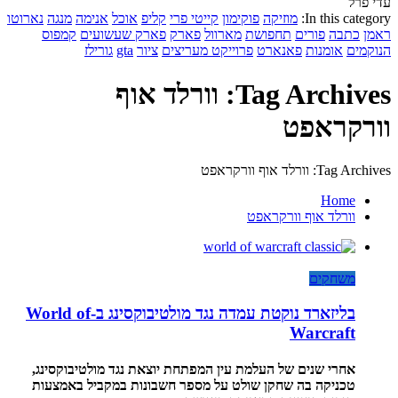
עדי פרל
In this category:
מוזיקה
פוקימון
קייטי פרי
קליפ
אוכל
אנימה
מנגה
נארוטו
ראמן
כתבה
פורים
תחפושת
מארוול
פארק
פארק שעשועים
קמפוס
הנוקמים
אומנות
פאנארט
פרוייקט מעריצים
ציור
gta
גורילז
Tag Archives: וורלד אוף
וורקראפט
Tag Archives: וורלד אוף וורקראפט
Home
וורלד אוף וורקראפט
משחקים
בליזארד נוקטת עמדה נגד מולטיבוקסינג ב-World of
Warcraft
אחרי שנים של העלמת עין המפתחת יוצאת נגד מולטיבוקסינג,
טכניקה בה שחקן שולט על מספר חשבונות במקביל באמצעות