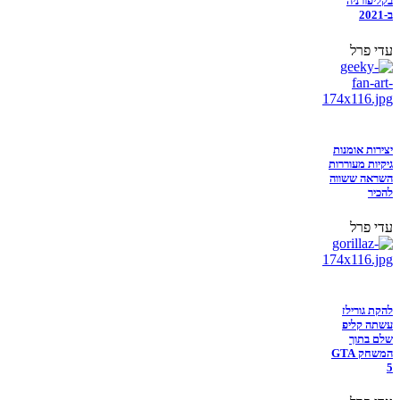
בקליפורניה
ב-2021
עדי פרל
יצירות אומנות
גיקיות מעוררות
השראה ששווה
להכיר
עדי פרל
להקת גורילז
עשתה קליפ
שלם בתוך
המשחק GTA
5