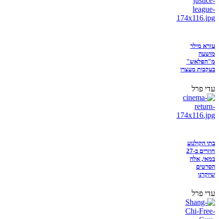
עזרא מילר
מושעה
מ"הפלאש"
בעקבות מעצרו
עדי פרל
בתי הקולנוע
חוזרים ב-27
במאי, אלה
הסרטים
שיוקרנו
עדי פרל