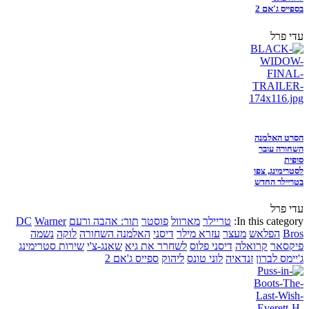
בספייס ג'אם 2
עדי פרל
הסרט האלמנה
השחורה עובר
סופית
לסטרימינג, צפו
בטריילר החדש
עדי פרל
In this category:
טריילר
מארוול
פוסטר
תור: אהבה ורעם
Warner
DC
Bros
הפלאש
מעצר
עזרא מילר
דיסני
האלמנה השחורה
לוקה
נשמה
פיקסאר
קרואלה
דיסני פלוס
לשחרר את גיא
שאנג-צ'י
שירות סטרימינג
ג'יימס לברון
זנדאיה
לוני טונס
ליהוק
ספייס ג'אם 2