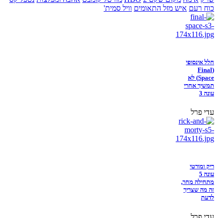
כוח רעם
איש מזל התאומים
וויל סמית'
חלל אינסופי
(Final
Space) לא
תמשיך אחרי
עונה 3
עדי פרל
ריק ומורטי
עונה 5
מתחילה מחר,
זה מה שצריך
לדעת
עדי פרל