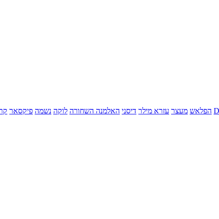
הפלאש
מעצר
עזרא מילר
דיסני
האלמנה השחורה
לוקה
נשמה
פיקסאר
קר