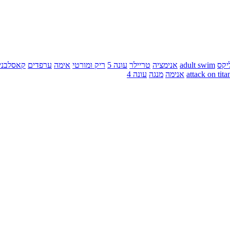
יקס
adult swim
אנימציה
טריילר
עונה 5
ריק ומורטי
אימה
ערפדים
קאסלבני
attack on tita
אנימה
מנגה
עונה 4