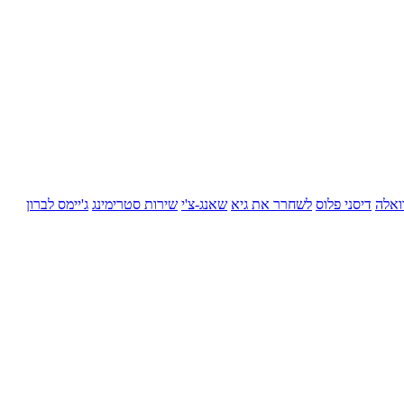
ואלה
דיסני פלוס
לשחרר את גיא
שאנג-צ'י
שירות סטרימינג
ג'יימס לברון