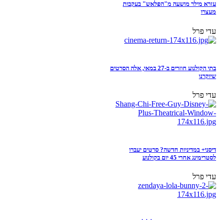
עזרא מילר מושעה מ"הפלאש" בעקבות
מעצרו
עדי פרל
בתי הקולנוע חוזרים ב-27 במאי, אלה הסרטים
שיוקרנו
עדי פרל
דיסני+ במדיניות חדשה? סרטים יעברו
לסטרימינג אחרי 45 יום בקולנוע
עדי פרל