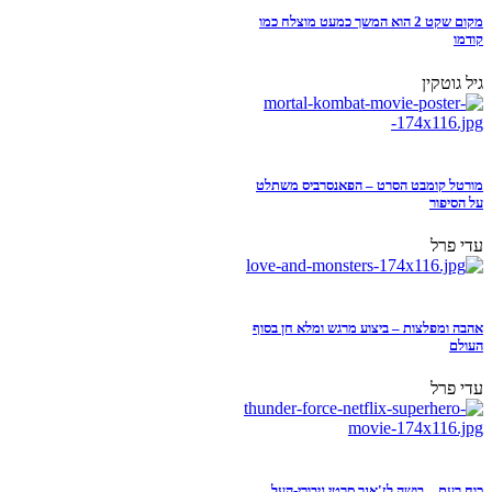
מקום שקט 2 הוא המשך כמעט מוצלח כמו
קודמו
גיל גוטקין
מורטל קומבט הסרט – הפאנסרביס משתלט
על הסיפור
עדי פרל
אהבה ומפלצות – ביצוע מרגש ומלא חן בסוף
העולם
עדי פרל
כוח רעם – בושה לז'אנר סרטי גיבורי-העל