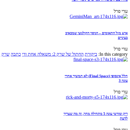
עדי פרל
איש מזל התאומים – הניסוי הקולנועי שמכאיב
בעיניים
עדי פרל
In this category:
ביקורת
החתול של שרק 2: משאלה אחת ודי
כתבה
שרק
א
חלל אינסופי (Final Space) לא תמשיך אחרי
עונה 3
עדי פרל
ריק ומורטי עונה 5 מתחילה מחר, זה מה שצריך
לדעת
עדי פרל