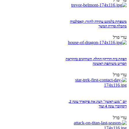
משפחת בלמונט עתידה לחזור: קאסלבניה
מקבלת סדרת המשך
עדי פרל
הפקת בית הדרקון החלה, השחקנים בהקראת
תסריט משותפת ראשונה
עדי פרל
יום "מגע ראשון" הציג את פיקארד עונה 2,
דיסקוברי עונה 4 ועוד
עדי פרל