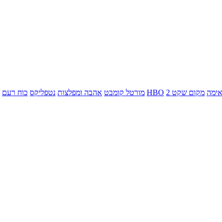
ימה
מקום שקט 2
HBO
מורטל קומבט
אהבה ומפלצות
נטפליקס
כוח רעם