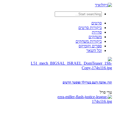
סרטים
ביקורות סרטים
סדרות
משחקים
ביקורות משחקים
ספרים וקומיקס
וכל השאר
תור: אהבה ורעם בטריילר ופוסטר חדשים
עדי פרל