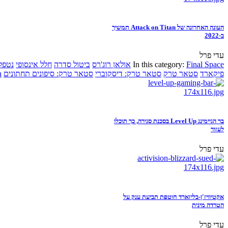
העונה האחרונה של Attack on Titan תמשיך
ב-2022
עדי פרל
Final Space
In this category:
אולאן רוג'רס
ביטול סדרה
חלל אינסופי
נטפל
פיקארד
סטאר טרק
סטאר טרק: דיסקוברי
סטאר טרק: סיפונים תחתונים
n
בר הגיימינג Level Up בסכנת סגירה, כך תוכלו
לעזור
עדי פרל
אקטיוויז'ן-בליזארד חוטפת תביעת ענק על
הטרדה מינית
עדי פרל