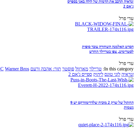
זנדאיה תדבב את הדמות של לולה באני בספייס
ג'אם 2
עדי פרל
הסרט האלמנה השחורה עובר סופית
לסטרימינג, צפו בטריילר החדש
עדי פרל
In this category:
טריילר
מארוול
פוסטר
תור: אהבה ורעם
Warner Bros
DC
זנדאיה
לוני טונס
ליהוק
ספייס ג'אם 2
החתול של שרק 2 מוכיח שלדרימוורקס יש 9
נשמות
עדי פרל